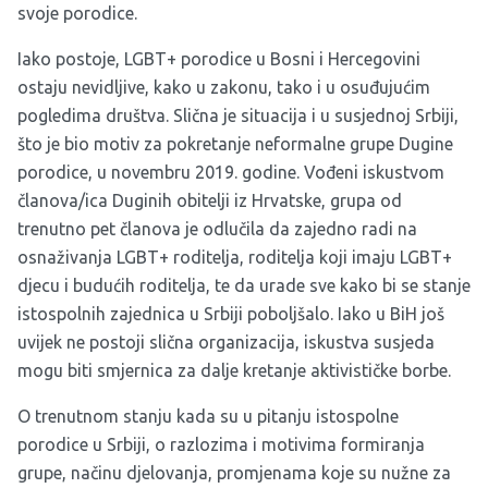
svoje porodice.
Iako postoje, LGBT+ porodice u Bosni i Hercegovini
ostaju nevidljive, kako u zakonu, tako i u osuđujućim
pogledima društva. Slična je situacija i u susjednoj Srbiji,
što je bio motiv za pokretanje neformalne grupe
Dugine
porodice
, u novembru 2019. godine. Vođeni iskustvom
članova/ica Duginih obitelji iz Hrvatske, grupa od
trenutno pet članova je odlučila da zajedno radi na
osnaživanja LGBT+ roditelja, roditelja koji imaju LGBT+
djecu i budućih roditelja, te da urade sve kako bi se stanje
istospolnih zajednica u Srbiji poboljšalo. Iako u BiH još
uvijek ne postoji slična organizacija, iskustva susjeda
mogu biti smjernica za dalje kretanje aktivističke borbe.
O trenutnom stanju kada su u pitanju istospolne
porodice u Srbiji, o razlozima i motivima formiranja
grupe, načinu djelovanja, promjenama koje su nužne za