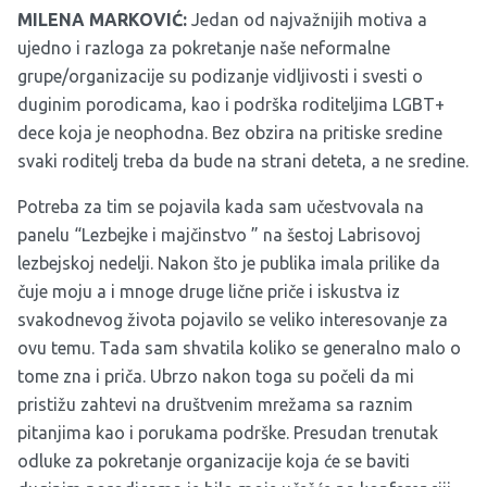
MILENA MARKOVIĆ:
Jedan od najvažnijih motiva a
ujedno i razloga za pokretanje naše neformalne
grupe/organizacije su podizanje vidljivosti i svesti o
duginim porodicama, kao i podrška roditeljima LGBT+
dece koja je neophodna. Bez obzira na pritiske sredine
svaki roditelj treba da bude na strani deteta, a ne sredine.
Potreba za tim se pojavila kada sam učestvovala na
panelu “Lezbejke i majčinstvo ” na šestoj Labrisovoj
lezbejskoj nedelji. Nakon što je publika imala prilike da
čuje moju a i mnoge druge lične priče i iskustva iz
svakodnevog života pojavilo se veliko interesovanje za
ovu temu. Tada sam shvatila koliko se generalno malo o
tome zna i priča. Ubrzo nakon toga su počeli da mi
pristižu zahtevi na društvenim mrežama sa raznim
pitanjima kao i porukama podrške. Presudan trenutak
odluke za pokretanje organizacije koja će se baviti