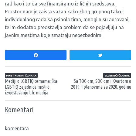
rad kao i to da sve finansiramo iz ličnih sredstava.
Prostor nam je zaista važan kako zbog grupnog tako i
individualnog rada sa psiholozima, mnogi nisu autovani,
te im dodatno predstavlja problem da se pojavljuju na
javnim mestima koje smatraju nebezbednim.
Share
Tweet
Navigacija članaka
PRETHODNI ČLANAK
SLJEDEĆI ČLANAK
Mediji o LGBTIQ temama: Šta
Sa TOC-om, SOC-om i Kvartom o
LGBTIQ zajednica misli o
2019. i planovima za 2020. godinu
izvještavanju bh. medija
Komentari
komentara