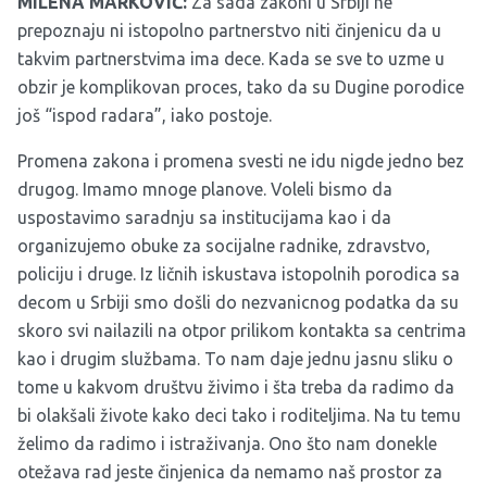
MILENA MARKOVIĆ:
Za sada zakoni u Srbiji ne
prepoznaju ni istopolno partnerstvo niti činjenicu da u
takvim partnerstvima ima dece. Kada se sve to uzme u
obzir je komplikovan proces, tako da su Dugine porodice
još “ispod radara”, iako postoje.
Promena zakona i promena svesti ne idu nigde jedno bez
drugog. Imamo mnoge planove. Voleli bismo da
uspostavimo saradnju sa institucijama kao i da
organizujemo obuke za socijalne radnike, zdravstvo,
policiju i druge. Iz ličnih iskustava istopolnih porodica sa
decom u Srbiji smo došli do nezvanicnog podatka da su
skoro svi nailazili na otpor prilikom kontakta sa centrima
kao i drugim službama. To nam daje jednu jasnu sliku o
tome u kakvom društvu živimo i šta treba da radimo da
bi olakšali živote kako deci tako i roditeljima. Na tu temu
želimo da radimo i istraživanja. Ono što nam donekle
otežava rad jeste činjenica da nemamo naš prostor za