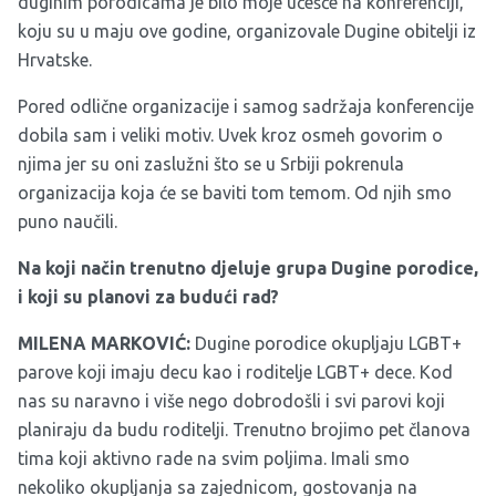
duginim porodicama je bilo moje učešće na konferenciji,
koju su u maju ove godine, organizovale Dugine obitelji iz
Hrvatske.
Pored odlične organizacije i samog sadržaja konferencije
dobila sam i veliki motiv. Uvek kroz osmeh govorim o
njima jer su oni zaslužni što se u Srbiji pokrenula
organizacija koja će se baviti tom temom. Od njih smo
puno naučili.
Na koji način trenutno djeluje grupa Dugine porodice,
i koji su planovi za budući rad?
MILENA MARKOVIĆ:
Dugine porodice okupljaju LGBT+
parove koji imaju decu kao i roditelje LGBT+ dece. Kod
nas su naravno i više nego dobrodošli i svi parovi koji
planiraju da budu roditelji. Trenutno brojimo pet članova
tima koji aktivno rade na svim poljima. Imali smo
nekoliko okupljanja sa zajednicom, gostovanja na