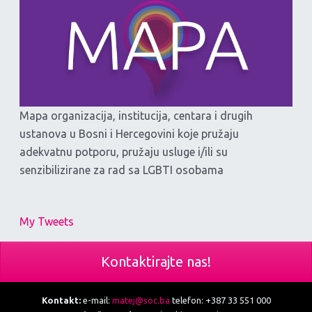
Mapa organizacija, institucija, centara i drugih
ustanova u Bosni i Hercegovini koje pružaju
adekvatnu potporu, pružaju usluge i/ili su
senzibilizirane za rad sa LGBTI osobama
My Tweets
Kontaktirajte nas!
Kontakt:
e-mail:
matej@soc.ba
telefon: +387 33 551 000