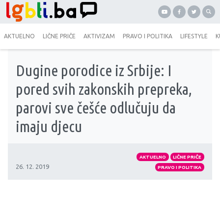
AKTUELNO
LIČNE PRIČE
AKTIVIZAM
PRAVO I POLITIKA
LIFESTYLE
K
Dugine porodice iz Srbije: I
pored svih zakonskih prepreka,
parovi sve češće odlučuju da
imaju djecu
AKTUELNO
LIČNE PRIČE
26. 12. 2019
PRAVO I POLITIKA