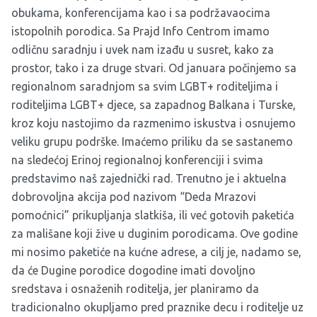
obukama, konferencijama kao i sa podržavaocima
istopolnih porodica. Sa Prajd Info Centrom imamo
odličnu saradnju i uvek nam izađu u susret, kako za
prostor, tako i za druge stvari. Od januara počinjemo sa
regionalnom saradnjom sa svim LGBT+ roditeljima i
roditeljima LGBT+ djece, sa zapadnog Balkana i Turske,
kroz koju nastojimo da razmenimo iskustva i osnujemo
veliku grupu podrške. Imaćemo priliku da se sastanemo
na sledećoj Erinoj regionalnoj konferenciji i svima
predstavimo naš zajednički rad. Trenutno je i aktuelna
dobrovoljna akcija pod nazivom “Deda Mrazovi
pomoćnici” prikupljanja slatkiša, ili već gotovih paketića
za mališane koji žive u duginim porodicama. Ove godine
mi nosimo paketiće na kućne adrese, a cilj je, nadamo se,
da će Dugine porodice dogodine imati dovoljno
sredstava i osnaženih roditelja, jer planiramo da
tradicionalno okupljamo pred praznike decu i roditelje uz