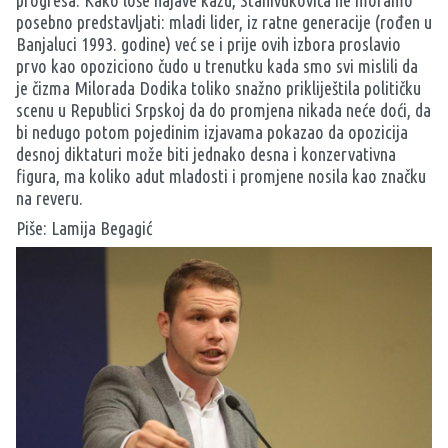
progresa. Kako loše najave kažu, Stanivukovića ne moramo
posebno predstavljati: mladi lider, iz ratne generacije (rođen u
Banjaluci 1993. godine) već se i prije ovih izbora proslavio
prvo kao opoziciono čudo u trenutku kada smo svi mislili da
je čizma Milorada Dodika toliko snažno prikliještila političku
scenu u Republici Srpskoj da do promjena nikada neće doći, da
bi nedugo potom pojedinim izjavama pokazao da opozicija
desnoj diktaturi može biti jednako desna i konzervativna
figura, ma koliko adut mladosti i promjene nosila kao značku
na reveru.
Piše: Lamija Begagić