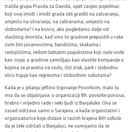
tražila grupa Pravda za Davida, opet zasjeo pojedinac
koji svoj imidž i imidž grada želi graditi na zatvaranju,
umjesto na otvaranju, na zabranama, umjesto na
slobodama? I na koncu, ako pogledamo dalje od
vlastitog dvorišta, kad smo to gradove prepustili u ruke
svim tim jovanovićima, bandićima, skakama i
radojičićima, redom bahatim populistima koji
naše
vode
kao
svoje
, a gradove zamišljaju kao vlastite kompanije u
kojima se pravima na vodu, čist zrak, park i slobodnu
ulicu trguje kao regresima i slobodnim subotama?
Kada je u pitanju jeftino trgovanje Povorkom, malo tu
ima da se objašnjava: u organizaciji Bh. povorke ponosa,
hrabro i vrijedno rade i neki ljudi iz Banjaluke. Ona se
zasad održava samo u Sarajevu, a kada organizatori i
organizatorice koje dolaze iz raznih krajeva BiH odluče
da je žele održati u Banjaluci, ne sumnjamo da će