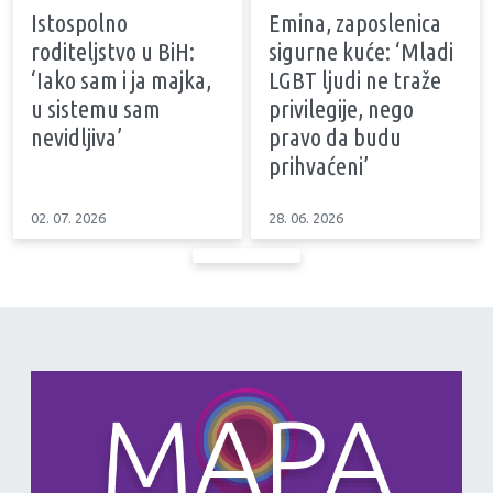
Istospolno
Emina, zaposlenica
roditeljstvo u BiH:
sigurne kuće: ‘Mladi
‘Iako sam i ja majka,
LGBT ljudi ne traže
u sistemu sam
privilegije, nego
nevidljiva’
pravo da budu
prihvaćeni’
02. 07. 2026
28. 06. 2026