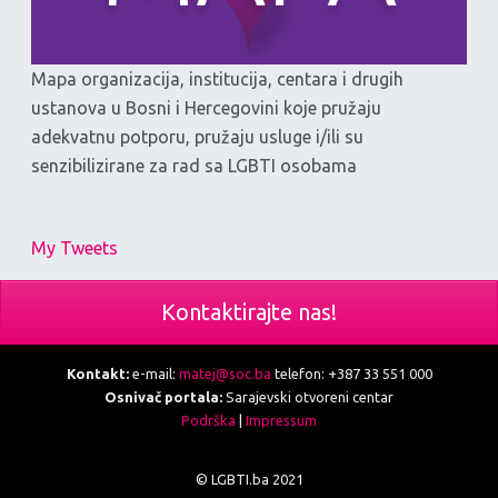
Mapa organizacija, institucija, centara i drugih
ustanova u Bosni i Hercegovini koje pružaju
adekvatnu potporu, pružaju usluge i/ili su
senzibilizirane za rad sa LGBTI osobama
My Tweets
Kontaktirajte nas!
Kontakt:
e-mail:
matej@soc.ba
telefon: +387 33 551 000
Osnivač portala:
Sarajevski otvoreni centar
Podrška
|
Impressum
© LGBTI.ba 2021