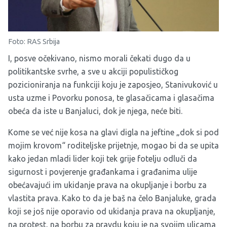
Foto: RAS Srbija
I, posve očekivano, nismo morali čekati dugo da u
politikantske svrhe, a sve u akciji populističkog
pozicioniranja na funkciji koju je zaposjeo, Stanivuković u
usta uzme i Povorku ponosa, te glasačicama i glasačima
obeća da iste u Banjaluci, dok je njega, neće biti.
Kome se već nije kosa na glavi digla na jeftine „dok si pod
mojim krovom“ roditeljske prijetnje, mogao bi da se upita
kako jedan mladi lider koji tek grije fotelju odluči da
sigurnost i povjerenje građankama i građanima ulije
obećavajući im ukidanje prava na okupljanje i borbu za
vlastita prava. Kako to da je baš na čelo Banjaluke, grada
koji se još nije oporavio od ukidanja prava na okupljanje,
na protest, na borbu za pravdu koju je na svojim ulicama