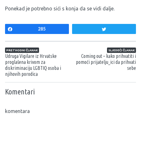
Ponekad je potrebno sići s konja da se vidi dalje.
Share
285
Tweet
Navigacija članaka
PRETHODNI ČLANAK
SLJEDEĆI ČLANAK
Udruga Vigilare iz Hrvatske
Coming out – kako prihvatiti i
proglašena krivom za
pomoći prijatelju_ici da prihvati
diskriminaciju LGBTIQ osoba i
sebe
njihovih porodica
Komentari
komentara