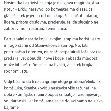
Novinarka i aktivistica koja je na izjavu reagirala, Ana
Kotur – Erkić, naravno, po komentarima glasačica i
glasača, tek je jedna od onih koja želi uništiti mladog
lidera, pritom doslovna, pretjeruje, te, da slučajno ne
zaboravimo, frustirana feministica.
Patrijahalni narativ koji u svojim istupima koristi jeste
mnogo stariji od Stanivukovića samog. No, biti
pristupačan i otvoren, ne znači perpetuirati loše prakse
predaka, već ponuditi nove i bolje. Tek tada mladost
može biti nešto čime se ima hvaliti, a ne tek brojka u
rodnom listu.
Vidjet ćemo da li će za igranje uloge gradonačelnika iz
komšiluka, Stanivuković u nastavku više računati na
dobre komšijske manire poput empatije, razumijevanja i
solidarnosti. Jer komšijama se ne dolazi samo na slave i
bajrame.