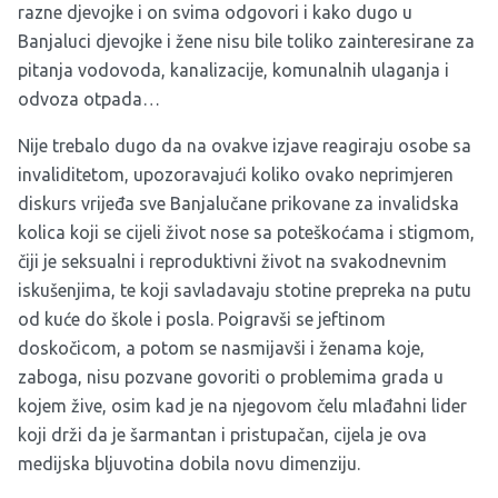
razne djevojke i on svima odgovori i kako dugo u
Banjaluci djevojke i žene nisu bile toliko zainteresirane za
pitanja vodovoda, kanalizacije, komunalnih ulaganja i
odvoza otpada…
Nije trebalo dugo da na ovakve izjave reagiraju osobe sa
invaliditetom, upozoravajući koliko ovako neprimjeren
diskurs vrijeđa sve Banjalučane prikovane za invalidska
kolica koji se cijeli život nose sa poteškoćama i stigmom,
čiji je seksualni i reproduktivni život na svakodnevnim
iskušenjima, te koji savladavaju stotine prepreka na putu
od kuće do škole i posla. Poigravši se jeftinom
doskočicom, a potom se nasmijavši i ženama koje,
zaboga, nisu pozvane govoriti o problemima grada u
kojem žive, osim kad je na njegovom čelu mlađahni lider
koji drži da je šarmantan i pristupačan, cijela je ova
medijska bljuvotina dobila novu dimenziju.