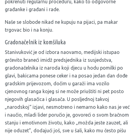
pokrenuti regularnu proceduru, kako to odgovorne
građanke i građani i rade.
Naše se slobode nikad ne kupuju na pijaci, pa makar
trgovac bio i na konju.
Gradonačelnik iz komšiluka
Stanivuković je od izbora naovamo, medijski istupao
grčevito braneći imidž predsjednika iz susjedstva,
gradonačelnika iz naroda koji djecu u hodu pomilki po
glavi, bakicama ponese ceker i na posao jedan dan dođe
gradskim prijevozom, dočim u garaži ima vozilo
cjenovnog ranga kojeg si ne može priuštiti ni pet posto
njegovih glasačica i glasača. U posljednoj takvoj
„narodskoj“ izjavi, nesmotreno i nemarno kako nas je već
i naučio, mladi lider poručio je, govoreći o svom bračnom
stanju i emotivnom životu, kako „možda jeste zauzet, ali
nije oduzet”, dodajući još, sve u šali, kako mu često pišu