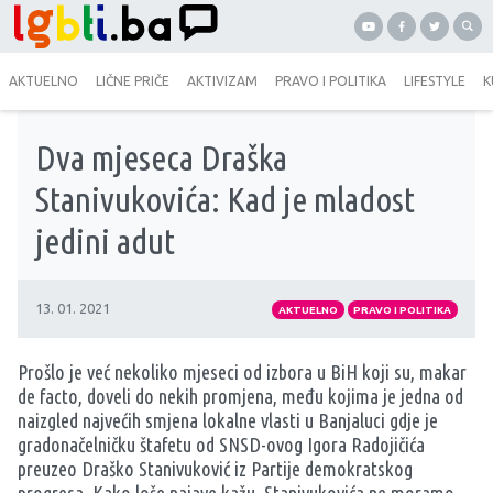
AKTUELNO
LIČNE PRIČE
AKTIVIZAM
PRAVO I POLITIKA
LIFESTYLE
K
Dva mjeseca Draška
Stanivukovića: Kad je mladost
jedini adut
13. 01. 2021
AKTUELNO
PRAVO I POLITIKA
Prošlo je već nekoliko mjeseci od izbora u BiH koji su, makar
de facto, doveli do nekih promjena, među kojima je jedna od
naizgled najvećih smjena lokalne vlasti u Banjaluci gdje je
gradonačelničku štafetu od SNSD-ovog Igora Radojičića
preuzeo Draško Stanivuković iz Partije demokratskog