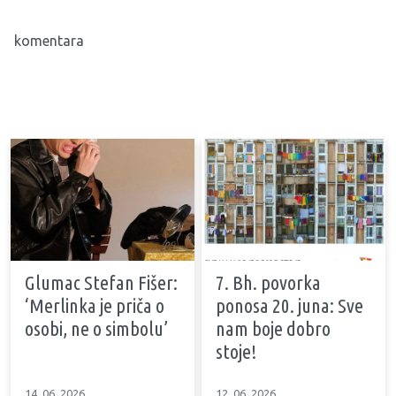
komentara
Glumac Stefan Fišer:
7. Bh. povorka
‘Merlinka je priča o
ponosa 20. juna: Sve
osobi, ne o simbolu’
nam boje dobro
stoje!
14. 06. 2026
12. 06. 2026