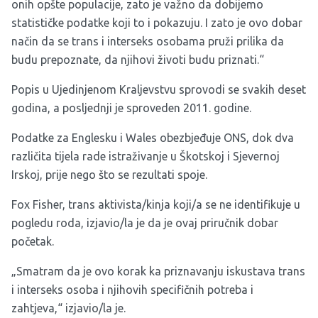
onih opšte populacije, zato je važno da dobijemo
statističke podatke koji to i pokazuju. I zato je ovo dobar
način da se trans i interseks osobama pruži prilika da
budu prepoznate, da njihovi životi budu priznati.“
Popis u Ujedinjenom Kraljevstvu sprovodi se svakih deset
godina, a posljednji je sproveden 2011. godine.
Podatke za Englesku i Wales obezbjeđuje ONS, dok dva
različita tijela rade istraživanje u Škotskoj i Sjevernoj
Irskoj, prije nego što se rezultati spoje.
Fox Fisher, trans aktivista/kinja koji/a se ne identifikuje u
pogledu roda, izjavio/la je da je ovaj priručnik dobar
početak.
„Smatram da je ovo korak ka priznavanju iskustava trans
i interseks osoba i njihovih specifičnih potreba i
zahtjeva,“ izjavio/la je.