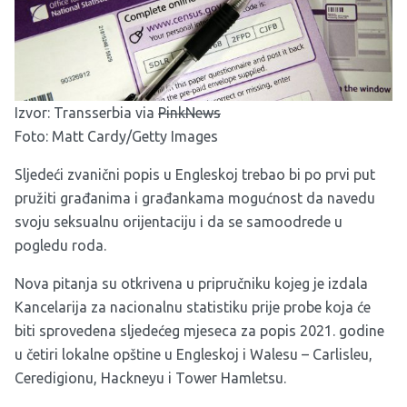
Izvor:
Transserbia
via
PinkNews
Foto: Matt Cardy/Getty Images
Sljedeći zvanični popis u Engleskoj trebao bi po prvi put
pružiti građanima i građankama mogućnost da navedu
svoju seksualnu orijentaciju i da se samoodrede u
pogledu roda.
Nova pitanja su otkrivena u pripručniku kojeg je izdala
Kancelarija za nacionalnu statistiku prije probe koja će
biti sprovedena sljedećeg mjeseca za popis 2021. godine
u četiri lokalne opštine u Engleskoj i Walesu – Carlisleu,
Ceredigionu, Hackneyu i Tower Hamletsu.