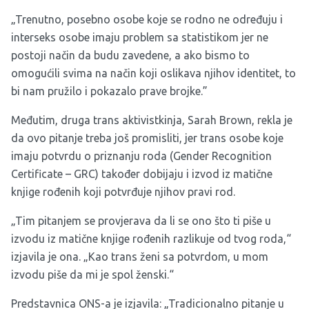
„Trenutno, posebno osobe koje se rodno ne određuju i
interseks osobe imaju problem sa statistikom jer ne
postoji način da budu zavedene, a ako bismo to
omogućili svima na način koji oslikava njihov identitet, to
bi nam pružilo i pokazalo prave brojke.”
Međutim, druga trans aktivistkinja, Sarah Brown, rekla je
da ovo pitanje treba još promisliti, jer trans osobe koje
imaju potvrdu o priznanju roda (Gender Recognition
Certificate – GRC) također dobijaju i izvod iz matične
knjige rođenih koji potvrđuje njihov pravi rod.
„Tim pitanjem se provjerava da li se ono što ti piše u
izvodu iz matične knjige rođenih razlikuje od tvog roda,“
izjavila je ona. „Kao trans ženi sa potvrdom, u mom
izvodu piše da mi je spol ženski.“
Predstavnica ONS-a je izjavila: „Tradicionalno pitanje u