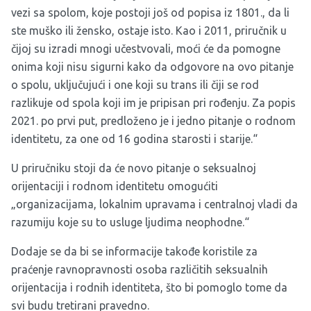
vezi sa spolom, koje postoji još od popisa iz 1801., da li
ste muško ili žensko, ostaje isto. Kao i 2011, priručnik u
čijoj su izradi mnogi učestvovali, moći će da pomogne
onima koji nisu sigurni kako da odgovore na ovo pitanje
o spolu, uključujući i one koji su trans ili čiji se rod
razlikuje od spola koji im je pripisan pri rođenju. Za popis
2021. po prvi put, predloženo je i jedno pitanje o rodnom
identitetu, za one od 16 godina starosti i starije.“
U priručniku stoji da će novo pitanje o seksualnoj
orijentaciji i rodnom identitetu omogućiti
„organizacijama, lokalnim upravama i centralnoj vladi da
razumiju koje su to usluge ljudima neophodne.“
Dodaje se da bi se informacije takođe koristile za
praćenje ravnopravnosti osoba različitih seksualnih
orijentacija i rodnih identiteta, što bi pomoglo tome da
svi budu tretirani pravedno.