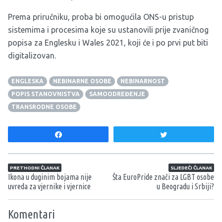
Prema priručniku, proba bi omogućila ONS-u pristup
sistemima i procesima koje su ustanovili prije zvaničnog
popisa za Englesku i Wales 2021, koji će i po prvi put biti
digitalizovan.
ENGLESKA
NEBINARNE OSOBE
NEBINARNOST
POPIS STANOVNISTVA
SAMOODREĐENJE
TRANSRODNE OSOBE
Share
Tweet
Navigacija članaka
PRETHODNI ČLANAK
SLJEDEĆI ČLANAK
Ikona u duginim bojama nije
Šta EuroPride znači za LGBT osobe
uvreda za vjernike i vjernice
u Beogradu i Srbiji?
Komentari