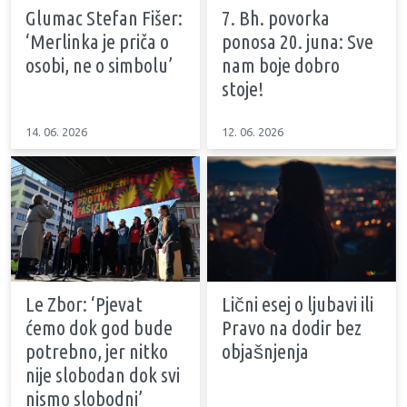
Glumac Stefan Fišer:
7. Bh. povorka
‘Merlinka je priča o
ponosa 20. juna: Sve
osobi, ne o simbolu’
nam boje dobro
stoje!
14. 06. 2026
12. 06. 2026
Le Zbor: ‘Pjevat
Lični esej o ljubavi ili
ćemo dok god bude
Pravo na dodir bez
potrebno, jer nitko
objašnjenja
nije slobodan dok svi
nismo slobodni’