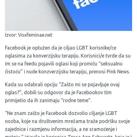
Izvor:
Voxfeminae.net
Facebook je optužen da je ciljao LGBT korisnike/ce
oglasima za konverzijsku terapiju. Korisnici/e tvrde da su
im se na feedu pojavili oglasi koji promiču “seksualnu
čistoću” i nude konzverzijsku terapiju, prenosi Pink News.
Kada su odabrali opciju “Zašto mi se pojavljuje ovaj
oglas?”, dobili su odgovor da je Facebookov tim
primijetio da ih zanimaju “rodne teme”.
“Ne znam zašto je Facebook dozvolio ciljanje LGBT
osoba, koje na društvenim mrežama traže podršku svoje
zajednice i razmjenu informacija, a ne sramoćenje i
mržnju,” izjavila je korisnica Tessa Ann Schwartz, koja je i