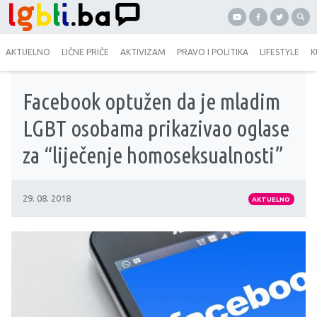
AKTUELNO
LIČNE PRIČE
AKTIVIZAM
PRAVO I POLITIKA
LIFESTYLE
K
Facebook optužen da je mladim
LGBT osobama prikazivao oglase
za “liječenje homoseksualnosti”
29. 08. 2018
AKTUELNO