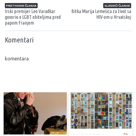
Navigacija članaka
PRETHODNI ČLANAK
SLJEDEĆI ČLANAK
Irski premijer Leo Varadkar
Bitka Marija Lemešića za život sa
govorio o LGBT obiteljima pred
HIV-om u Hrvatskoj
papom Franjom
Komentari
komentara