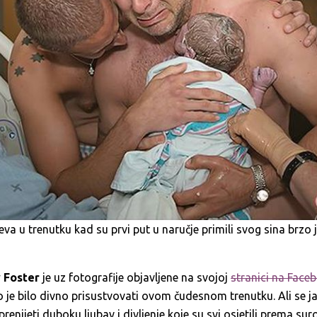
eva u trenutku kad su prvi put u naručje primili svog sina brzo 
 Foster
je uz fotografije objavljene na svojoj
stranici na Face
o je bilo divno prisustvovati ovom čudesnom trenutku. Ali se
renijeti duboku ljubav i divljenje koje su svi osjetili prema su