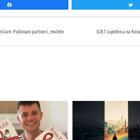
Share
T
aka
tičare: Poštovani partneri, možete
LGBT zajednica na Koso