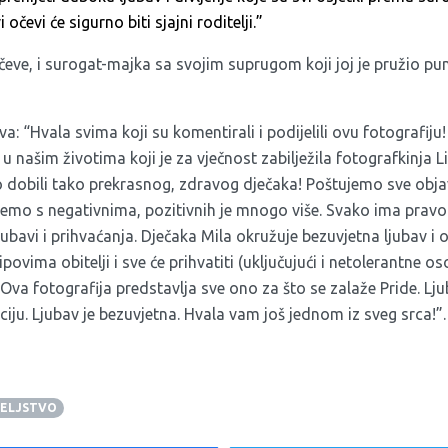
 očevi će sigurno biti sjajni roditelji.”
očeve, i surogat-majka sa svojim suprugom koji joj je pružio pu
eva: “Hvala svima koji su komentirali i podijelili ovu fotografiju!
u našim životima koji je za vječnost zabilježila fotografkinja L
 dobili tako prekrasnog, zdravog dječaka! Poštujemo sve obja
emo s negativnima, pozitivnih je mnogo više. Svako ima pravo 
jubavi i prihvaćanja. Dječaka Mila okružuje bezuvjetna ljubav i 
ipovima obitelji i sve će prihvatiti (uključujući i netolerantne os
Ova fotografija predstavlja sve ono za što se zalaže Pride. Lj
aciju. Ljubav je bezuvjetna. Hvala vam još jednom iz sveg srca!”.
ELJSTVO