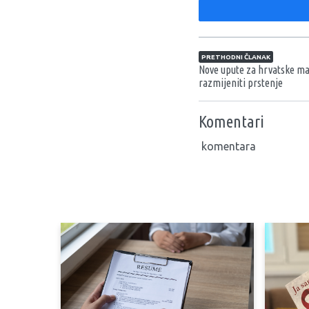
Navigacija član
PRETHODNI ČLANAK
Nove upute za hrvatske ma
razmijeniti prstenje
Komentari
komentara