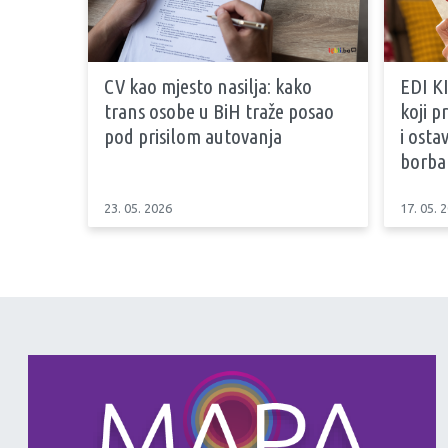
CV kao mjesto nasilja: kako
EDI KI
trans osobe u BiH traže posao
koji 
pod prisilom autovanja
i osta
borb
23. 05. 2026
17. 05. 