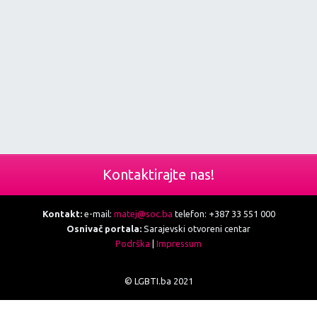
Kontaktirajte nas!
Kontakt:
e-mail:
matej@soc.ba
telefon: +387 33 551 000
Osnivač portala:
Sarajevski otvoreni centar
Podrška
|
Impressum
© LGBTI.ba 2021