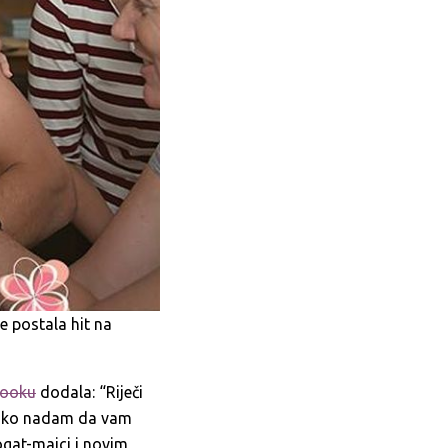
je postala hit na
booku
dodala: “Riječi
 jako nadam da vam
rogat-majci i novim