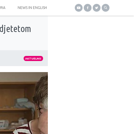
URA
NEWS IN ENGLISH
 djetetom
AKTUELNO