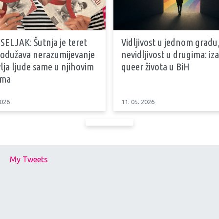
SELJAK: Šutnja je teret
Vidljivost u jednom gradu
produžava nerazumijevanje
nevidljivost u drugima: iz
vlja ljude same u njihovim
queer života u BiH
ama
2026
11. 05. 2026
My Tweets