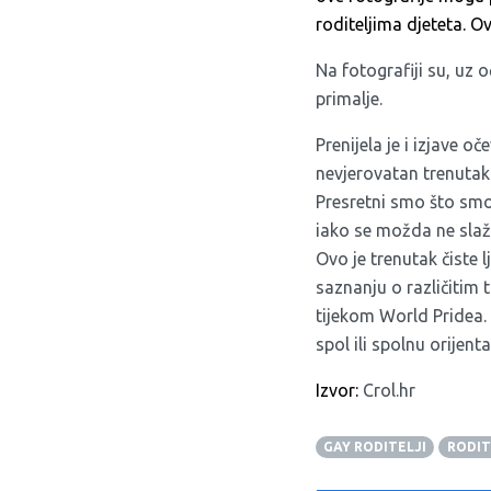
roditeljima djeteta. Ovi
Na fotografiji su, uz 
primalje.
Prenijela je i izjave oč
nevjerovatan trenutak 
Presretni smo što smo
iako se možda ne slaž
Ovo je trenutak čiste l
saznanju o različitim t
tijekom World Pridea. 
spol ili spolnu orijent
Izvor:
Crol.hr
GAY RODITELJI
RODIT