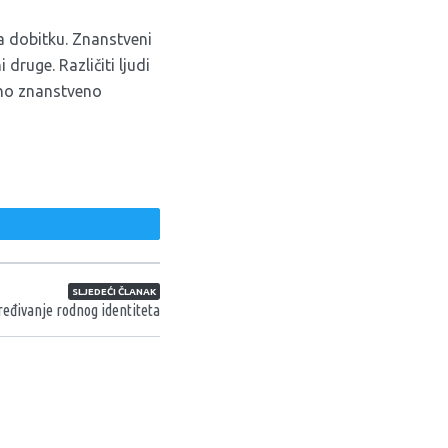
a dobitku. Znanstveni
druge. Različiti ljudi
etno znanstveno
weet
SLJEDEĆI ČLANAK
ređivanje rodnog identiteta