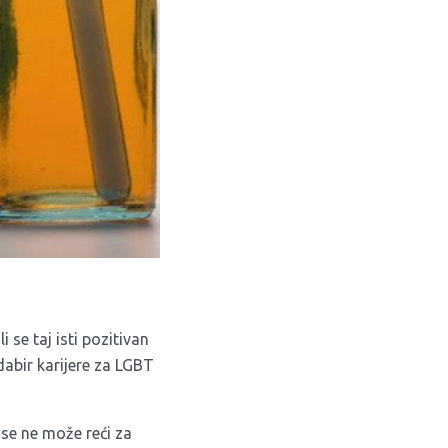
se taj isti pozitivan
dabir karijere za LGBT
 se ne može reći za