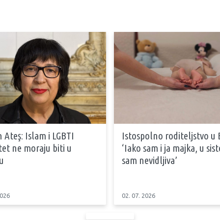
 Ateş: Islam i LGBTI
Istospolno roditeljstvo u 
tet ne moraju biti u
‘Iako sam i ja majka, u si
u
sam nevidljiva’
2026
02. 07. 2026