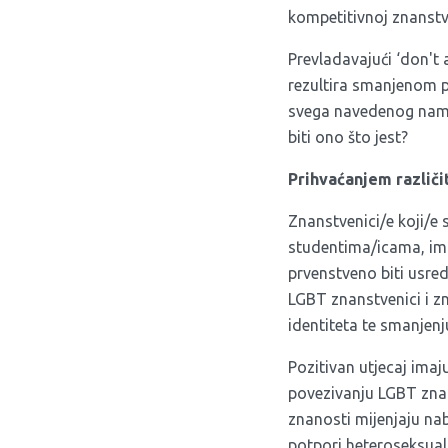
kompetitivnoj znanstve
Prevladavajući ‘don't a
rezultira smanjenom p
svega navedenog nameć
biti ono što jest?
Prihvaćanjem različi
Znanstvenici/e koji/e 
studentima/icama, imaj
prvenstveno biti usred
LGBT znanstvenici i zn
identiteta te smanjenju
Pozitivan utjecaj imaj
povezivanju LGBT zna
znanosti mijenjaju nab
potpori heteroseksual