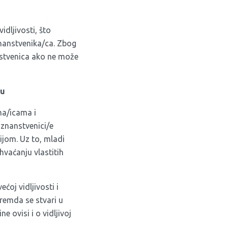
idljivosti, što
nanstvenika/ca. Zbog
nstvenica ako ne može
ku
ama/icama i
 znanstvenici/e
ijom. Uz to, mladi
hvaćanju vlastitih
ćoj vidljivosti i
remda se stvari u
e ovisi i o vidljivoj