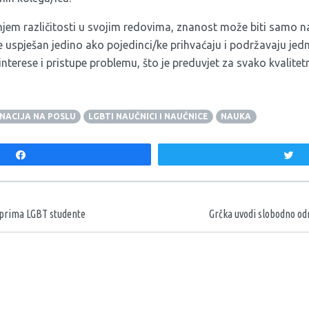
njem različitosti u svojim redovima, znanost može biti samo n
je uspješan jedino ako pojedinci/ke prihvaćaju i podržavaju jedni 
e, interese i pristupe problemu, što je preduvjet za svako kvalit
INACIJA NA POSLU
LGBTI NAUČNICI I NAUČNICE
NAUKA
Share
T
aka
e prima LGBT studente
Grčka uvodi slobodno od