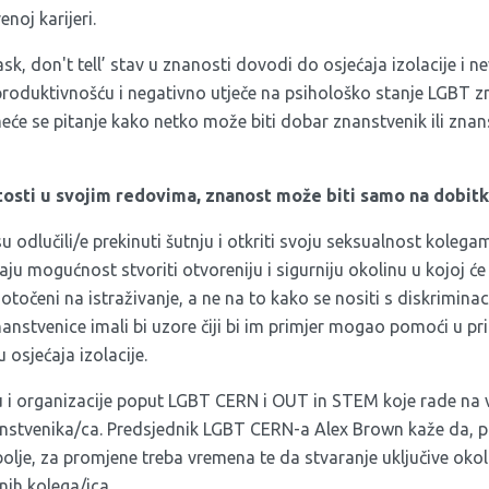
noj karijeri.
sk, don't tell’ stav u znanosti dovodi do osjećaja izolacije i nev
roduktivnošću i negativno utječe na psihološko stanje LGBT z
e se pitanje kako netko može biti dobar znanstvenik ili zna
tosti u svojim redovima, znanost može biti samo na dobit
su odlučili/e prekinuti šutnju i otkriti svoju seksualnost koleg
u mogućnost stvoriti otvoreniju i sigurniju okolinu u kojoj će
otočeni na istraživanje, a ne na to kako se nositi s diskriminac
anstvenice imali bi uzore čiji bi im primjer mogao pomoći u pri
 osjećaja izolacije.
u i organizacije poput LGBT CERN i OUT in STEM koje rade na ve
nstvenika/ca. Predsjednik LGBT CERN-a Alex Brown kaže da, p
olje, za promjene treba vremena te da stvaranje uključive okolin
nih kolega/ica.