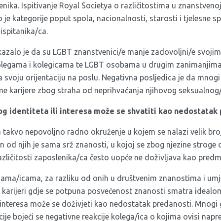
ika. Ispitivanje Royal Societya o različitostima u znanstvenoj
je kategorije poput spola, nacionalnosti, starosti i tjelesne sp
ispitanika/ca.
kazalo je da su LGBT znanstvenici/e manje zadovoljni/e svoji
olegama i kolegicama te LGBT osobama u drugim zanimanjim
 svoju orijentaciju na poslu. Negativna posljedica je da mnogi
e karijere zbog straha od neprihvaćanja njihovog seksualnog/
 identiteta ili interesa može se shvatiti kao nedostatak
a takvo nepovoljno radno okruženje u kojem se nalazi velik br
 od njih je sama srž znanosti, u kojoj se zbog njezine stroge o
različitosti zaposlenika/ca često uopće ne doživljava kao predm
ma/icama, za razliku od onih u društvenim znanostima i umje
 karijeri gdje se potpuna posvećenost znanosti smatra idealo
 interesa može se doživjeti kao nedostatak predanosti. Mnogi ge
acije bojeći se negativne reakcije kolega/ica o kojima ovisi napr