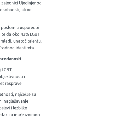
 zajednici Ujedinjenog
osobnosti, ali ne i
m poslom u usporedbi
a te da oko 43% LGBT
 mladi, unatoč talentu,
rodnog identiteta.
 predanosti
oj LGBT
bjektivnosti i
et rasprave.
tnosti, najčešće su
m, naglašavanje
jevi i lezbijke
edak i u inače iznimno