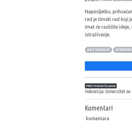
Naposljetku, prihvaća
rad je timski rad koji 
imat će različite idej
istraživanje.
AUTOVANJE
DISKRIM
Navigacija član
PRETHODNI ČLANAK
Indonezija: Univerzitet n
Komentari
komentara