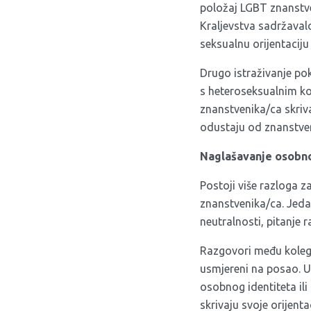
položaj LGBT znanstven
Kraljevstva sadržavalo 
seksualnu orijentaciju 
Drugo istraživanje po
s heteroseksualnim k
znanstvenika/ca skriva
odustaju od znanstven
Naglašavanje osobnog
Postoji više razloga z
znanstvenika/ca. Jedan
neutralnosti, pitanje 
Razgovori među kolega
usmjereni na posao. U
osobnog identiteta ili
skrivaju svoje orijent