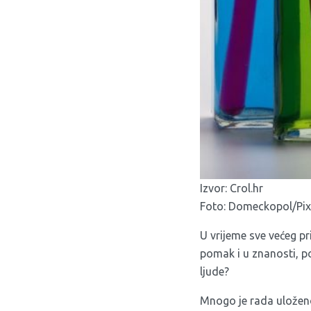
Izvor:
Crol.hr
Foto: Domeckopol/Pix
U vrijeme sve većeg pr
pomak i u znanosti, po
ljude?
Mnogo je rada uloženo