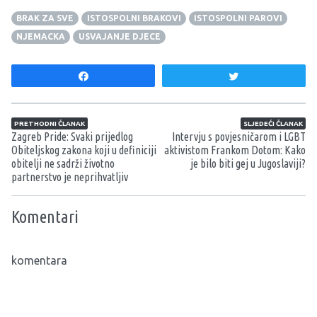
BRAK ZA SVE
ISTOSPOLNI BRAKOVI
ISTOSPOLNI PAROVI
NJEMACKA
USVAJANJE DJECE
Share
Tweet
Navigacija članaka
PRETHODNI ČLANAK
SLJEDEĆI ČLANAK
Zagreb Pride: Svaki prijedlog
Intervju s povjesničarom i LGBT
Obiteljskog zakona koji u definiciji
aktivistom Frankom Dotom: Kako
obitelji ne sadrži životno
je bilo biti gej u Jugoslaviji?
partnerstvo je neprihvatljiv
Komentari
komentara