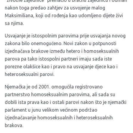
“životne zajednice” preinačio u bračnu zajednicu i odmah
nakon toga predao zahtjev za usvojenje malog
Maksimiliana, koji od rođenja kao udomljeno dijete živi
sa njima.
Usvajanje je istospolnim parovima prije usvajanja novog
zakona bilo onemogućeno. Novi zakon u potpunosti
izjednačava brakove između hetero i homoseksualnih
parova pa tako istospolni partneri imaju sada iste
porezne olakšice kao i pravo na usvajanje djece kao i
heteroseksualni parovi.
Njemačka je od 2001. omogućila registrovano
partnerstvo homoseksualnim parovima, ali sada su
dobili ista prava kao i ostali parovi nakon što je njemački
parlament u junu velikom većinom podržao
izjednačavanje homoseksualnih i heteroseksualnih
brakova.