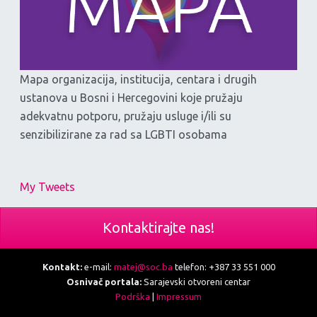
Mapa organizacija, institucija, centara i drugih
ustanova u Bosni i Hercegovini koje pružaju
adekvatnu potporu, pružaju usluge i/ili su
senzibilizirane za rad sa LGBTI osobama
My Tweets
Kontaktirajte nas!
Kontakt:
e-mail:
matej@soc.ba
telefon: +387 33 551 000
Osnivač portala:
Sarajevski otvoreni centar
Podrška
|
Impressum