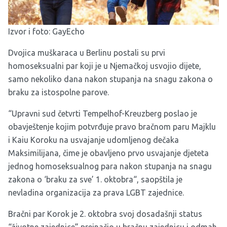
Izvor i foto:
GayEcho
Dvojica muškaraca u Berlinu postali su prvi
homoseksualni par koji je u Njemačkoj usvojio dijete,
samo nekoliko dana nakon stupanja na snagu zakona o
braku za istospolne parove.
“Upravni sud četvrti Tempelhof-Kreuzberg poslao je
obavještenje kojim potvrđuje pravo bračnom paru Majklu
i Kaiu Koroku na usvajanje udomljenog dečaka
Maksimilijana, čime je obavljeno prvo usvajanje djeteta
jednog homoseksualnog para nakon stupanja na snagu
zakona o ‘braku za sve’ 1. oktobra“, saopštila je
nevladina organizacija za prava LGBT zajednice.
Bračni par Korok je 2. oktobra svoj dosadašnji status