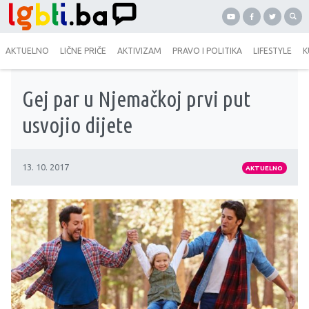
AKTUELNO
LIČNE PRIČE
AKTIVIZAM
PRAVO I POLITIKA
LIFESTYLE
K
Gej par u Njemačkoj prvi put
usvojio dijete
13. 10. 2017
AKTUELNO