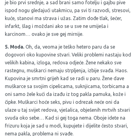
je bio prvi srednje, a sad brani samo fotelju i gajbu pive
ispod nogu gledajući utakmicu, pa svi ti razvodi, stresovi,
kuće, stanovi ma strava i užas. Zatim dođe tlak, šećer,
infarkt, šlag i moždani ako se u sve ne umiješa i
karcinom… ovako je sve gej mirnije.
5. Moda.
Oh, da, veoma je teško hetero paru da se
dogovori oko kupovine stvari. Veliki problemi nastaju kod
velikih kabina, izloga, redova odjeće. Žene nekako sve
rastegnu, muškarci nemaju strpljenja, izbije svađa. Haos.
Kupovina je smrtni grijeh kad se radi u paru. Žene dave
muškarce sa svojim cipelicama, suknjicama, torbicama a
oni samo žele kući da izađu iz tog pakla pamuka, kože i
čipke. Muškarci hoće seks, pivu i odrezak neće oni da
ulaze u taj svijet redova, vješalica, obješenih mrtvih stvari
svuda oko sebe… Kad si gej toga nema. Oboje idete na
frizuru koja je sad u modi, kupujete i dijelite često stvari,
nema pakla, problema ni svađe.