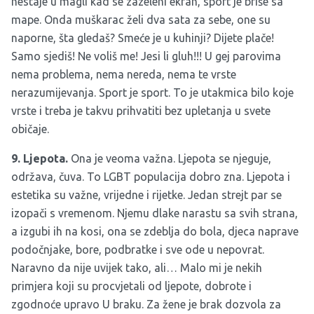
nestaje u magli kad se zazeleni ekran, sport je briše sa
mape. Onda muškarac želi dva sata za sebe, one su
naporne, šta gledaš? Smeće je u kuhinji? Dijete plače!
Samo sjediš! Ne voliš me! Jesi li gluh!!! U gej parovima
nema problema, nema nereda, nema te vrste
nerazumijevanja. Sport je sport. To je utakmica bilo koje
vrste i treba je takvu prihvatiti bez upletanja u svete
običaje.
9. Ljepota.
Ona je veoma važna. Ljepota se njeguje,
održava, čuva. To LGBT populacija dobro zna. Ljepota i
estetika su važne, vrijedne i rijetke. Jedan strejt par se
izopači s vremenom. Njemu dlake narastu sa svih strana,
a izgubi ih na kosi, ona se zdeblja do bola, djeca naprave
podočnjake, bore, podbratke i sve ode u nepovrat.
Naravno da nije uvijek tako, ali… Malo mi je nekih
primjera koji su procvjetali od ljepote, dobrote i
zgodnoće upravo U braku. Za žene je brak dozvola za