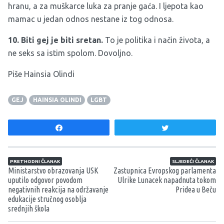
hranu, a za muškarce luka za pranje gaća. I ljepota kao
mamac u jedan odnos nestane iz tog odnosa.
10. Biti gej je biti sretan.
To je politika i način života, a
ne seks sa istim spolom. Dovoljno.
Piše Hainsia Olindi
GEJ
HAINSIA OLINDI
LGBT
Share
Tweet
Navigacija članaka
PRETHODNI ČLANAK
SLJEDEĆI ČLANAK
Ministarstvo obrazovanja USK
Zastupnica Evropskog parlamenta
uputilo odgovor povodom
Ulrike Lunacek napadnuta tokom
negativnih reakcija na održavanje
Pridea u Beču
edukacije stručnog osoblja
srednjih škola