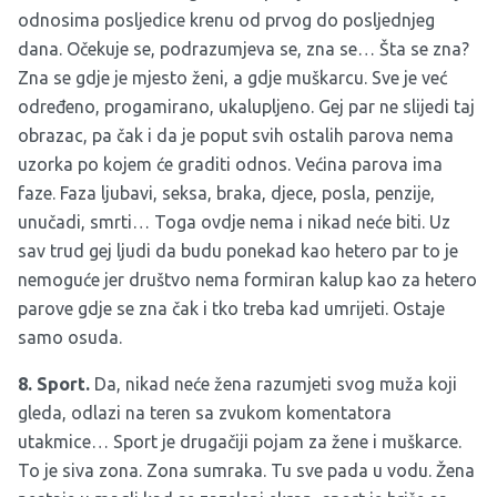
odnosima posljedice krenu od prvog do posljednjeg
dana. Očekuje se, podrazumjeva se, zna se… Šta se zna?
Zna se gdje je mjesto ženi, a gdje muškarcu. Sve je već
određeno, progamirano, ukalupljeno. Gej par ne slijedi taj
obrazac, pa čak i da je poput svih ostalih parova nema
uzorka po kojem će graditi odnos. Većina parova ima
faze. Faza ljubavi, seksa, braka, djece, posla, penzije,
unučadi, smrti… Toga ovdje nema i nikad neće biti. Uz
sav trud gej ljudi da budu ponekad kao hetero par to je
nemoguće jer društvo nema formiran kalup kao za hetero
parove gdje se zna čak i tko treba kad umrijeti. Ostaje
samo osuda.
8. Sport.
Da, nikad neće žena razumjeti svog muža koji
gleda, odlazi na teren sa zvukom komentatora
utakmice… Sport je drugačiji pojam za žene i muškarce.
To je siva zona. Zona sumraka. Tu sve pada u vodu. Žena