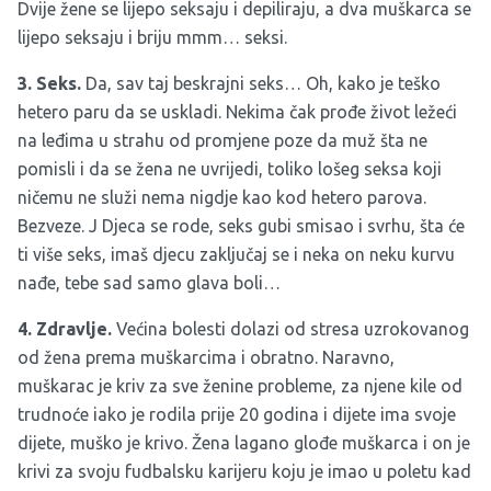
Dvije žene se lijepo seksaju i depiliraju, a dva muškarca se
lijepo seksaju i briju mmm… seksi.
3. Seks.
Da, sav taj beskrajni seks… Oh, kako je teško
hetero paru da se uskladi. Nekima čak prođe život ležeći
na leđima u strahu od promjene poze da muž šta ne
pomisli i da se žena ne uvrijedi, toliko lošeg seksa koji
ničemu ne služi nema nigdje kao kod hetero parova.
Bezveze. J Djeca se rode, seks gubi smisao i svrhu, šta će
ti više seks, imaš djecu zaključaj se i neka on neku kurvu
nađe, tebe sad samo glava boli…
4. Zdravlje.
Većina bolesti dolazi od stresa uzrokovanog
od žena prema muškarcima i obratno. Naravno,
muškarac je kriv za sve ženine probleme, za njene kile od
trudnoće iako je rodila prije 20 godina i dijete ima svoje
dijete, muško je krivo. Žena lagano glođe muškarca i on je
krivi za svoju fudbalsku karijeru koju je imao u poletu kad