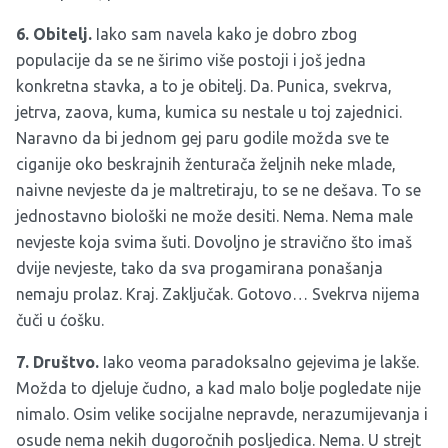
6. Obitelj.
Iako sam navela kako je dobro zbog
populacije da se ne širimo više postoji i još jedna
konkretna stavka, a to je obitelj. Da. Punica, svekrva,
jetrva, zaova, kuma, kumica su nestale u toj zajednici.
Naravno da bi jednom gej paru godile možda sve te
ciganije oko beskrajnih ženturača željnih neke mlade,
naivne nevjeste da je maltretiraju, to se ne dešava. To se
jednostavno biološki ne može desiti. Nema. Nema male
nevjeste koja svima šuti. Dovoljno je stravično što imaš
dvije nevjeste, tako da sva progamirana ponašanja
nemaju prolaz. Kraj. Zaključak. Gotovo… Svekrva nijema
čuči u ćošku.
7. Društvo.
Iako veoma paradoksalno gejevima je lakše.
Možda to djeluje čudno, a kad malo bolje pogledate nije
nimalo. Osim velike socijalne nepravde, nerazumijevanja i
osude nema nekih dugoročnih posljedica. Nema. U strejt