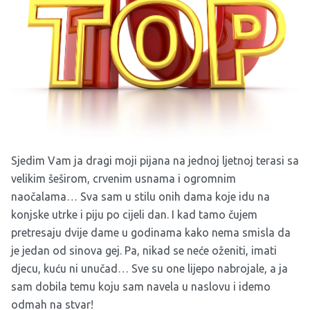
Sjedim Vam ja dragi moji pijana na jednoj ljetnoj terasi sa
velikim šeširom, crvenim usnama i ogromnim
naočalama… Sva sam u stilu onih dama koje idu na
konjske utrke i piju po cijeli dan. I kad tamo čujem
pretresaju dvije dame u godinama kako nema smisla da
je jedan od sinova gej. Pa, nikad se neće oženiti, imati
djecu, kuću ni unučad… Sve su one lijepo nabrojale, a ja
sam dobila temu koju sam navela u naslovu i idemo
odmah na stvar!