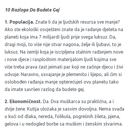
10 Razloga Da Budete Gej
1. Populacija.
Znate li da je ljudskih resursa sve manje?
Ako ste ekološki osvješteni znate da je rađanje djeteta na
planeti koja ima 7 milijardi ljudi prije svega luksuz. Da,
dragi moji, to više nije stvar nagona, želje ili ljubavi, to je
luksuz. Na zemlji koja je iscrpljena stalnim rađanjem nove
i nove djece i rasplodnim materijalom ljudi kojima sve
više treba prava čast jeimati par koji ne začinje djecu i živi
udvoje. Naravno, usvajanje je plemenito i lijepo, ali čim si
oslobođen rađanja manje opterećuješ ovu planetu tako
da imate savršen razlog da budete gej.
2. Ekonomičnost.
Da. Dva muškarca su praktična, a i
dvije žene. Kutija uložaka je sasvim dovoljna. Nema svađa
u kući od dlaka, nereda, folikula, pogrešnih žileta, pjena,
gelova i u nedogled borbe sa muškim i ženskim stvarima.