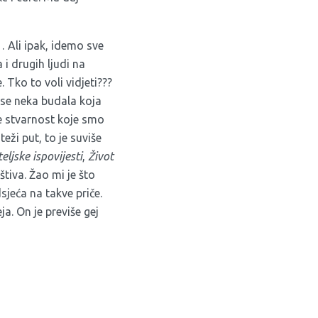
*… Ali ipak, idemo sve
i drugih ljudi na
Tko to voli vidjeti???
 se neka budala koja
je stvarnost koje smo
eži put, to je suviše
eljske ispovijesti
,
Život
 štiva. Žao mi je što
jeća na takve priče.
. On je previše gej