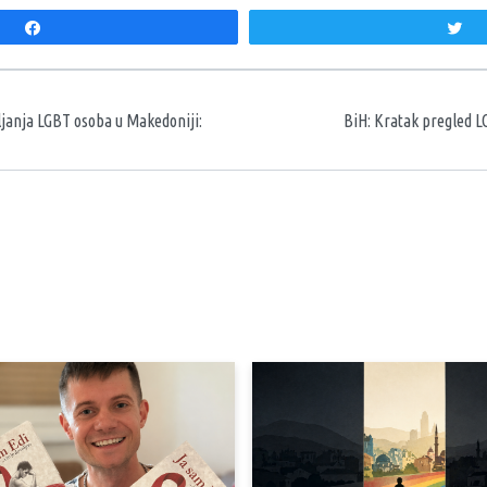
Share
T
aka
ljanja LGBT osoba u Makedoniji:
BiH: Kratak pregled L