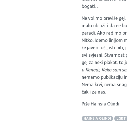
bogati…
Ne volimo previše gej. 
malo ublažiti da ne bo
paradi. Ako radimo pr
Nitko. Idemo linijom m
će javno reći, istupit
svi svjesni. Stvarnost 
gej za neki plakat, to
u Kanadi
,
Kako sam saz
nemamo publikaciju 
Nema krvi, nema snage
čak i za nas.
Piše Hainsia Olindi
HAINSIA OLINDI
LGBT