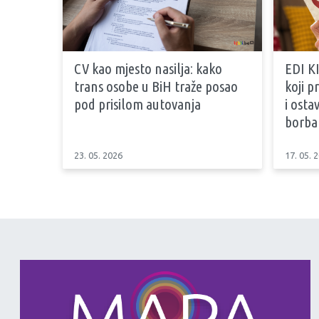
CV kao mjesto nasilja: kako
EDI KI
trans osobe u BiH traže posao
koji 
pod prisilom autovanja
i osta
borb
23. 05. 2026
17. 05. 