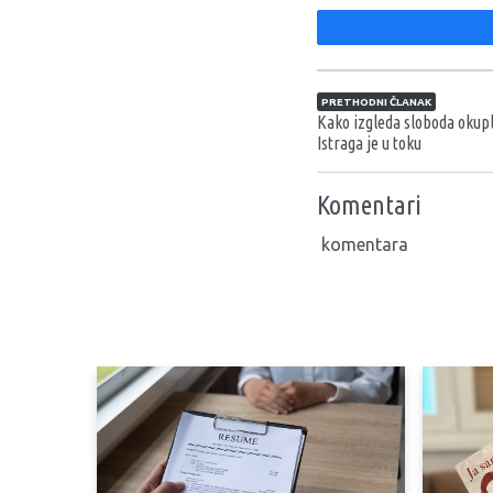
Navigacija član
PRETHODNI ČLANAK
Kako izgleda sloboda okup
Istraga je u toku
Komentari
komentara