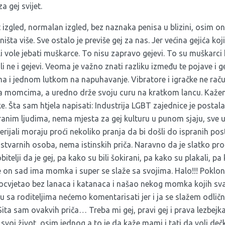
a gej svijet.
 izgled, normalan izgled, bez naznaka penisa u blizini, osim o
ništa više. Sve ostalo je previše gej za nas. Jer većina gejića koj
ali vole jebati muškarce. To nisu zapravo gejevi. To su muškarci
 ne i gejevi. Veoma je važno znati razliku između te pojave i 
a i jednom lutkom na napuhavanje. Vibratore i igračke ne ra
a momcima, a uredno drže svoju curu na kratkom lancu. Kažem
e. Šta sam htjela napisati: Industrija LGBT zajednice je postala
anim ljudima, nema mjesta za gej kulturu u punom sjaju, sve
erijali moraju proći nekoliko pranja da bi došli do ispranih p
 stvarnih osoba, nema istinskih priča. Naravno da je slatko proč
itelji da je gej, pa kako su bili šokirani, pa kako su plakali, 
e on sad ima momka i super se slaže sa svojima. Halo!!! Poklonil
 procvjetao bez lanaca i katanaca i našao nekog momka kojih s
u sa roditeljima nećemo komentarisati jer i ja se slažem odli
 Sita sam ovakvih priča… Treba mi gej, pravi gej i prava lezbej
 svoj život, osim jednog a to je da kaže mami i tati da voli dečk