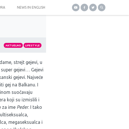
URA
NEWS IN ENGLISH
AKTUELNO
LIFESTYLE
 dame, strejt gejevi, u
 super gejevi… Gejevi
kanski gejevi. Najveće
ti gej na Balkanu. I
tinom suočavaju
a koji su izmislili i
ve za ime
Peder
. I tako
ltiseksualca,
alca, megaseksualca i