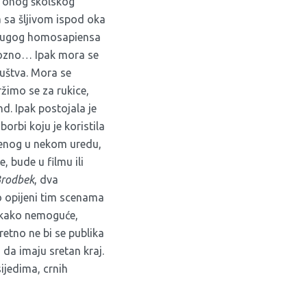
m onog školskog
 sa šljivom ispod oka
 drugog homosapiensa
 Grozno… Ipak mora se
ruštva. Mora se
ržimo se za rukice,
d. Ipak postojala je
borbi koju je koristila
slenog u nekom uredu,
 bude u filmu ili
rodbek
, dva
o opijeni tim scenama
 Nekako nemoguće,
sretno ne bi se publika
 da imaju sretan kraj.
sijedima, crnih