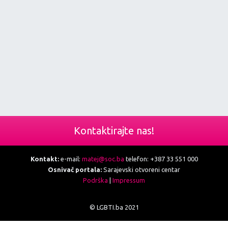
Kontaktirajte nas!
Kontakt:
e-mail:
matej@soc.ba
telefon: +387 33 551 000
Osnivač portala:
Sarajevski otvoreni centar
Podrška
|
Impressum
© LGBTI.ba 2021