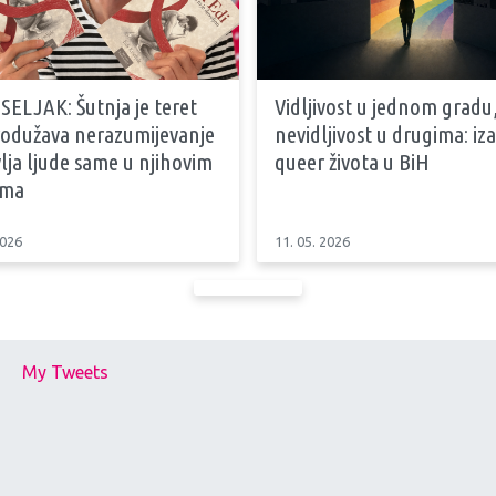
SELJAK: Šutnja je teret
Vidljivost u jednom gradu
produžava nerazumijevanje
nevidljivost u drugima: iz
vlja ljude same u njihovim
queer života u BiH
ama
2026
11. 05. 2026
My Tweets