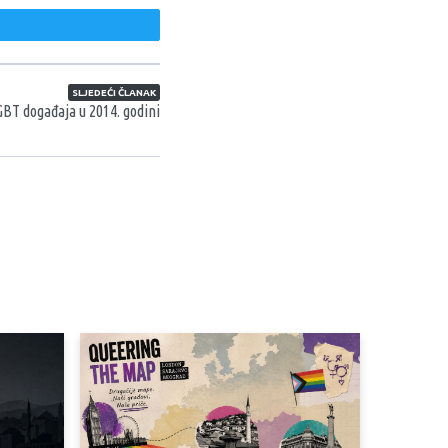
weet
SLJEDEĆI ČLANAK
GBT događaja u 2014. godini