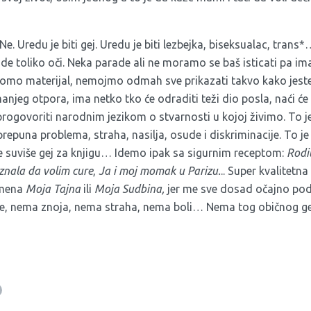
Ne. Uredu je biti gej. Uredu je biti lezbejka, biseksualac, trans
de toliko oči. Neka parade ali ne moramo se baš isticati pa ima 
omo materijal, nemojmo odmah sve prikazati takvo kako jeste. 
anjeg otpora, ima netko tko će odraditi teži dio posla, naći će
i, progovoriti narodnim jezikom o stvarnosti u kojoj živimo. To 
prepuna problema, straha, nasilja, osude i diskriminacije. To je t
 je suviše gej za knjigu… Idemo ipak sa sigurnim receptom:
Rodit
nala da volim cure
,
Ja i moj momak u Parizu.
.. Super kvalitetna
imena
Moja Tajna
ili
Moja Sudbina,
jer me sve dosad očajno pods
, nema znoja, nema straha, nema boli… Nema tog običnog geja