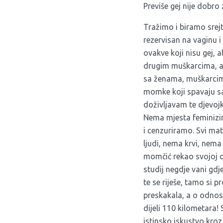
Previše gej nije dobro z
Tražimo i biramo srejt
rezervisan na vaginu i 
ovakve koji nisu gej, 
drugim muškarcima, ali
sa ženama, muškarcim
momke koji spavaju s
doživljavam te djevojk
Nema mjesta feminizir
i cenzuriramo. Svi mat
ljudi, nema krvi, nema
momčić rekao svojoj ob
studij negdje vani gdj
te se riješe, tamo si
preskakala, a o odnos
dijeli 110 kilometara!
istinsko iskustvo kroz