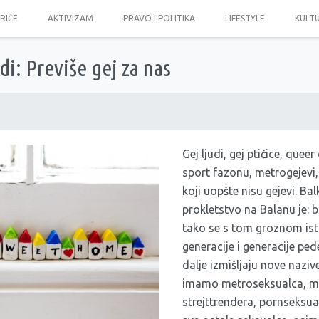
PRIČE
AKTIVIZAM
PRAVO I POLITIKA
LIFESTYLE
KULT
di: Previše gej za nas
Gej ljudi, gej ptičice, queer
sport fazonu, metrogejevi,
koji uopšte nisu gejevi. Bal
prokletstvo na Balanu je: bi
tako se s tom groznom is
generacije i generacije peder
dalje izmišljaju nove nazi
imamo metroseksualca, mu
strejttrendera, pornseksu