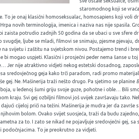
sve ostale seksualce, osi
staromodnog koji se vraća
ole. To je onaj klasični homoseksualac, homosapiens koji voli
. Hrpa novih terminologija, imenica i naziva nas nije spasila.
obi zaista potrudio zadnjih 50 godina da se ubaci u sve sfere d
 svugdje, ljube se mladi, filmovi se snimaju, pjesme pjevaju, d
a svijetu i zaštitu na svjetskom nivou. Postajemo trend i bren
ne bi mogao uspjeti. Klasični i prosječni peder nema šanse u toj 
Ne… Jer nije atraktivno vidjeti nekog estetski dosadnog, zapo
sa sredovječnog geja kako trči paradom, radi promo materijale,
še gej. Ne. Mašinerija traži nešto drugo. Pa sjetimo se planine
B
boja, u ledenoj šumi griju svoje guze, pohotne i oble… Bili sm
nom kraju. Svi gej ozbiljni filmovi još uvijek završavaju tako.
ajući cijeloj priči na težini. Mašinerija je mudra jer da završe 
 njihovim bolom. Ovako svijet suosjeća, traži da budu zajedno,
ametna za to. I zato se nikad ne pojavljuje sredovječni gej, sa 
 podočnjacima. To je preokrutno za vidjeti.