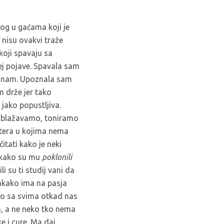
nog u gaćama koji je
i nisu ovakvi traže
 koji spavaju sa
gej pojave. Spavala sam
čunam. Upoznala sam
 drže jer tako
 jako popustljiva.
 ublažavamo, toniramo
ostera u kojima nema
itati kako je neki
pa kako su mu
poklonili
i su ti studij vani da
vakako ima na pasja
čno sa svima otkad nas
ka, a ne neko tko nema
e i cure. Ma daj