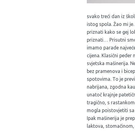
svako treći dan iz šk
istog spola. Žao mi je
priznati kako se gej l
priznati… Prisutni smo
imamo parade najveće n
cijena. Klasični peder 
svjetska mašinerija. 
bez pramenova i bicep
spotovima. To je previ
nabrijana, zgodna kau
unatoč krajnje patetič
tragično, s rastankom d
mogla poistovjetiti sa
Ipak mašinerija je prep
laktova, stomačinom, i