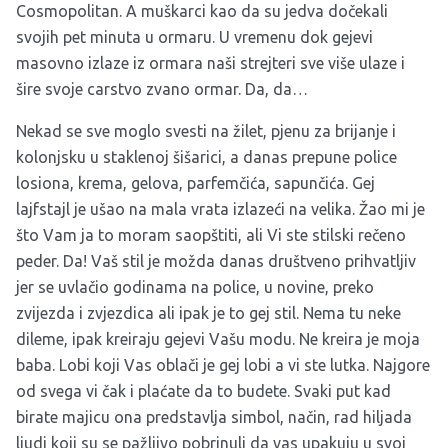
Cosmopolitan. A muškarci kao da su jedva dočekali
svojih pet minuta u ormaru. U vremenu dok gejevi
masovno izlaze iz ormara naši strejteri sve više ulaze i
šire svoje carstvo zvano ormar. Da, da…
Nekad se sve moglo svesti na žilet, pjenu za brijanje i
kolonjsku u staklenoj šišarici, a danas prepune police
losiona, krema, gelova, parfemčića, sapunčića. Gej
lajfstajl je ušao na mala vrata izlazeći na velika. Žao mi je
što Vam ja to moram saopštiti, ali Vi ste stilski rečeno
peder. Da! Vaš stil je možda danas društveno prihvatljiv
jer se uvlačio godinama na police, u novine, preko
zvijezda i zvjezdica ali ipak je to gej stil. Nema tu neke
dileme, ipak kreiraju gejevi Vašu modu. Ne kreira je moja
baba. Lobi koji Vas oblači je gej lobi a vi ste lutka. Najgore
od svega vi čak i plaćate da to budete. Svaki put kad
birate majicu ona predstavlja simbol, način, rad hiljada
ljudi koji su se pažljivo pobrinuli da vas upakuju u svoj