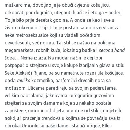
muškarcima, dovoljno je je obući cvjetnu košuljicu,
otkopčati par dugmića, utegnuti hlačice i eto ga – peder!
To je bilo prije desetak godina. A onda se kao i sve u
životu okrenulo. Taj stil nije postao samo rezerviran za
neke metroseksualce koji su vladali početkom
devedesetih, već norma. Taj stil se našao na policima
megamarketa, robnih kuća, lokalnog butika i
second hand
šopa… Nema izlaza. Na mudar način je gej lobi
potpapučio strejtere u svoje kalupe izbrijanih glava u stilu
Seke Aleksić i Rijane, pa su nametnute roze i lila košuljice,
onda
muška
kozmetika, parfemčići drvenih nota sa
mošusom. Ulicama paradiraju sa svojim pederušama,
velikim naočalama, jaknicama i utegnutim guzovima
strejteri sa svojim damama koje su nekako postale
zapuštene, umorne od dijeta, umorne od štikli, umjetnih
noktiju i praćenja trendova u kojima se povraćaju sva tri
obroka. Umorile su naše dame listajući Vogue, Elle i