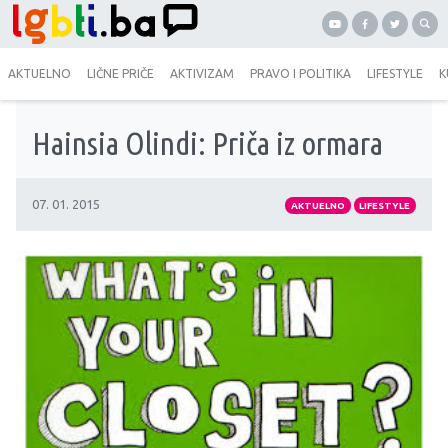
AKTUELNO
LIČNE PRIČE
AKTIVIZAM
PRAVO I POLITIKA
LIFESTYLE
K
Hainsia Olindi: Priča iz ormara
07. 01. 2015
AKTUELNO
LIFESTYLE