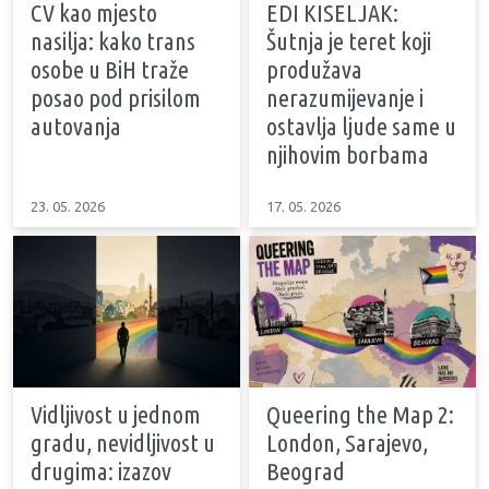
CV kao mjesto
EDI KISELJAK:
nasilja: kako trans
Šutnja je teret koji
osobe u BiH traže
produžava
posao pod prisilom
nerazumijevanje i
autovanja
ostavlja ljude same u
njihovim borbama
23. 05. 2026
17. 05. 2026
Vidljivost u jednom
Queering the Map 2:
gradu, nevidljivost u
London, Sarajevo,
drugima: izazov
Beograd