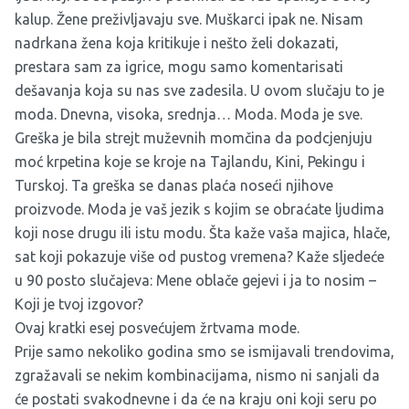
kalup. Žene preživljavaju sve. Muškarci ipak ne. Nisam
nadrkana žena koja kritikuje i nešto želi dokazati,
prestara sam za igrice, mogu samo komentarisati
dešavanja koja su nas sve zadesila. U ovom slučaju to je
moda. Dnevna, visoka, srednja… Moda. Moda je sve.
Greška je bila strejt muževnih momčina da podcjenjuju
moć krpetina koje se kroje na Tajlandu, Kini, Pekingu i
Turskoj. Ta greška se danas plaća noseći njihove
proizvode. Moda je vaš jezik s kojim se obraćate ljudima
koji nose drugu ili istu modu. Šta kaže vaša majica, hlače,
sat koji pokazuje više od pustog vremena? Kaže sljedeće
u 90 posto slučajeva: Mene oblače gejevi i ja to nosim –
Koji je tvoj izgovor?
Ovaj kratki esej posvećujem žrtvama mode.
Prije samo nekoliko godina smo se ismijavali trendovima,
zgražavali se nekim kombinacijama, nismo ni sanjali da
će postati svakodnevne i da će na kraju oni koji seru po