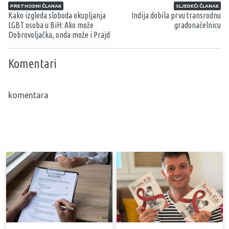
Navigacija članaka
PRETHODNI ČLANAK
SLJEDEĆI ČLANAK
Kako izgleda sloboda okupljanja
Indija dobila prvu transrodnu
LGBT osoba u BiH: Ako može
gradonačelnicu
Dobrovoljačka, onda može i Prajd
Komentari
komentara