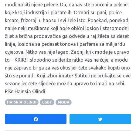
modi nositi njene pelene. Da, danas ste obučeni u pelene
koje kroji industrija i plaćate ih. Ormari su puni, police
krcate, frizeraji u haosu i svi žele isto. Ponekad, ponekad
naiđe neki muškarac koji hoće obični losion i staromodni
žilet a brižna prodavačica ga odvede u raj žileta sa deset
linija, losiona sa pedeset tonova i parfema sa milijardu
cvjetova. Nitko vas nije lagao. Zadnji krik mode je upravo
to – KRIK! I slobodno se derite nitko vas ne čuje, a modu
nije zapravo briga za vaš ukus jer ćete svakako kupiti ono
što se ponudi. Koji izbor imate? Šutite i ne brukajte se ove
sezone jer ćete sljedeće možda upravo to imati na sebi.
Piše Hainsia Olindi
HAISNIA OLINDI
LGBT
MODA
Share
Tweet