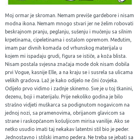
Moj ormar je skroman. Nemam previše gardebore i nisam
modna ikona. Nemam mnogo stvari jer ne želim robovati
beskrajnom pranju, peglanju, sušenju i mučenju sa silnim
krpetinama, cipeletinama i ostalom opremom. Međutim,
imam par divnih komada od vrhunskog materijala u
kojem mi ispadaju grudi, figura se ističe, a koža blista.
Nisam postala svjesna značaja mode dok nisam dobila
prvi Vogue, kasnije Elle, a na kraju se i susrela sa ulicama
velikih gradova. Laž je kako odijelo ne čini čovjeka.
Odijelo prvo vidimo i zadnje skinemo. Sve je u toj tkanini,
dezenu, boji i materijalu. Prije nekoliko godina je bilo
strašno vidjeti muškarca sa podignutom nogavicom na
jednoj nozi, sa pramenovima, obrijanom glavicom sa
strane i raskopčanom košuljicom mirisa vanilije. Ako se
netko usudio imati taj nekakav latentni stil bio je peder.
Jednostavno i stilski imamo pedera. Ne treba se jebati sa