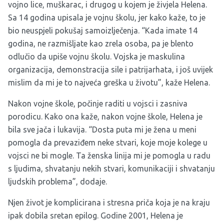
vojno lice, muškarac, i drugog u kojem je živjela Helena.
Sa 14 godina upisala je vojnu školu, jer kako kaže, to je
bio neuspjeli pokušaj samoizlječenja. “Kada imate 14
godina, ne razmišljate kao zrela osoba, pa je blento
odlučio da upiše vojnu školu. Vojska je maskulina
organizacija, demonstracija sile i patrijarhata, i još uvijek
mislim da mi je to najveća greška u životu”, kaže Helena.
Nakon vojne škole, počinje raditi u vojsci i zasniva
porodicu. Kako ona kaže, nakon vojne škole, Helena je
bila sve jača i lukavija. “Dosta puta mi je žena u meni
pomogla da prevaziđem neke stvari, koje moje kolege u
vojsci ne bi mogle. Ta ženska linija mi je pomogla u radu
s ljudima, shvatanju nekih stvari, komunikaciji i shvatanju
ljudskih problema”, dodaje.
Njen život je komplicirana i stresna priča koja je na kraju
ipak dobila sretan epilog. Godine 2001, Helena je