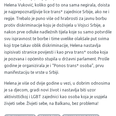
Helena Vuković, koliko god to ona sama negirala, doista
je najprepoznatljivije lice trans* zajednice Srbije, ako ne i
regije. Trebalo je puno više od hrabrosti za javnu borbu
protiv diskriminacije koju je doživjela u Vojsci Srbije, a
nakon prve odluke nadležnih tijela koje su samo potvrdile
svu ispravnost te borbe i time uvelike olakšale put svima
koji trpe takav oblik diskriminacije, Helena nastavlja
ispisivati stranice povijesti i kao prva trans* osoba koja
je pozvana i općenito stupila u državni parlament. Prošle
godine je organizirala je i “Ponos trans* osoba”, prvu
manifestaciju te vrste u Srbiji.
Helena je više od dvije godine u vezi, u dobrim odnosima
je sa djecom, gradi novi život i nastavlja biti uzor
aktivisttičkoj i LGBT zajednici kao osoba koja je uspjela
živjeti sebe. Živjeti sebe, na Balkanu, bez problema!