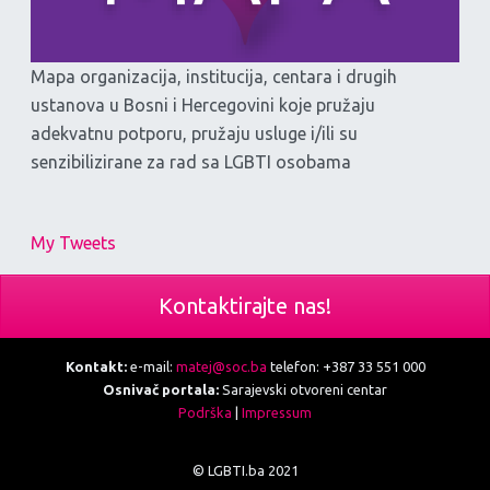
Mapa organizacija, institucija, centara i drugih
ustanova u Bosni i Hercegovini koje pružaju
adekvatnu potporu, pružaju usluge i/ili su
senzibilizirane za rad sa LGBTI osobama
My Tweets
Kontaktirajte nas!
Kontakt:
e-mail:
matej@soc.ba
telefon: +387 33 551 000
Osnivač portala:
Sarajevski otvoreni centar
Podrška
|
Impressum
© LGBTI.ba 2021