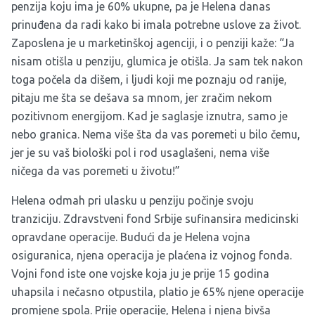
penzija koju ima je 60% ukupne, pa je Helena danas
prinuđena da radi kako bi imala potrebne uslove za život.
Zaposlena je u marketinškoj agenciji, i o penziji kaže: “Ja
nisam otišla u penziju, glumica je otišla. Ja sam tek nakon
toga počela da dišem, i ljudi koji me poznaju od ranije,
pitaju me šta se dešava sa mnom, jer zračim nekom
pozitivnom energijom. Kad je saglasje iznutra, samo je
nebo granica. Nema više šta da vas poremeti u bilo čemu,
jer je su vaš biološki pol i rod usaglašeni, nema više
ničega da vas poremeti u životu!”
Helena odmah pri ulasku u penziju počinje svoju
tranziciju. Zdravstveni fond Srbije sufinansira medicinski
opravdane operacije. Budući da je Helena vojna
osiguranica, njena operacija je plaćena iz vojnog fonda.
Vojni fond iste one vojske koja ju je prije 15 godina
uhapsila i nečasno otpustila, platio je 65% njene operacije
promjene spola. Prije operacije, Helena i njena bivša