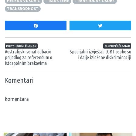
HELENA VUKOVIĆ
TRANS ŽENE
TRANSRODNE OSOBE
TRANSRODNOST
Share
Tweet
Navigacija članaka
PRETHODNI ČLANAK
SLJEDEĆI ČLANAK
Australijski senat odbacio
Specijalni izvještaj: LGBT osobe su
prijedlog za referendum o
i dalje izložene diskriminaciji
istospolnim brakovima
Komentari
komentara