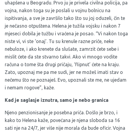
uhapšena u Beogradu. Prvo ju je privela civilna policija, pa
vojna, nakon toga su je poslali u vojnu bolnicu na
ispitivanja, a sve je završilo tako što su joj oduzeli, čin te
je nečasno otpuštena. Helena je tužila vojsku i nakon 7
mjeseci dobila je tužbu i vraćena je posao. “Vi nakon toga
niste vi, vi ste ‘onaj’. Tu su krenule razne priče, neke
nebuloze, i ako krenete da slušate, zamrzit ćete sebe i
mislit ćete da ste stvarno takvi. Ako vi mnogo vodite
računa o tome šta drugi pričaju, ‘flipnut’ ćete na kraju.
Zato, upoznaj me pa me sudi, jer ne možeš imati stav o
nečemu što ne poznaješ. Evo, upoznali ste me, ne ujedam
i nemam rogove”, kaže.
Kad je saglasje iznutra, samo je nebo granica
Njeno penzionisanje je posebna priča. Došlo je brzo, i
kako to Helena kaže, povećana je njena sloboda sa 16
sati nje na 24/7, jer više nije morala da bude oficir. Vojna