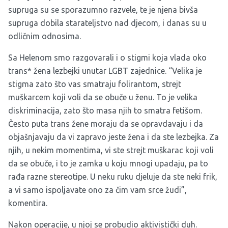
supruga su se sporazumno razvele, te je njena bivša
supruga dobila starateljstvo nad djecom, i danas su u
odličnim odnosima.
Sa Helenom smo razgovarali i o stigmi koja vlada oko
trans* žena lezbejki unutar LGBT zajednice. “Velika je
stigma zato što vas smatraju folirantom, strejt
muškarcem koji voli da se obuče u ženu. To je velika
diskriminacija, zato što masa njih to smatra fetišom.
Često puta trans žene moraju da se opravdavaju i da
objašnjavaju da vi zapravo jeste žena i da ste lezbejka. Za
njih, u nekim momentima, vi ste strejt muškarac koji voli
da se obuče, i to je zamka u koju mnogi upadaju, pa to
rađa razne stereotipe. U neku ruku djeluje da ste neki frik,
a vi samo ispoljavate ono za čim vam srce žudi”,
komentira.
Nakon operacije, u njoj se probudio aktivistički duh.