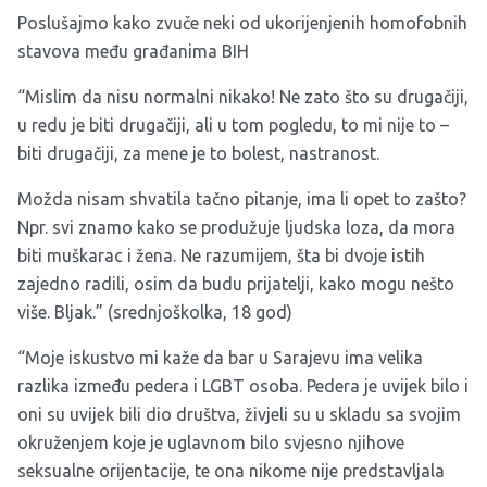
Poslušajmo kako zvuče neki od ukorijenjenih homofobnih
stavova među građanima BIH
“Mislim da nisu normalni nikako! Ne zato što su drugačiji,
u redu je biti drugačiji, ali u tom pogledu, to mi nije to –
biti drugačiji, za mene je to bolest, nastranost.
Možda nisam shvatila tačno pitanje, ima li opet to zašto?
Npr. svi znamo kako se produžuje ljudska loza, da mora
biti muškarac i žena. Ne razumijem, šta bi dvoje istih
zajedno radili, osim da budu prijatelji, kako mogu nešto
više. Bljak.” (srednjoškolka, 18 god)
“Moje iskustvo mi kaže da bar u Sarajevu ima velika
razlika između pedera i LGBT osoba. Pedera je uvijek bilo i
oni su uvijek bili dio društva, živjeli su u skladu sa svojim
okruženjem koje je uglavnom bilo svjesno njihove
seksualne orijentacije, te ona nikome nije predstavljala