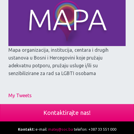
Mapa organizacija, institucija, centara i drugih
ustanova u Bosni i Hercegovini koje pružaju
adekvatnu potporu, pružaju usluge i/ili su
senzibilizirane za rad sa LGBTI osobama
My Tweets
Kontaktirajte nas!
Kontakt:
e-mail:
matej@soc.ba
telefon: +387 33 551 000