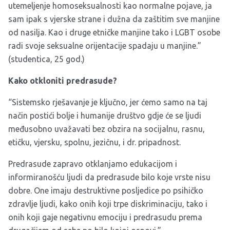
utemeljenje homoseksualnosti kao normalne pojave, ja
sam ipak s vjerske strane i dužna da zaštitim sve manjine
od nasilja. Kao i druge etničke manjine tako i LGBT osobe
radi svoje seksualne orijentacije spadaju u manjine.”
(studentica, 25 god.)
Kako otkloniti predrasude?
“Sistemsko rješavanje je ključno, jer ćemo samo na taj
način postići bolje i humanije društvo gdje će se ljudi
međusobno uvažavati bez obzira na socijalnu, rasnu,
etičku, vjersku, spolnu, jezičnu, i dr. pripadnost.
Predrasude zapravo otklanjamo edukacijom i
informiranošću ljudi da predrasude bilo koje vrste nisu
dobre. One imaju destruktivne posljedice po psihičko
zdravlje ljudi, kako onih koji trpe diskriminaciju, tako i
onih koji gaje negativnu emociju i predrasudu prema