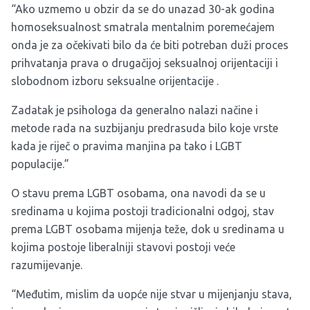
“Ako uzmemo u obzir da se do unazad 30-ak godina
homoseksualnost smatrala mentalnim poremećajem
onda je za očekivati bilo da će biti potreban duži proces
prihvatanja prava o drugačijoj seksualnoj orijentaciji i
slobodnom izboru seksualne orijentacije .
Zadatak je psihologa da generalno nalazi načine i
metode rada na suzbijanju predrasuda bilo koje vrste
kada je riječ o pravima manjina pa tako i LGBT
populacije.”
O stavu prema LGBT osobama, ona navodi da se u
sredinama u kojima postoji tradicionalni odgoj, stav
prema LGBT osobama mijenja teže, dok u sredinama u
kojima postoje liberalniji stavovi postoji veće
razumijevanje.
“Međutim, mislim da uopće nije stvar u mijenjanju stava,