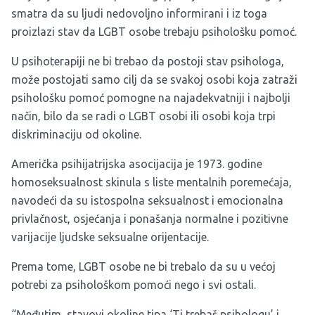
smatra da su ljudi nedovoljno informirani i iz toga
proizlazi stav da LGBT osobe trebaju psihološku pomoć.
U psihoterapiji ne bi trebao da postoji stav psihologa,
može postojati samo cilj da se svakoj osobi koja zatraži
psihološku pomoć pomogne na najadekvatniji i najbolji
način, bilo da se radi o LGBT osobi ili osobi koja trpi
diskriminaciju od okoline.
Američka psihijatrijska asocijacija je 1973. godine
homoseksualnost skinula s liste mentalnih poremećaja,
navodeći da su istospolna seksualnost i emocionalna
privlačnost, osjećanja i ponašanja normalne i pozitivne
varijacije ljudske seksualne orijentacije.
Prema tome, LGBT osobe ne bi trebalo da su u većoj
potrebi za psihološkom pomoći nego i svi ostali.
“Međutim, stavovi okoline tipa ‘Ti trebaš psihologu’ i