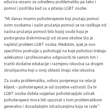
educira vezano za određenu problematiku pa tako i
pomoć i podršku kad su u pitanju LGBT osobe.
“Mi danas imamo psihoterapeute koji pružaju pomoć
ovim osobama i način pružanja pomoći se ne razlikuje od
načina pružanja pomoći bilo kojoj osobi koja je
podvrgnuta diskriminaciji od strane okoline što je
najčešći problem LGBT osoba. Međutim, ipak je ovo
specifično područje u psihologiji na koje psiholozi trebaju
adekvatno i profesionalno odgovoriti te samim tim i
tražiti dodatne edukacije i razmjenu iskustva sa drugim
stručnjacima koji u ovoj oblasti imaju više iskustva.
Za svaku problematiku, odnos povjerenja na relaciji
klijent – psihoterapeut je od izuzetne važnosti. Da bi
LGBT osoba dobila uspješan psihoterapijski učinak
psihoterapeut mora biti upoznat s tom problematikom
generalno i dosadašnjim istraživanjima koja se rade.”