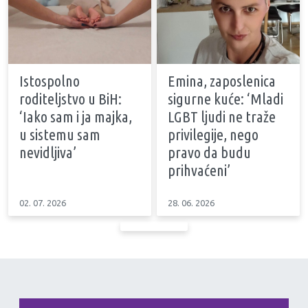
Istospolno
Emina, zaposlenica
roditeljstvo u BiH:
sigurne kuće: ‘Mladi
‘Iako sam i ja majka,
LGBT ljudi ne traže
u sistemu sam
privilegije, nego
nevidljiva’
pravo da budu
prihvaćeni’
02. 07. 2026
28. 06. 2026