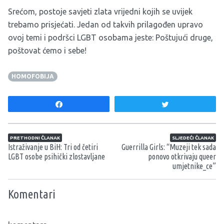
Srećom, postoje savjeti zlata vrijedni kojih se uvijek
trebamo prisjećati. Jedan od takvih prilagođen upravo
ovoj temi i podršci LGBT osobama jeste: Poštujući druge,
poštovat ćemo i sebe!
HOMOFOBIJA
Share
Tweet
Navigacija članaka
PRETHODNI ČLANAK
SLJEDEĆI ČLANAK
Istraživanje u BiH: Tri od četiri
Guerrilla Girls: “Muzeji tek sada
LGBT osobe psihički zlostavljane
ponovo otkrivaju queer
umjetnike_ce”
Komentari