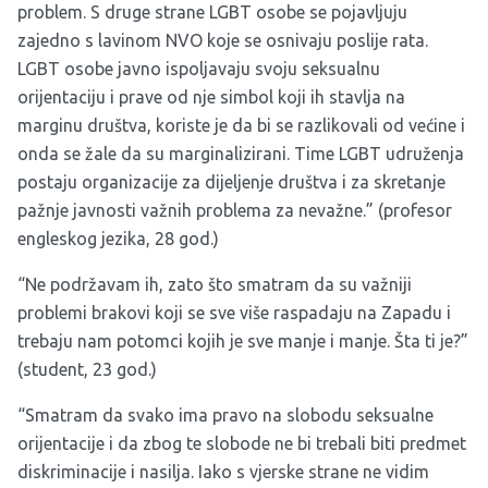
problem. S druge strane LGBT osobe se pojavljuju
zajedno s lavinom NVO koje se osnivaju poslije rata.
LGBT osobe javno ispoljavaju svoju seksualnu
orijentaciju i prave od nje simbol koji ih stavlja na
marginu društva, koriste je da bi se razlikovali od većine i
onda se žale da su marginalizirani. Time LGBT udruženja
postaju organizacije za dijeljenje društva i za skretanje
pažnje javnosti važnih problema za nevažne.” (profesor
engleskog jezika, 28 god.)
“Ne podržavam ih, zato što smatram da su važniji
problemi brakovi koji se sve više raspadaju na Zapadu i
trebaju nam potomci kojih je sve manje i manje. Šta ti je?”
(student, 23 god.)
“Smatram da svako ima pravo na slobodu seksualne
orijentacije i da zbog te slobode ne bi trebali biti predmet
diskriminacije i nasilja. Iako s vjerske strane ne vidim