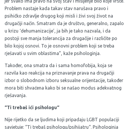
jer svako ima pravo na svoj stav i mišljenje bilo koje vrste.
Problem nastaje kada takav stav narušava pravo i
psihičko zdravlje drugog koji misli i živi svoj život na
drugačiji način. Smatram da je društvo, generalno, zapalo
u krizu ‘dehumanizacije’, ja bih je tako nazvala, i da
postoji sve manja tolerancija za drugačije i različite po
bilo kojoj osnovi. To je osnovni problem koji se treba
rješavati u svim oblastima”, kaže psihologinja.
Također, ona smatra da i sama homofobija, koja se
razvila kao reakcija na priznavanje prava na drugačiji
izbor o slobodnom izboru seksualne orijentacije, također
mora biti shvaćena kako bi se našao modus adekvatnog
rješavanja.
“Ti trebaš ići psihologu“
Nije rijetko da se ljudima koji pripadaju LGBT populaciji
savjetuje: “Ti trebaš psihologu/psihijatru“. Psihologinja