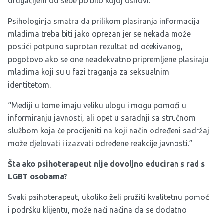
drugačijem od sebe po bilo kojoj osnovi.”
Psihologinja smatra da prilikom plasiranja informacija
mladima treba biti jako oprezan jer se nekada može
postići potpuno suprotan rezultat od očekivanog,
pogotovo ako se one neadekvatno pripremljene plasiraju
mladima koji su u fazi traganja za seksualnim
identitetom.
“Mediji u tome imaju veliku ulogu i mogu pomoći u
informiranju javnosti, ali opet u saradnji sa stručnom
službom koja će procijeniti na koji način određeni sadržaj
može djelovati i izazvati određene reakcije javnosti.”
Šta ako psihoterapeut nije dovoljno educiran s rad s
LGBT osobama?
Svaki psihoterapeut, ukoliko želi pružiti kvalitetnu pomoć
i podršku klijentu, može naći načina da se dodatno