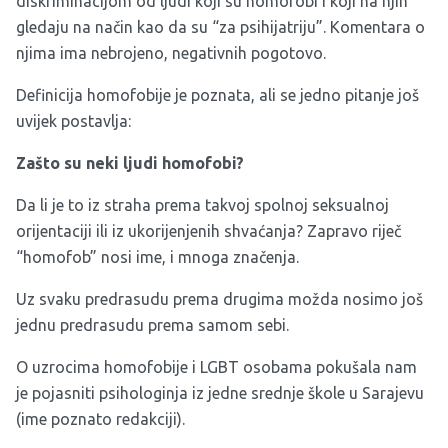
diskriminacijom od ljudi koji su homofobi i koji na njih
gledaju na način kao da su “za psihijatriju”. Komentara o
njima ima nebrojeno, negativnih pogotovo.
Definicija homofobije je poznata, ali se jedno pitanje još
uvijek postavlja:
Zašto su neki ljudi homofobi?
Da li je to iz straha prema takvoj spolnoj seksualnoj
orijentaciji ili iz ukorijenjenih shvaćanja? Zapravo riječ
“homofob” nosi ime, i mnoga značenja.
Uz svaku predrasudu prema drugima možda nosimo još
jednu predrasudu prema samom sebi.
O uzrocima homofobije i LGBT osobama pokušala nam
je pojasniti psihologinja iz jedne srednje škole u Sarajevu
(ime poznato redakciji).