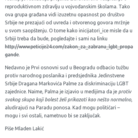
reproduktivnom zdravlju u vojvođanskim školama. Tako
ova grupa građana vidi izuzetnu opasnost po društvo
Srbije ne prezajući od uvreda i otvorenog govora mržnje
u svom saopštenju. O tome kako inicijatori_ice misle da u
Srbiji treba da bude, pogledajte i sami na linku
http://www.peticije24.com/zakon_za_zabranu_lgbt_propa
gande
.
Nedavno je Prvi osnovni sud u Beogradu odbacio tužbu
protiv narodnog poslanika i predsjednika Jedinstvene
Srbije Dragana Markovića Palme za diskriminaciju LGBT
zajednice. Naime, Palma je izjavio u medijima da je
protiv
svakog skupa koji bolest želi prikazati kao nešto normalno
,
aludirajući na Paradu ponosa. Kad mogu političari –
mogu i svi ostali, nametnuo bi se zaključak.
Piše Mladen Lakić