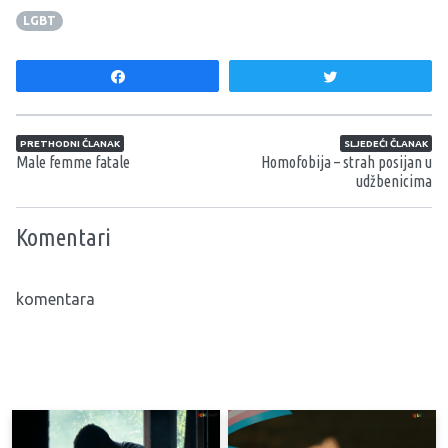
LGBT
Share
Tweet
Navigacija članaka
PRETHODNI ČLANAK
SLJEDEĆI ČLANAK
Male femme fatale
Homofobija – strah posijan u
udžbenicima
Komentari
komentara