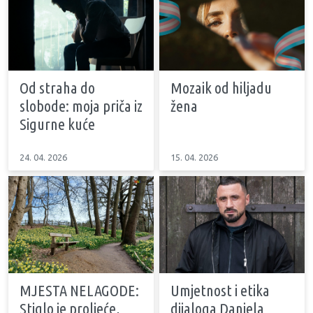
Od straha do
Mozaik od hiljadu
slobode: moja priča iz
žena
Sigurne kuće
24. 04. 2026
15. 04. 2026
MJESTA NELAGODE:
Umjetnost i etika
Stiglo je proljeće,
dijaloga Daniela