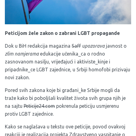
Peticijom žele zakon o zabrani LGBT propagande
Dok u BiH redakcija magazina
Saff
upozorava
javnost o
zlim namjerama
edukacije učenika_ca o rodno
zasnovanom nasilju, vrijeđajući i aktiviste_kinje i
pripadnike_ce LGBT zajednice, u Srbiji homofobi prizivaju
novi zakon.
Pored svih zakona koje bi građani_ke Srbije mogli da
traže kako bi poboljšali kvalitet života svih grupa njih je
na sajtu
Peticije24.com
pokrenula peticiju usmjerenu
protiv LGBT zajednice.
Kako se naglašava u tekstu ove peticije, povod ovakvoj
reakciji je realizacija projekta Zdravstveno vaspitanje o