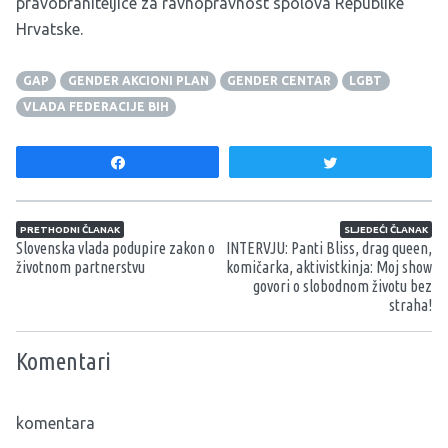
pravobraniteljice za ravnopravnost spolova Republike
Hrvatske.
GAP
GENDER AKCIONI PLAN
GENDER CENTAR
LGBT
VLADA FEDERACIJE BIH
Share
Tweet
Navigacija članaka
PRETHODNI ČLANAK
SLJEDEĆI ČLANAK
Slovenska vlada podupire zakon o
INTERVJU: Panti Bliss, drag queen,
životnom partnerstvu
komičarka, aktivistkinja: Moj show
govori o slobodnom životu bez
straha!
Komentari
komentara