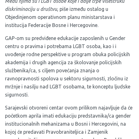
Među njima su i LGBT osobe koje i dalje trpe višestruku
diskriminaciju u društvu
, piše između ostalog u
Objedinjenom operativnom planu ministarstava i
institucija Federacije Bosne i Hercegovine.
GAP-om su predviđene edukacije zaposlenih u Gender
centru o pravima i potrebama LGBT osoba, kao i i
uvođenje rodne perspektive u program obuka policijskih
akademija i drugih agencija za školovanje policijskih
službenika/ca, s ciljem povećanja znanja o
ravnopravnosti spolova u sektoru sigurnosti, zločinu iz
mržnje i nasilju nad LGBT osobama, te konceptu ljudske
sigurnosti.
Sarajevski otvoreni centar ovom prilikom najavljuje da će
početkom aprila imati edukaciju predstavnika/ca gender
institucionalnih mehanizama u Bosni i Hercegovini, na
kojoj će predavati Pravobraniteljica i Zamjenik