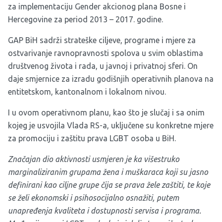
za implementaciju Gender akcionog plana Bosne i
Hercegovine za period 2013 – 2017. godine.
GAP BiH sadrži strateške ciljeve, programe i mjere za
ostvarivanje ravnopravnosti spolova u svim oblastima
društvenog života i rada, u javnoj i privatnoj sferi. On
daje smjernice za izradu godišnjih operativnih planova na
entitetskom, kantonalnom i lokalnom nivou.
I u ovom operativnom planu, kao što je slučaj i sa onim
kojeg je usvojila Vlada RS-a, uključene su konkretne mjere
za promociju i zaštitu prava LGBT osoba u BiH.
Značajan dio aktivnosti usmjeren je ka višestruko
marginaliziranim grupama žena i muškaraca koji su jasno
definirani kao ciljne grupe čija se prava žele zaštiti, te koje
se želi ekonomski i psihosocijalno osnažiti, putem
unapređenja kvaliteta i dostupnosti servisa i programa.