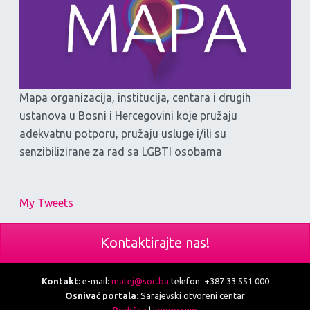
Mapa organizacija, institucija, centara i drugih
ustanova u Bosni i Hercegovini koje pružaju
adekvatnu potporu, pružaju usluge i/ili su
senzibilizirane za rad sa LGBTI osobama
My Tweets
Kontaktirajte nas!
Kontakt:
e-mail:
matej@soc.ba
telefon: +387 33 551 000
Osnivač portala:
Sarajevski otvoreni centar