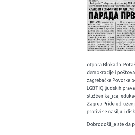
otpora Blokada. Pota
demokracije i poštovan
zagrebačke Povorke po
LGBTIQ ljudskih prava;
službenika_ica, eduka
Zagreb Pride udruženja
protivi se nasilju i di
Dobrodošli_e ste da po