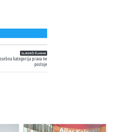
weet
SLJEDEĆI ČLANAK
osebna kategorija prava ne
postoje