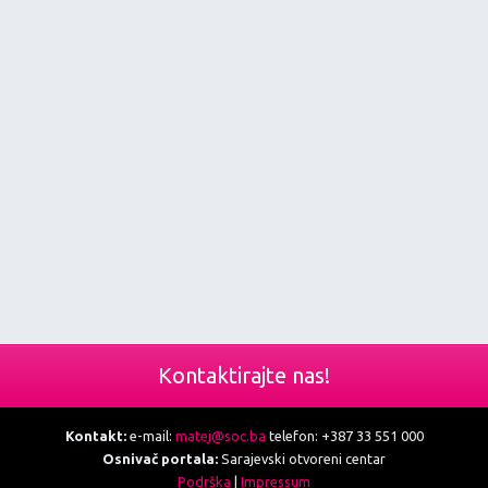
Kontaktirajte nas!
Kontakt:
e-mail:
matej@soc.ba
telefon: +387 33 551 000
Osnivač portala:
Sarajevski otvoreni centar
Podrška
|
Impressum