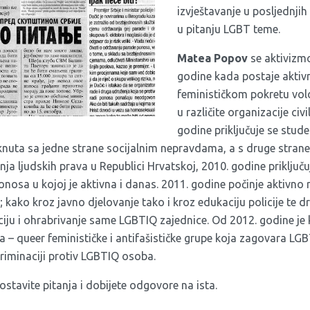
izvještavanje u posljednji
u pitanju LGBT teme.
Matea Popov
se aktivizm
godine kada postaje aktiv
feminističkom pokretu volo
u različite organizacije civ
godine priključuje se stu
knuta sa jedne strane socijalnim nepravdama, a s druge stra
ja ljudskih prava u Republici Hrvatskoj, 2010. godine priključuj
nosa u kojoj je aktivna i danas. 2011. godine počinje aktivno 
 kako kroz javno djelovanje tako i kroz edukaciju policije te d
ciju i ohrabrivanje same LGBTIQ zajednice. Od 2012. godine je
 – queer feminističke i antifašističke grupe koja zagovara LG
skriminaciji protiv LGBTIQ osoba.
stavite pitanja i dobijete odgovore na ista.