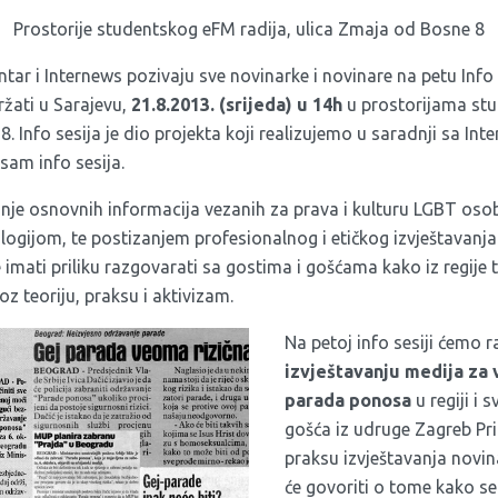
Prostorije studentskog eFM radija, ulica Zmaja od Bosne 8
ntar i Internews pozivaju sve novinarke i novinare na petu Info
žati u Sarajevu,
21.8.2013. (srijeda) u 14h
u prostorijama stu
. Info sesija je dio projekta koji realizujemo u saradnji sa 
am info sesija.
užanje osnovnih informacija vezanih za prava i kulturu LGBT os
ogijom, te postizanjem profesionalnog i etičkog izvještavanja
 imati priliku razgovarati sa gostima i gošćama kako iz regije t
 teoriju, praksu i aktivizam.
Na petoj info sesiji ćemo 
izvještavanju medija za 
parada ponosa
u regiji i 
gošća iz udruge Zagreb Pri
praksu izvještavanja novin
će govoriti o tome kako se