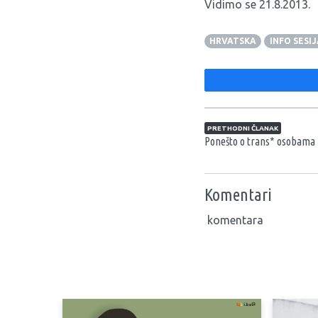
Vidimo se 21.8.2013.
HRVATSKA
INFO SESIJ
Navigacija član
PRETHODNI ČLANAK
Ponešto o trans* osobama
Komentari
komentara