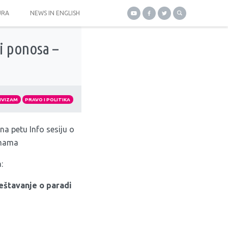
URA
NEWS IN ENGLISH
di ponosa –
IVIZAM
PRAVO I POLITIKA
a petu Info sesiju o
mama
:
ještavanje o paradi