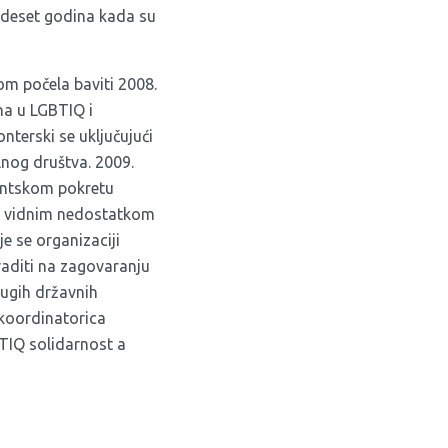
h deset godina kada su
om počela baviti 2008.
na u LGBTIQ i
nterski se uključujući
ilnog društva. 2009.
dentskom pokretu
ne vidnim nedostatkom
e se organizaciji
raditi na zagovaranju
rugih državnih
 koordinatorica
BTIQ solidarnost a