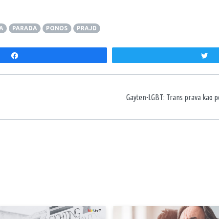
A
PARADA
PONOS
PRAJD
Share
T
aka
Gayten-LGBT: Trans prava kao p