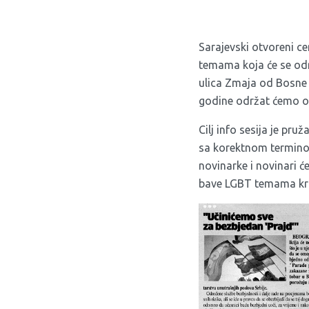
Sarajevski otvoreni ce
temama koja će se odr
ulica Zmaja od Bosne 8
godine održat ćemo os
Cilj info sesija je pr
sa korektnom terminol
novinarke i novinari će
bave LGBT temama kroz