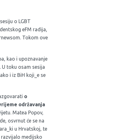
 sesiju o LGBT
dentskog eFM radija,
Internewsom. Tokom ove
oba, kao i upoznavanje
. U toku osam sesija
ako i iz BiH koji_e se
razgovarati
o
vrijeme održavanja
svijetu. Matea Popov,
de, osvrnut će se na
ara_ki u Hrvatskoj, te
 razvijalo medijsko