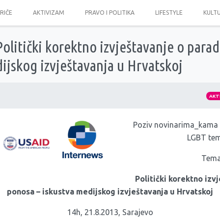
PRIČE
AKTIVIZAM
PRAVO I POLITIKA
LIFESTYLE
KULT
 Politički korektno izvještavanje o para
ijskog izvještavanja u Hrvatskoj
AKT
Poziv novinarima_kama n
LGBT te
Tema
Politički korektno izv
ponosa – iskustva medijskog izvještavanja u Hrvatskoj
14h, 21.8.2013, Sarajevo