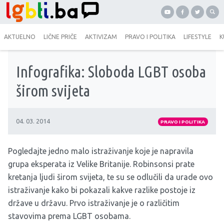
AKTUELNO
LIČNE PRIČE
AKTIVIZAM
PRAVO I POLITIKA
LIFESTYLE
K
Infografika: Sloboda LGBT osoba
širom svijeta
04. 03. 2014
PRAVO I POLITIKA
Pogledajte jedno malo istraživanje koje je napravila
grupa eksperata iz Velike Britanije.
Robinsonsi
prate
kretanja ljudi širom svijeta, te su se odlučili da urade ovo
istraživanje kako bi pokazali kakve razlike postoje iz
države u državu. Prvo istraživanje je o različitim
stavovima prema LGBT osobama.