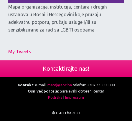
Mapa organizacija, institucija, centara i drugih
ustanova u Bosni i Hercegovini koje pružaju
adekvatnu potporu, pružaju usluge i/ili su
senzibilizirane za rad sa LGBTI osobama
My Tweets
Kontaktirajte nas!
Kontakt:
e-mail:
matej@soc.ba
telefon: +387 33 551 000
Osnivač portala:
Sarajevski otvoreni centar
Podrška
|
Impressum
© LGBTI.ba 2021