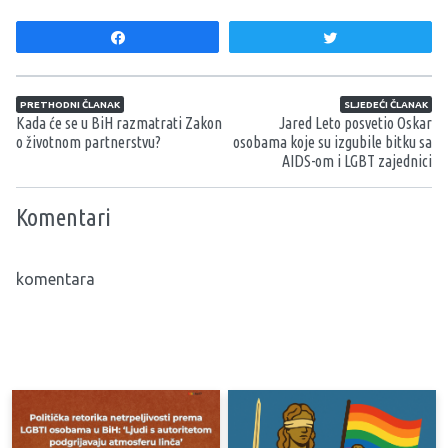
Share
Tweet
Navigacija članaka
PRETHODNI ČLANAK
SLJEDEĆI ČLANAK
Kada će se u BiH razmatrati Zakon
Jared Leto posvetio Oskar
o životnom partnerstvu?
osobama koje su izgubile bitku sa
AIDS-om i LGBT zajednici
Komentari
komentara