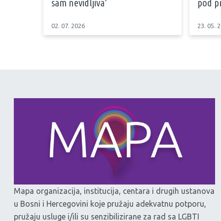
sam nevidljiva’
pod p
02. 07. 2026
23. 05. 
Mapa organizacija, institucija, centara i drugih ustanova
u Bosni i Hercegovini koje pružaju adekvatnu potporu,
pružaju usluge i/ili su senzibilizirane za rad sa LGBTI