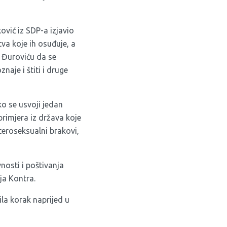
vić iz SDP-a izjavio
tva koje ih osuđuje, a
a Đuroviću da se
aje i štiti i druge
o se usvoji jedan
primjera iz država koje
teroseksualni brakovi,
nosti i poštivanja
ja Kontra.
la korak naprijed u