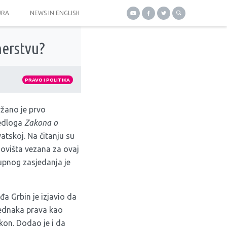
URA
NEWS IN ENGLISH
nerstvu?
PRAVO I POLITIKA
žano je prvo
jedloga
Zakona o
atskoj. Na čitanju su
novišta vezana za ovaj
kupnog zasjedanja je
a Grbin je izjavio da
jednaka prava kao
kon. Dodao je i da