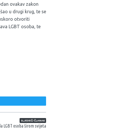
jedan ovakav zakon
šao u drugi krug, te se
uskoro otvoriti
rava LGBT osoba, te
weet
SLJEDEĆI ČLANAK
da LGBT osoba širom svijeta