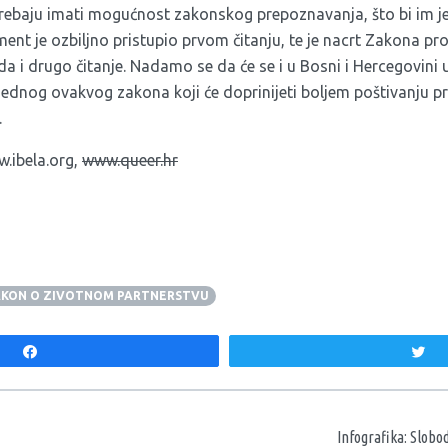
trebaju imati mogućnost zakonskog prepoznavanja, što bi im 
ment je ozbiljno pristupio prvom čitanju, te je nacrt Zakona pro
a i drugo čitanje. Nadamo se da će se i u Bosni i Hercegovini 
ednog ovakvog zakona koji će doprinijeti boljem poštivanju p
.
.ibela.org
,
www.queer.hr
KON O ZIVOTNOM PARTNERSTVU
Share
T
aka
Infografika: Slobo