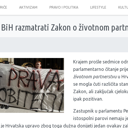
PRIČE
AKTIVIZAM
PRAVO I POLITIKA
LIFESTYLE
KULT
 BiH razmatrati Zakon o životnom part
Krajem prošle sedmice odr
parlamentarno čitanje pri
životnom partnerstvu
u Hrv
se mogla čuti različita sta
Zakon, ali zaključak cjelo
ipak pozitivan.
Zastupnik u parlamentu Peđ
istospolni parovi nemaju 
a je Hrvatska upravo zbog toga dužna donijeti jedan ovakav za