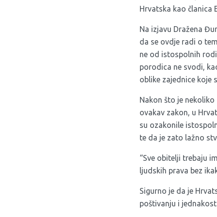
Hrvatska kao članica E
Na izjavu Dražena Đur
da se ovdje radi o tem
ne od istospolnih rodi
porodica ne svodi, kao
oblike zajednice koje 
Nakon što je nekoliko
ovakav zakon, u Hrva
su ozakonile istospoln
te da je zato lažno st
“Sve obitelji trebaju 
ljudskih prava bez ika
Sigurno je da je Hrva
poštivanju i jednakost