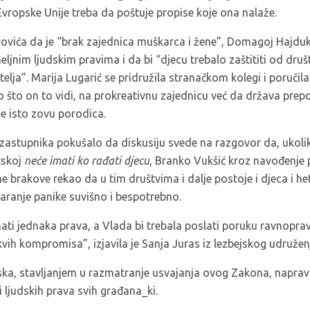
vropske Unije treba da poštuje propise koje ona nalaže.
ovića da je “brak zajednica muškarca i žene”, Domagoj Hajduko
eljnim ljudskim pravima i da bi “djecu trebalo zaštititi od druš
telja”. Marija Lugarić se pridružila stranačkom kolegi i poručil
 što on to vidi, na prokreativnu zajednicu već da država prepozn
se isto zovu porodica.
 zastupnika pokušalo da diskusiju svede na razgovor da, ukolik
tskoj
neće imati ko rađati djecu
, Branko Vukšić kroz navođenje 
e brakove rekao da u tim društvima i dalje postoje i djeca i he
varanje panike suvišno i bespotrebno.
imati jednaka prava, a Vlada bi trebala poslati poruku ravnoprav
kvih kompromisa”, izjavila je Sanja Juras iz lezbejskog udružen
tska, stavljanjem u razmatranje usvajanja ovog Zakona, napravi
i ljudskih prava svih građana_ki.