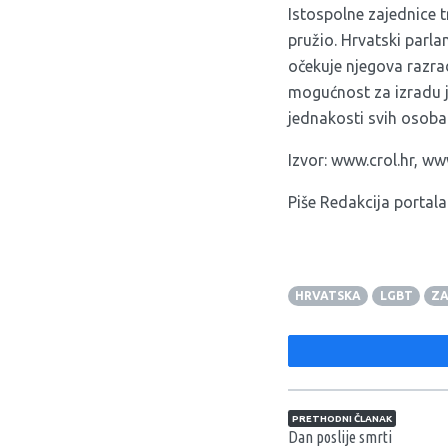
Istospolne zajednice 
pružio. Hrvatski parla
očekuje njegova razrad
mogućnost za izradu j
jednakosti svih osoba
Izvor:
www.crol.hr
,
www
Piše Redakcija portala
HRVATSKA
LGBT
ZA
Navigacija član
PRETHODNI ČLANAK
Dan poslije smrti