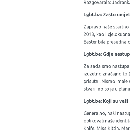
Razgovarala: Jadrank
Lgbt.ba: Zašto umje
Zapravo naše startno 
2013, kao i cjelokupn
Easter bila presudna 
Lgbt.ba: Gdje nastup
Za sada smo nastupale
izuzetno značajno to š
prisutni. Nismo imale
stvari, no to je u plan
Lgbt.ba: Koji su vaši
Generalno, naši nastu
oblikovali naše identi
Knife, Miss Kittin, Ma