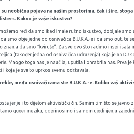
 su neobična pojava na našim prostorima, čak i šire, stoga 
listers
. Kakvo je vaše iskustvo?
e možemo reći da smo ikad imale ružno iskustvo, dobijale smo
im da smo obje jedne od osnivačica B.U.K.A.-e i da smo out, te s
 znanja da smo “kviruše”. Za sve ovo što radimo inspirisala n
ateljica (također jedna od osnivačica udruženja) koja je na DJ s
ie. Mnogo toga nas je naučila, uputila i ohrabrila nas. Prva je
i i koja je sve to uprkos svemu održavala.
 rekle, među osnivačicama ste B.U.K.A.-e. Koliko vaš aktiv
sta jer je i to dijelom aktivistički čin. Samim tim što se javn
uštamo queer muziku, doprinosimo i samom ujedinjenju zajednic