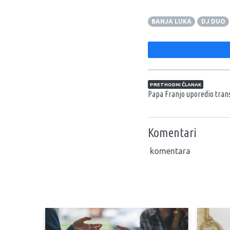
BANJA LUKA
DJ DUO
Navigacija član
PRETHODNI ČLANAK
Papa Franjo uporedio tran
Komentari
komentara