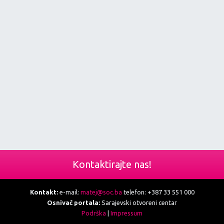
Kontaktirajte nas!
Kontakt:
e-mail:
matej@soc.ba
telefon: +387 33 551 000
Osnivač portala:
Sarajevski otvoreni centar
Podrška
|
Impressum