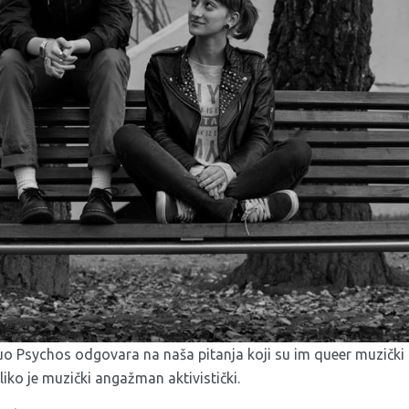
o Psychos odgovara na naša pitanja koji su im queer muzički ut
iko je muzički angažman aktivistički.