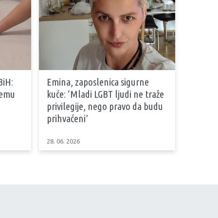
BiH:
Emina, zaposlenica sigurne
stemu
kuće: ‘Mladi LGBT ljudi ne traže
privilegije, nego pravo da budu
prihvaćeni’
28. 06. 2026