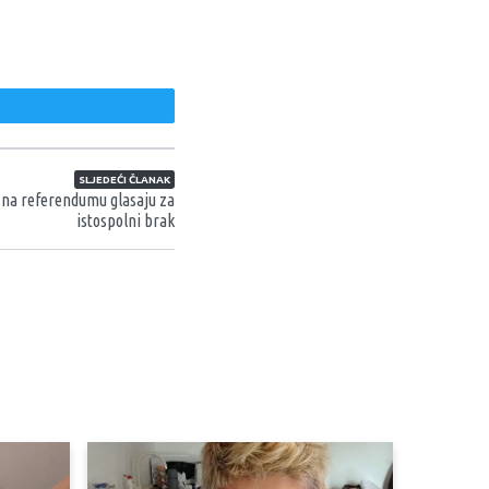
weet
SLJEDEĆI ČLANAK
 na referendumu glasaju za
istospolni brak