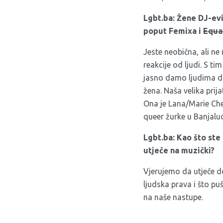
Lgbt.ba: Žene DJ-evi
poput
Femixa
i
Equa
Jeste neobična, ali n
reakcije od ljudi. S t
jasno damo ljudima do
žena. Naša velika prij
Ona je Lana/Marie Cher
queer žurke u Banjaluc
Lgbt.ba: Kao što ste
utječe na muzički?
Vjerujemo da utječe do
ljudska prava i što p
na naše nastupe.