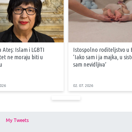
 Ateş: Islam i LGBTI
Istospolno roditeljstvo u 
tet ne moraju biti u
‘Iako sam i ja majka, u si
u
sam nevidljiva’
2026
02. 07. 2026
My Tweets