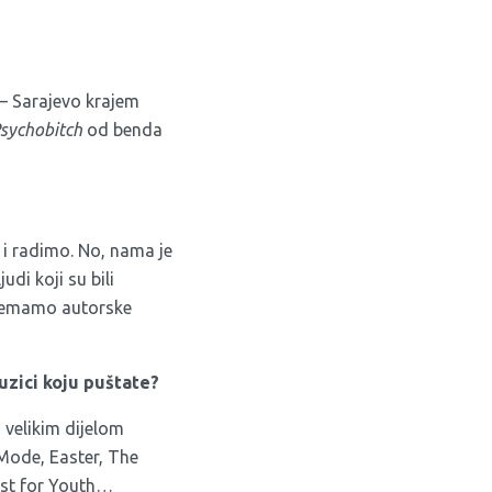
 – Sarajevo krajem
sychobitch
od benda
i radimo. No, nama je
di koji su bili
k nemamo autorske
muzici koju puštate?
 velikim dijelom
 Mode, Easter, The
Lust for Youth…