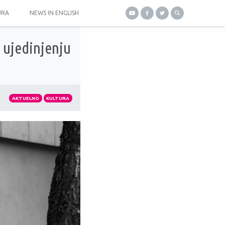
URA
NEWS IN ENGLISH
 ujedinjenju
AKTUELNO
KULTURA