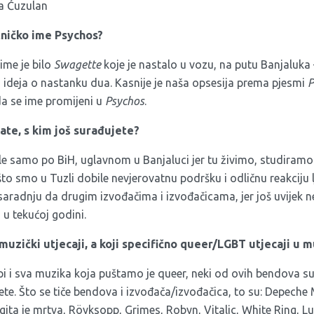
a Ćuzulan
tničko ime Psychos?
ime je bilo
Swagette
koje je nastalo u vozu, na putu Banjaluka
a ideja o nastanku dua. Kasnije je naša opsesija prema pjesmi
P
da se ime promijeni u
Psychos
.
ate, s kim još surađujete?
 samo po BiH, uglavnom u Banjaluci jer tu živimo, studiramo 
to smo u Tuzli dobile nevjerovatnu podršku i odličnu reakciju lju
 saradnju da drugim izvođačima i izvođačicama, jer još uvije
u u tekućoj godini.
 muzički utjecaji, a koji specifično queer/LGBT utjecaji u 
pi i sva muzika koja puštamo je queer, neki od ovih bendova su
tete. Što se tiče bendova i izvođača/izvođačica, to su: Depeche
rgita je mrtva, Röyksopp, Grimes, Robyn, Vitalic, White Ring, 