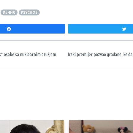
DJ-ING
PSYCHOS
Share
T
aka
s* osobe sa nuklearnim oružjem
Irski premijer pozvao građane_ke da