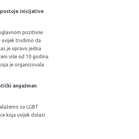
postoje inicijative
 uglavnom pozitivne
e uvijek trudimo da
as je upravo jedna
ceni više od 10 godina.
 koja je organizovala
istički angažman
o zalažemo za LGBT
e koja uvijek dolazi