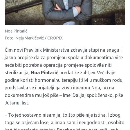
Noa Pintarić
Foto: Neja Markičević / CROPIX
Čim novi Pravilnik Ministarstva zdravlja stupi na snagu i
jasno propiše da za promjenu spola u dokumentima više
neće biti potrebna operacija promjene spolovila niti
sterilizacija,
Noa Pintarić
predat će zahtjev. Već dvije
godine koristi hormonalnu terapiju i živi u muškom rodu,
predstavlja se i prijatelji ga zovu imenom Noa, no na
dokumentima mu još piše – ime: Dalija, spol: žensko, piše
Jutarnji list
.
– To jednostavno nisam ja, to što piše nije istina. I zbog
toga se osjećam loše, a imao sam i neugodnosti, osobito