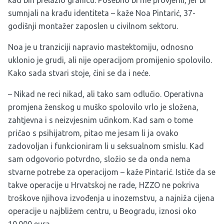
kad bih prelazio granicu. Posebno bi me provjerili, jer bi
sumnjali na krađu identiteta – kaže Noa Pintarić, 37-
godišnji montažer zaposlen u civilnom sektoru.
Noa je u tranziciji napravio mastektomiju, odnosno
uklonio je grudi, ali nije operacijom promijenio spolovilo.
Kako sada stvari stoje, čini se da i neće.
– Nikad ne reci nikad, ali tako sam odlučio. Operativna
promjena ženskog u muško spolovilo vrlo je složena,
zahtjevna i s neizvjesnim učinkom. Kad sam o tome
pričao s psihijatrom, pitao me jesam li ja ovako
zadovoljan i funkcioniram li u seksualnom smislu. Kad
sam odgovorio potvrdno, složio se da onda nema
stvarne potrebe za operacijom – kaže Pintarić. Ističe da se
takve operacije u Hrvatskoj ne rade, HZZO ne pokriva
troškove njihova izvođenja u inozemstvu, a najniža cijena
operacije u najbližem centru, u Beogradu, iznosi oko