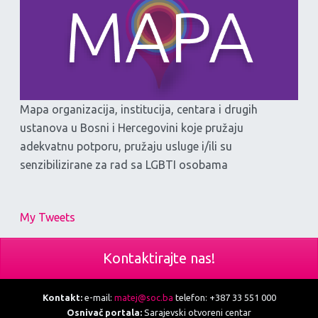
Mapa organizacija, institucija, centara i drugih
ustanova u Bosni i Hercegovini koje pružaju
adekvatnu potporu, pružaju usluge i/ili su
senzibilizirane za rad sa LGBTI osobama
My Tweets
Kontaktirajte nas!
Kontakt:
e-mail:
matej@soc.ba
telefon: +387 33 551 000
Osnivač portala:
Sarajevski otvoreni centar