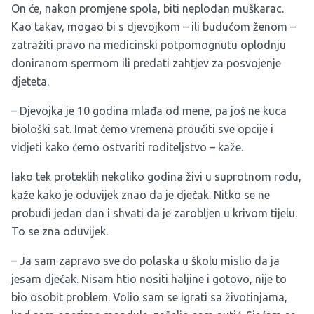
On će, nakon promjene spola, biti neplodan muškarac.
Kao takav, mogao bi s djevojkom – ili budućom ženom –
zatražiti pravo na medicinski potpomognutu oplodnju
doniranom spermom ili predati zahtjev za posvojenje
djeteta.
– Djevojka je 10 godina mlađa od mene, pa još ne kuca
biološki sat. Imat ćemo vremena proučiti sve opcije i
vidjeti kako ćemo ostvariti roditeljstvo – kaže.
Iako tek proteklih nekoliko godina živi u suprotnom rodu,
kaže kako je oduvijek znao da je dječak. Nitko se ne
probudi jedan dan i shvati da je zarobljen u krivom tijelu.
To se zna oduvijek.
– Ja sam zapravo sve do polaska u školu mislio da ja
jesam dječak. Nisam htio nositi haljine i gotovo, nije to
bio osobit problem. Volio sam se igrati sa životinjama,