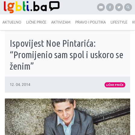
AKTUELNO
LIČNE PRIČE
AKTIVIZAM
PRAVO I POLITIKA
LIFESTYLE
K
Ispovijest Noe Pintarića:
“Promijenio sam spol i uskoro se
ženim”
12. 04. 2014
LIČNE PRIČE