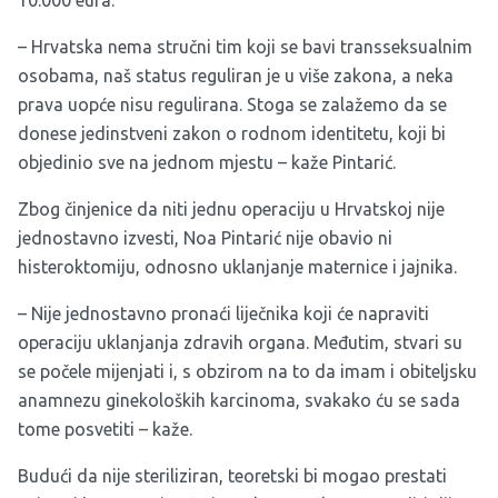
10.000 eura.
– Hrvatska nema stručni tim koji se bavi transseksualnim
osobama, naš status reguliran je u više zakona, a neka
prava uopće nisu regulirana. Stoga se zalažemo da se
donese jedinstveni zakon o rodnom identitetu, koji bi
objedinio sve na jednom mjestu – kaže Pintarić.
Zbog činjenice da niti jednu operaciju u Hrvatskoj nije
jednostavno izvesti, Noa Pintarić nije obavio ni
histeroktomiju, odnosno uklanjanje maternice i jajnika.
– Nije jednostavno pronaći liječnika koji će napraviti
operaciju uklanjanja zdravih organa. Međutim, stvari su
se počele mijenjati i, s obzirom na to da imam i obiteljsku
anamnezu ginekoloških karcinoma, svakako ću se sada
tome posvetiti – kaže.
Budući da nije steriliziran, teoretski bi mogao prestati