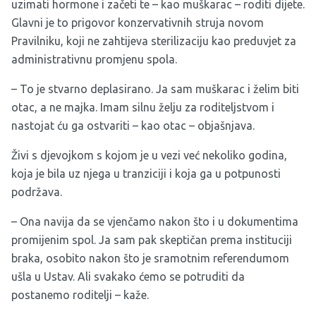
uzimati hormone i začeti te – kao muškarac – roditi dijete.
Glavni je to prigovor konzervativnih struja novom
Pravilniku, koji ne zahtijeva sterilizaciju kao preduvjet za
administrativnu promjenu spola.
– To je stvarno deplasirano. Ja sam muškarac i želim biti
otac, a ne majka. Imam silnu želju za roditeljstvom i
nastojat ću ga ostvariti – kao otac – objašnjava.
Živi s djevojkom s kojom je u vezi već nekoliko godina,
koja je bila uz njega u tranziciji i koja ga u potpunosti
podržava.
– Ona navija da se vjenčamo nakon što i u dokumentima
promijenim spol. Ja sam pak skeptičan prema instituciji
braka, osobito nakon što je sramotnim referendumom
ušla u Ustav. Ali svakako ćemo se potruditi da
postanemo roditelji – kaže.