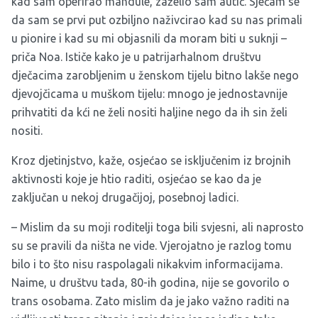
kad sam operirao mandule, zaželio sam autić. Sjećam se
da sam se prvi put ozbiljno naživcirao kad su nas primali
u pionire i kad su mi objasnili da moram biti u suknji –
priča Noa. Ističe kako je u patrijarhalnom društvu
dječacima zarobljenim u ženskom tijelu bitno lakše nego
djevojčicama u muškom tijelu: mnogo je jednostavnije
prihvatiti da kći ne želi nositi haljine nego da ih sin želi
nositi.
Kroz djetinjstvo, kaže, osjećao se isključenim iz brojnih
aktivnosti koje je htio raditi, osjećao se kao da je
zaključan u nekoj drugačijoj, posebnoj ladici.
– Mislim da su moji roditelji toga bili svjesni, ali naprosto
su se pravili da ništa ne vide. Vjerojatno je razlog tomu
bilo i to što nisu raspolagali nikakvim informacijama.
Naime, u društvu tada, 80-ih godina, nije se govorilo o
trans osobama. Zato mislim da je jako važno raditi na