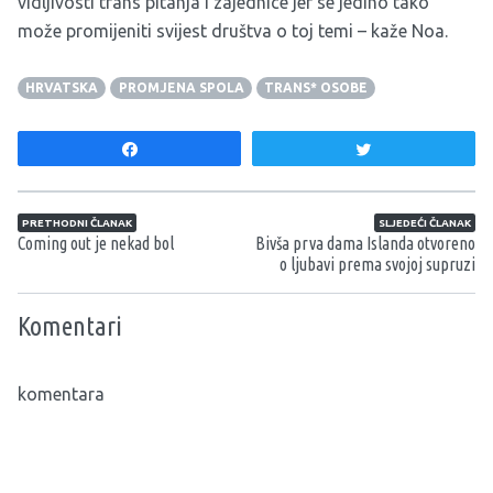
vidljivosti trans pitanja i zajednice jer se jedino tako
može promijeniti svijest društva o toj temi – kaže Noa.
HRVATSKA
PROMJENA SPOLA
TRANS* OSOBE
Share
Tweet
Navigacija članaka
PRETHODNI ČLANAK
SLJEDEĆI ČLANAK
Coming out je nekad bol
Bivša prva dama Islanda otvoreno
o ljubavi prema svojoj supruzi
Komentari
komentara