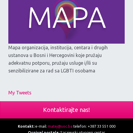
Mapa organizacija, institucija, centara i drugih
ustanova u Bosni i Hercegovini koje pružaju
adekvatnu potporu, pružaju usluge i/ili su
senzibilizirane za rad sa LGBTI osobama
My Tweets
Kontaktirajte nas!
Kontakt:
e-mail:
matej@soc.ba
telefon: +387 33 551 000
Osnivač portala:
Sarajevski otvoreni centar