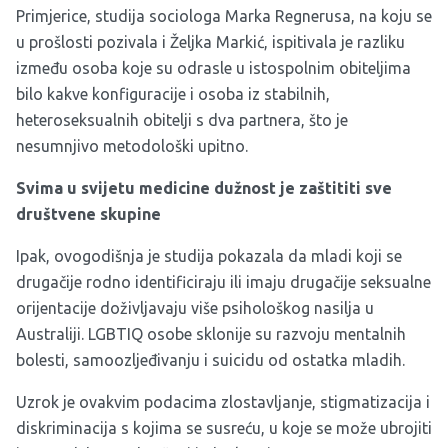
Primjerice, studija sociologa Marka Regnerusa, na koju se
u prošlosti pozivala i Željka Markić, ispitivala je razliku
između osoba koje su odrasle u istospolnim obiteljima
bilo kakve konfiguracije i osoba iz stabilnih,
heteroseksualnih obitelji s dva partnera, što je
nesumnjivo metodološki upitno.
Svima u svijetu medicine dužnost je zaštititi sve
društvene skupine
Ipak, ovogodišnja je studija pokazala da mladi koji se
drugačije rodno identificiraju ili imaju drugačije seksualne
orijentacije doživljavaju više psihološkog nasilja u
Australiji. LGBTIQ osobe sklonije su razvoju mentalnih
bolesti, samoozljeđivanju i suicidu od ostatka mladih.
Uzrok je ovakvim podacima zlostavljanje, stigmatizacija i
diskriminacija s kojima se susreću, u koje se može ubrojiti