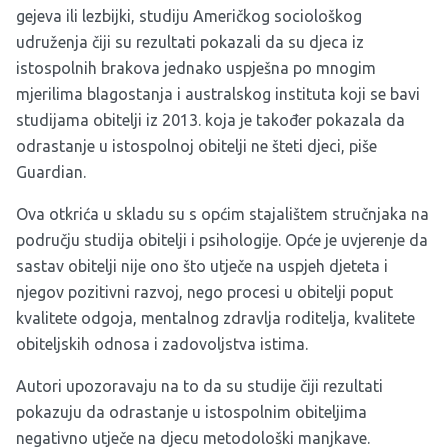
gejeva ili lezbijki, studiju Američkog sociološkog
udruženja čiji su rezultati pokazali da su djeca iz
istospolnih brakova jednako uspješna po mnogim
mjerilima blagostanja i australskog instituta koji se bavi
studijama obitelji iz 2013. koja je također pokazala da
odrastanje u istospolnoj obitelji ne šteti djeci, piše
Guardian.
Ova otkrića u skladu su s općim stajalištem stručnjaka na
području studija obitelji i psihologije. Opće je uvjerenje da
sastav obitelji nije ono što utječe na uspjeh djeteta i
njegov pozitivni razvoj, nego procesi u obitelji poput
kvalitete odgoja, mentalnog zdravlja roditelja, kvalitete
obiteljskih odnosa i zadovoljstva istima.
Autori upozoravaju na to da su studije čiji rezultati
pokazuju da odrastanje u istospolnim obiteljima
negativno utječe na djecu metodološki manjkave.