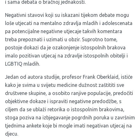
i sama debata o bračnoj jednakosti.
Negativni stavovi koji su iskazani tijekom debate mogu
loše utjecati na mentalno zdravlja mladih i adolescenata
pa potencijalne negativne utjecaje takvih komentara
treba prepoznati i uzimati u obzir. Suprotno tome,
postoje dokazi da je ozakonjenje istospolnih brakova
imalo pozitivan utjecaj na zdravlje istospolnih obitelji i
LGBTIQ mladih.
Jedan od autora studije, profesor Frank Oberklaid, ističe
kako je svima u svijetu medicine dužnost zaštititi sve
društvene skupine, a osobito ranjive populacije, predočiti
objektivne dokaze i ispraviti negativne predodžbe, s
ciljem da se ublaži retorika o istospolnim brakovima,
stoga poziva na izbjegavanje pogrdnih poruka u završnim
tjednima ankete koje bi mogle imati negativan utjecaj na
djecu.