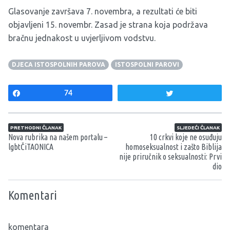
Glasovanje završava 7. novembra, a rezultati će biti
objavljeni 15. novembr. Zasad je strana koja podržava
bračnu jednakost u uvjerljivom vodstvu.
DJECA ISTOSPOLNIH PAROVA
ISTOSPOLNI PAROVI
Share
74
Tweet
Navigacija članaka
PRETHODNI ČLANAK
SLJEDEĆI ČLANAK
Nova rubrika na našem portalu –
10 crkvi koje ne osuđuju
lgbtČiTAONICA
homoseksualnost i zašto Biblija
nije priručnik o seksualnosti: Prvi
dio
Komentari
komentara