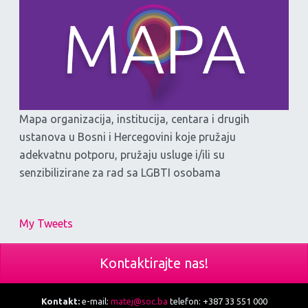
Mapa organizacija, institucija, centara i drugih
ustanova u Bosni i Hercegovini koje pružaju
adekvatnu potporu, pružaju usluge i/ili su
senzibilizirane za rad sa LGBTI osobama
My Tweets
Kontaktirajte nas!
Kontakt:
e-mail:
matej@soc.ba
telefon: +387 33 551 000