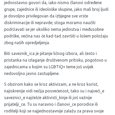
jednostavno govori da, iako nismo članovi određene
grupe, zajednice ili ideološke skupine, jako mali broj ljudi
je dovoljno privilegovan da izbjegne sve vrste
diskriminacije ili nepravde; stoga moramo naučiti
podržavati se jer ukoliko nema jedinstva i međusobne
podrške, većina nas će kad-tad završiti u lošem položaju
zbog naših opredjeljenja.
Biti saveznik_ica je pitanje ličnog izbora, ali često i
pristanka na izlaganje društvenom pritisku, pogotovo u
zajednicama u kojim su LGBTIQ+ teme još uvijek
nedovoljno javno zastupljene.
S obzirom kako se kroz aktivizam, a ne kroz korist,
najiskrenije vidi nečija posvećenost, tako su i najveći_e
saveznici_e najčešće aktivisti_kinje ili još važnije
prijatelji_ce. Tu su naravno i članovi_ce porodice ili
roditelji koji se najjednostavnije zalažu za prava svoje