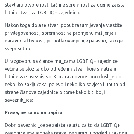
stavljaju otvorenost, tačnije spremnost za učenje zaista
bitnih stvari za LGBTIQ+ zajednicu.
Nakon toga dolaze stvari poput razumijevanja vlastite
privilegovanosti, spremnost na promjenu mišljenja i
naravno aktivnost, jer potlačivanje nije pasivno, iako je
sveprisutno.
U razgovoru sa članovima_cama LGBTIQ+ zajednice,
većina se složila oko određenih stvari koje smatraju
bitnim za savezništvo. Kroz razgovore smo došli_e do
nekoliko zaključaka, pa evo i nekoliko savjeta i uputa od
strane članova zajednice o tome kako biti bolji
saveznik_ica:
Prava, ne samo na papiru
Dobri saveznici_ce se zaista zalažu za to da LGBTIQ+
zajednica ima jednaka prava, ne samo u pogledu zakona,