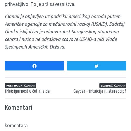
prihvatljivo. To je srž savezništva.
Članak je objavljen uz podršku američkog naroda putem
Američke agencije za međunarodni razvoj (USAID). Sadržaj
članka isključiva je odgovornost Sarajevskog otvorenog
centra i nužno ne odražava stavove USAID-a niti Vlade
Sjedinjenih Američkih Država.
Share
Tweet
Navigacija članaka
PRETHODNI ČLANAK
SLJEDEĆI ČLANAK
(Ne)sigurnost u četiri zida
Gaydar – intuicija ili stereotip?
Komentari
komentara