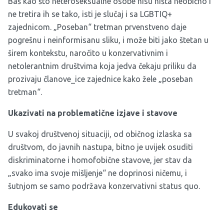
Baš kao što heteroseksualne osobe nisu ništa neobično i
ne tretira ih se tako, isti je slučaj i sa LGBTIQ+
zajednicom. „Poseban“ tretman prvenstveno daje
pogrešnu i neinformisanu sliku, i može biti jako štetan u
širem kontekstu, naročito u konzervativnim i
netolerantnim društvima koja jedva čekaju priliku da
prozivaju članove_ice zajednice kako žele „poseban
tretman“.
Ukazivati na problematične izjave i stavove
U svakoj društvenoj situaciji, od običnog izlaska sa
društvom, do javnih nastupa, bitno je uvijek osuditi
diskriminatorne i homofobične stavove, jer stav da
„svako ima svoje mišljenje“ ne doprinosi ničemu, i
šutnjom se samo podržava konzervativni status quo.
Edukovati se