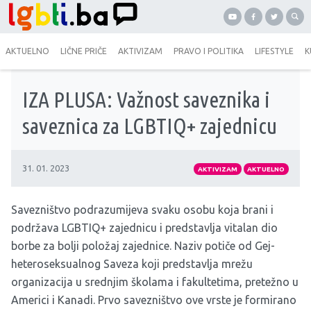
AKTUELNO
LIČNE PRIČE
AKTIVIZAM
PRAVO I POLITIKA
LIFESTYLE
K
IZA PLUSA: Važnost saveznika i
saveznica za LGBTIQ+ zajednicu
31. 01. 2023
AKTIVIZAM
AKTUELNO
Savezništvo podrazumijeva svaku osobu koja brani i
podržava LGBTIQ+ zajednicu i predstavlja vitalan dio
borbe za bolji položaj zajednice. Naziv potiče od Gej-
heteroseksualnog Saveza koji predstavlja mrežu
organizacija u srednjim školama i fakultetima, pretežno u
Americi i Kanadi. Prvo savezništvo ove vrste je formirano