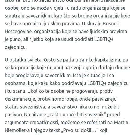
Iako se izvorno savezništvo odnosi na heteroseksualne
osobe, ono se može vidjeti i u radu organizacija koje se
smatraju savezničkim, kao što su brojne organizacije koje
se bave općenito ljudskim pravima. U slučaju Bosne i
Hercegovine, organizacija koje se bave ljudskim pravima
je puno, ali rijetko koja se usudi podržati LGBTIQ+
zajednicu.
U ostatku svijeta, često se pada u zamku kapitalizma, pa
se korporacije koje (u junu) na svoj logotip dodaju dugine
boje proglašavaju savezničkim. Ista je situacija i sa
osobama, koje kažu kako podržavaju LGBTIQ+ zajednicu
i tu stanu. Ukoliko te osobe ne progovaraju protiv
diskriminacije, protiv homofobije, onda pasiviziraju
status savezništva, a savezništvo nikako ne može biti
pasivno. Na pitanje „zašto uopće biti saveznik“ pored
argumenta empatičnosti, možemo se referirati na Martin
Niemöller-a i njegov tekst „Prvo su došli…“ koji