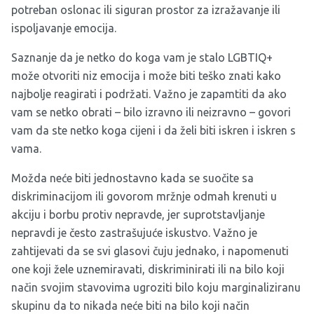
potreban oslonac ili siguran prostor za izražavanje ili
ispoljavanje emocija.
Saznanje da je netko do koga vam je stalo LGBTIQ+
može otvoriti niz emocija i može biti teško znati kako
najbolje reagirati i podržati. Važno je zapamtiti da ako
vam se netko obrati – bilo izravno ili neizravno – govori
vam da ste netko koga cijeni i da želi biti iskren i iskren s
vama.
Možda neće biti jednostavno kada se suočite sa
diskriminacijom ili govorom mržnje odmah krenuti u
akciju i borbu protiv nepravde, jer suprotstavljanje
nepravdi je često zastrašujuće iskustvo. Važno je
zahtijevati da se svi glasovi čuju jednako, i napomenuti
one koji žele uznemiravati, diskriminirati ili na bilo koji
način svojim stavovima ugroziti bilo koju marginaliziranu
skupinu da to nikada neće biti na bilo koji način