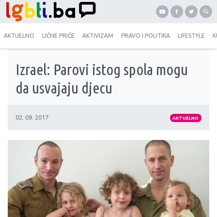
AKTUELNO
LIČNE PRIČE
AKTIVIZAM
PRAVO I POLITIKA
LIFESTYLE
K
Izrael: Parovi istog spola mogu
da usvajaju djecu
02. 09. 2017
AKTUELNO