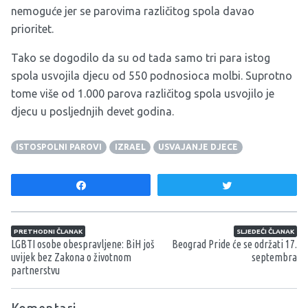
nemoguće jer se parovima različitog spola davao
prioritet.
Tako se dogodilo da su od tada samo tri para istog
spola usvojila djecu od 550 podnosioca molbi. Suprotno
tome više od 1.000 parova različitog spola usvojilo je
djecu u posljednjih devet godina.
ISTOSPOLNI PAROVI
IZRAEL
USVAJANJE DJECE
Share
Tweet
Navigacija članaka
PRETHODNI ČLANAK
SLJEDEĆI ČLANAK
LGBTI osobe obespravljene: BiH još
Beograd Pride će se održati 17.
uvijek bez Zakona o životnom
septembra
partnerstvu