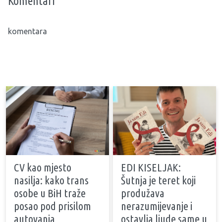
Komentari
komentara
CV kao mjesto
EDI KISELJAK:
nasilja: kako trans
Šutnja je teret koji
osobe u BiH traže
produžava
posao pod prisilom
nerazumijevanje i
autovanja
ostavlja ljude same u