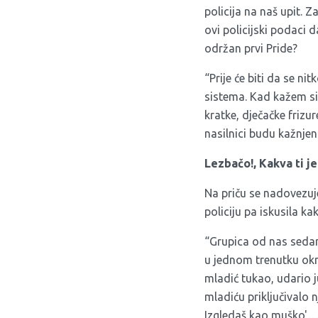
policija na naš upit. Z
ovi policijski podaci 
održan prvi Pride?
“Prije će biti da se ni
sistema. Kad kažem si
kratke, dječačke frizure
nasilnici budu kažnje
Lezbačo!, Kakva ti je
Na priču se nadovezuje
policiju pa iskusila kak
“Grupica od nas sedam-
u jednom trenutku okre
mladić tukao, udario j
mladiću priključivalo n
Izgledaš kao muško'… 