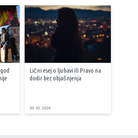
 god
Lični esej o ljubavi ili Pravo na
ije
dodir bez objašnjenja
30. 05. 2026