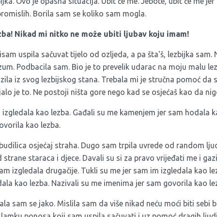
ijka. Ovo je opasna situacija. Ubit će me. Jebote, ubit će me jer
promislih. Borila sam se koliko sam mogla.
ba! Nikad mi nitko ne može ubiti ljubav koju imam!
isam uspila sačuvat tijelo od ozljeda, a pa šta'š, lezbijka sam. 
zum. Podbacila sam. Bio je to prevelik udarac na moju malu lez
lazila iz svog lezbijskog stana. Trebala mi je stručna pomoć d
jalo je to. Ne postoji ništa gore nego kad se osjećaš kao da nig
m izgledala kao lezba. Gađali su me kamenjem jer sam hodala ka
vorila kao lezba.
budilica osjećaj straha. Dugo sam trpila uvrede od random ljud
trane staraca i djece. Davali su si za pravo vrijeđati me i gaz
am izgledala drugačije. Tukli su me jer sam im izgledala kao l
la kao lezba. Nazivali su me imenima jer sam govorila kao le
la sam se jako. Mislila sam da više nikad neću moći biti sebi
slamku ponosa koji sam uspila sačuvati i uz pomoć dragih ljud