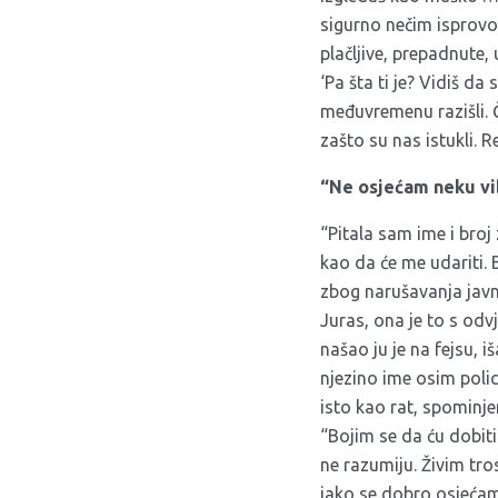
sigurno nečim isprovo
plačljive, prepadnute
‘Pa šta ti je? Vidiš da 
međuvremenu razišli. Č
zašto su nas istukli. 
“Ne osjećam neku vi
“Pitala sam ime i broj
kao da će me udariti. 
zbog narušavanja javn
Juras, ona je to s od
našao ju je na fejsu, i
njezino ime osim polic
isto kao rat, spominjem
“Bojim se da ću dobiti 
ne razumiju. Živim tr
iako se dobro osjećam,