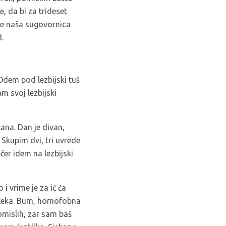
, da bi za trideset
 je naša sugovornica
.
 Odem pod lezbijski tuš
am svoj lezbijski
tana. Dan je divan,
i. Skupim dvi, tri uvrede
čer idem na lezbijski
o i vrime je za ić ća
as čeka. Bum, homofobna
omislih, zar sam baš