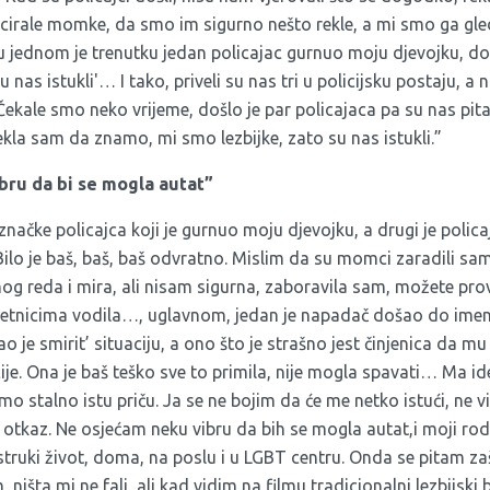
cirale momke, da smo im sigurno nešto rekle, a mi smo ga gleda
, u jednom je trenutku jedan policajac gurnuo moju djevojku, d
su nas istukli'… I tako, priveli su nas tri u policijsku postaju, a n
ekale smo neko vrijeme, došlo je par policajaca pa su nas pita
Rekla sam da znamo, mi smo lezbijke, zato su nas istukli.”
bru da bi se mogla autat”
 značke policajca koji je gurnuo moju djevojku, a drugi je pol
Bilo je baš, baš, baš odvratno. Mislim da su momci zaradili sa
og reda i mira, ali nisam sigurna, zaboravila sam, možete prov
vjetnicima vodila…, uglavnom, jedan je napadač došao do imen
šao je smirit’ situaciju, a ono što je strašno jest činjenica da m
ije. Ona je baš teško sve to primila, nije mogla spavati… Ma id
o stalno istu priču. Ja se ne bojim da će me netko istući, ne vi
otkaz. Ne osjećam neku vibru da bih se mogla autat,i moji rodite
ostruki život, doma, na poslu i u LGBT centru. Onda se pitam z
 ništa mi ne fali, ali kad vidim na filmu tradicionalni lezbijski