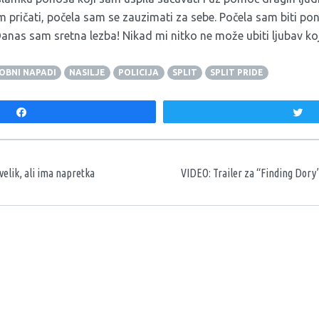
m pričati, počela sam se zauzimati za sebe. Počela sam biti po
Danas sam sretna lezba! Nikad mi nitko ne može ubiti ljubav k
BNI NAPADI
NASILJE
POLICIJA
SPLIT
SPLIT PRIDE
Share
T
aka
velik, ali ima napretka
VIDEO: Trailer za “Finding Dory