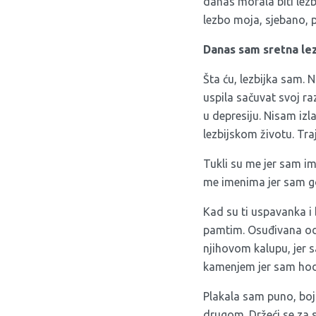
danas morala biti lezb
lezbo moja, sjebano, 
Danas sam sretna lez
Šta ću, lezbijka sam. N
uspila sačuvat svoj ra
u depresiju. Nisam iz
lezbijskom životu. Tra
Tukli su me jer sam i
me imenima jer sam go
Kad su ti uspavanka i 
pamtim. Osuđivana od s
njihovom kalupu, jer s
kamenjem jer sam hoda
Plakala sam puno, boja
drugom. Držeći se za 