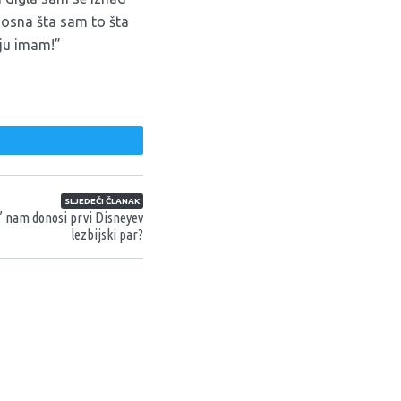
nosna šta sam to šta
oju imam!”
weet
SLJEDEĆI ČLANAK
” nam donosi prvi Disneyev
lezbijski par?