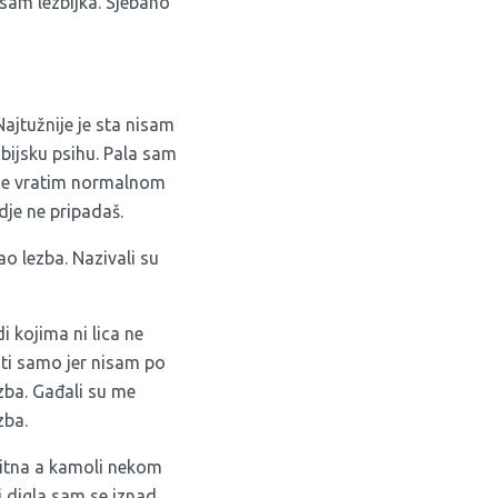
 sam lezbijka. Sjebano
Najtužnije je sta nisam
bijsku psihu. Pala sam
a se vratim normalnom
dje ne pripadaš.
o lezba. Nazivali su
i kojima ni lica ne
iti samo jer nisam po
ezba. Gađali su me
zba.
 bitna a kamoli nekom
i digla sam se iznad