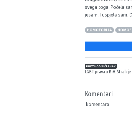
svega toga. Počela sa
jesam. I uspjela sam. 
HOMOFOBIJA
HOMOFO
Navigacija član
PRETHODNI ČLANAK
LGBT prava u BiH: Strah je 
Komentari
komentara