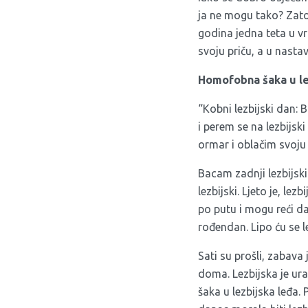
ja ne mogu tako? Zato
godina jedna teta u vr
svoju priču, a u nasta
Homofobna šaka u le
“Kobni lezbijski dan: 
i perem se na lezbijsk
ormar i oblačim svoju 
Bacam zadnji lezbijski
lezbijski. Ljeto je, lez
po putu i mogu reći da
rođendan. Lipo ću se le
Sati su prošli, zabava j
doma. Lezbijska je ura
šaka u lezbijska leđa.