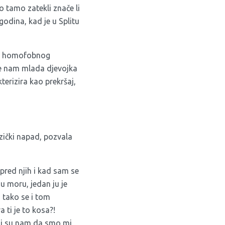
mo tamo zatekli znače li
godina, kad je u Splitu
a od homofobnog
že nam mlada djevojka
kterizira kao prekršaj,
izički napad, pozvala
pred njih i kad sam se
u moru, jedan ju je
 tako se i tom
a ti je to kosa?!
kli su nam da smo mi