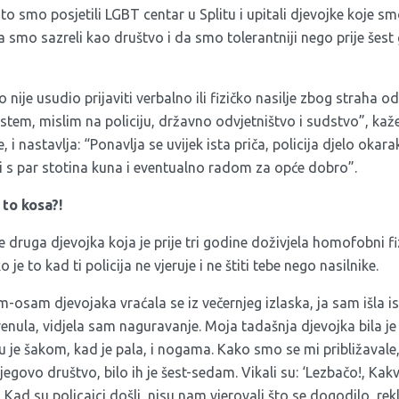
ato smo posjetili LGBT centar u Splitu i upitali djevojke koje s
da smo sazreli kao društvo i da smo tolerantniji nego prije šest 
tko nije usudio prijaviti verbalno ili fizičko nasilje zbog strah
stem, mislim na policiju, državno odvjetništvo i sudstvo”, ka
, i nastavlja: “Ponavlja se uvijek ista priča, policija djelo okara
ni s par stotina kuna i eventualno radom za opće dobro”.
 to kosa?!
 druga djevojka koja je prije tri godine doživjela homofobni f
o je to kad ti policija ne vjeruje i ne štiti tebe nego nasilnike.
osam djevojaka vraćala se iz večernjeg izlaska, ja sam išla is
nula, vidjela sam naguravanje. Moja tadašnja djevojka bila je 
u je šakom, kad je pala, i nogama. Kako smo se mi približavale,
jegovo društvo, bilo ih je šest-sedam. Vikali su: ‘Lezbačo!, Kakv
Kad su policajci došli, nisu nam vjerovali što se dogodilo, re