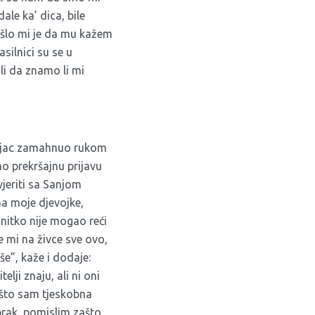
le ka’ dica, bile
ošlo mi je da mu kažem
asilnici su se u
li da znamo li mi
icajac zamahnuo rukom
mo prekršajnu prijavu
jeriti sa Sanjom
a moje djevojke,
u nitko nije mogao reći
e mi na živce sve ovo,
še”, kaže i dodaje:
lji znaju, ali ni oni
ašto sam tjeskobna
 brak, pomislim zašto