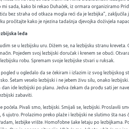
 mi sada, kako bi rekao Duhaček, iz ormara organiziramo Pride
tiću bez straha od otkaza mogla reći da je lezbijka”, zaključila
vku pročitajte kako je njezina tadašnja djevojka doživjela napad
zbijska leđa
Budim se u lezbijsku uru. Dižem se, na lezbijsku stranu kreveta.
i način. Pojedem svoj lezbijski doručak i krenem se obući. Otvar
lezbijsku robu. Spremam svoje lezbijske stvari u ruksak.
 pogled u ogledalo da se čekiram i izlazim iz svog lezbijskog s
bijsko. Šetam veselo lezbijski i ne jebem živu silu, onako lezbijsk
 dan ide lezbijski po planu. Jedva čekam da prođu sati jer nave
zbijski zabaviti.
e počela. Pivali smo, lezbijski. Smijali se, lezbijski. Proslavili sm
, 6 ujutro. Prolazimo preko plaže i lezbijski ne slutimo šta n
 Padam, lezbijke vrište. Homofobne šake letaju po lezbijkama. P