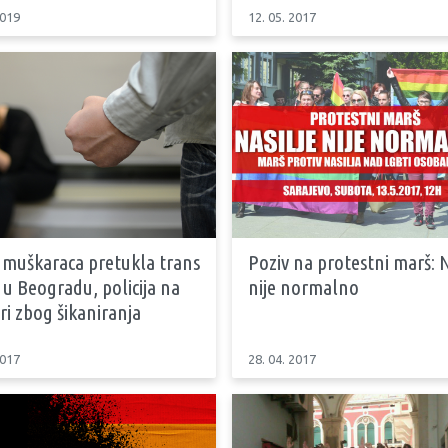
2019
12. 05. 2017
 muškaraca pretukla trans
Poziv na protestni marš: N
u Beogradu, policija na
nije normalno
ri zbog šikaniranja
2017
28. 04. 2017