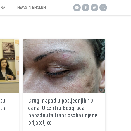
URA
NEWS IN ENGLISH
isu
Drugi napad u posljednjih 10
tni
dana: U centru Beograda
napadnuta trans osoba i njene
prijateljice