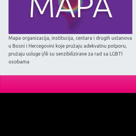
Mapa organizacija, institucija, centara i drugih ustanova
u Bosni i Hercegovini koje pružaju adekvatnu potporu,
pružaju usluge i/ili su senzibilizirane za rad sa LGBTI
osobama