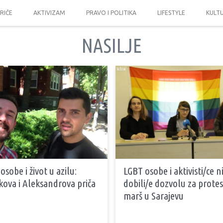
PRIČE
AKTIVIZAM
PRAVO I POLITIKA
LIFESTYLE
KULT
NASILJE
osobe i život u azilu:
LGBT osobe i aktivisti/ce n
ova i Aleksandrova priča
dobili/e dozvolu za protes
marš u Sarajevu