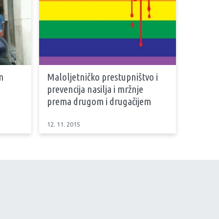
m
Maloljetničko prestupništvo i
prevencija nasilja i mržnje
prema drugom i drugačijem
12. 11. 2015