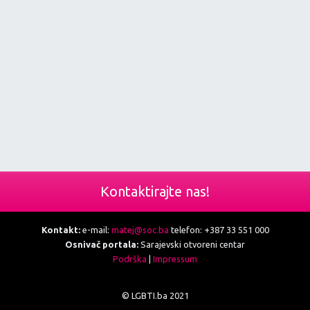
Kontaktirajte nas!
Kontakt:
e-mail:
matej@soc.ba
telefon: +387 33 551 000
Osnivač portala:
Sarajevski otvoreni centar
Podrška
|
Impressum
© LGBTI.ba 2021