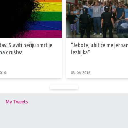
tav: Slaviti nečiju smrt je
“Jebote, ubit će me jer sa
na društva
lezbijka”
2016
03. 06. 2016
My Tweets