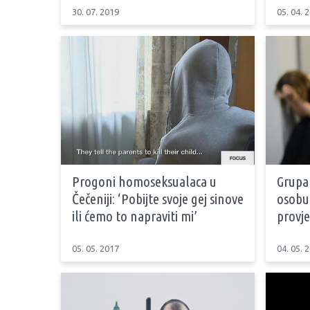
30. 07. 2019
05. 04. 
Progoni homoseksualaca u
Grupa
Čečeniji: ‘Pobijte svoje gej sinove
osobu 
ili ćemo to napraviti mi’
provje
05. 05. 2017
04. 05. 