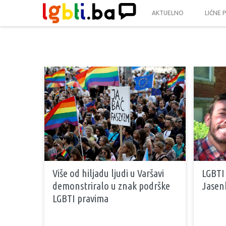
AKTUELNO
LIČNE 
Više od hiljadu ljudi u Varšavi
LGBTI 
demonstriralo u znak podrške
Jasenk
LGBTI pravima