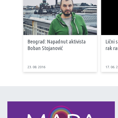
Beograd: Napadnut aktivista
Lični s
Boban Stojanović
rak ra
23. 08. 2016
17. 06. 