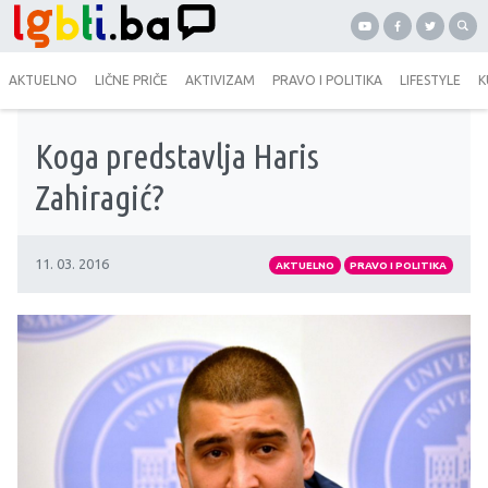
AKTUELNO
LIČNE PRIČE
AKTIVIZAM
PRAVO I POLITIKA
LIFESTYLE
K
Koga predstavlja Haris
Zahiragić?
11. 03. 2016
AKTUELNO
PRAVO I POLITIKA