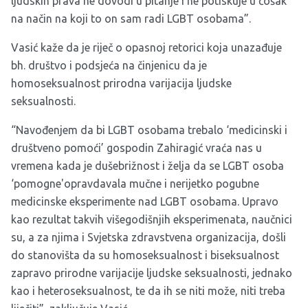
ljudskih prava ne dovodi u pitanje i ne potiskuje u ćošak
na način na koji to on sam radi LGBT osobama”.
Vasić kaže da je riječ o opasnoj retorici koja unazađuje
bh. društvo i podsjeća na činjenicu da je
homoseksualnost prirodna varijacija ljudske
seksualnosti.
“Navođenjem da bi LGBT osobama trebalo ‘medicinski i
društveno pomoći’ gospodin Zahiragić vraća nas u
vremena kada je dušebrižnost i želja da se LGBT osoba
‘pomogne'opravdavala mučne i nerijetko pogubne
medicinske eksperimente nad LGBT osobama. Upravo
kao rezultat takvih višegodišnjih eksperimenata, naučnici
su, a za njima i Svjetska zdravstvena organizacija, došli
do stanovišta da su homoseksualnost i biseksualnost
zapravo prirodne varijacije ljudske seksualnosti, jednako
kao i heteroseksualnost, te da ih se niti može, niti treba