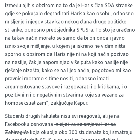
između njih s obzirom na to da je Haris član SDA stranke
gdje se pokušalo degradirati Harisa kao osobu, odnosno
mišljenje i njegov stav kao nekog člana druge političke
stranke, odnosno predsjednika SPUS-a. To što je urađeno
na takav način moralo se samo da bi on onda i javno
iznio svoje mišljenje, u kojem ja iskreno ne vidim ništa
sporno s obzirom da Haris nije ni na koji način pozivao
na nasilje, čak je napominjao više puta kako nasilje nije
rješenje nizašta, kako se na lijep način, pogotovo mi kao
pravnici moramo s time nositi, odnosno imati
argumentovane stavove i razgovarati i o kritikama, i o
pozitivnim i o negativnim stvarima koje su vezane za
homoseksualizam”, zaključuje Kapur.
Studenti drugih fakuleta nisu svi reagovali, ali je na
Facebooku osnovana
Inicijativa za smjenu Harisa
Zahiragića
koja okuplja oko 300 studenata koji smatraju