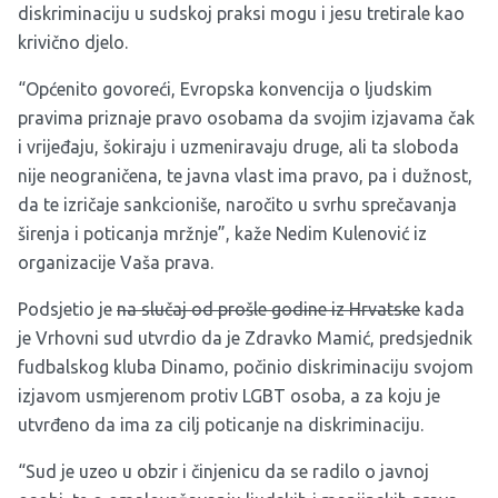
diskriminaciju u sudskoj praksi mogu i jesu tretirale kao
krivično djelo.
“Općenito govoreći, Evropska konvencija o ljudskim
pravima priznaje pravo osobama da svojim izjavama čak
i vrijeđaju, šokiraju i uzmeniravaju druge, ali ta sloboda
nije neograničena, te javna vlast ima pravo, pa i dužnost,
da te izričaje sankcioniše, naročito u svrhu sprečavanja
širenja i poticanja mržnje”, kaže Nedim Kulenović iz
organizacije
Vaša prava
.
Podsjetio je
na slučaj od prošle godine iz Hrvatske
kada
je Vrhovni sud utvrdio da je Zdravko Mamić, predsjednik
fudbalskog kluba Dinamo, počinio diskriminaciju svojom
izjavom usmjerenom protiv LGBT osoba, a za koju je
utvrđeno da ima za cilj poticanje na diskriminaciju.
“Sud je uzeo u obzir i činjenicu da se radilo o javnoj