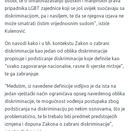
osobi, te o omalovažavanju ljudskih i manjinskih prava
pripadnika LGBT zajednice koji se još uvijek suočavaju sa
diskriminacijom, pa i nasiljem, te da se njegova izjava ne
može smatrati čistim vrijednosnim sudom”, ističe
Kulenović.
On navodi kako i u bh. kontekstu
Zakon o zabrani
diskriminacije
kao jedan od oblika diskriminacije
propisuje i podsticanje diskriminacije koje definiše kao
“svako zagovaranje nacionalne, rasne ili vjerske mržnje”,
te ga zabranjuje.
“Međutim, iz navedene definicije vidljivo je da ista na
jedan vještački način ograničava opseg navedenog oblika
diskriminacije, te mogućnost vođenja postupaka zbog
podsticanja na diskriminaciju po nekim osnovama, što je
problematično, te bi trebalo biti predmet predstojećih
izmjena i dopuna Zakona o zabrani diskriminacije”,