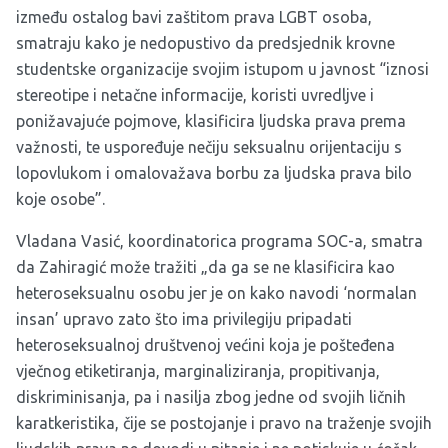
između ostalog bavi zaštitom prava LGBT osoba,
smatraju kako je nedopustivo da predsjednik krovne
studentske organizacije svojim istupom u javnost “iznosi
stereotipe i netačne informacije, koristi uvredljve i
ponižavajuće pojmove, klasificira ljudska prava prema
važnosti, te uspoređuje nečiju seksualnu orijentaciju s
lopovlukom i omalovažava borbu za ljudska prava bilo
koje osobe”.
Vladana Vasić, koordinatorica programa SOC-a, smatra
da Zahiragić može tražiti „da ga se ne klasificira kao
heteroseksualnu osobu jer je on kako navodi ‘normalan
insan’ upravo zato što ima privilegiju pripadati
heteroseksualnoj društvenoj većini koja je pošteđena
vječnog etiketiranja, marginaliziranja, propitivanja,
diskriminisanja, pa i nasilja zbog jedne od svojih ličnih
karatkeristika, čije se postojanje i pravo na traženje svojih