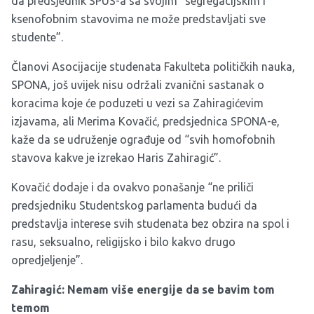
da predsjednik SPUS-a sa svojim “segregacijskim i
ksenofobnim stavovima ne može predstavljati sve
studente”.
Članovi Asocijacije studenata Fakulteta političkih nauka,
SPONA, još uvijek nisu održali zvanični sastanak o
koracima koje će poduzeti u vezi sa Zahiragićevim
izjavama, ali Merima Kovačić, predsjednica SPONA-e,
kaže da se udruženje ograđuje od “svih homofobnih
stavova kakve je izrekao Haris Zahiragić”.
Kovačić dodaje i da ovakvo ponašanje “ne priliči
predsjedniku Studentskog parlamenta budući da
predstavlja interese svih studenata bez obzira na spol i
rasu, seksualno, religijsko i bilo kakvo drugo
opredjeljenje”.
Zahiragić: Nemam više energije da se bavim tom
temom