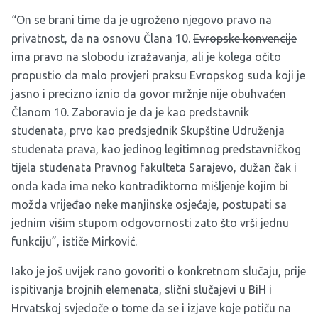
“On se brani time da je ugroženo njegovo pravo na
privatnost, da na osnovu Člana 10.
Evropske konvencije
ima pravo na slobodu izražavanja, ali je kolega očito
propustio da malo provjeri praksu Evropskog suda koji je
jasno i precizno iznio da govor mržnje nije obuhvaćen
Članom 10. Zaboravio je da je kao predstavnik
studenata, prvo kao predsjednik Skupštine Udruženja
studenata prava, kao jedinog legitimnog predstavničkog
tijela studenata Pravnog fakulteta Sarajevo, dužan čak i
onda kada ima neko kontradiktorno mišljenje kojim bi
možda vrijeđao neke manjinske osjećaje, postupati sa
jednim višim stupom odgovornosti zato što vrši jednu
funkciju”, ističe Mirković.
Iako je još uvijek rano govoriti o konkretnom slučaju, prije
ispitivanja brojnih elemenata, slični slučajevi u BiH i
Hrvatskoj svjedoče o tome da se i izjave koje potiču na