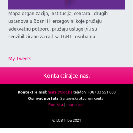
Mapa organizacija, institucija, centara i drugih
ustanova u Bosni i Hercegovini koje pružaju
adekvatnu potporu, pružaju usluge i/ili su
senzibilizirane za rad sa LGBTI osobama
My Tweets
Kontaktirajte nas!
Kontakt:
e-mail:
matej@soc.ba
telefon: +387 33 551 000
Osnivač portala:
Sarajevski otvoreni centar
Podrška
|
Impressum
© LGBTI.ba 2021