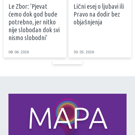
Le Zbor: ‘Pjevat
Lični esej o ljubavi ili
ćemo dok god bude
Pravo na dodir bez
potrebno, jer nitko
objašnjenja
nije slobodan dok svi
nismo slobodni’
08. 06. 2026
30. 05. 2026