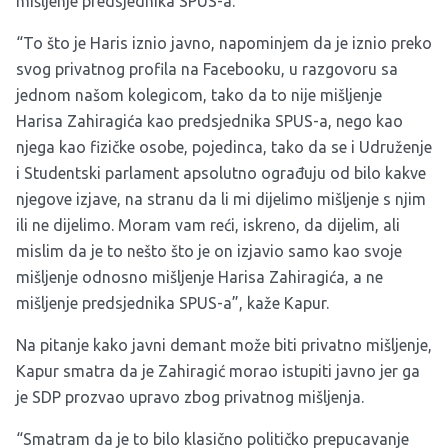
mišljenje predsjednika SPUS-a.
“To što je Haris iznio javno, napominjem da je iznio preko
svog privatnog profila na Facebooku, u razgovoru sa
jednom našom kolegicom, tako da to nije mišljenje
Harisa Zahiragića kao predsjednika SPUS-a, nego kao
njega kao fizičke osobe, pojedinca, tako da se i Udruženje
i Studentski parlament apsolutno ograđuju od bilo kakve
njegove izjave, na stranu da li mi dijelimo mišljenje s njim
ili ne dijelimo. Moram vam reći, iskreno, da dijelim, ali
mislim da je to nešto što je on izjavio samo kao svoje
mišljenje odnosno mišljenje Harisa Zahiragića, a ne
mišljenje predsjednika SPUS-a”, kaže Kapur.
Na pitanje kako javni demant može biti privatno mišljenje,
Kapur smatra da je Zahiragić morao istupiti javno jer ga
je SDP prozvao upravo zbog privatnog mišljenja.
“Smatram da je to bilo klasično političko prepucavanje