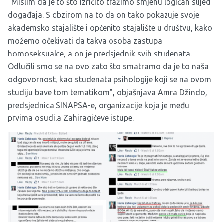
“Mislim da je to što izričito tražimo smjenu logičan slijed
događaja. S obzirom na to da on tako pokazuje svoje
akademsko stajalište i općenito stajalište u društvu, kako
možemo očekivati da takva osoba zastupa
homoseksualce, a on je predsjednik svih studenata.
Odlučili smo se na ovo zato što smatramo da je to naša
odgovornost, kao studenata psihologije koji se na ovom
studiju bave tom tematikom”, objašnjava Amra Džindo,
predsjednica SINAPSA-e, organizacije koja je među
prvima osudila Zahiragićeve istupe.