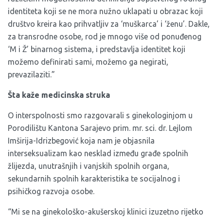
identiteta koji se ne mora nužno uklapati u obrazac koji
društvo kreira kao prihvatljiv za ‘muškarca’ i ‘ženu’. Dakle,
za transrodne osobe, rod je mnogo više od ponuđenog
‘M i Ž’ binarnog sistema, i predstavlja identitet koji
možemo definirati sami, možemo ga negirati,
prevazilaziti.”
Šta kaže medicinska struka
O interspolnosti smo razgovarali s ginekologinjom u
Porodilištu Kantona Sarajevo prim. mr. sci. dr. Lejlom
Imširija-Idrizbegović koja nam je objasnila
interseksualizam kao nesklad između građe spolnih
žlijezda, unutrašnjih i vanjskih spolnih organa,
sekundarnih spolnih karakteristika te socijalnog i
psihičkog razvoja osobe.
“Mi se na ginekološko-akušerskoj klinici izuzetno rijetko