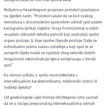
Pedijatrica Hasanbegović propisani protokol pojašnjava
na sljedeći način: “Protokol nalaže da se kod svakog
neonatusa s dvosmislenim spolovilom odredi spol putem
kariograma (prikaz izgleda i broja hromozoma) a zatim
se putem slikovitih tehnika potvrdi koji unutrašnji spolni
organi postoje, tj. koje spolne žlijezde postoje. Dalje se
individualno prema nalazu određuje u koji spol će se
usmjeriti dijete mada se najčešće zbog tehnički dobrih
mogućnosti rekonstrukcije djeca usmjeravaju u ženski
spol.”
Ko donosi odluku o spolu novorođenčeta s
interseksualnim karakteristikama, medicinski radnici ili
roditelji djeteta?
Od ginekologinje Lejle Imširija-Idrizbegović smo saznali
da se u slučaju prepoznatog interseksualizma odmah