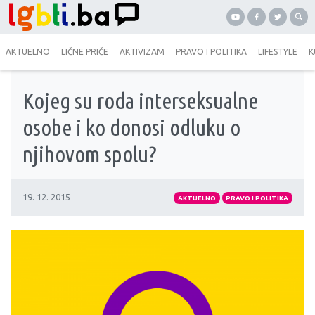
AKTUELNO
LIČNE PRIČE
AKTIVIZAM
PRAVO I POLITIKA
LIFESTYLE
K
Kojeg su roda interseksualne
osobe i ko donosi odluku o
njihovom spolu?
19. 12. 2015
AKTUELNO
PRAVO I POLITIKA