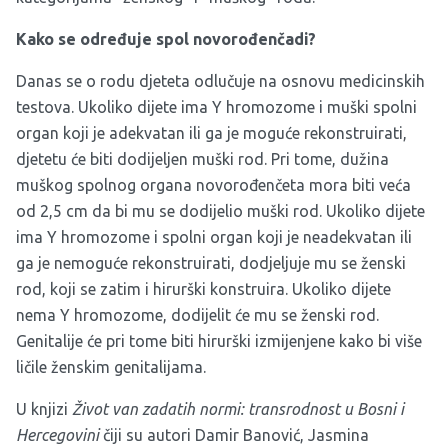
Kako se određuje spol novorođenčadi?
Danas se o rodu djeteta odlučuje na osnovu medicinskih
testova. Ukoliko dijete ima Y hromozome i muški spolni
organ koji je adekvatan ili ga je moguće rekonstruirati,
djetetu će biti dodijeljen muški rod. Pri tome, dužina
muškog spolnog organa novorođenčeta mora biti veća
od 2,5 cm da bi mu se dodijelio muški rod. Ukoliko dijete
ima Y hromozome i spolni organ koji je neadekvatan ili
ga je nemoguće rekonstruirati, dodjeljuje mu se ženski
rod, koji se zatim i hirurški konstruira. Ukoliko dijete
nema Y hromozome, dodijelit će mu se ženski rod.
Genitalije će pri tome biti hirurški izmijenjene kako bi više
ličile ženskim genitalijama.
U knjizi
Život van zadatih normi: transrodnost u Bosni i
Hercegovini
čiji su autori Damir Banović, Jasmina