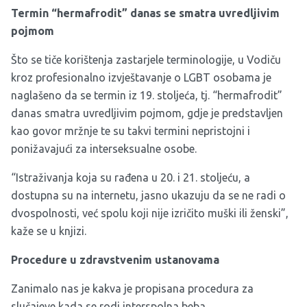
Termin “hermafrodit” danas se smatra uvredljivim
pojmom
Što se tiče korištenja zastarjele terminologije, u Vodiču
kroz profesionalno izvještavanje o LGBT osobama je
naglašeno da se termin iz 19. stoljeća, tj. “hermafrodit”
danas smatra uvredljivim pojmom, gdje je predstavljen
kao govor mržnje te su takvi termini nepristojni i
ponižavajući za interseksualne osobe.
“Istraživanja koja su rađena u 20. i 21. stoljeću, a
dostupna su na internetu, jasno ukazuju da se ne radi o
dvospolnosti, već spolu koji nije izričito muški ili ženski”,
kaže se u knjizi.
Procedure u zdravstvenim ustanovama
Zanimalo nas je kakva je propisana procedura za
slučajeve kada se rodi interspolna beba.