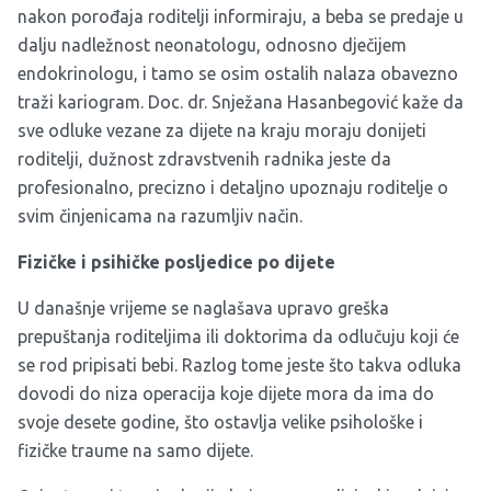
nakon porođaja roditelji informiraju, a beba se predaje u
dalju nadležnost neonatologu, odnosno dječijem
endokrinologu, i tamo se osim ostalih nalaza obavezno
traži kariogram. Doc. dr. Snježana Hasanbegović kaže da
sve odluke vezane za dijete na kraju moraju donijeti
roditelji, dužnost zdravstvenih radnika jeste da
profesionalno, precizno i detaljno upoznaju roditelje o
svim činjenicama na razumljiv način.
Fizičke i psihičke posljedice po dijete
U današnje vrijeme se naglašava upravo greška
prepuštanja roditeljima ili doktorima da odlučuju koji će
se rod pripisati bebi. Razlog tome jeste što takva odluka
dovodi do niza operacija koje dijete mora da ima do
svoje desete godine, što ostavlja velike psihološke i
fizičke traume na samo dijete.