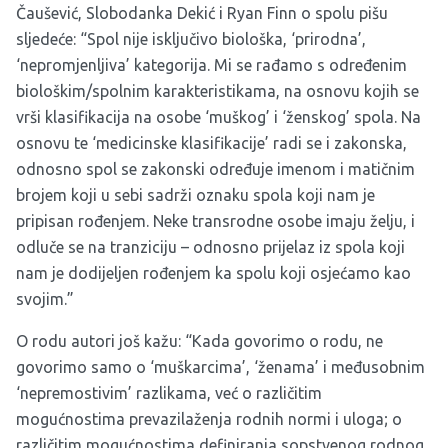
Čaušević, Slobodanka Dekić i Ryan Finn o spolu pišu
sljedeće: “Spol nije isključivo biološka, ‘prirodna’,
‘nepromjenljiva’ kategorija. Mi se rađamo s određenim
biološkim/spolnim karakteristikama, na osnovu kojih se
vrši klasifikacija na osobe ‘muškog’ i ‘ženskog’ spola. Na
osnovu te ‘medicinske klasifikacije’ radi se i zakonska,
odnosno spol se zakonski određuje imenom i matičnim
brojem koji u sebi sadrži oznaku spola koji nam je
pripisan rođenjem. Neke transrodne osobe imaju želju, i
odluče se na tranziciju – odnosno prijelaz iz spola koji
nam je dodijeljen rođenjem ka spolu koji osjećamo kao
svojim.”
O rodu autori još kažu: “Kada govorimo o rodu, ne
govorimo samo o ‘muškarcima’, ‘ženama’ i međusobnim
‘nepremostivim’ razlikama, već o različitim
mogućnostima prevazilaženja rodnih normi i uloga; o
različitim mogućnostima definiranja sopstvenog rodnog