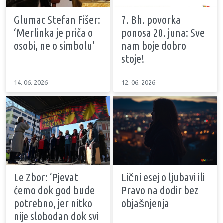
Glumac Stefan Fišer:
7. Bh. povorka
‘Merlinka je priča o
ponosa 20. juna: Sve
osobi, ne o simbolu’
nam boje dobro
stoje!
14. 06. 2026
12. 06. 2026
Le Zbor: ‘Pjevat
Lični esej o ljubavi ili
ćemo dok god bude
Pravo na dodir bez
potrebno, jer nitko
objašnjenja
nije slobodan dok svi