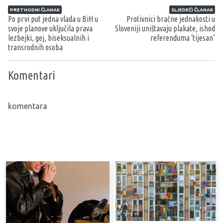
Navigacija članaka
PRETHODNI ČLANAK
SLJEDEĆI ČLANAK
Po prvi put jedna vlada u BiH u
Protivnici bračne jednakosti u
svoje planove uključila prava
Sloveniji uništavaju plakate, ishod
lezbejki, gej, biseksualnih i
referenduma ‘tijesan’
transrodnih osoba
Komentari
komentara