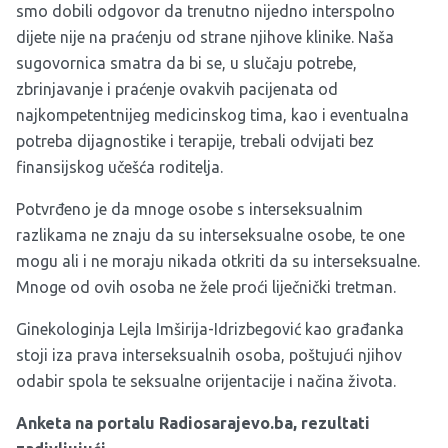
smo dobili odgovor da trenutno nijedno interspolno
dijete nije na praćenju od strane njihove klinike. Naša
sugovornica smatra da bi se, u slučaju potrebe,
zbrinjavanje i praćenje ovakvih pacijenata od
najkompetentnijeg medicinskog tima, kao i eventualna
potreba dijagnostike i terapije, trebali odvijati bez
finansijskog učešća roditelja.
Potvrđeno je da mnoge osobe s interseksualnim
razlikama ne znaju da su interseksualne osobe, te one
mogu ali i ne moraju nikada otkriti da su interseksualne.
Mnoge od ovih osoba ne žele proći liječnički tretman.
Ginekologinja Lejla Imširija-Idrizbegović kao građanka
stoji iza prava interseksualnih osoba, poštujući njihov
odabir spola te seksualne orijentacije i načina života.
Anketa na portalu Radiosarajevo.ba, rezultati