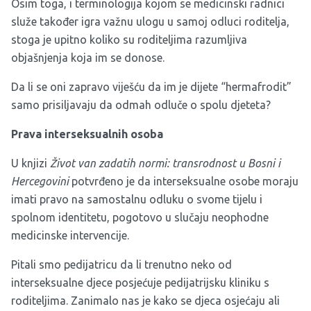
Osim toga, i terminologija kojom se medicinski radnici
služe također igra važnu ulogu u samoj odluci roditelja,
stoga je upitno koliko su roditeljima razumljiva
objašnjenja koja im se donose.
Da li se oni zapravo viješću da im je dijete “hermafrodit”
samo prisiljavaju da odmah odluče o spolu djeteta?
Prava interseksualnih osoba
U knjizi
Život van zadatih normi: transrodnost u Bosni i
Hercegovini
potvrđeno je da interseksualne osobe moraju
imati pravo na samostalnu odluku o svome tijelu i
spolnom identitetu, pogotovo u slučaju neophodne
medicinske intervencije.
Pitali smo pedijatricu da li trenutno neko od
interseksualne djece posjećuje pedijatrijsku kliniku s
roditeljima. Zanimalo nas je kako se djeca osjećaju ali