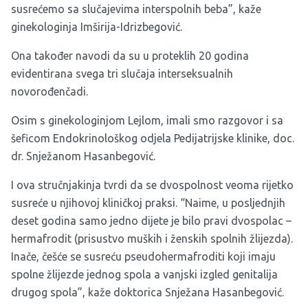
susrećemo sa slučajevima interspolnih beba”, kaže
ginekologinja Imširija-Idrizbegović.
Ona također navodi da su u proteklih 20 godina
evidentirana svega tri slučaja interseksualnih
novorođenčadi.
Osim s ginekologinjom Lejlom, imali smo razgovor i sa
šeficom Endokrinološkog odjela Pedijatrijske klinike, doc.
dr. Snježanom Hasanbegović.
I ova stručnjakinja tvrdi da se dvospolnost veoma rijetko
susreće u njihovoj kliničkoj praksi. “Naime, u posljednjih
deset godina samo jedno dijete je bilo pravi dvospolac –
hermafrodit (prisustvo muških i ženskih spolnih žlijezda).
Inače, češće se susreću pseudohermafroditi koji imaju
spolne žlijezde jednog spola a vanjski izgled genitalija
drugog spola”, kaže doktorica Snježana Hasanbegović.