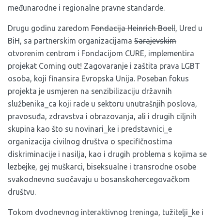
međunarodne i regionalne pravne standarde.
Drugu godinu zaredom
Fondacija Heinrich Boell
, Ured u
BiH, sa partnerskim organizacijama
Sarajevskim
otvorenim centrom
i
Fondacijom CURE
, implementira
projekat
Coming out! Zagovaranje i zaštita prava LGBT
osoba
, koji finansira Evropska Unija. Poseban fokus
projekta je usmjeren na senzibilizaciju državnih
službenika_ca koji rade u sektoru unutrašnjih poslova,
pravosuđa, zdravstva i obrazovanja, ali i drugih ciljnih
skupina kao što su novinari_ke i predstavnici_e
organizacija civilnog društva o specifičnostima
diskriminacije i nasilja, kao i drugih problema s kojima se
lezbejke, gej muškarci, biseksualne i transrodne osobe
svakodnevno suočavaju u bosanskohercegovačkom
društvu.
Tokom dvodnevnog interaktivnog treninga, tužitelji_ke i