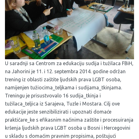
U saradnji sa
Centrom za edukaciju sudija i tužilaca FBiH
,
na Jahorini je 11. i 12. septembra 2014. godine održan
trening iz oblasti zaštite ljudskih prava LGBT osoba,
namijenjen tužiocima_teljkama i sudijama_tkinjama.
Treningu je prisustvovalo 16 sudija_tkinja i
tužilaca_teljica iz Sarajeva, Tuzle i Mostara. Cilj ove
edukacije jeste senzibilizirati i upoznati domaće
praktičare_ke s efikasnim načinima zaštite i procesuiranja
kršenja ljudskih prava LGBT osoba u Bosni i Hercegovini
u skladu s domaćim pravnim propisima, poštujući