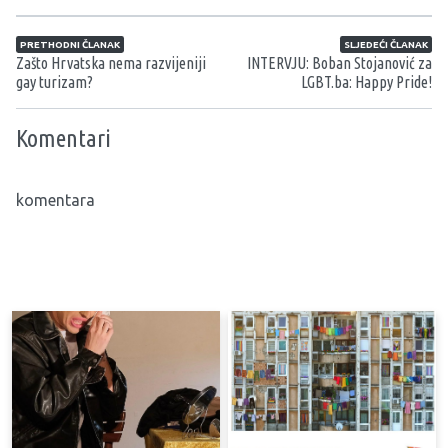
Navigacija članaka
PRETHODNI ČLANAK
SLJEDEĆI ČLANAK
Zašto Hrvatska nema razvijeniji
INTERVJU: Boban Stojanović za
gay turizam?
LGBT.ba: Happy Pride!
Komentari
komentara