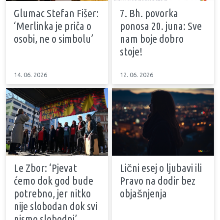
Glumac Stefan Fišer:
7. Bh. povorka
‘Merlinka je priča o
ponosa 20. juna: Sve
osobi, ne o simbolu’
nam boje dobro
stoje!
14. 06. 2026
12. 06. 2026
Le Zbor: ‘Pjevat
Lični esej o ljubavi ili
ćemo dok god bude
Pravo na dodir bez
potrebno, jer nitko
objašnjenja
nije slobodan dok svi
nismo slobodni’