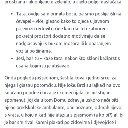
prostranu i uklopljenu u zelenilo, u cijelo polje maslačaka.
Tata, ovdje sam primila bocu, pa smo poslije išli na
ćevape! – viče, glasno kako to djeca u javnom
prijevozu redovito čine kao da ih ti zatvoreni
pokretni prostori dodatno motiviraju da se
nadglasavaju s bukom motora ili kloparanjem
vozila po šinama.
Jesi, baš tu – kaže tata, nakon što skloni kažiprst s
usana kojim ju je utišavao.
Onda pogleda još jednom, šest lajkova i jedno srce, za
njega i glasnu potomčicu. Nije loše. Brzi su lajkači na ovo
sunčano popdne i brza je i komercijala i ni ne stigne
spomenuti joj da u tom Domu zdravlja uskoro neće biti
njene predškolske ambulante, one poznate, odmah lijevo
s vrata, u koju nikad nije ulazila s pjesmom (a ko bi?) ali bi
je bar smirivali šareni plakati po zidovima i djevojčice i