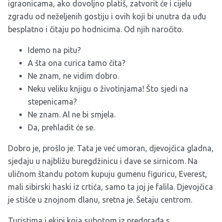
igraonicama, ako dovoljno platiš, zatvorit će i cijelu
zgradu od neželjenih gostiju i ovih koji bi unutra da uđu
besplatno i čitaju po hodnicima. Od njih naročito.
Idemo na pitu?
A šta ona curica tamo čita?
Ne znam, ne vidim dobro.
Neku veliku knjigu o životinjama! Što sjedi na
stepenicama?
Ne znam. Al ne bi smjela.
Da, prehladit će se.
Dobro je, prošlo je. Tata je već umoran, djevojčica gladna,
sjedaju u najbližu buregdžinicu i dave se sirnicom. Na
uličnom štandu potom kupuju gumenu figuricu, Everest,
mali sibirski haski iz crtića, samo ta joj je falila. Djevojčica
je stišće u znojnom dlanu, sretna je. Šetaju centrom.
Turistima i ekipi koja subotom iz predgrađa s