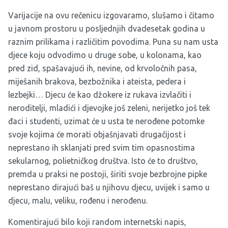
Varijacije na ovu rečenicu izgovaramo, slušamo i čitamo
u javnom prostoru u posljednjih dvadesetak godina u
raznim prilikama i različitim povodima. Puna su nam usta
djece koju odvodimo u druge sobe, u kolonama, kao
pred zid, spašavajući ih, nevine, od krvoločnih pasa,
miješanih brakova, bezbožnika i ateista, pedera i
lezbejki… Djecu će kao džokere iz rukava izvlačiti i
neroditelji, mladići i djevojke još zeleni, nerijetko još tek
đaci i studenti, uzimat će u usta te nerođene potomke
svoje kojima će morati objašnjavati drugačijost i
neprestano ih sklanjati pred svim tim opasnostima
sekularnog, polietničkog društva. Isto će to društvo,
premda u praksi ne postoji, širiti svoje bezbrojne pipke
neprestano dirajući baš u njihovu djecu, uvijek i samo u
djecu, malu, veliku, rođenu i nerođenu.
Komentirajući bilo koji random internetski napis,