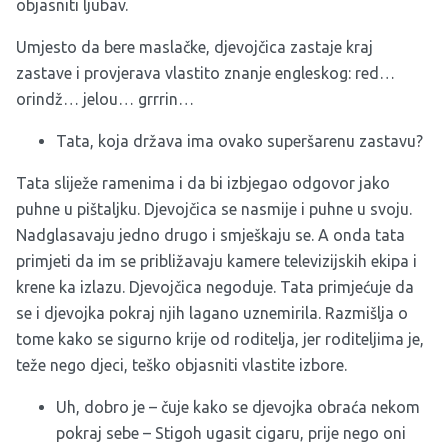
objasniti ljubav.
Umjesto da bere maslačke, djevojčica zastaje kraj
zastave i provjerava vlastito znanje engleskog: red…
orindž… jelou… grrrin…
Tata, koja država ima ovako superšarenu zastavu?
Tata sliježe ramenima i da bi izbjegao odgovor jako
puhne u pištaljku. Djevojčica se nasmije i puhne u svoju.
Nadglasavaju jedno drugo i smješkaju se. A onda tata
primjeti da im se približavaju kamere televizijskih ekipa i
krene ka izlazu. Djevojčica negoduje. Tata primjećuje da
se i djevojka pokraj njih lagano uznemirila. Razmišlja o
tome kako se sigurno krije od roditelja, jer roditeljima je,
teže nego djeci, teško objasniti vlastite izbore.
Uh, dobro je – čuje kako se djevojka obraća nekom
pokraj sebe – Stigoh ugasit cigaru, prije nego oni