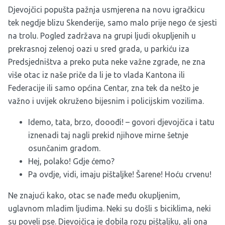
Djevojčici popušta pažnja usmjerena na novu igračkicu
tek negdje blizu Skenderije, samo malo prije nego će sjesti
na trolu. Pogled zadržava na grupi ljudi okupljenih u
prekrasnoj zelenoj oazi u sred grada, u parkiću iza
Predsjedništva a preko puta neke važne zgrade, ne zna
više otac iz naše priče da li je to vlada Kantona ili
Federacije ili samo općina Centar, zna tek da nešto je
važno i uvijek okruženo bijesnim i policijskim vozilima.
Idemo, tata, brzo, dooođi! – govori djevojčica i tatu
iznenadi taj nagli prekid njihove mirne šetnje
osunčanim gradom.
Hej, polako! Gdje ćemo?
Pa ovdje, vidi, imaju pištaljke! Šarene! Hoću crvenu!
Ne znajući kako, otac se nađe među okupljenim,
uglavnom mladim ljudima. Neki su došli s biciklima, neki
su poveli pse. Djevojčica je dobila rozu pištaljku, ali ona