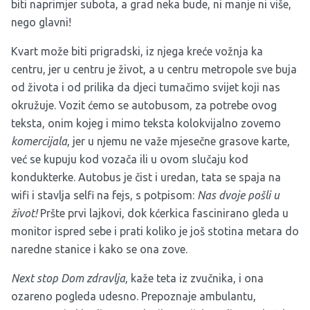
biti naprimjer subota, a grad neka bude, ni manje ni više,
nego glavni!
Kvart može biti prigradski, iz njega kreće vožnja ka
centru, jer u centru je život, a u centru metropole sve buja
od života i od prilika da djeci tumačimo svijet koji nas
okružuje. Vozit ćemo se autobusom, za potrebe ovog
teksta, onim kojeg i mimo teksta kolokvijalno zovemo
komercijala
, jer u njemu ne važe mjesečne grasove karte,
već se kupuju kod vozača ili u ovom slučaju kod
kondukterke. Autobus je čist i uredan, tata se spaja na
wifi i stavlja selfi na fejs, s potpisom:
Nas dvoje pošli u
život!
Pršte prvi lajkovi, dok kćerkica fascinirano gleda u
monitor ispred sebe i prati koliko je još stotina metara do
naredne stanice i kako se ona zove.
Next stop Dom zdravlja
, kaže teta iz zvučnika, i ona
ozareno pogleda udesno. Prepoznaje ambulantu,