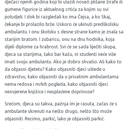
dječaci njenih godina koji bi ulazili noseći plišane žirafe ili
gumene figurice iz aktuelnog crtića za kojim su svi
poludjeli. I dok bi razgledali ko ima Čejsa, a ko Skaj,
čekanje bi prolazilo brže. Uskoro će ukinuti predškolsku
ambulantu. I onu školsku s desne strane kamo je znala sa
starijim bratom. I zubaricu, onu na dnu hodnika, koja
dijeli diplome za hrabrost. Svi će se sada liječiti skupa,
djeca sa starijima, tako bar kažu, ni studenti neće više
imati svoju ambulantu. Ako je dobro shvatio. Ali kako to
da objasni djetetu? Kako objasniti djeci uštede u
zdravstvu, kako objasniti da u privatnim ambulantama
nema redova i mrkih pogleda, kako objasniti djeci
neovjerene knjižice i neuplaćene doprinose?
Srećom, djeca su takva, pažnja im je rasuta, začas će s
ambulante skrenuti na nešto drugo, nešto što može
objasniti. Recimo, parkić, lako je objasniti parkić.