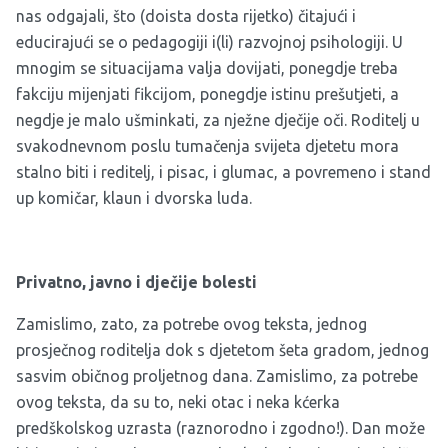
nas odgajali, što (doista dosta rijetko) čitajući i
educirajući se o pedagogiji i(li) razvojnoj psihologiji. U
mnogim se situacijama valja dovijati, ponegdje treba
fakciju mijenjati fikcijom, ponegdje istinu prešutjeti, a
negdje je malo ušminkati, za nježne dječije oči. Roditelj u
svakodnevnom poslu tumačenja svijeta djetetu mora
stalno biti i reditelj, i pisac, i glumac, a povremeno i stand
up komičar, klaun i dvorska luda.
Privatno, javno i dječije bolesti
Zamislimo, zato, za potrebe ovog teksta, jednog
prosječnog roditelja dok s djetetom šeta gradom, jednog
sasvim običnog proljetnog dana. Zamislimo, za potrebe
ovog teksta, da su to, neki otac i neka kćerka
predškolskog uzrasta (raznorodno i zgodno!). Dan može