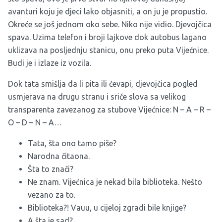
avanturi koju je djeci lako objasniti, a on ju je propustio.
Okreće se još jednom oko sebe. Niko nije vidio. Djevojčica
spava. Uzima telefon i broji lajkove dok autobus lagano
uklizava na posljednju stanicu, onu preko puta Vijećnice.
Budi je i izlaze iz vozila.
Dok tata smišlja da li pita ili ćevapi, djevojčica pogled
usmjerava na drugu stranu i sriče slova sa velikog
transparenta zavezanog za stubove Vijećnice: N – A – R –
O – D – N – A…
Tata, šta ono tamo piše?
Narodna čitaona.
Šta to znači?
Ne znam. Vijećnica je nekad bila biblioteka. Nešto
vezano za to.
Biblioteka?! Vauu, u cijeloj zgradi bile knjige?
A šta je sad?