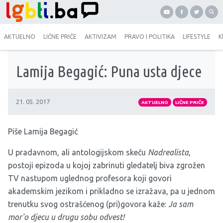
AKTUELNO
LIČNE PRIČE
AKTIVIZAM
PRAVO I POLITIKA
LIFESTYLE
K
Lamija Begagić: Puna usta djece
21. 05. 2017
AKTUELNO
LIČNE PRIČE
Piše Lamija Begagić
U pradavnom, ali antologijskom skeču
Nadrealista
,
postoji epizoda u kojoj zabrinuti gledatelj biva zgrožen
TV nastupom uglednog profesora koji govori
akademskim jezikom i prikladno se izražava, pa u jednom
trenutku svog ostrašćenog (pri)govora kaže:
Ja sam
mor'o djecu u drugu sobu odvest!