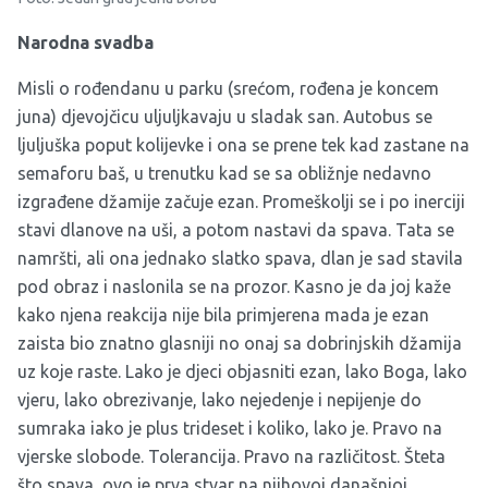
Narodna svadba
Misli o rođendanu u parku (srećom, rođena je koncem
juna) djevojčicu uljuljkavaju u sladak san. Autobus se
ljuljuška poput kolijevke i ona se prene tek kad zastane na
semaforu baš, u trenutku kad se sa obližnje nedavno
izgrađene džamije začuje ezan. Promeškolji se i po inerciji
stavi dlanove na uši, a potom nastavi da spava. Tata se
namršti, ali ona jednako slatko spava, dlan je sad stavila
pod obraz i naslonila se na prozor. Kasno je da joj kaže
kako njena reakcija nije bila primjerena mada je ezan
zaista bio znatno glasniji no onaj sa dobrinjskih džamija
uz koje raste. Lako je djeci objasniti ezan, lako Boga, lako
vjeru, lako obrezivanje, lako nejedenje i nepijenje do
sumraka iako je plus trideset i koliko, lako je. Pravo na
vjerske slobode. Tolerancija. Pravo na različitost. Šteta
što spava, ovo je prva stvar na njihovoj današnjoj