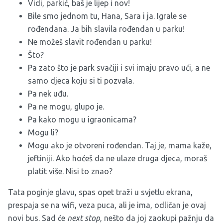
Vidi, parkić, baš je lijep i nov!
Bile smo jednom tu, Hana, Sara i ja. Igrale se
rođendana. Ja bih slavila rođendan u parku!
Ne možeš slavit rođendan u parku!
Što?
Pa zato što je park svačiji i svi imaju pravo ući, a ne
samo djeca koju si ti pozvala.
Pa nek uđu.
Pa ne mogu, glupo je.
Pa kako mogu u igraonicama?
Mogu li?
Mogu ako je otvoreni rođendan. Taj je, mama kaže,
jeftiniji. Ako hoćeš da ne ulaze druga djeca, moraš
platit više. Nisi to znao?
Tata poginje glavu, spas opet traži u svjetlu ekrana,
prespaja se na wifi, veza puca, ali je ima, odličan je ovaj
novi bus. Sad će
next
stop
, nešto da joj zaokupi pažnju da