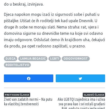
do u beskraj, izvinjava.
Djeca napokon mogu izaći iz sigurnosti sobe i puhati u
pištaljke. Utišat će ih roditelji tek kad upale Dnevnik. U
druge ih sobe ne moraju slati. Nema straha: rat, vjera i
domovina sigurne su dnevničke teme na koje svi odavno
imaju odgovore. Odslušat ćemo ih krajičkom uha, čekajući
da prođu, pa opet radosno zapištati, u prazno.
DJECA
LAMIJA BEGAGIĆ
LGBTI
ODGOVORNOST
RODITELJSTVO
Share
Tweet
Navigacija članaka
PRETHODNI ČLANAK
SLJEDEĆI ČLANAK
Život van zadatih normi – Na putu
Ako LGBTQI zajednica ima i uživa
ka vlastitoj ženstvenosti
sva prava kao i svi ostali građani
BiH, onda to zaista jeste vijest