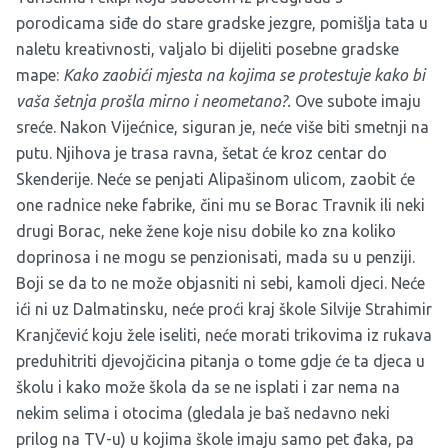
porodicama siđe do stare gradske jezgre, pomišlja tata u
naletu kreativnosti, valjalo bi dijeliti posebne gradske
mape:
Kako zaobići mjesta na kojima se protestuje kako bi
vaša šetnja prošla mirno i neometano?.
Ove subote imaju
sreće. Nakon Vijećnice, siguran je, neće više biti smetnji na
putu. Njihova je trasa ravna, šetat će kroz centar do
Skenderije. Neće se penjati Alipašinom ulicom, zaobit će
one radnice neke fabrike, čini mu se Borac Travnik ili neki
drugi Borac, neke žene koje nisu dobile ko zna koliko
doprinosa i ne mogu se penzionisati, mada su u penziji.
Boji se da to ne može objasniti ni sebi, kamoli djeci. Neće
ići ni uz Dalmatinsku, neće proći kraj škole Silvije Strahimir
Kranjčević koju žele iseliti, neće morati trikovima iz rukava
preduhitriti djevojčicina pitanja o tome gdje će ta djeca u
školu i kako može škola da se ne isplati i zar nema na
nekim selima i otocima (gledala je baš nedavno neki
prilog na TV-u) u kojima škole imaju samo pet đaka, pa