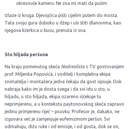
okresnuše kameru. Ne zna mi mati da pušim.
Izlaze iz kruga. Djevojčica pišti cijelim putem do mosta.
Tata svoju gura duboko u džep i uši štiti dlanovima, kao
njegova kćerkica u busu, prenuta iz sna.
Sto hiljada peršuna
Na kraju pomenutog skeča
Nadrealista
s TV gostovanjem
prof. Miljenka Popovića, i voditelj i kompletna ekipa
snimatelja i montažera jedva čekaju da gost opsuje. Dok
nabraja kako im je dosta svega i da svi idu u sto, u
hiljadu, u sto hiljada, ekipa ozareno iščekuje tu
neprimjerenu, a u kontekstu paytonovskog skeča zapravo
jedinu primjerenu riječ – psovku. Profesor je, dakako, ne
izgovara već je zamjenjuje eufemizmom peršun. Svi
odmahuju, dižu ruke i od emisije, i od gosta, dok se on,