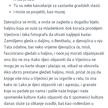
Tu su neke kancelarije za sastanke gradskih vlasti.
I može se posjetiti, kao muzej.
Djevojčica se mršti, a onda se zagleda u dugačku bijelu
haljinu koja se vuče za mladenkom dok korača pročeljem
Vijećnice i čeka fotografa da uhvati najljepši kadar.
Zamišljeno gleda u daljinu, u Bentbašu, a djevojčica u nju.
Tata odahne, bar neko vrijeme djevojčica će, misli,
fascinirano gledati u haljinu, i neće joj morati objašnjavati
ono što ne zna. Kako djeci objasniti da u Vijećnicu ne
mogu jer su karte skupe i plaćaju se, otkad se obnovila.
Ako ubrzo prestane gledati haljinu, misli, pričat će joj da
knjige više nisu u Vijećnici jer su izgorile u ratu, to zna
kako će. Lako je djeci objasniti rat i agresiju, i granate
koje su padale po nama i palile naše knjige i naše
spomenike kulture. Kako objasniti da ti spomenici kulture
danas služe za slikanje svadbi, baš kao rođendani u