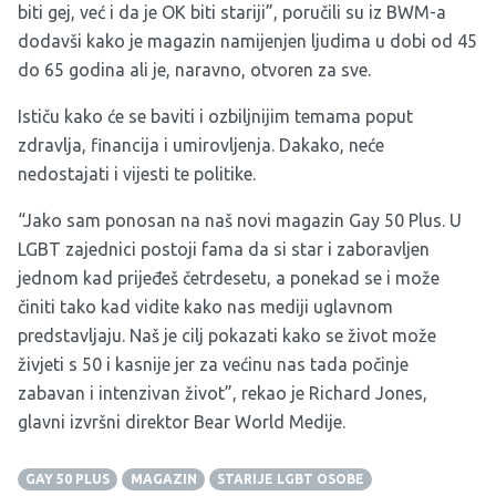
biti gej, već i da je OK biti stariji”, poručili su iz BWM-a
dodavši kako je magazin namijenjen ljudima u dobi od 45
do 65 godina ali je, naravno, otvoren za sve.
Ističu kako će se baviti i ozbiljnijim temama poput
zdravlja, financija i umirovljenja. Dakako, neće
nedostajati i vijesti te politike.
“Jako sam ponosan na naš novi magazin Gay 50 Plus. U
LGBT zajednici postoji fama da si star i zaboravljen
jednom kad prijeđeš četrdesetu, a ponekad se i može
činiti tako kad vidite kako nas mediji uglavnom
predstavljaju. Naš je cilj pokazati kako se život može
živjeti s 50 i kasnije jer za većinu nas tada počinje
zabavan i intenzivan život”, rekao je Richard Jones,
glavni izvršni direktor Bear World Medije.
GAY 50 PLUS
MAGAZIN
STARIJE LGBT OSOBE