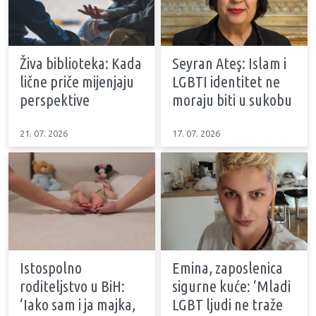
Živa biblioteka: Kada
Seyran Ateş: Islam i
lične priče mijenjaju
LGBTI identitet ne
perspektive
moraju biti u sukobu
21. 07. 2026
17. 07. 2026
Istospolno
Emina, zaposlenica
roditeljstvo u BiH:
sigurne kuće: ‘Mladi
‘Iako sam i ja majka,
LGBT ljudi ne traže