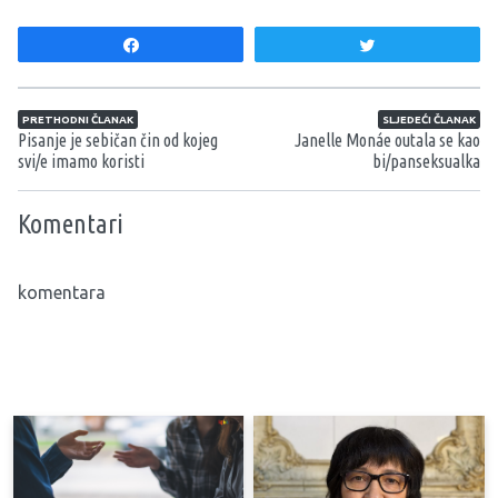
Share
Tweet
Navigacija članaka
PRETHODNI ČLANAK
SLJEDEĆI ČLANAK
Pisanje je sebičan čin od kojeg
Janelle Monáe outala se kao
svi/e imamo koristi
bi/panseksualka
Komentari
komentara