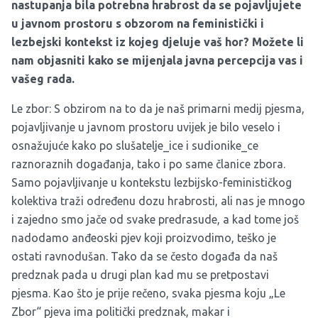
nastupanja bila potrebna hrabrost da se pojavljujete
u javnom prostoru s obzorom na feministički i
lezbejski kontekst iz kojeg djeluje vaš hor? Možete li
nam objasniti kako se mijenjala javna percepcija vas i
vašeg rada.
Le zbor: S obzirom na to da je naš primarni medij pjesma,
pojavljivanje u javnom prostoru uvijek je bilo veselo i
osnažujuće kako po slušatelje_ice i sudionike_ce
raznoraznih događanja, tako i po same članice zbora.
Samo pojavljivanje u kontekstu lezbijsko-feminističkog
kolektiva traži određenu dozu hrabrosti, ali nas je mnogo
i zajedno smo jače od svake predrasude, a kad tome još
nadodamo anđeoski pjev koji proizvodimo, teško je
ostati ravnodušan. Tako da se često događa da naš
predznak pada u drugi plan kad mu se pretpostavi
pjesma. Kao što je prije rečeno, svaka pjesma koju „Le
Zbor“ pjeva ima politički predznak, makar i