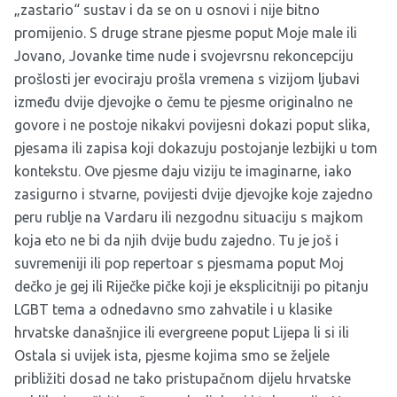
„zastario“ sustav i da se on u osnovi i nije bitno
promijenio. S druge strane pjesme poput Moje male ili
Jovano, Jovanke time nude i svojevrsnu rekoncepciju
prošlosti jer evociraju prošla vremena s vizijom ljubavi
između dvije djevojke o čemu te pjesme originalno ne
govore i ne postoje nikakvi povijesni dokazi poput slika,
pjesama ili zapisa koji dokazuju postojanje lezbijki u tom
kontekstu. Ove pjesme daju viziju te imaginarne, iako
zasigurno i stvarne, povijesti dvije djevojke koje zajedno
peru rublje na Vardaru ili nezgodnu situaciju s majkom
koja eto ne bi da njih dvije budu zajedno. Tu je još i
suvremeniji ili pop repertoar s pjesmama poput Moj
dečko je gej ili Riječke pičke koji je eksplicitniji po pitanju
LGBT tema a odnedavno smo zahvatile i u klasike
hrvatske današnjice ili evergreene poput Lijepa li si ili
Ostala si uvijek ista, pjesme kojima smo se željele
približiti dosad ne tako pristupačnom dijelu hrvatske