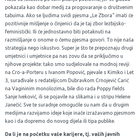
pokazala kao dobar medij za progovaranje o društvenim
tabuima. Ako se ljudima svidi pjesma „Le Zbora“ imati će
pozitivnije mišljenje o činjenici da je taj zbor lezbijsko-
feministički. Ili će jednostavno biti potaknuti na
razmišljanje o onome o čemu pjesma govori. To nije naša
strategija nego iskustvo. Super je što te prepoznaju drugi
umjetnici i umjetnice pa nas zovu da se priključimo u
njihove projekte: tako smo sudjelovale na modnoj reviji
na Cro-a-Porteru s Ivanom Popović, pjevale s Kimiko i Let
3, surađivale s redateljicom Dubravkom Crnojević Carić
na Vagininim monolozima, bile dio rada Poppy fields
Sanje Iveković, ili se pojavile na slikama i u stripu Helene
Janečić. Sve te suradnje omogućile su nam da u drugim
medijima razvijamo ideje koje inače izražavamo pjesmom
kao i da dopremo do novog dijela ili tipa publike.
Da li je na početku vaše karijere, tj. vaših javnih