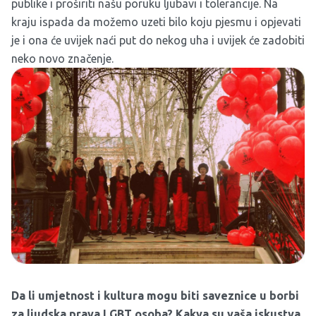
publike i proširiti našu poruku ljubavi i tolerancije. Na
kraju ispada da možemo uzeti bilo koju pjesmu i opjevati
je i ona će uvijek naći put do nekog uha i uvijek će zadobiti
neko novo značenje.
Da li umjetnost i kultura mogu biti saveznice u borbi
za ljudska prava LGBT osoba? Kakva su vaša iskustva