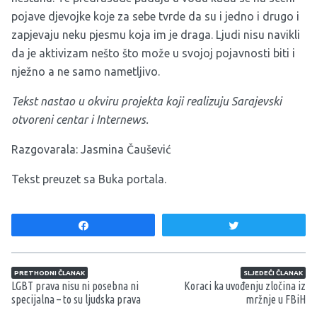
pojave djevojke koje za sebe tvrde da su i jedno i drugo i
zapjevaju neku pjesmu koja im je draga. Ljudi nisu navikli
da je aktivizam nešto što može u svojoj pojavnosti biti i
nježno a ne samo nametljivo.
Tekst nastao u okviru projekta koji realizuju Sarajevski
otvoreni centar i Internews.
Razgovarala: Jasmina Čaušević
Tekst preuzet sa
Buka portala
.
Share
Tweet
Navigacija članaka
PRETHODNI ČLANAK
SLJEDEĆI ČLANAK
LGBT prava nisu ni posebna ni
Koraci ka uvođenju zločina iz
specijalna – to su ljudska prava
mržnje u FBiH