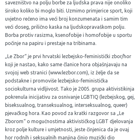
savezništvo na polju borbe za ljudska prava nije onoliko
široko koliko bi moglo biti. Uzmimo primjerice sport, koji
uvjetno rečeno ima veći broj konzumenata i samim tim
veći doseg, prilično kaska na ljudskopravaškom polju.
Borba protiv rasizma, ksenofobije i homofobije u sportu
počinje na papiru i prestaje na tribinama.
„Le Zbor“ je prvi hrvatski lezbejsko-feministički zbor/hor
koji je nastao, kako same članice hora objašnjavaju na
svojoj web stranici (www.lezbor.com), iz želje da se
podstakne i promoviše lezbejsko-feministička
sociokulturna vidljivost. Tako je 2005. grupa aktivistikinja
pokrenula inicijativu za osnivanje LGBTIQ (lezbejskog, gej,
biseksualnog, transeksualnog, interseksualnog, queer)
pjevačkog hora. Kao povod za kratki razgovor sa „Le
Zborom“ o mogućnostima aktivističkog LGBT djelovanja
kroz polje kulture i umjetnosti, jeste činjenica da je ovaj
hor rodnih i seksualnih manjina činio muzički dio