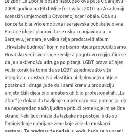
Le zbor: Le Zbor je dosad nastupao dva puta u Sarajevu –
2009. godina na PitchWise festivalu i 2010. na Akademiji
scenskih umjetnosti u Otvorenoj sceni obala. Oba su
koncerta bila vrlo emotivna i sarajevska publika je divna.
Postoje ideje i planovi da se uskoro pojavimo u i u
Sarajevu, jer nam je velika želja predstaviti album
„Hrvatske budnice“ kojim ne bismo htjele probuditi samo
Hrvatsku već i sve druge zemlje a pogotovo regiju. Čini se
da je s aktivnošću udruga po pitanju LGBT prava učinjen
veliki korak ka tome da se LGBT zajednica što više
integrira u društvo. No vlastitim bi djelovanjem htjele
potaknuti i druge ljude da i sami krenu u produkciju
umjetničkih djela bilo amaterskih bilo profesionalnih. „Le
Zbor“ je dokaz da bavljenje umjetnošću ima potencijal da
na neposredan način ljudima približi teme koje im se čine
strane. Neki ljudi misle da lezbijke ne postoje ili da su
feministkinje nabrijane žene koje žele da muškarci
nestanu. Te predrasude padaju u vodu kada se na sceni