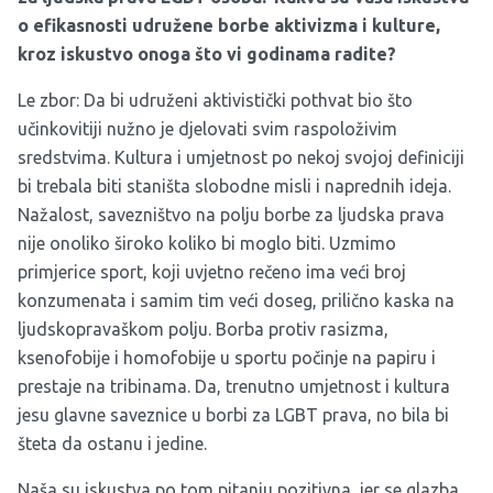
o efikasnosti udružene borbe aktivizma i kulture,
kroz iskustvo onoga što vi godinama radite?
Le zbor: Da bi udruženi aktivistički pothvat bio što
učinkovitiji nužno je djelovati svim raspoloživim
sredstvima. Kultura i umjetnost po nekoj svojoj definiciji
bi trebala biti staništa slobodne misli i naprednih ideja.
Nažalost, savezništvo na polju borbe za ljudska prava
nije onoliko široko koliko bi moglo biti. Uzmimo
primjerice sport, koji uvjetno rečeno ima veći broj
konzumenata i samim tim veći doseg, prilično kaska na
ljudskopravaškom polju. Borba protiv rasizma,
ksenofobije i homofobije u sportu počinje na papiru i
prestaje na tribinama. Da, trenutno umjetnost i kultura
jesu glavne saveznice u borbi za LGBT prava, no bila bi
šteta da ostanu i jedine.
Naša su iskustva po tom pitanju pozitivna, jer se glazba