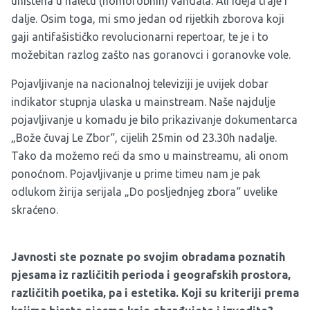
uništena u naletu (homofobnih) vandala. Ali ideja traje i
dalje. Osim toga, mi smo jedan od rijetkih zborova koji
gaji antifašističko revolucionarni repertoar, te je i to
možebitan razlog zašto nas goranovci i goranovke vole.
Pojavljivanje na nacionalnoj televiziji je uvijek dobar
indikator stupnja ulaska u mainstream. Naše najdulje
pojavljivanje u komadu je bilo prikazivanje dokumentarca
„Bože čuvaj Le Zbor“, cijelih 25min od 23.30h nadalje.
Tako da možemo reći da smo u mainstreamu, ali onom
ponoćnom. Pojavljivanje u prime timeu nam je pak
odlukom žirija serijala „Do posljednjeg zbora“ uvelike
skraćeno.
Javnosti ste poznate po svojim obradama poznatih
pjesama iz različitih perioda i geografskih prostora,
različitih poetika, pa i estetika. Koji su kriteriji prema