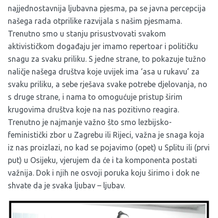
najjednostavnija ljubavna pjesma, pa se javna percepcija
našega rada otprilike razvijala s našim pjesmama.
Trenutno smo u stanju prisustvovati svakom
aktivističkom događaju jer imamo repertoar i političku
snagu za svaku priliku. S jedne strane, to pokazuje tužno
naličje našega društva koje uvijek ima ‘asa u rukavu’ za
svaku priliku, a sebe rješava svake potrebe djelovanja, no
s druge strane, i nama to omogućuje pristup širim
krugovima društva koje na nas pozitivno reagira.
Trenutno je najmanje važno što smo lezbijsko-
feministički zbor u Zagrebu ili Rijeci, važna je snaga koja
iz nas proizlazi, no kad se pojavimo (opet) u Splitu ili (prvi
put) u Osijeku, vjerujem da će i ta komponenta postati
važnija. Dok i njih ne osvoji poruka koju širimo i dok ne
shvate da je svaka ljubav – ljubav.