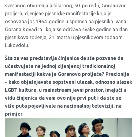
svečanog otvorenja jubilarnog, 50. po redu, Goranovog
proljeća, cijenjene pjesničke manifestacije koja je
osnovana još 1964. godine u spomen na pjesnika Ivana
Gorana Kovačića i koja se održava svake godine na dan
pjesnikova rođenja, 21. marta u pjesnikovom rodnom
Lukovdolu.
Šta za vas predstavlja činjenica da ste pozvane da
učestvujete na jednoj cijenjenoj tradicionalnoj
manifestaciji kakva je Goranovo proljeće? Preciznije
– kako objašnjavate sopstveni ulazak, odnosno ulazak
LGBT kulture, u mainstream javni prostor, imajući u
vidu činjenicu da vam ovo nije prvi put i da ste se
više puta pojavljivale na nacionalnoj televiziji, na
primjer.