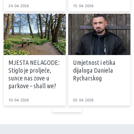
24. 04. 2026
15. 04. 2026
MJESTA NELAGODE:
Umjetnost i etika
Stiglo je proljeće,
dijaloga Daniela
sunce nas zove u
Rycharskog
parkove – shall we?
10. 04. 2026
03. 04. 2026