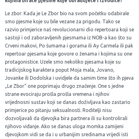
kojima birate pjesme koje obrađujete i izvodite?
Le zbor: Kada je Le Zbor bio na svom početku odabirale
smo pjesme koje su bile vezane za prigodu. Tako se
razvio primjerice naš revolucionarni dio repertoara koji se
sastoji i od zaboravljenih pjesmama iz NOB-a kao što su
Crveni makovi, Po šumama i gorama ili Ay Carmela ili pak
repertoar pjesama koje govore o ženama i kojima su one
protagonistice. Uzele smo nekoliko pjesama koje su
tradicijskog karaktera poput Moja mala, Jovano,
Jovanke ili Dodolska i uvidjele da samim time što ih pjeva
„Le Zbor“ one poprimaju drugo značenje. One s jedne
strane evociraju prošla prošla vremena i njihov
vrijednosni sustav koji se danas doživljava kao zastario
primjerice po pitanju seksualnosti. Roditelji nisu
dozvoljavali da djevojka bira partnera ili su kontrolirali
njihovo viđanje. Ako se danas uloga momka zamijeni
djevojkom vidi se da i u urbanijim sredinama vrijedi isti