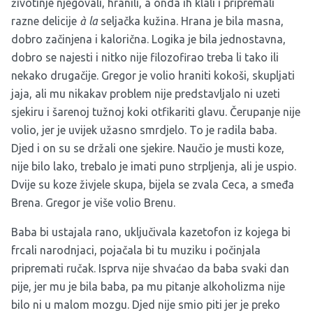
životinje njegovali, hranili, a onda ih klali i pripremali
razne delicije
à la
seljačka kužina. Hrana je bila masna,
dobro začinjena i kalorična. Logika je bila jednostavna,
dobro se najesti i nitko nije filozofirao treba li tako ili
nekako drugačije. Gregor je volio hraniti kokoši, skupljati
jaja, ali mu nikakav problem nije predstavljalo ni uzeti
sjekiru i šarenoj tužnoj koki otfikariti glavu. Čerupanje nije
volio, jer je uvijek užasno smrdjelo. To je radila baba.
Djed i on su se držali one sjekire. Naučio je musti koze,
nije bilo lako, trebalo je imati puno strpljenja, ali je uspio.
Dvije su koze živjele skupa, bijela se zvala Ceca, a smeđa
Brena. Gregor je više volio Brenu.
Baba bi ustajala rano, uključivala kazetofon iz kojega bi
frcali narodnjaci, pojačala bi tu muziku i počinjala
pripremati ručak. Isprva nije shvaćao da baba svaki dan
pije, jer mu je bila baba, pa mu pitanje alkoholizma nije
bilo ni u malom mozgu. Djed nije smio piti jer je preko