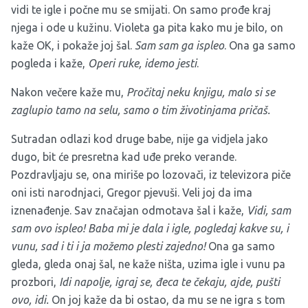
vidi te igle i počne mu se smijati. On samo prođe kraj
njega i ode u kužinu. Violeta ga pita kako mu je bilo, on
kaže OK, i pokaže joj šal.
Sam sam ga ispleo
. Ona ga samo
pogleda i kaže,
Operi ruke, idemo jesti
.
Nakon večere kaže mu,
Pročitaj neku knjigu, malo si se
zaglupio tamo na selu, samo o tim životinjama pričaš.
Sutradan odlazi kod druge babe, nije ga vidjela jako
dugo, bit će presretna kad uđe preko verande.
Pozdravljaju se, ona miriše po lozovači, iz televizora piče
oni isti narodnjaci, Gregor pjevuši. Veli joj da ima
iznenađenje. Sav značajan odmotava šal i kaže,
Vidi, sam
sam ovo ispleo! Baba mi je dala i igle, pogledaj kakve su, i
vunu, sad i ti i ja možemo plesti zajedno!
Ona ga samo
gleda, gleda onaj šal, ne kaže ništa, uzima igle i vunu pa
prozbori,
Idi napolje, igraj se, đeca te čekaju, ajde, pušti
ovo, idi.
On joj kaže da bi ostao, da mu se ne igra s tom