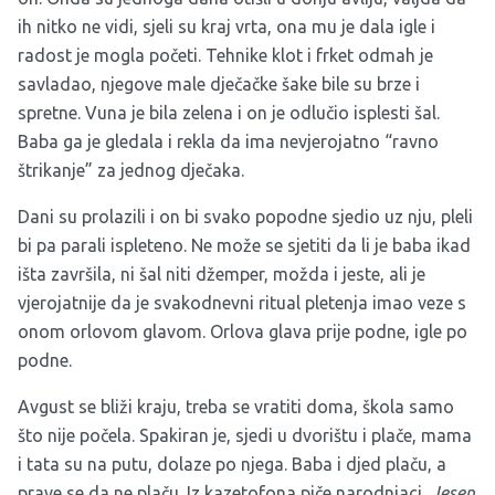
ih nitko ne vidi, sjeli su kraj vrta, ona mu je dala igle i
radost je mogla početi. Tehnike klot i frket odmah je
savladao, njegove male dječačke šake bile su brze i
spretne. Vuna je bila zelena i on je odlučio isplesti šal.
Baba ga je gledala i rekla da ima nevjerojatno “ravno
štrikanje” za jednog dječaka.
Dani su prolazili i on bi svako popodne sjedio uz nju, pleli
bi pa parali ispleteno. Ne može se sjetiti da li je baba ikad
išta završila, ni šal niti džemper, možda i jeste, ali je
vjerojatnije da je svakodnevni ritual pletenja imao veze s
onom orlovom glavom. Orlova glava prije podne, igle po
podne.
Avgust se bliži kraju, treba se vratiti doma, škola samo
što nije počela. Spakiran je, sjedi u dvorištu i plače, mama
i tata su na putu, dolaze po njega. Baba i djed plaču, a
prave se da ne plaču. Iz kazetofona piče narodnjaci,
Jesen