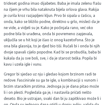
trideset godina imao dijabetes. Baba je imala zelenu flašu
na čijem je vrhu bila nataknuta bijela orlova glava. Rakija
je curila kroz razjapljeni kljun. Prvo bi sipala u čašicu, a
onda, kako se bližilo podne, direktno u grlo, misleći da je
ne vide, a vidjeli su je. Kako je počinjala rano, već oko
podne bila bi urađena, onda bi povremeno zapjevala,
uključila se u hit koji je išao iz onog kazetofona. Što je
ona bila glasnija, to je djed bio tiši. Ručali bi i onda bi njih
dvoje spavali cijelo popodne. Kad bi se probudila, baba bi
kukala da ju sve boli, sve, i da je starost teška. Popila bi
kavu i uzela igle i vunu.
Gregor bi sjedao uz nju i gledao kojom brzinom radi te
redove. Fascinirale su ga te igle, u kombinaciji s vunom i
brzim staračkim prstima. Jednoga ju je dana pitao može
li i on plesti. Pogledala ga je, i nastavila pričati nešto
deseto. Bio je ustrajan, svaki dan bi ju zapitkivao može li i
on. Onda su jednoga dana otišli u donju avliju, valjda da