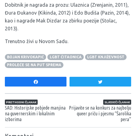
Dobitnik je nagrada za prozu: Ulaznica (Zrenjanin, 2011),
Đura Đukanov (Kikinda, 2012) i Edo Budiša (Pazin, 2014),
kao i nagrade Mak Dizdar za zbirku poezije (Stolac,
2013).
Trenutno živi u Novom Sadu.
BOJAN KRIVOKAPIĆ
LGBT ČITAONICA
LGBT KNJIŽEVNOST
PROLEĆE SE NA PUT SPREMA
Share
Tweet
Navigacija članaka
PRETHODNI ČLANAK
SLJEDEĆI ČLANAK
SAD: Historijske pobjede manjina
Prijavite se na konkurs za najbolju
na guvernerskim i lokalnim
queer priču i pjesmu “Šarolika
izborima
pera”