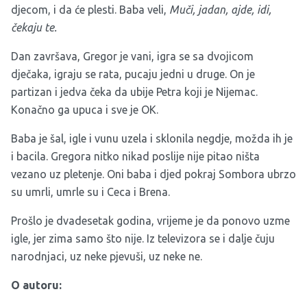
djecom, i da će plesti. Baba veli,
Muči, jadan, ajde, idi,
čekaju te.
Dan završava, Gregor je vani, igra se sa dvojicom
dječaka, igraju se rata, pucaju jedni u druge. On je
partizan i jedva čeka da ubije Petra koji je Nijemac.
Konačno ga upuca i sve je OK.
Baba je šal, igle i vunu uzela i sklonila negdje, možda ih je
i bacila. Gregora nitko nikad poslije nije pitao ništa
vezano uz pletenje. Oni baba i djed pokraj Sombora ubrzo
su umrli, umrle su i Ceca i Brena.
Prošlo je dvadesetak godina, vrijeme je da ponovo uzme
igle, jer zima samo što nije. Iz televizora se i dalje čuju
narodnjaci, uz neke pjevuši, uz neke ne.
O autoru: