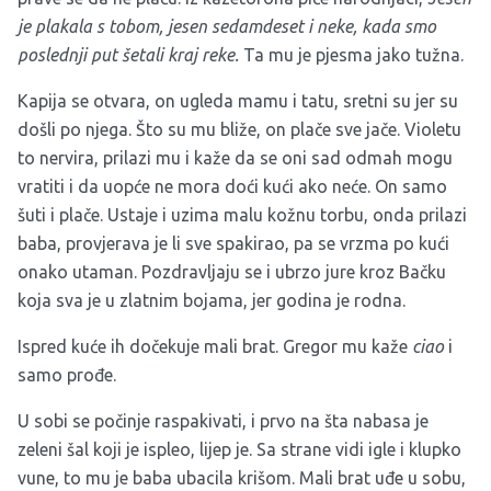
je plakala s tobom, jesen sedamdeset i neke, kada smo
poslednji put šetali kraj reke.
Ta mu je pjesma jako tužna.
Kapija se otvara, on ugleda mamu i tatu, sretni su jer su
došli po njega. Što su mu bliže, on plače sve jače. Violetu
to nervira, prilazi mu i kaže da se oni sad odmah mogu
vratiti i da uopće ne mora doći kući ako neće. On samo
šuti i plače. Ustaje i uzima malu kožnu torbu, onda prilazi
baba, provjerava je li sve spakirao, pa se vrzma po kući
onako utaman. Pozdravljaju se i ubrzo jure kroz Bačku
koja sva je u zlatnim bojama, jer godina je rodna.
Ispred kuće ih dočekuje mali brat. Gregor mu kaže
ciao
i
samo prođe.
U sobi se počinje raspakivati, i prvo na šta nabasa je
zeleni šal koji je ispleo, lijep je. Sa strane vidi igle i klupko
vune, to mu je baba ubacila krišom. Mali brat uđe u sobu,