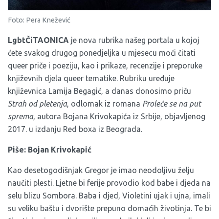
Foto: Pera Knežević
LgbtČiTAONICA
je nova rubrika našeg portala u kojoj
ćete svakog drugog ponedjeljka u mjesecu moći čitati
queer priče i poeziju, kao i prikaze, recenzije i preporuke
književnih djela queer tematike. Rubriku uređuje
književnica Lamija Begagić, a danas donosimo priču
Strah od pletenja
, odlomak iz romana
Proleće se na put
sprema
, autora Bojana Krivokapića iz Srbije, objavljenog
2017. u izdanju Red boxa iz Beograda.
Piše: Bojan Krivokapić
Kao desetogodišnjak Gregor je imao neodoljivu želju
naučiti plesti. Ljetne bi ferije provodio kod babe i djeda na
selu blizu Sombora. Baba i djed, Violetini ujak i ujna, imali
su veliku baštu i dvorište prepuno domaćih životinja. Te bi