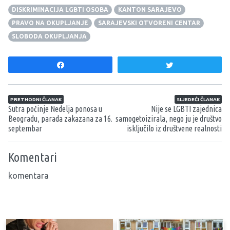
DISKRIMINACIJA LGBTI OSOBA
KANTON SARAJEVO
PRAVO NA OKUPLJANJE
SARAJEVSKI OTVORENI CENTAR
SLOBODA OKUPLJANJA
Share
Tweet
Navigacija članaka
PRETHODNI ČLANAK
SLJEDEĆI ČLANAK
Sutra počinje Nedelja ponosa u
Nije se LGBTI zajednica
Beogradu, parada zakazana za 16.
samogetoizirala, nego ju je društvo
septembar
isključilo iz društvene realnosti
Komentari
komentara