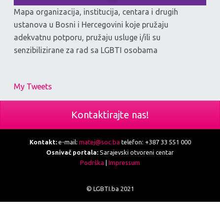
Mapa organizacija, institucija, centara i drugih
ustanova u Bosni i Hercegovini koje pružaju
adekvatnu potporu, pružaju usluge i/ili su
senzibilizirane za rad sa LGBTI osobama
My Tweets
Kontaktirajte nas!
Kontakt:
e-mail:
matej@soc.ba
telefon: +387 33 551 000
Osnivač portala:
Sarajevski otvoreni centar
Podrška
|
Impressum
© LGBTI.ba 2021