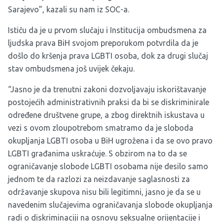
Sarajevo”, kazali su nam iz SOC-a.
Ističu da je u prvom slučaju i Institucija ombudsmena za
ljudska prava BiH svojom preporukom potvrdila da je
došlo do kršenja prava LGBTI osoba, dok za drugi slučaj
stav ombudsmena još uvijek čekaju.
“Jasno je da trenutni zakoni dozvoljavaju iskorištavanje
postojećih administrativnih praksi da bi se diskriminirale
određene društvene grupe, a zbog direktnih iskustava u
vezi s ovom zloupotrebom smatramo da je sloboda
okupljanja LGBTI osoba u BiH ugrožena i da se ovo pravo
LGBTI građanima uskraćuje. S obzirom na to da se
ograničavanje slobode LGBTI osobama nije desilo samo
jednom te da razlozi za neizdavanje saglasnosti za
održavanje skupova nisu bili legitimni, jasno je da se u
navedenim slučajevima ograničavanja slobode okupljanja
radi o diskriminaciji na osnovu seksualne orijentacije i