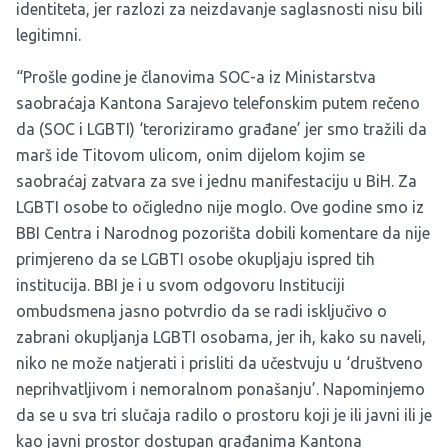
identiteta, jer razlozi za neizdavanje saglasnosti nisu bili
legitimni.
“Prošle godine je članovima SOC-a iz Ministarstva
saobraćaja Kantona Sarajevo telefonskim putem rečeno
da (SOC i LGBTI) ‘teroriziramo građane’ jer smo tražili da
marš ide Titovom ulicom, onim dijelom kojim se
saobraćaj zatvara za sve i jednu manifestaciju u BiH. Za
LGBTI osobe to očigledno nije moglo. Ove godine smo iz
BBI Centra i Narodnog pozorišta dobili komentare da nije
primjereno da se LGBTI osobe okupljaju ispred tih
institucija. BBI je i u svom odgovoru Instituciji
ombudsmena jasno potvrdio da se radi isključivo o
zabrani okupljanja LGBTI osobama, jer ih, kako su naveli,
niko ne može natjerati i prisliti da učestvuju u ‘društveno
neprihvatljivom i nemoralnom ponašanju’. Napominjemo
da se u sva tri slučaja radilo o prostoru koji je ili javni ili je
kao javni prostor dostupan građanima Kantona