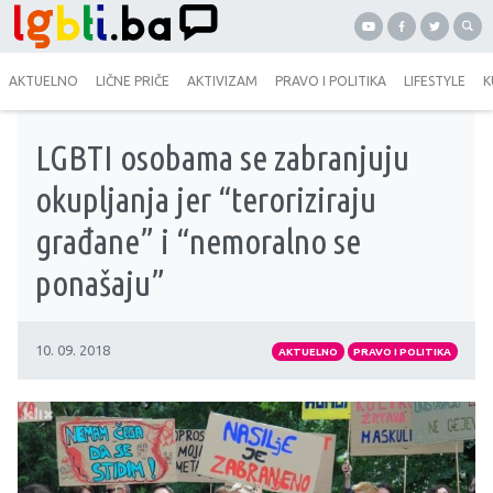
AKTUELNO
LIČNE PRIČE
AKTIVIZAM
PRAVO I POLITIKA
LIFESTYLE
K
LGBTI osobama se zabranjuju
okupljanja jer “teroriziraju
građane” i “nemoralno se
ponašaju”
10. 09. 2018
AKTUELNO
PRAVO I POLITIKA