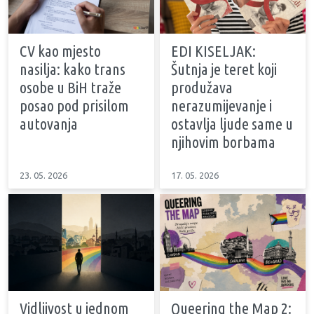
CV kao mjesto
EDI KISELJAK:
nasilja: kako trans
Šutnja je teret koji
osobe u BiH traže
produžava
posao pod prisilom
nerazumijevanje i
autovanja
ostavlja ljude same u
njihovim borbama
23. 05. 2026
17. 05. 2026
Vidljivost u jednom
Queering the Map 2: