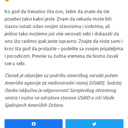
Ko god da trenutno čita ovo, želim da znate da ste
posebni takvi kakvi jeste. Znam da nekada može biti
izazov ostati odan svojim stavovima i izobrima, ali
jedino tako možemo još više verovati sebi i dokazati da
ono što radimo ipak jeste ispravno. Znajte da niste sami i
kroz šta god da prolazite – podelite sa svojim prijateljima
i porodicom. Previše su čudna vremena da bismo čuvali
sve u sebi.
Članak je objavljen uz podršku američkog naroda putem
Američke agencije za međunarodni razvoj (USAID). Sadržaj
članka isključiva je odgovornost Sarajevskog otvorenog
centra i nužno ne odražava stavove USAID-a niti Vlade
Sjedinjenih Američkih Država.
Share
Tweet