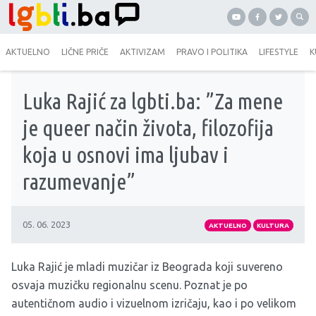
AKTUELNO
LIČNE PRIČE
AKTIVIZAM
PRAVO I POLITIKA
LIFESTYLE
K
Luka Rajić za lgbti.ba: ”Za mene
je queer način života, filozofija
koja u osnovi ima ljubav i
razumevanje”
05. 06. 2023
AKTUELNO
KULTURA
Luka Rajić je mladi muzičar iz Beograda koji suvereno
osvaja muzičku regionalnu scenu. Poznat je po
autentičnom audio i vizuelnom izričaju, kao i po velikom