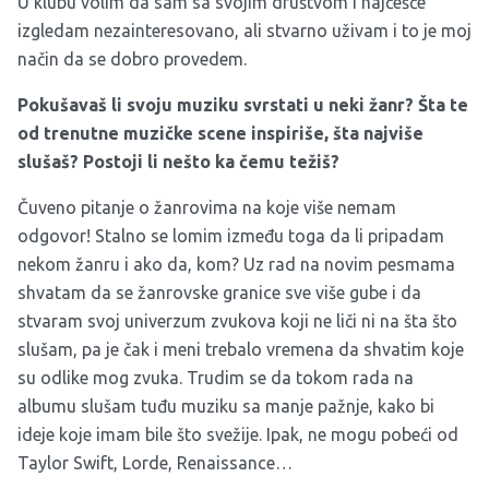
U klubu volim da sam sa svojim društvom i najčešće
izgledam nezainteresovano, ali stvarno uživam i to je moj
način da se dobro provedem.
Pokušavaš li svoju muziku svrstati u neki žanr? Šta te
od trenutne muzičke scene inspiriše, šta najviše
slušaš? Postoji li nešto ka čemu težiš?
Čuveno pitanje o žanrovima na koje više nemam
odgovor! Stalno se lomim između toga da li pripadam
nekom žanru i ako da, kom? Uz rad na novim pesmama
shvatam da se žanrovske granice sve više gube i da
stvaram svoj univerzum zvukova koji ne liči ni na šta što
slušam, pa je čak i meni trebalo vremena da shvatim koje
su odlike mog zvuka. Trudim se da tokom rada na
albumu slušam tuđu muziku sa manje pažnje, kako bi
ideje koje imam bile što svežije. Ipak, ne mogu pobeći od
Taylor Swift, Lorde, Renaissance…