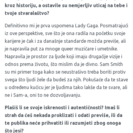
kroz historiju, a ostavile su nemjerljiv uticaj na tebe i
tvoje stvaralaštvo?
Definitivno mi je prva uspomena Lady Gaga. Posmatrajući
iz ove perspektive, sve što je ona radila na početku svoje
karijere je čak i za današnje standarde možda previše, ali
je napravila put za mnoge queer muzičare i umetnike.
Napravila je prostor za ljude koji imaju drugačije vizije i
odnos prema životu, što mislim da je divno. Sam Smith
su mi primer toga kako se neustrašivo treba boriti protiv
svega što ljudi žele da budeš za njih. Pokušaće da te stave
u određenu kućicu jer je ljudima tako lakše da te svare, ali
ne i Sam-a, oni to ne dozvoljavanju.
Plašiš li se svoje iskrenosti i autentičnosti? Imaš li
strah da ćeš nekada proklizati i odati previše, ili da
te publika neće prihvatiti ili razumjeti zbog onoga
što jesi?