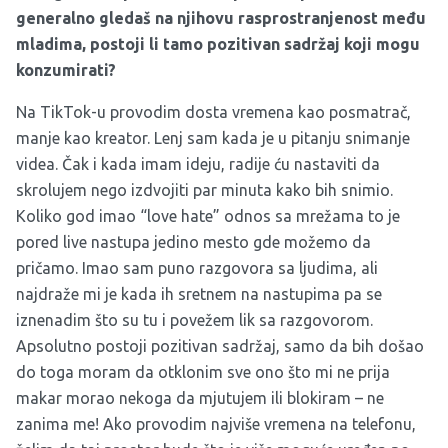
generalno gledaš na njihovu rasprostranjenost među
mladima, postoji li tamo pozitivan sadržaj koji mogu
konzumirati?
Na TikTok-u provodim dosta vremena kao posmatrač,
manje kao kreator. Lenj sam kada je u pitanju snimanje
videa. Čak i kada imam ideju, radije ću nastaviti da
skrolujem nego izdvojiti par minuta kako bih snimio.
Koliko god imao “love hate” odnos sa mrežama to je
pored live nastupa jedino mesto gde možemo da
pričamo. Imao sam puno razgovora sa ljudima, ali
najdraže mi je kada ih sretnem na nastupima pa se
iznenadim što su tu i povežem lik sa razgovorom.
Apsolutno postoji pozitivan sadržaj, samo da bih došao
do toga moram da otklonim sve ono što mi ne prija
makar morao nekoga da mjutujem ili blokiram – ne
zanima me! Ako provodim najviše vremena na telefonu,