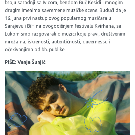
broju saradnji sa Ivicom, bendom Buč Kesidi i mnogim
drugim imenima savremene muzičke scene. Budući da je
16. juna prvi nastup ovog popularnog muzičara u
Sarajevu i BiH na ovogodišnjem festivalu Kvirhana, sa
Lukom smo razgovarali o muzici koju pravi, društvenim
mrežama, iskrenosti, autentičnosti, queernessu i
očekivanjima od bh. publike.
PIŠE: Vanja Šunjić