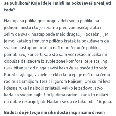
sa publikom? Koje ideje i misli im pokušavaš prenijeti
tada?
Nastupi su prilika gde mogu videti svoju publiku na
jednom mestu i to je stvarno predivan osećaj. Zato i
želim da svaki nastup bude malo drugačiji i posebniji jer
je moj katalog trenutno prilično kratak te pokušavam da
svakim nastupom uradim nešto po čemu će publika
pamtiti svoj koncert. Kao što sam već rekao, muzika mi
dopušta da izađem iz svoje zone komfora, te je stajling
uvek bitan jer od njega zavisi kako ću se osećati to veče.
Pored stajlinga, vizuelni efekti i koncept je nešto na čemu
radim sa Emilijom Terzić i Igorom Rajićem. Oni su mi leva
i desna ruka i najbolji prijatelji. Veliko je zadovoljstvo
kada sa svojim najbližim ljudima radim i kada to nailazi
na dobre rekacije ljudi. Nadam se da će tako biti i 16. juna.
Budući da je tvoja muzika dosta inspirisana dream