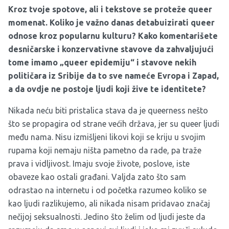
Kroz tvoje spotove, ali i tekstove se proteže queer
momenat. Koliko je važno danas detabuizirati queer
odnose kroz popularnu kulturu? Kako komentarišete
desničarske i konzervativne stavove da zahvaljujući
tome imamo „queer epidemiju“ i stavove nekih
političara iz Sribije da to sve nameće Evropa i Zapad,
a da ovdje ne postoje ljudi koji žive te identitete?
Nikada neću biti pristalica stava da je queerness nešto
što se propagira od strane većih država, jer su queer ljudi
među nama. Nisu izmišljeni likovi koji se kriju u svojim
rupama koji nemaju ništa pametno da rade, pa traže
prava i vidljivost. Imaju svoje živote, poslove, iste
obaveze kao ostali građani. Valjda zato što sam
odrastao na internetu i od početka razumeo koliko se
kao ljudi razlikujemo, ali nikada nisam pridavao značaj
nečijoj seksualnosti. Jedino što želim od ljudi jeste da