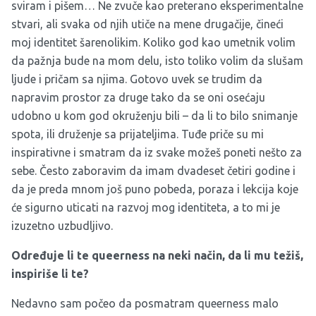
sviram i pišem… Ne zvuče kao preterano eksperimentalne
stvari, ali svaka od njih utiče na mene drugačije, čineći
moj identitet šarenolikim. Koliko god kao umetnik volim
da pažnja bude na mom delu, isto toliko volim da slušam
ljude i pričam sa njima. Gotovo uvek se trudim da
napravim prostor za druge tako da se oni osećaju
udobno u kom god okruženju bili – da li to bilo snimanje
spota, ili druženje sa prijateljima. Tuđe priče su mi
inspirativne i smatram da iz svake možeš poneti nešto za
sebe. Često zaboravim da imam dvadeset četiri godine i
da je preda mnom još puno pobeda, poraza i lekcija koje
će sigurno uticati na razvoj mog identiteta, a to mi je
izuzetno uzbudljivo.
Određuje li te queerness na neki način, da li mu težiš,
inspiriše li te?
Nedavno sam počeo da posmatram queerness malo