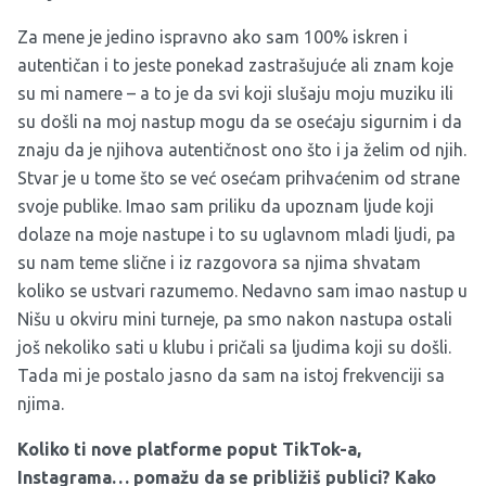
Za mene je jedino ispravno ako sam 100% iskren i
autentičan i to jeste ponekad zastrašujuće ali znam koje
su mi namere – a to je da svi koji slušaju moju muziku ili
su došli na moj nastup mogu da se osećaju sigurnim i da
znaju da je njihova autentičnost ono što i ja želim od njih.
Stvar je u tome što se već osećam prihvaćenim od strane
svoje publike. Imao sam priliku da upoznam ljude koji
dolaze na moje nastupe i to su uglavnom mladi ljudi, pa
su nam teme slične i iz razgovora sa njima shvatam
koliko se ustvari razumemo. Nedavno sam imao nastup u
Nišu u okviru mini turneje, pa smo nakon nastupa ostali
još nekoliko sati u klubu i pričali sa ljudima koji su došli.
Tada mi je postalo jasno da sam na istoj frekvenciji sa
njima.
Koliko ti nove platforme poput TikTok-a,
Instagrama… pomažu da se približiš publici? Kako