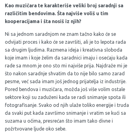
Kao muzičara te karakteriše veliki broj saradnji sa
različitim bendovima. Šta najviše voliš u tim
kooperacijama i šta nosiš iz njih?
Ni sa jednom saradnjom ne znam tačno kako će se
odvijati proces i kako će se završiti, ali je to lepota rada
sa drugim ljudima. Razmena ideja i kreativna sloboda
koje imam i koje želim da saradnici imaju i osećaju kada
rade sa mnom je ono sto mi najviše prija. Najdraže mi je
što nakon saradnje shvatim da to nije bilo samo zarad
pesme, već sada imam još jednog prijatelja iz industrije.
Pored bendova i muzičara, možda još više volim ostale
sektore koji su zaduženi kada se radi snimanje spota ili
fotografisanje. Svako od njih ulaže toliko energije i truda
da svaki put kada završimo snimanje i vratim se kući sa
suzama u očima, presrećan što imam tako divne i
požrtvovane ljude oko sebe.