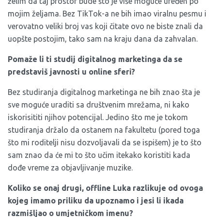
želim da taj prostor bude što je više moguće uređen po
mojim željama. Bez TikTok-a ne bih imao viralnu pesmu i
verovatno veliki broj vas koji čitate ovo ne biste znali da
uopšte postojim, tako sam na kraju dana da zahvalan.
Pomaže li ti studij digitalnog marketinga da se
predstaviš javnosti u online sferi?
Bez studiranja digitalnog marketinga ne bih znao šta je
sve moguće uraditi sa društvenim mrežama, ni kako
iskorisititi njihov potencijal. Jedino što me je tokom
studiranja držalo da ostanem na fakultetu (pored toga
što mi roditelji nisu dozvoljavali da se ispišem) je to što
sam znao da će mi to što učim itekako koristiti kada
dođe vreme za objavljivanje muzike.
Koliko se onaj drugi, offline Luka razlikuje od ovoga
kojeg imamo priliku da upoznamo i jesi li ikada
razmišljao o umjetničkom imenu?