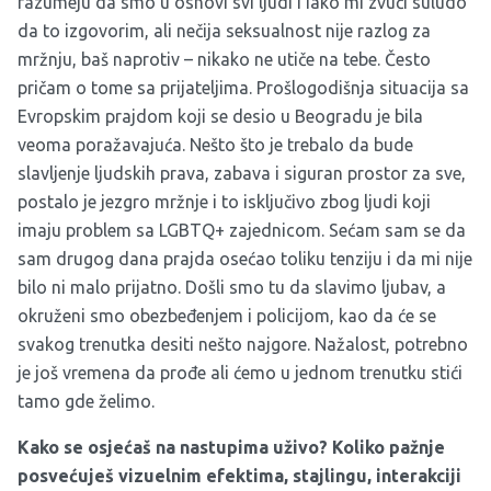
razumeju da smo u osnovi svi ljudi i iako mi zvuči suludo
da to izgovorim, ali nečija seksualnost nije razlog za
mržnju, baš naprotiv – nikako ne utiče na tebe. Često
pričam o tome sa prijateljima. Prošlogodišnja situacija sa
Evropskim prajdom koji se desio u Beogradu je bila
veoma poražavajuća. Nešto što je trebalo da bude
slavljenje ljudskih prava, zabava i siguran prostor za sve,
postalo je jezgro mržnje i to isključivo zbog ljudi koji
imaju problem sa LGBTQ+ zajednicom. Sećam sam se da
sam drugog dana prajda osećao toliku tenziju i da mi nije
bilo ni malo prijatno. Došli smo tu da slavimo ljubav, a
okruženi smo obezbeđenjem i policijom, kao da će se
svakog trenutka desiti nešto najgore. Nažalost, potrebno
je još vremena da prođe ali ćemo u jednom trenutku stići
tamo gde želimo.
Kako se osjećaš na nastupima uživo? Koliko pažnje
posvećuješ vizuelnim efektima, stajlingu, interakciji