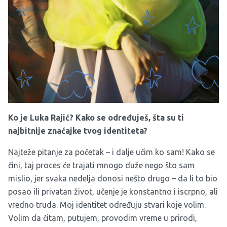
Ko je Luka Rajić? Kako se određuješ, šta su ti
najbitnije značajke tvog identiteta?
Najteže pitanje za početak – i dalje učim ko sam! Kako se
čini, taj proces će trajati mnogo duže nego što sam
mislio, jer svaka nedelja donosi nešto drugo – da li to bio
posao ili privatan život, učenje je konstantno i iscrpno, ali
vredno truda. Moj identitet određuju stvari koje volim.
Volim da čitam, putujem, provodim vreme u prirodi,