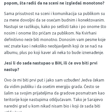
popom, šta radiš da na sceni ne izgledaš monotono?
Sama prisutnost na sceni i komunikacija sa publikom su
za mene dovoljni da se osećam budnim i konektovanim.
Nastupi se razlikuju, kako po setlisti tako i po onome što
nosim i onome što pričam za publikom. Na Kvirhani
definitivno neće biti monotno. Donosim vam pesme koje
već znate kao i nekoliko neobjavljenih koji će se naći na
albumu, plus po koji kaver ali neka to bude iznenađenje.
Jesi li do sada nastupao u BiH, ili će ovo biti prvi
nastup?
Ovo će mi biti prvi put i jako sam uzbuđen! Jedva čekam
da vidim publiku i da osetim energiju grada. Često se
šalim sa svojim prijateljima da gradove posmatram kao
teritorije koje nastupima otključavam. Tako je Sarajevo
naredni grad u kom nikad nisam bio i koji će sada biti