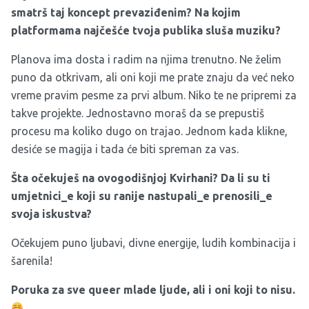
smatrš taj koncept prevaziđenim? Na kojim
platformama najčešće tvoja publika sluša muziku?
Planova ima dosta i radim na njima trenutno. Ne želim
puno da otkrivam, ali oni koji me prate znaju da već neko
vreme pravim pesme za prvi album. Niko te ne pripremi za
takve projekte. Jednostavno moraš da se prepustiš
procesu ma koliko dugo on trajao. Jednom kada klikne,
desiće se magija i tada će biti spreman za vas.
Šta očekuješ na ovogodišnjoj Kvirhani? Da li su ti
umjetnici_e koji su ranije nastupali_e prenosili_e
svoja iskustva?
Očekujem puno ljubavi, divne energije, ludih kombinacija i
šarenila!
Poruka za sve queer mlade ljude, ali i oni koji to nisu.