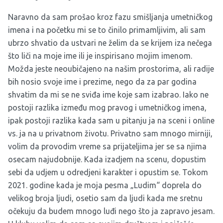
Naravno da sam prošao kroz fazu smišljanja umetničkog
imena i na početku mi se to činilo primamljivim, ali sam
ubrzo shvatio da ustvari ne želim da se krijem iza nečega
što liči na moje ime ili je inspirisano mojim imenom.
Možda jeste neoubičajeno na našim prostorima, ali radije
bih nosio svoje ime i prezime, nego da za par godina
shvatim da mi se ne sviđa ime koje sam izabrao. Iako ne
postoji razlika između mog pravog i umetničkog imena,
ipak postoji razlika kada sam u pitanju ja na sceni i online
vs. ja na u privatnom životu. Privatno sam mnogo mirniji,
volim da provodim vreme sa prijateljima jer se sa njima
osecam najudobnije. Kada izadjem na scenu, dopustim
sebi da udjem u odredjeni karakter i opustim se. Tokom
2021. godine kada je moja pesma „Ludim“ doprela do
velikog broja ljudi, osetio sam da ljudi kada me sretnu
očekuju da budem mnogo luđi nego što ja zapravo jesam.