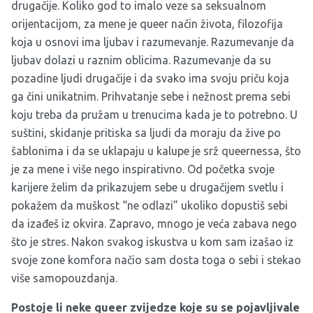
drugačije. Koliko god to imalo veze sa seksualnom
orijentacijom, za mene je queer način života, filozofija
koja u osnovi ima ljubav i razumevanje. Razumevanje da
ljubav dolazi u raznim oblicima. Razumevanje da su
pozadine ljudi drugačije i da svako ima svoju priču koja
ga čini unikatnim. Prihvatanje sebe i nežnost prema sebi
koju treba da pružam u trenucima kada je to potrebno. U
suštini, skidanje pritiska sa ljudi da moraju da žive po
šablonima i da se uklapaju u kalupe je srž queernessa, što
je za mene i više nego inspirativno. Od početka svoje
karijere želim da prikazujem sebe u drugačijem svetlu i
pokažem da muškost “ne odlazi” ukoliko dopustiš sebi
da izađeš iz okvira. Zapravo, mnogo je veća zabava nego
što je stres. Nakon svakog iskustva u kom sam izašao iz
svoje zone komfora načio sam dosta toga o sebi i stekao
više samopouzdanja.
Postoje li neke queer zvijedze koje su se pojavljivale