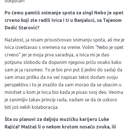
otključan!
Po čemu pamtiš snimanje spota za singl Nebo je opet
crveno koji ste radili Ivica i ti u Banjaluci, sa Tajanom
Dedić Starović?
Nažalost, ja nisam prisustvovao snimanju spota, ali me je
Ivica izveštavao s vremena na vreme. Volim “Nebo je opet
crveno” jer je moja prva saradnja, a Ivica mi je dao
potpunu slobodu da dopunim njegovu priču onako kako
sam je ja razumeo. To je bio prvi put (i jedini do sada) da
sam imao priliku da na već napisan tekst dodam svoju
perspektivu i to je značilo da sam morao da se ubacim u
mindset u kom je Ivica bio kada je pisao svoj deo. Veoma
je zanimljiv takav princip rada, nadam se da će uskoro
biti još nekih kolaboracija.
Šta su planovi za daljnju muzičku karijeru Luke
Rajića? Maštaš li o nekom krutom nosaču zvuka, ili