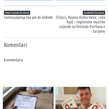
Navigacija članaka
PRETHODNI ČLANAK
SLJEDEĆI ČLANAK
Samospaljenja kao put do slobode
Džipsii, Bojana Vunturišević, Luka
Rajić – regionalne muzičke
zvijezde na festivalu Kvirhana u
Sarajevu
Komentari
komentara