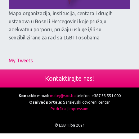
Mapa organizacija, institucija, centara i drugih
ustanova u Bosni i Hercegovini koje pružaju
adekvatnu potporu, pružaju usluge i/ili su
senzibilizirane za rad sa LGBTI osobama
My Tweets
Kontaktirajte nas!
Kontakt:
e-mail:
matej@soc.ba
telefon: +387 33 551 000
Osnivač portala:
Sarajevski otvoreni centar
Podrška
|
Impressum
© LGBTI.ba 2021