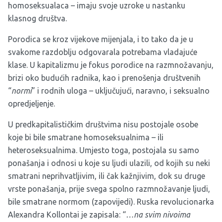
homoseksualaca – imaju svoje uzroke u nastanku
klasnog društva.
Porodica se kroz vijekove mijenjala, i to tako da je u
svakome razdoblju odgovarala potrebama vladajuće
klase. U kapitalizmu je fokus porodice na razmnožavanju,
brizi oko budućih radnika, kao i prenošenja društvenih
“
normi
” i rodnih uloga – uključujući, naravno, i seksualno
opredjeljenje.
U predkapitalističkim društvima nisu postojale osobe
koje bi bile smatrane homoseksualnima – ili
heteroseksualnima. Umjesto toga, postojala su samo
ponašanja i odnosi u koje su ljudi ulazili, od kojih su neki
smatrani neprihvatljivim, ili čak kažnjivim, dok su druge
vrste ponašanja, prije svega spolno razmnožavanje ljudi,
bile smatrane normom (zapovijedi). Ruska revolucionarka
Alexandra Kollontai je zapisala: “
…na svim nivoima