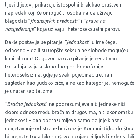
lijevi dijelovi, prikazuju istospolni brak kao društveni
napredak koji će omogućiti osobama da uživaju
blagodati “
finansijskih prednosti
“ i “
prava na
nasljeđivanje
“ koja uživaju i heteroseksualni parovi.
Dakle postavlja se pitanje: “
jednakost
” u ime čega,
odnosno – da li su uopšte seksualne slobode moguće u
kapitalizmu? Odgovor na ovo pitanje je negativan.
Izgradnja svijeta slobodnog od homofobije i
heteroseksizma, gdje je svaki pojedinac tretiran i
sagledan kao ljudsko biće, a ne kao kategorija, nemoguće
je unutar kapitalizma.
“
Bračna jednakost
” ne podrazumijeva niti jednake niti
dobre odnose među bračnim drugovima, niti ekonomsku
jednakost – ona podrazumijeva samo daljnje klasno
ugnjetavanje od strane buržoazije. Komunističko društvo
bi umjesto toga bilo društvo u kojem bi ljudski odnosi bili