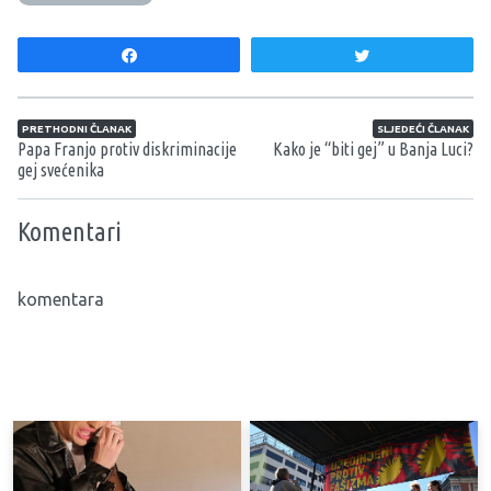
Share
Tweet
Navigacija članaka
PRETHODNI ČLANAK
SLJEDEĆI ČLANAK
Papa Franjo protiv diskriminacije
Kako je “biti gej” u Banja Luci?
gej svećenika
Komentari
komentara