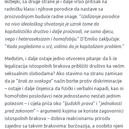
lezbejki, sa druge strane je i dalje vršio pritisak na
radničku klasu i njihove porodice da nastave sa
proizvodnjom buduće radne snage. “
Uzdizanje porodice
na nivo ideološkog shvatanja je uzrok tome da
kapitalističko društvo i dalje proizvodi, ne samo djecu,
nego i heteroseksizam i homofobiju
.“ D’Emilio zaključuje:
“
Kada pogledamo u srž, vidimo da je kapitalizam problem.
“
Međutim, i dalje ostaje jedno otvoreno pitanje: da li će
legalizacija istospolnih brakova približiti društvo ka većim
seksualnim slobodama? Ako stavimo na stranu zamisao
da je “
brak za svakoga
“ način borbe protiv diskriminacije
– ostaje i dalje činjenica da fizički i verbalni napadi, kao ni
homofobni poslodavci neće jednostavno nestati jednim
potezom – i cijela priča oko “
ljudskih prava
“ i “
jednakosti
pred zakonom
“ – argumenti kojima se koriste zagovornici
istospolnih brakova – dobiva reakcionarnu prirodu
zajedno sa takvim brakovima: buržoazija, a osobito njeni