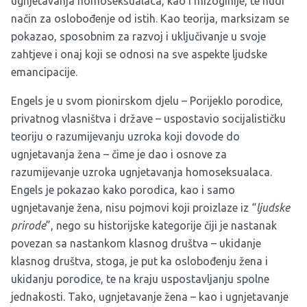
ugnjetavanja homoseksualaca, kao i mizoginije, te nudi
način za oslobođenje od istih. Kao teorija, marksizam se
pokazao, sposobnim za razvoj i uključivanje u svoje
zahtjeve i onaj koji se odnosi na sve aspekte ljudske
emancipacije.
Engels je u svom pionirskom djelu – Porijeklo porodice,
privatnog vlasništva i države – uspostavio socijalističku
teoriju o razumijevanju uzroka koji dovode do
ugnjetavanja žena – čime je dao i osnove za
razumijevanje uzroka ugnjetavanja homoseksualaca.
Engels je pokazao kako porodica, kao i samo
ugnjetavanje žena, nisu pojmovi koji proizlaze iz “
ljudske
prirode
”, nego su historijske kategorije čiji je nastanak
povezan sa nastankom klasnog društva – ukidanje
klasnog društva, stoga, je put ka oslobođenju žena i
ukidanju porodice, te na kraju uspostavljanju spolne
jednakosti. Tako, ugnjetavanje žena – kao i ugnjetavanje