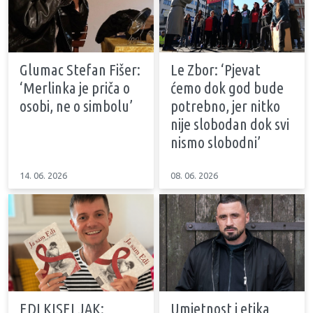
Glumac Stefan Fišer:
Le Zbor: ‘Pjevat
‘Merlinka je priča o
ćemo dok god bude
osobi, ne o simbolu’
potrebno, jer nitko
nije slobodan dok svi
nismo slobodni’
14. 06. 2026
08. 06. 2026
EDI KISELJAK:
Umjetnost i etika