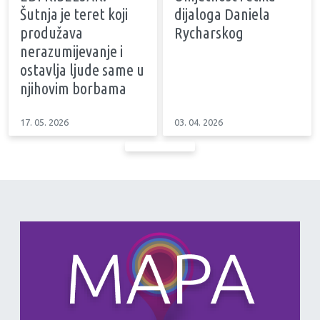
Šutnja je teret koji
dijaloga Daniela
produžava
Rycharskog
nerazumijevanje i
ostavlja ljude same u
njihovim borbama
17. 05. 2026
03. 04. 2026