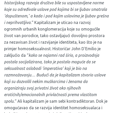
historijskog razvoja društva bile su uspostavljene norme
koje su određivale uslove pod kojima bi se ljubav smatrala
‘dopuštenom,’ a kada i pod kojim uslovima je ljubav grešna
i neprihvatljiva.
“ Kapitalizam je uticao na razvoj
ogromnih urbanih konglomeracija koje su omogućile
život van porodice, tako ostavljajući dovoljno prostora
za nezavisan život i razvijanje identiteta, kao što je na
primjer homoseksualnost. Historičar John D'Emilio je
zaključio da “
kako se najamni rad širio, a proizvodnja
postala socijalizirana, tako je postalo moguće da se
seksualnost oslobodi ‘imperativa’ koji je bio na
razmnožavanju… Budući da je kapitalizam stvorio uslove
koji su dozvolili nekim muškarcima i ženama da
organiziraju svoj privatni život oko njihovih
erotičnih/emocionalnih privlačnosti prema vlastitom
spolu.
“ Ali kapitalizam je sam sebi kontradiktoran. Dok je
omogućavao da se razvija identitet homoseksualaca i