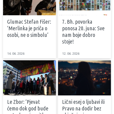
Glumac Stefan Fišer:
7. Bh. povorka
‘Merlinka je priča o
ponosa 20. juna: Sve
osobi, ne o simbolu’
nam boje dobro
stoje!
14. 06. 2026
12. 06. 2026
Le Zbor: ‘Pjevat
Lični esej o ljubavi ili
ćemo dok god bude
Pravo na dodir bez