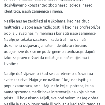
doživljavamo konstantno zbog našeg izgleda, našeg
identiteta, naših zamjenica i imena.
Nasilje nas ne zaobilazi ni u školama, kad nas drugi
maltretiraju zbog naše različitosti ili kad nas profesori/ce
odbijaju zvati našim imenima i koristiti naše zamjenice.
Nasilje je itekako izraženo i kada tražimo da naši
dokumenti odgovaraju našem identitetu i bivamo
odbijeni sve dok se ne podvrgnemo sterilizaciji, dajući
tako za pravo državi da odlučuje o našim tijelima i
životima.
Nasilje doživljavamo i kad se susretnemo s čuvarima
svete zakletve ‘Najprije ne naškodi!’ koji nas ispituju
poput zamoraca, ne slušaju naše želje i potrebe, te na
nama sprovode medicinske intervencije na koje nismo
pristali ili koje nismo željeli, sve pod velom ‘našeg dobra’.
Nasilje je svako ignoriranje ili odbijanje kad apliciramo za