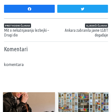
Share
Tweet
Navigacija članaka
PRETHODNI ČLANAK
SLJEDEĆI ČLANAK
Mit o nekažnjavanju lezbejki –
Ankara zabranila javne LGBT
Drugi dio
događaje
Komentari
komentara