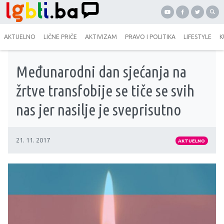
AKTUELNO
LIČNE PRIČE
AKTIVIZAM
PRAVO I POLITIKA
LIFESTYLE
K
Međunarodni dan sjećanja na
žrtve transfobije se tiče se svih
nas jer nasilje je sveprisutno
21. 11. 2017
AKTUELNO