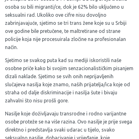
osoba su bili migranti/ce, dok je 62% bilo uključeno u
seksualni rad. Ukoliko ove cifre nisu dovoljno
zabrinjavajuće, sjetimo se tri trans žene koje su u Srbiji
ove godine bile pretučene, te maltretirane od strane
policije koja nije procesuirala zločine na profesionalan
način.
Sjetimo se svakog puta kad su mediji iskoristili naše
osobne priče kako bi svojim senzacionalističkim pisanjem
dizali naklade. Sjetimo se svih onih neprijavljenih
slučajeva nasilja koje znamo, naših prijatelja/ica koje od
straha od dalje diskriminacije i nasilja šute i bivaju
zahvalni što nisu prošli gore.
Nasilje koje doživljavaju transrodne i rodno varijantne
osobe proteže se na više razina. Ovo nasilje je prije svega
direktno i predstavlja svaki udarac u tijelo, svako
seksualno nasilje, dobacivanje i vrijeđanje, koje