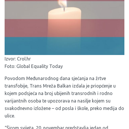
Izvor:
Crol.hr
Foto: Global Equality Today
Povodom Međunarodnog dana sjećanja na žrtve
transfobije, Trans Mreža Balkan izdala je priopćenje u
kojem podsjeća na broj ubijenih transrodnih i rodno
varijantnih osoba te upozorava na nasilje kojem su
svakodnevno izložene – od posla i škole, preko medija do
ulice.
“Širom svijeta, 20. novembar predstavlja jedan od