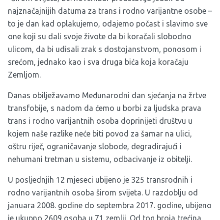
najznačajnijih datuma za trans i rodno varijantne osobe –
to je dan kad oplakujemo, odajemo počast i slavimo sve
one koji su dali svoje živote da bi koračali slobodno
ulicom, da bi udisali zrak s dostojanstvom, ponosom i
srećom, jednako kao i sva druga bića koja koračaju
Zemljom.
Danas obilježavamo Međunarodni dan sjećanja na žrtve
transfobije, s nadom da ćemo u borbi za ljudska prava
trans i rodno varijantnih osoba doprinijeti društvu u
kojem naše razlike neće biti povod za šamar na ulici,
oštru riječ, ograničavanje slobode, degradirajući i
nehumani tretman u sistemu, odbacivanje iz obitelji.
U posljednjih 12 mjeseci ubijeno je 325 transrodnih i
rodno varijantnih osoba širom svijeta. U razdoblju od
januara 2008. godine do septembra 2017. godine, ubijeno
je ukupno 2609 osoba u 71 zemlji. Od tog broja trećina