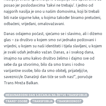
posao jer poslodavcima ‘takvi ne trebaju’. I jedno od
najgorih nasilja je ono u našim domovima, koji bi trebali
biti naše sigurne luke, u kojima također bivamo pretučeni,
odbačeni, vrijeđani, omalovažavani.
Danas odajemo počast, sjećamo se i slavimo, ali i dižemo
glas – za društvo u kojem smo svi jednako poštovani i
vrijedni, u kojem su naši identiteti i tijela slavljeni, u kojem
je svaki udah jednako važan. Danas, a i svakog dana,
imajmo na umu kakvo društvo želimo i dajmo sve od
sebe da ga stvorimo, bilo da smo trans i rodno
varijantne osobe, bilo da smo obitelj, prijatelji/ce,
saveznici/e. Današnji dan tiče se svih nas!”, poručuje
Trans Mreža Balkan.
MEĐUNARODNI DAN SJEĆANJA NA ŽRTVE TRANSFOBIJE
TRANS* OSOBE
TRANSFOBIJA
TRANSRODNOST