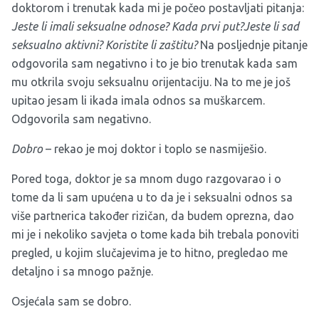
doktorom i trenutak kada mi je počeo postavljati pitanja:
Jeste li imali seksualne odnose?
Kada prvi put?Jeste li sad
seksualno aktivni?
Koristite li zaštitu?
Na posljednje pitanje
odgovorila sam negativno i to je bio trenutak kada sam
mu otkrila svoju seksualnu orijentaciju. Na to me je još
upitao jesam li ikada imala odnos sa muškarcem.
Odgovorila sam negativno.
Dobro
– rekao je moj doktor i toplo se nasmiješio.
Pored toga, doktor je sa mnom dugo razgovarao i o
tome da li sam upućena u to da je i seksualni odnos sa
više partnerica također rizičan, da budem oprezna, dao
mi je i nekoliko savjeta o tome kada bih trebala ponoviti
pregled, u kojim slučajevima je to hitno, pregledao me
detaljno i sa mnogo pažnje.
Osjećala sam se dobro.