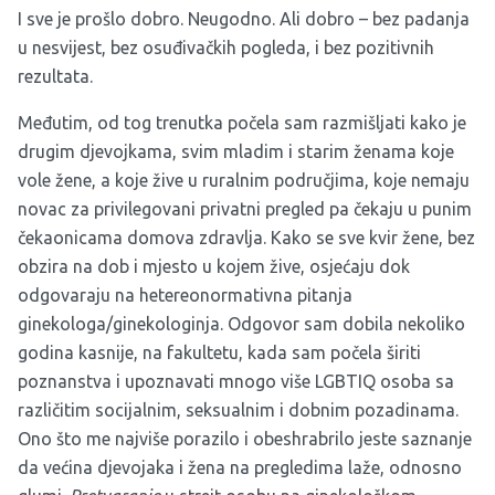
I sve je prošlo dobro. Neugodno. Ali dobro – bez padanja
u nesvijest, bez osuđivačkih pogleda, i bez pozitivnih
rezultata.
Međutim, od tog trenutka počela sam razmišljati kako je
drugim djevojkama, svim mladim i starim ženama koje
vole žene, a koje žive u ruralnim područjima, koje nemaju
novac za privilegovani privatni pregled pa čekaju u punim
čekaonicama domova zdravlja. Kako se sve kvir žene, bez
obzira na dob i mjesto u kojem žive, osjećaju dok
odgovaraju na hetereonormativna pitanja
ginekologa/ginekologinja. Odgovor sam dobila nekoliko
godina kasnije, na fakultetu, kada sam počela širiti
poznanstva i upoznavati mnogo više LGBTIQ osoba sa
različitim socijalnim, seksualnim i dobnim pozadinama.
Ono što me najviše porazilo i obeshrabrilo jeste saznanje
da većina djevojaka i žena na pregledima laže, odnosno