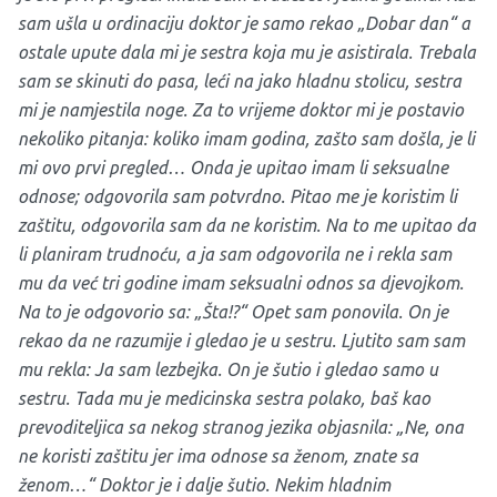
sam ušla u ordinaciju doktor je samo rekao „Dobar dan“ a
ostale upute dala mi je sestra koja mu je asistirala. Trebala
sam se skinuti do pasa, leći na jako hladnu stolicu, sestra
mi je namjestila noge. Za to vrijeme doktor mi je postavio
nekoliko pitanja: koliko imam godina, zašto sam došla, je li
mi ovo prvi pregled… Onda je upitao imam li seksualne
odnose; odgovorila sam potvrdno. Pitao me je koristim li
zaštitu, odgovorila sam da ne koristim. Na to me upitao da
li planiram trudnoću, a ja sam odgovorila ne i rekla sam
mu da već tri godine imam seksualni odnos sa djevojkom.
Na to je odgovorio sa: „Šta!?“ Opet sam ponovila. On je
rekao da ne razumije i gledao je u sestru. Ljutito sam sam
mu rekla: Ja sam lezbejka. On je šutio i gledao samo u
sestru. Tada mu je medicinska sestra polako, baš kao
prevoditeljica sa nekog stranog jezika objasnila: „Ne, ona
ne koristi zaštitu jer ima odnose sa ženom, znate sa
ženom…“ Doktor je i dalje šutio. Nekim hladnim