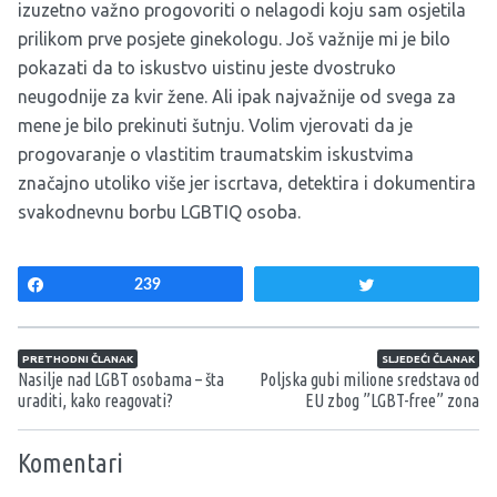
izuzetno važno progovoriti o nelagodi koju sam osjetila
prilikom prve posjete ginekologu. Još važnije mi je bilo
pokazati da to iskustvo uistinu jeste dvostruko
neugodnije za kvir žene. Ali ipak najvažnije od svega za
mene je bilo prekinuti šutnju. Volim vjerovati da je
progovaranje o vlastitim traumatskim iskustvima
značajno utoliko više jer iscrtava, detektira i dokumentira
svakodnevnu borbu LGBTIQ osoba.
Share
239
Tweet
Navigacija članaka
PRETHODNI ČLANAK
SLJEDEĆI ČLANAK
Nasilje nad LGBT osobama – šta
Poljska gubi milione sredstava od
uraditi, kako reagovati?
EU zbog ”LGBT-free” zona
Komentari