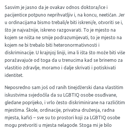
Sasvim je jasno da je ovakav odnos doktora/ice i
pacijentice potpuno neprihvatljiv i, na koncu, neetičan. Jer
u ordinacijama bismo trebali/e biti iskreni/e, otvoriti se i,
što je najvažnije, iskreno razgovarati. To je mjesto na
kojem se ništa ne smije podrazumijevati, to je mjesto na
kojem ne bi trebalo biti heteronormativnosti i
diskriminacije. U krajnjoj liniji, ima li išta što može biti više
poražavajuće od toga da u trenucima kad se brinemo za
vlastitio zdravlje, moramo i dalje skrivati i potiskivati
identitet.
Neposredno sam još od ranih tinejdžerski dana vlastitim
iskustvima svjedočila da su LGBTIQ osobe osuđivane,
gledane poprijeko, i vrlo često diskriminirane na različitim
mjestima. Škole, ordinacije, privatna druženja, radna
mjesta, kafići – sve su to prostori koji za LGBTIQ osobe
mogu pretvoriti u mjesta nelagode. Stoga mi je bilo