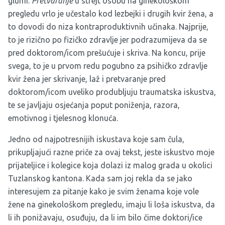
glumi.
Pretvaranje
u strejt osobu na ginekološkom
pregledu vrlo je učestalo kod lezbejki i drugih kvir žena, a
to dovodi do niza kontraproduktivnih učinaka. Najprije,
to je rizično po fizičko zdravlje jer podrazumijeva da se
pred doktorom/icom prešućuje i skriva. Na koncu, prije
svega, to je u prvom redu pogubno za psihičko zdravlje
kvir žena jer skrivanje, laž i pretvaranje pred
doktorom/icom uveliko produbljuju traumatska iskustva,
te se javljaju osjećanja poput poniženja, razora,
emotivnog i tjelesnog klonuća.
Jedno od najpotresnijih iskustava koje sam čula,
prikupljajući razne priče za ovaj tekst, jeste iskustvo moje
prijateljice i kolegice koja dolazi iz malog grada u okolici
Tuzlanskog kantona. Kada sam joj rekla da se jako
interesujem za pitanje kako je svim ženama koje vole
žene na ginekološkom pregledu, imaju li loša iskustva, da
li ih ponižavaju, osuđuju, da li im bilo čime doktori/ice