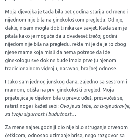
Moja djevojka je tada bila pet godina starija od mene i
nijednom nije bila na ginekološkom pregledu. Od nje,
dakle, nisam mogla dobiti nikakav savjet. Kada sam je
pitala kako je moguće da u dvadeset trećoj godini
nijedom nije bila na pregledu, rekla mi je da je to zbog
njene mame koja misli da nema potrebe da ide
ginekologu sve dok ne bude imala prve (u njenom
tradicionalnom viđenju, naravno, bračne) odnose.
I tako sam jednog junskog dana, zajedno sa sestrom i
mamom, otišla na prvi ginekološki pregled. Moja
prijateljica je dijelom bila u pravu: uđeš, presvučeš se,
raširiš noge i kažeš sebi:
Ovo je za tebe, za tvoje zdravlje,
za tvoju sigurnost i budućnost…
Za mene najneugodniji dio nije bilo struganje drvenom
četkicom, odnosno uzimanje brisa, nego razgovor sa