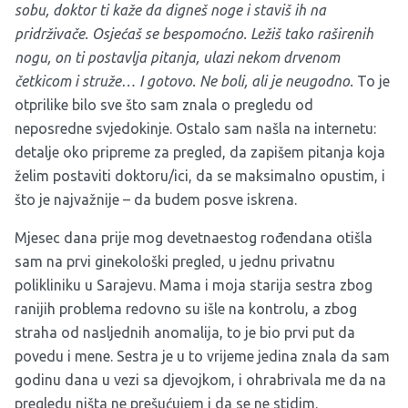
sobu, doktor ti kaže da digneš noge i staviš ih na
pridrživače. Osjećaš se bespomoćno. Ležiš tako raširenih
nogu, on ti postavlja pitanja, ulazi nekom drvenom
četkicom i struže… I gotovo. Ne boli, ali je neugodno.
To je
otprilike bilo sve što sam znala o pregledu od
neposredne svjedokinje. Ostalo sam našla na internetu:
detalje oko pripreme za pregled, da zapišem pitanja koja
želim postaviti doktoru/ici, da se maksimalno opustim, i
što je najvažnije – da budem posve iskrena.
Mjesec dana prije mog devetnaestog rođendana otišla
sam na prvi ginekološki pregled, u jednu privatnu
polikliniku u Sarajevu. Mama i moja starija sestra zbog
ranijih problema redovno su išle na kontrolu, a zbog
straha od nasljednih anomalija, to je bio prvi put da
povedu i mene. Sestra je u to vrijeme jedina znala da sam
godinu dana u vezi sa djevojkom, i ohrabrivala me da na
pregledu ništa ne prešućujem i da se ne stidim.