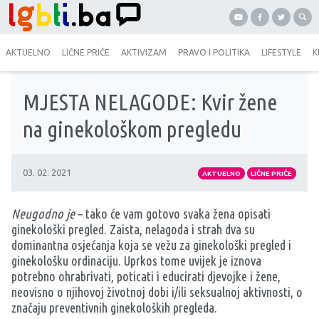
AKTUELNO
LIČNE PRIČE
AKTIVIZAM
PRAVO I POLITIKA
LIFESTYLE
K
MJESTA NELAGODE: Kvir žene
na ginekološkom pregledu
03. 02. 2021
AKTUELNO
LIČNE PRIČE
Neugodno je
– tako će vam gotovo svaka žena opisati
ginekološki pregled. Zaista, nelagoda i strah dva su
dominantna osjećanja koja se vežu za ginekološki pregled i
ginekološku ordinaciju. Uprkos tome uvijek je iznova
potrebno ohrabrivati, poticati i educirati djevojke i žene,
neovisno o njihovoj životnoj dobi i/ili seksualnoj aktivnosti, o
značaju preventivnih ginekoloških pregleda.