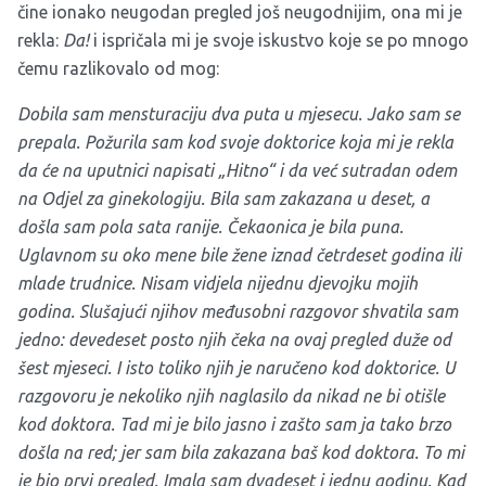
čine ionako neugodan pregled još neugodnijim, ona mi je
rekla:
Da!
i ispričala mi je svoje iskustvo koje se po mnogo
čemu razlikovalo od mog:
Dobila sam mensturaciju dva puta u mjesecu. Jako sam se
prepala. Požurila sam kod svoje doktorice koja mi je rekla
da će na uputnici napisati „Hitno“ i da već sutradan odem
na Odjel za ginekologiju. Bila sam zakazana u deset, a
došla sam pola sata ranije. Čekaonica je bila puna.
Uglavnom su oko mene bile žene iznad četrdeset godina ili
mlade trudnice. Nisam vidjela nijednu djevojku mojih
godina. Slušajući njihov međusobni razgovor shvatila sam
jedno: devedeset posto njih čeka na ovaj pregled duže od
šest mjeseci. I isto toliko njih je naručeno kod doktorice. U
razgovoru je nekoliko njih naglasilo da nikad ne bi otišle
kod doktora. Tad mi je bilo jasno i zašto sam ja tako brzo
došla na red; jer sam bila zakazana baš kod doktora. To mi
je bio prvi pregled. Imala sam dvadeset i jednu godinu. Kad