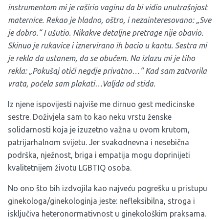
instrumentom mi je raširio vaginu da bi vidio unutrašnjost
maternice. Rekao je hladno, oštro, i nezainteresovano: „Sve
je dobro.“ I ušutio. Nikakve detaljne pretrage nije obavio.
Skinuo je rukavice i iznervirano ih bacio u kantu. Sestra mi
je rekla da ustanem, da se obučem. Na izlazu mi je tiho
rekla: „Pokušaj otići negdje privatno…“ Kad sam zatvorila
vrata, počela sam plakati…Valjda od stida.
Iz njene ispovijesti najviše me dirnuo gest medicinske
sestre. Doživjela sam to kao neku vrstu ženske
solidarnosti koja je izuzetno važna u ovom krutom,
patrijarhalnom svijetu. Jer svakodnevna i nesebična
podrška, nježnost, briga i empatija mogu doprinijeti
kvalitetnijem životu LGBTIQ osoba.
No ono što bih izdvojila kao najveću pogrešku u pristupu
ginekologa/ginekologinja jeste: nefleksibilna, stroga i
isključiva heteronormativnost u ginekološkim praksama.