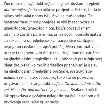
Čini mi se da svi/e doktori/ice na ginekološkom pregledu
podrazumijevaju
da su njihove pacijentice hetero, te da je
njihov seksualni odnos isključivo sa muškarcima. Ta
heteronormativnost ponajviše se vidi iz razgovora sa
ginekologom/ginekologinjom, koji/e postavljanjem
pitanja o zaštiti i partnerima, prije negoli i pomisle upitati
za seksualno opredjeljenje, kvir pacijentice stavljaju u
neprijatan i diskiriminirajući položaj. Heteronormativne
prakse i razgovori vrlo često rezultiraju time da kvir žene
na ginekološkim pregledima lažu, odnosno prešućuju svoj
identitiet. Nekoliko mojih prijatljica priznalo mi je da su
na ginekološkim pregledima
postajale, pretvarale se,
uklapale se
, u heteroseksualke, tako što su potvrdno
odgovarale na pitanja doktora/ica:
Da, imam odnose. Da,
zaštićene. Da, moj partner i ja pazimo…
Svaka od njih tu
laž opravdava osjećajem nelagode, pa čak i strahom od
otkrivanja seksualne orijentacije.