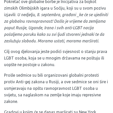
Pokretač ove globalne borbe je
Inicijativa za bojkot
zimskih Olimbijskih igara u Sočiju
, koji su u svom pozivu
izjavili:
U nedjelju, 8. septembra, građani _ke će se ujediniti
za globalnu ravnopravnost! Došlo je vrijeme da zemljama
poput Rusije, Ugande, Irana i svih anti-LGBT nacija
pošaljemo poruku kako su svi ljudi stvoreni jednaki te da
zaslužuju slobodu. Moramo ustati, moramo marširati.
Cilj ovog djelovanja jeste podići svjesnost o stanju prava
LGBT osoba, koja se u mnogim državama ne poštuju ili
uopšte ne postoje u zakonu.
Prošle sedmice su bili organizovani globalni protesti
protiv Anti-gej zakona u Rusiji, a ove sedmice se oni šire i
usmjeravaju na opštu ravnopravnost LGBT osoba u
svijetu, sa naglaskom na zemlje koje imaju represivne
zakone.
Gradovi u kojim će se danas marširati su New York,