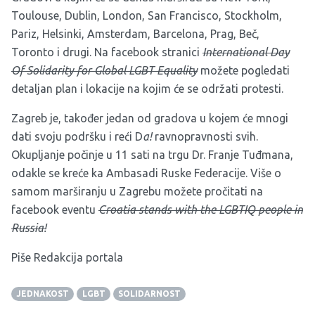
Toulouse, Dublin, London, San Francisco, Stockholm,
Pariz, Helsinki, Amsterdam, Barcelona, Prag, Beč,
Toronto i drugi. Na facebook stranici
International Day
Of Solidarity for Global LGBT Equality
možete pogledati
detaljan plan i lokacije na kojim će se održati protesti.
Zagreb je, također jedan od gradova u kojem će mnogi
dati svoju podršku i reći D
a!
ravnopravnosti svih.
Okupljanje počinje u 11 sati na trgu Dr. Franje Tuđmana,
odakle se kreće ka Ambasadi Ruske Federacije. Više o
samom marširanju u Zagrebu možete pročitati na
facebook eventu
Croatia stands with the LGBTIQ people in
Russia!
Piše Redakcija portala
JEDNAKOST
LGBT
SOLIDARNOST