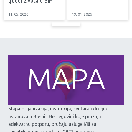
queer života u BiH
11. 05. 2026
19. 01. 2026
Mapa organizacija, institucija, centara i drugih
ustanova u Bosni i Hercegovini koje pružaju
adekvatnu potporu, pružaju usluge i/ili su
senzibilizirane za rad sa LGBTI osobama