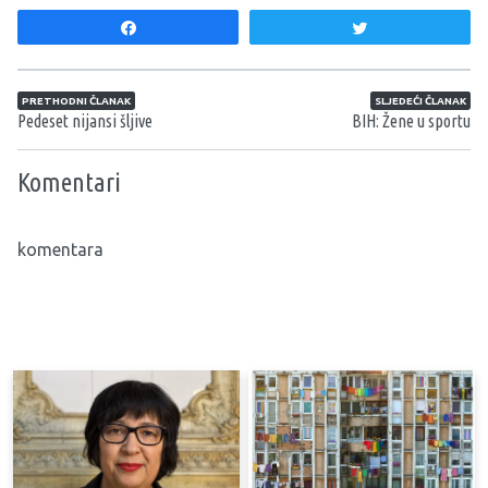
Share
Tweet
Navigacija članaka
PRETHODNI ČLANAK
SLJEDEĆI ČLANAK
Pedeset nijansi šljive
BIH: Žene u sportu
Komentari
komentara