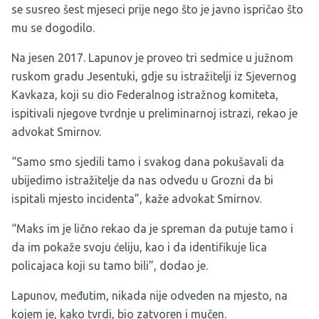
se susreo šest mjeseci prije nego što je javno ispričao što
mu se dogodilo.
Na jesen 2017. Lapunov je proveo tri sedmice u južnom
ruskom gradu Jesentuki, gdje su istražitelji iz Sjevernog
Kavkaza, koji su dio Federalnog istražnog komiteta,
ispitivali njegove tvrdnje u preliminarnoj istrazi, rekao je
advokat Smirnov.
“Samo smo sjedili tamo i svakog dana pokušavali da
ubijedimo istražitelje da nas odvedu u Grozni da bi
ispitali mjesto incidenta”, kaže advokat Smirnov.
“Maks im je lično rekao da je spreman da putuje tamo i
da im pokaže svoju ćeliju, kao i da identifikuje lica
policajaca koji su tamo bili”, dodao je.
Lapunov, međutim, nikada nije odveden na mjesto, na
kojem je, kako tvrdi, bio zatvoren i mučen.