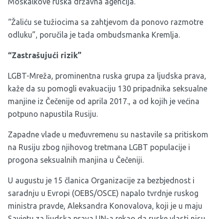
Moskalkove ruska državna agencija.
“Žaliću se tužiocima sa zahtjevom da ponovo razmotre
odluku”, poručila je tada ombudsmanka Kremlja.
“Zastrašujući rizik”
LGBT-Mreža, prominentna ruska grupa za ljudska prava,
kaže da su pomogli evakuaciju 130 pripadnika seksualne
manjine iz Čečenije od aprila 2017., a od kojih je većina
potpuno napustila Rusiju.
Zapadne vlade u međuvremenu su nastavile sa pritiskom
na Rusiju zbog njihovog tretmana LGBT populacije i
progona seksualnih manjina u Čečeniji.
U augustu je 15 članica Organizacije za bezbjednost i
saradnju u Evropi (OEBS/OSCE) napalo tvrdnje ruskog
ministra pravde, Aleksandra Konovalova, koji je u maju
Savjetu za ljudska prava UN-a rekao da ruske vlasti nisu