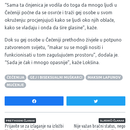
“Sama ta činjenica je vodila do toga da mnogo ljudi u
Čečeniji počne da se osvrće i traži gej osobe u svom
okruženju: procjenjujući kako se ljudi oko njih oblače,
kako se vladaju i onda da šire glasine”, kaže.
Dok su gej osobe u Čečeniji prethodno živjele u potpuno
zatvorenom svijetu, “makar su se mogli nositi i
funkcionisati u tom zagušujućem prostoru”, dodala je.
“Sada je čak i mnogo opasnije”, kaže Lokšina.
ČEČENIJA
GEJ I BISEKSUALNI MUŠKARCI
MAKSIM LAPUNOV
MUČENJE
Share
Tweet
Navigacija članaka
PRETHODNI ČLANAK
SLJEDEĆI ČLANAK
Prijavite se za izlaganje na izložbi
Nije važan bračni status, nego