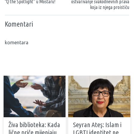
“Q the Spotlight” u Mostaru!
ostvarivanje svakodnevnih prava
koja iz njega proističu
Komentari
komentara
Živa biblioteka: Kada
Seyran Ateş: Islam i
lične priče mijenjaju
LGBTI identitet ne