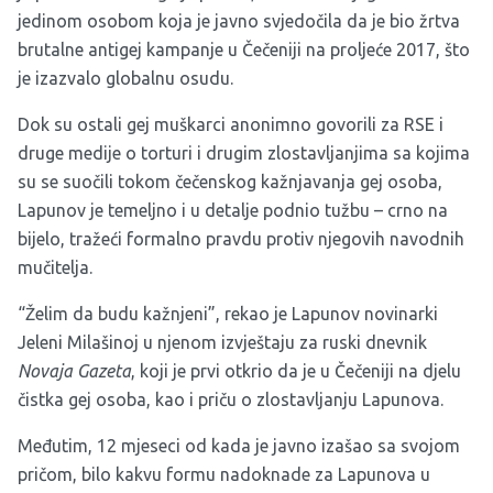
jedinom osobom koja je javno svjedočila da je bio žrtva
brutalne antigej kampanje u Čečeniji na proljeće 2017, što
je izazvalo globalnu osudu.
Dok su ostali gej muškarci anonimno govorili za RSE i
druge medije o torturi i drugim zlostavljanjima sa kojima
su se suočili tokom čečenskog kažnjavanja gej osoba,
Lapunov je temeljno i u detalje podnio tužbu – crno na
bijelo, tražeći formalno pravdu protiv njegovih navodnih
mučitelja.
“Želim da budu kažnjeni”, rekao je Lapunov novinarki
Jeleni Milašinoj u njenom izvještaju za ruski dnevnik
Novaja Gazeta
, koji je prvi otkrio da je u Čečeniji na djelu
čistka gej osoba, kao i priču o zlostavljanju Lapunova.
Međutim, 12 mjeseci od kada je javno izašao sa svojom
pričom, bilo kakvu formu nadoknade za Lapunova u