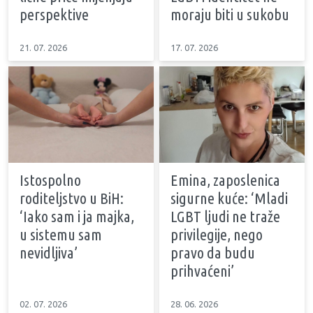
perspektive
moraju biti u sukobu
21. 07. 2026
17. 07. 2026
Istospolno
Emina, zaposlenica
roditeljstvo u BiH:
sigurne kuće: ‘Mladi
‘Iako sam i ja majka,
LGBT ljudi ne traže
u sistemu sam
privilegije, nego
nevidljiva’
pravo da budu
prihvaćeni’
02. 07. 2026
28. 06. 2026