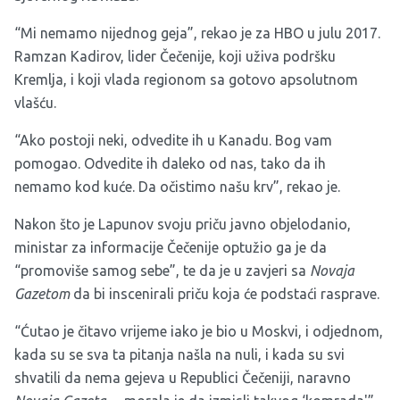
“Mi nemamo nijednog geja”, rekao je za HBO u julu 2017.
Ramzan Kadirov, lider Čečenije, koji uživa podršku
Kremlja, i koji vlada regionom sa gotovo apsolutnom
vlašću.
“Ako postoji neki, odvedite ih u Kanadu. Bog vam
pomogao. Odvedite ih daleko od nas, tako da ih
nemamo kod kuće. Da očistimo našu krv”, rekao je.​
Nakon što je Lapunov svoju priču javno objelodanio,
ministar za informacije Čečenije optužio ga je da
“promoviše samog sebe”, te da je u zavjeri sa
Novaja
Gazetom
da bi inscenirali priču koja će podstaći rasprave.
“Ćutao je čitavo vrijeme iako je bio u Moskvi, i odjednom,
kada su se sva ta pitanja našla na nuli, i kada su svi
shvatili da nema gejeva u Republici Čečeniji, naravno