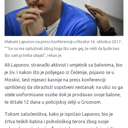
Maksim Lapunov na press konferenciji u Moskvi 16. oktobra 2017.:
“”Svi su me optuživali zbog toga što sam gej, te rekli da ljude kao
što sam ja treba ubijati”, rekao je.
Ali Lapunov, stranački aktivist i umjetnik sa balonima, bio
je živ. I nakon što je pobjegao iz Čečenije, pojavio se u
Moskvi, šest mjeseci kasnije na press konferenciji
upriličenoj da obrazloži sopstveni nestanak: na ulici su ga
otele uniformisane osobe dok je prodavao svoje balone,
te držale 12 dana u policijskoj ćeliji u Groznom.
Tokom zatočeništva, kako je ispričao Lapunov, bio je
žrtva teških batina i psihološkog terora zbog svoje