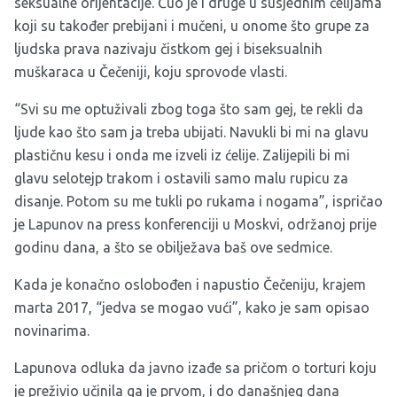
seksualne orijentacije. Čuo je i druge u susjednim ćelijama
koji su također prebijani i mučeni, u onome što grupe za
ljudska prava nazivaju čistkom gej i biseksualnih
muškaraca u Čečeniji, koju sprovode vlasti.
“Svi su me optuživali zbog toga što sam gej, te rekli da
ljude kao što sam ja treba ubijati. Navukli bi mi na glavu
plastičnu kesu i onda me izveli iz ćelije. Zalijepili bi mi
glavu selotejp trakom i ostavili samo malu rupicu za
disanje. Potom su me tukli po rukama i nogama”, ispričao
je Lapunov na press konferenciji u Moskvi, održanoj prije
godinu dana, a što se obilježava baš ove sedmice.
Kada je konačno oslobođen i napustio Čečeniju, krajem
marta 2017, “jedva se mogao vući”, kako je sam
opisao
novinarima
.
Lapunova odluka da javno izađe sa pričom o torturi koju
je preživio učinila ga je prvom, i do današnjeg dana