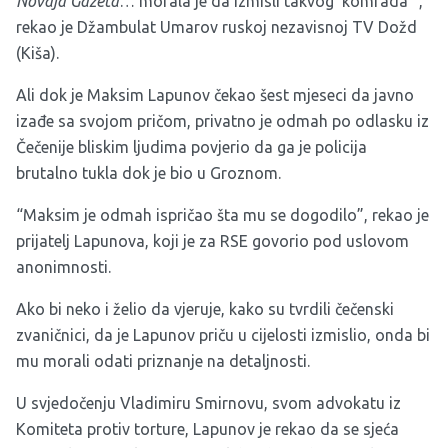
Novaja Gazeta
… morala je da izmisli takvog ‘komrada'”,
rekao je Džambulat Umarov ruskoj nezavisnoj TV Dožd
(Kiša).
Ali dok je Maksim Lapunov čekao šest mjeseci da javno
izađe sa svojom pričom, privatno je odmah po odlasku iz
Čečenije bliskim ljudima povjerio da ga je policija
brutalno tukla dok je bio u Groznom.
“Maksim je odmah ispričao šta mu se dogodilo”, rekao je
prijatelj Lapunova, koji je za RSE govorio pod uslovom
anonimnosti.
Ako bi neko i želio da vjeruje, kako su tvrdili čečenski
zvaničnici, da je Lapunov priču u cijelosti izmislio, onda bi
mu morali odati priznanje na detaljnosti.
U svjedočenju Vladimiru Smirnovu, svom advokatu iz
Komiteta protiv torture, Lapunov je rekao da se sjeća