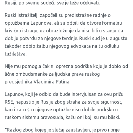
Rusiji, po svemu sudeći, sve je teže očekivati.
Ruski istražitelji započeli su predistražne radnje o
optužbama Lapunova, ali su odbili da otvore formalnu
krivičnu istragu, uz obrazloženje da nisu bili u stanju da
dobiju potvrdu za njegove tvrdnje. Ruski sud je u augustu
također odbio žalbu njegovog advokata na tu odluku
tužilaštva.
Nije mu pomogla čak ni oprezna podrška koju je dobio od
lične ombudsmanke za ljudska prava ruskog
predsjednika Vladimira Putina.
Lapunov, koji je odbio da bude intervjuisan za ovu priču
RSE, napustio je Rusiju zbog straha za svoju sigurnost,
kao i zato što njegove optužbe nisu dobile podršku u
ruskom sistemu pravosuđa, kažu oni koji su mu bliski.
“Razlog zbog kojeg je slučaj zaustavljen, je prvo i prije