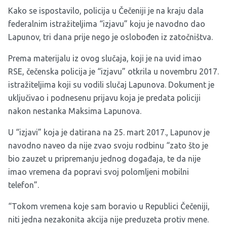
Kako se ispostavilo, policija u Čečeniji je na kraju dala
federalnim istražiteljima “izjavu” koju je navodno dao
Lapunov, tri dana prije nego je oslobođen iz zatočništva.
Prema materijalu iz ovog slučaja, koji je na uvid imao
RSE, čečenska policija je “izjavu” otkrila u novembru 2017.
istražiteljima koji su vodili slučaj Lapunova. Dokument je
uključivao i podnesenu prijavu koja je predata policiji
nakon nestanka Maksima Lapunova.
U “izjavi” koja je datirana na 25. mart 2017., Lapunov je
navodno naveo da nije zvao svoju rodbinu “zato što je
bio zauzet u pripremanju jednog događaja, te da nije
imao vremena da popravi svoj polomljeni mobilni
telefon”.
“Tokom vremena koje sam boravio u Republici Čečeniji,
niti jedna nezakonita akcija nije preduzeta protiv mene.