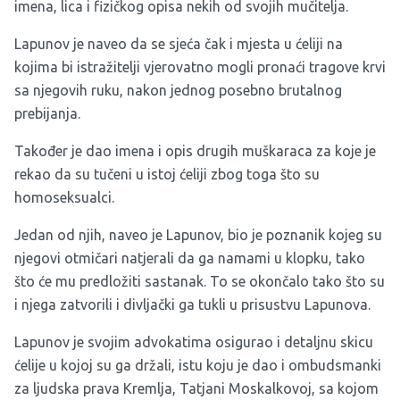
imena, lica i fizičkog opisa nekih od svojih mučitelja.
Lapunov je naveo da se sjeća čak i mjesta u ćeliji na
kojima bi istražitelji vjerovatno mogli pronaći tragove krvi
sa njegovih ruku, nakon jednog posebno brutalnog
prebijanja.
Također je dao imena i opis drugih muškaraca za koje je
rekao da su tučeni u istoj ćeliji zbog toga što su
homoseksualci.
Jedan od njih, naveo je Lapunov, bio je poznanik kojeg su
njegovi otmičari natjerali da ga namami u klopku, tako
što će mu predložiti sastanak. To se okončalo tako što su
i njega zatvorili i divljački ga tukli u prisustvu Lapunova.
Lapunov je svojim advokatima osigurao i detaljnu skicu
ćelije u kojoj su ga držali, istu koju je dao i ombudsmanki
za ljudska prava Kremlja, Tatjani Moskalkovoj, sa kojom