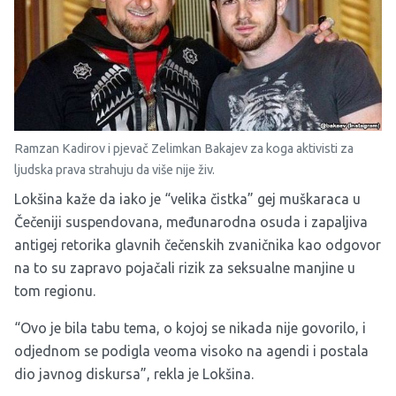
Ramzan Kadirov i pjevač Zelimkan Bakajev za koga aktivisti za
ljudska prava strahuju da više nije živ.
Lokšina kaže da iako je “velika čistka” gej muškaraca u
Čečeniji suspendovana, međunarodna osuda i zapaljiva
antigej retorika glavnih čečenskih zvaničnika kao odgovor
na to su zapravo pojačali rizik za seksualne manjine u
tom regionu.
“Ovo je bila tabu tema, o kojoj se nikada nije govorilo, i
odjednom se podigla veoma visoko na agendi i postala
dio javnog diskursa”, rekla je Lokšina.