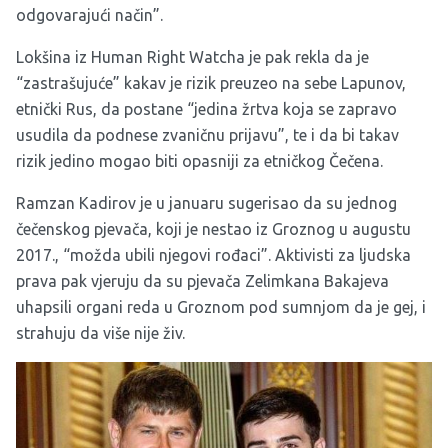
odgovarajući način”.
Lokšina iz Human Right Watcha je pak rekla da je
“zastrašujuće” kakav je rizik preuzeo na sebe Lapunov,
etnički Rus, da postane “jedina žrtva koja se zapravo
usudila da podnese zvaničnu prijavu”, te i da bi takav
rizik jedino mogao biti opasniji za etničkog Čečena.
Ramzan Kadirov je u januaru sugerisao da su jednog
čečenskog pjevača, koji je nestao iz Groznog u augustu
2017., “možda ubili njegovi rođaci”. Aktivisti za ljudska
prava pak vjeruju da su pjevača Zelimkana Bakajeva
uhapsili organi reda u Groznom pod sumnjom da je gej, i
strahuju da više nije živ.