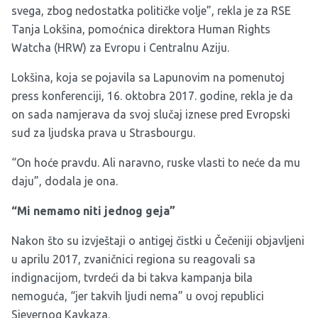
svega, zbog nedostatka političke volje”, rekla je za RSE
Tanja Lokšina, pomoćnica direktora Human Rights
Watcha (HRW) za Evropu i Centralnu Aziju.
Lokšina, koja se pojavila sa Lapunovim na pomenutoj
press konferenciji, 16. oktobra 2017. godine, rekla je da
on sada namjerava da svoj slučaj iznese pred Evropski
sud za ljudska prava u Strasbourgu.
“On hoće pravdu. Ali naravno, ruske vlasti to neće da mu
daju”, dodala je ona.
“Mi nemamo niti jednog geja”
Nakon što su izvještaji o antigej čistki u Čečeniji objavljeni
u aprilu 2017, zvaničnici regiona su reagovali sa
indignacijom, tvrdeći da bi takva kampanja bila
nemoguća, “jer takvih ljudi nema” u ovoj republici
Sjevernog Kavkaza.