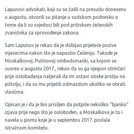
Lapunovi advokati, koji su se žalili na presudu donesenu
u augustu, otvorili su pitanje u sudskom podnesku o
tome da li su svjedoci bili pod pritiskom čečenskih
zvaničnika za sprovođenje zakona.
Sam Lapunov je rekao da je dobijao prijeteće pozive
mjesecima nakon što je napustio Čečeniju. Takođe je
Moskalkovoj, Putinovoj ombudsmanki, sa kojom se
susreo u augustu 2017., rekao da su ga njegovi otmičari
prije oslobađanja natjerali da im ostavi otiske prstiju na
pištolju, i da su mu prijetili odmazdom ukoliko se obrati
vlastima.
Opisao je i da je bio prisiljen da potpiše nekoliko “bjanko”
izjava prije nego što je oslobođen, a Moskalkova je to i
navela u pismu koje je u septembru 2017. poslala
Istražnom komitetu.