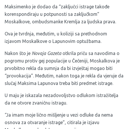
Maksimenko je dodao da “zaključci istrage takođe
korenspondiraju u potpunosti sa zaključkom”
Moskalkove, ombudsmanke Kremlja za ljudska prava.
Ova je tvrdnja, međutim, u koliziji sa prethodnom
izjavom Moskalkove o Lapunovim optužbama.
Nakon što je
Novaja Gazeta
otkrila priču sa navodima o
pogromu protiv gej populacije u Čečeniji, Moskalkova je
prvobitno rekla da sumnja da bi izvještaj mogao biti
“provokacija”. Međutim, nakon toga je rekla da vjeruje da
slučaj Maksima Lapunova treba biti predmet istrage.
U maju je iskazala nezadovoljstvo odlukom istražitelja
da ne otvore zvaničnu istragu.
“Ja imam moje lično mišljenje u vezi odluke da nema
osnova za otvaranje istrage”, citirala je izjavu