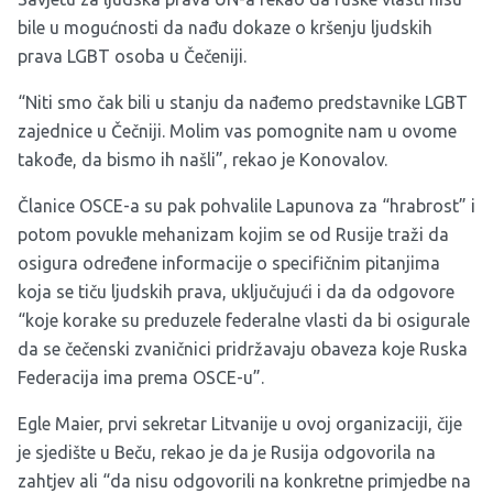
bile u mogućnosti da nađu dokaze o kršenju ljudskih
prava LGBT osoba u Čečeniji.
“Niti smo čak bili u stanju da nađemo predstavnike LGBT
zajednice u Čečniji. Molim vas pomognite nam u ovome
takođe, da bismo ih našli”, rekao je Konovalov.
Članice OSCE-a su pak pohvalile Lapunova za “hrabrost” i
potom povukle mehanizam kojim se od Rusije traži da
osigura određene informacije o specifičnim pitanjima
koja se tiču ljudskih prava, uključujući i da da odgovore
“koje korake su preduzele federalne vlasti da bi osigurale
da se čečenski zvaničnici pridržavaju obaveza koje Ruska
Federacija ima prema OSCE-u”.
Egle Maier, prvi sekretar Litvanije u ovoj organizaciji, čije
je sjedište u Beču, rekao je da je Rusija odgovorila na
zahtjev ali “da nisu odgovorili na konkretne primjedbe na