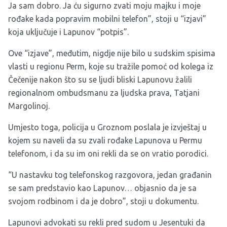
Ja sam dobro. Ja ću sigurno zvati moju majku i moje
rođake kada popravim mobilni telefon”, stoji u “izjavi”
koja uključuje i Lapunov “potpis”.
Ove “izjave”, međutim, nigdje nije bilo u sudskim spisima
vlasti u regionu Perm, koje su tražile pomoć od kolega iz
Čečenije nakon što su se ljudi bliski Lapunovu žalili
regionalnom ombudsmanu za ljudska prava, Tatjani
Margolinoj.
Umjesto toga, policija u Groznom poslala je izvještaj u
kojem su naveli da su zvali rođake Lapunova u Permu
telefonom, i da su im oni rekli da se on vratio porodici.
“U nastavku tog telefonskog razgovora, jedan građanin
se sam predstavio kao Lapunov… objasnio da je sa
svojom rodbinom i da je dobro”, stoji u dokumentu.
Lapunovi advokati su rekli pred sudom u Jesentuki da