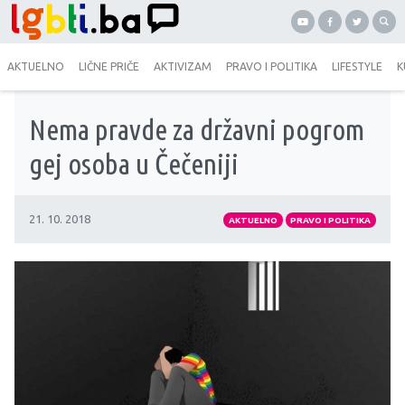
AKTUELNO
LIČNE PRIČE
AKTIVIZAM
PRAVO I POLITIKA
LIFESTYLE
K
Nema pravde za državni pogrom
gej osoba u Čečeniji
21. 10. 2018
AKTUELNO
PRAVO I POLITIKA