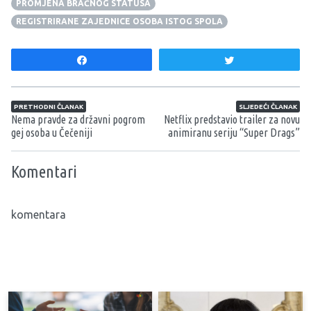
PROMJENA BRAČNOG STATUSA
REGISTRIRANE ZAJEDNICE OSOBA ISTOG SPOLA
Share
Tweet
Navigacija članaka
PRETHODNI ČLANAK
SLJEDEĆI ČLANAK
Nema pravde za državni pogrom
Netflix predstavio trailer za novu
gej osoba u Čečeniji
animiranu seriju “Super Drags”
Komentari
komentara