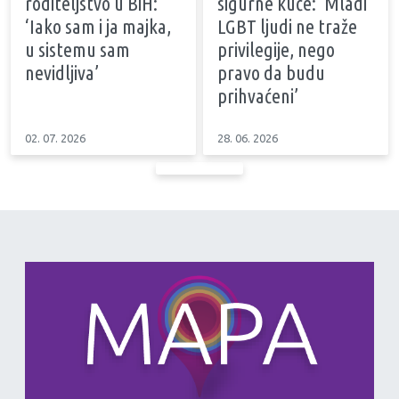
roditeljstvo u BiH:
sigurne kuće: ‘Mladi
‘Iako sam i ja majka,
LGBT ljudi ne traže
u sistemu sam
privilegije, nego
nevidljiva’
pravo da budu
prihvaćeni’
02. 07. 2026
28. 06. 2026