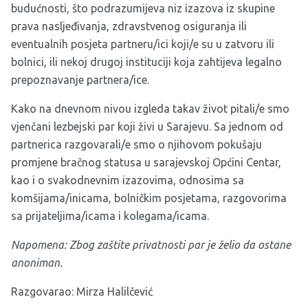
budućnosti, što podrazumijeva niz izazova iz skupine
prava nasljeđivanja, zdravstvenog osiguranja ili
eventualnih posjeta partneru/ici koji/e su u zatvoru ili
bolnici, ili nekoj drugoj instituciji koja zahtijeva legalno
prepoznavanje partnera/ice.
Kako na dnevnom nivou izgleda takav život pitali/e smo
vjenčani lezbejski par koji živi u Sarajevu. Sa jednom od
partnerica razgovarali/e smo o njihovom pokušaju
promjene bračnog statusa u sarajevskoj Općini Centar,
kao i o svakodnevnim izazovima, odnosima sa
komšijama/inicama, bolničkim posjetama, razgovorima
sa prijateljima/icama i kolegama/icama.
Napomena: Zbog zaštite privatnosti par je želio da ostane
anoniman.
Razgovarao: Mirza Halilčević