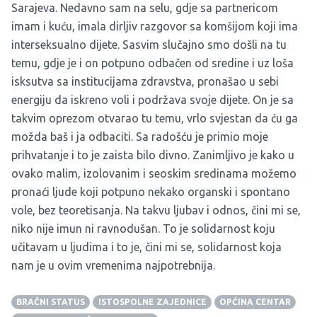
Sarajeva. Nedavno sam na selu, gdje sa partnericom
imam i kuću, imala dirljiv razgovor sa komšijom koji ima
interseksualno dijete. Sasvim slučajno smo došli na tu
temu, gdje je i on potpuno odbačen od sredine i uz loša
isksutva sa institucijama zdravstva, pronašao u sebi
energiju da iskreno voli i podržava svoje dijete. On je sa
takvim oprezom otvarao tu temu, vrlo svjestan da ću ga
možda baš i ja odbaciti. Sa radošću je primio moje
prihvatanje i to je zaista bilo divno. Zanimljivo je kako u
ovako malim, izolovanim i seoskim sredinama možemo
pronaći ljude koji potpuno nekako organski i spontano
vole, bez teoretisanja. Na takvu ljubav i odnos, čini mi se,
niko nije imun ni ravnodušan. To je solidarnost koju
učitavam u ljudima i to je, čini mi se, solidarnost koja
nam je u ovim vremenima najpotrebnija.
BRAČNI STATUS
ISTOSPOLNE ZAJEDNICE
OPĆINA CENTAR