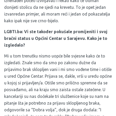
iznenađen počeo izvinjavati i rekao kako će odmah
donijeti stolicu da ne sjedi na krevetu. To je opet jedan
izvanredan primjer, ali moram reći i jedan od pokazatelja
kako ipak nije sve crno-bijelo.
LGBTI.ba: Vi ste također pokušale promijeniti i svoj
bračni status u Općini Centar u Sarajevu. Kako je to
izgledalo?
Mi u tom trenutku nismo uopće bile svjesne kako će to
izgledati. Znale smo da smo po zakonu dužne da
prijavimo brak sklopljen vani i mi smo vođene time i otišle
u ured Općine Centar. Prijava se, dakle, vrši u uredu općine
u kojoj si prijavljen/a. Otišle smo prilično spremne da se
posvađamo, ali na kraju smo zaista ostale zatečene. U
kancelariji su nas dočekale tri službenice koje su nam na
pitanje šta je potrebno za prijavu sklopljenog braka,
odgovorile sa “Dobra volja”, dok je druga dodala: “I