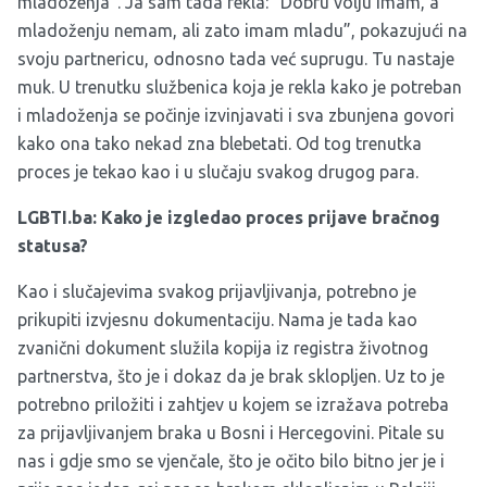
mladoženja”. Ja sam tada rekla: ”Dobru volju imam, a
mladoženju nemam, ali zato imam mladu”, pokazujući na
svoju partnericu, odnosno tada već suprugu. Tu nastaje
muk. U trenutku službenica koja je rekla kako je potreban
i mladoženja se počinje izvinjavati i sva zbunjena govori
kako ona tako nekad zna blebetati. Od tog trenutka
proces je tekao kao i u slučaju svakog drugog para.
LGBTI.ba: Kako je izgledao proces prijave bračnog
statusa?
Kao i slučajevima svakog prijavljivanja, potrebno je
prikupiti izvjesnu dokumentaciju. Nama je tada kao
zvanični dokument služila kopija iz registra životnog
partnerstva, što je i dokaz da je brak sklopljen. Uz to je
potrebno priložiti i zahtjev u kojem se izražava potreba
za prijavljivanjem braka u Bosni i Hercegovini. Pitale su
nas i gdje smo se vjenčale, što je očito bilo bitno jer je i