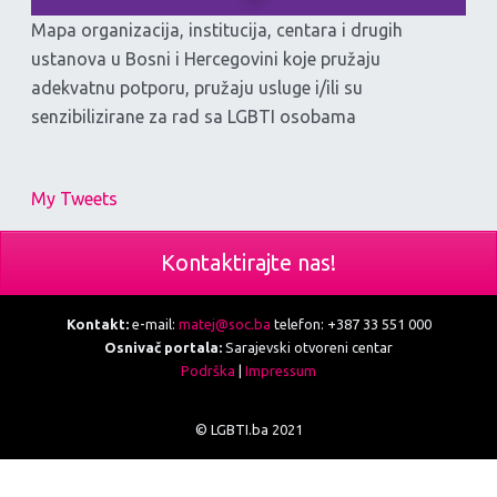
Mapa organizacija, institucija, centara i drugih
ustanova u Bosni i Hercegovini koje pružaju
adekvatnu potporu, pružaju usluge i/ili su
senzibilizirane za rad sa LGBTI osobama
My Tweets
Kontaktirajte nas!
Kontakt:
e-mail:
matej@soc.ba
telefon: +387 33 551 000
Osnivač portala:
Sarajevski otvoreni centar
Podrška
|
Impressum
© LGBTI.ba 2021