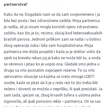
partnerstva?
Kako da ne. Događalo nam se da sam svojevremeno i ja
bila bez posla i bez zdravstvene zaštite. Moja partnerica
je radila, ali ja nisam mogla koristiti njenu zdravstvenu
zaštitu, kao što je to, recimo, slučaj kod heteroseksualnih
bračnih parova. Jednom prilikom sam se našla i u bolnici
zbog operacije zuba i bila sam hospitalizirana. Moja
partnerica me došla posjetiti i kada ju je doktor vidio da
sjedi na krevetu rekao joj je kako ne može biti tu, a onda
se okrenuo i pitao ko je uopće ona. Gledale smo jedna u
drugu sa vrlo poznatim osjećajem rezerve. To su vrlo
vjerovatno situacije sa kojima se sreću mnoge LGBTI
osobe, kada se pitaš da li je u redu reći to što treba biti
rečeno i dovesti se možda u nepriliku, ili ipak prećutati. Ja
sam tada, sjećam se, zbog krvavih tufera u ustima jedva
izgovorila, ali ipak ponosno rekla – partnerica. On se sav