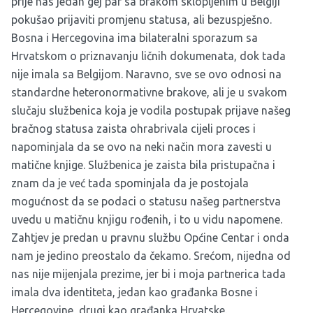
prije nas jedan gej par sa brakom sklopljenim u Belgiji
pokušao prijaviti promjenu statusa, ali bezuspješno.
Bosna i Hercegovina ima bilateralni sporazum sa
Hrvatskom o priznavanju ličnih dokumenata, dok tada
nije imala sa Belgijom. Naravno, sve se ovo odnosi na
standardne heteronormativne brakove, ali je u svakom
slučaju službenica koja je vodila postupak prijave našeg
bračnog statusa zaista ohrabrivala cijeli proces i
napominjala da se ovo na neki način mora zavesti u
matične knjige. Službenica je zaista bila pristupačna i
znam da je već tada spominjala da je postojala
mogućnost da se podaci o statusu našeg partnerstva
uvedu u matičnu knjigu rođenih, i to u vidu napomene.
Zahtjev je predan u pravnu službu Općine Centar i onda
nam je jedino preostalo da čekamo. Srećom, nijedna od
nas nije mijenjala prezime, jer bi i moja partnerica tada
imala dva identiteta, jedan kao građanka Bosne i
Hercegovine, drugi kao građanka Hrvatske.