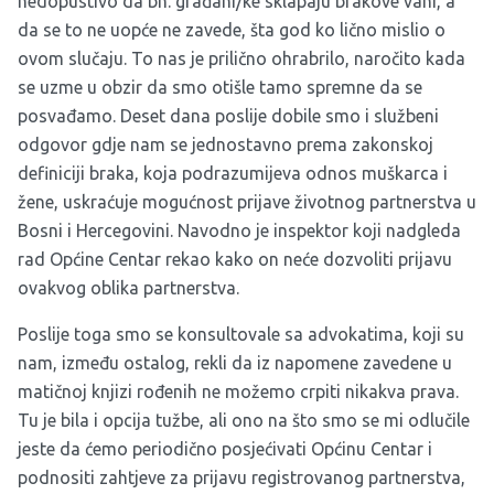
nedopustivo da bh. građani/ke sklapaju brakove vani, a
da se to ne uopće ne zavede, šta god ko lično mislio o
ovom slučaju. To nas je prilično ohrabrilo, naročito kada
se uzme u obzir da smo otišle tamo spremne da se
posvađamo. Deset dana poslije dobile smo i službeni
odgovor gdje nam se jednostavno prema zakonskoj
definiciji braka, koja podrazumijeva odnos muškarca i
žene, uskraćuje mogućnost prijave životnog partnerstva u
Bosni i Hercegovini. Navodno je inspektor koji nadgleda
rad Općine Centar rekao kako on neće dozvoliti prijavu
ovakvog oblika partnerstva.
Poslije toga smo se konsultovale sa advokatima, koji su
nam, između ostalog, rekli da iz napomene zavedene u
matičnoj knjizi rođenih ne možemo crpiti nikakva prava.
Tu je bila i opcija tužbe, ali ono na što smo se mi odlučile
jeste da ćemo periodično posjećivati Općinu Centar i
podnositi zahtjeve za prijavu registrovanog partnerstva,