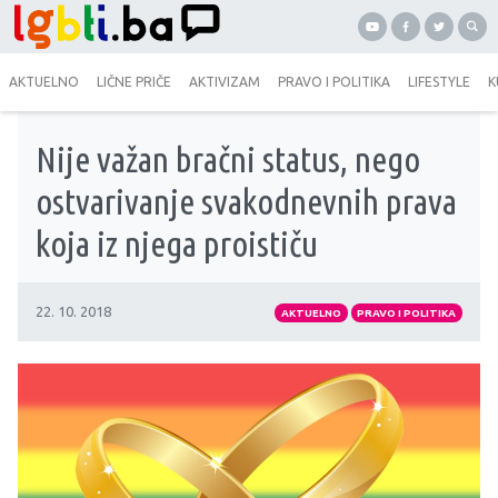
AKTUELNO
LIČNE PRIČE
AKTIVIZAM
PRAVO I POLITIKA
LIFESTYLE
K
Nije važan bračni status, nego
ostvarivanje svakodnevnih prava
koja iz njega proističu
22. 10. 2018
AKTUELNO
PRAVO I POLITIKA