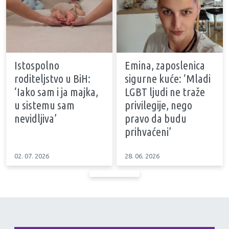
Istospolno
Emina, zaposlenica
roditeljstvo u BiH:
sigurne kuće: ‘Mladi
‘Iako sam i ja majka,
LGBT ljudi ne traže
u sistemu sam
privilegije, nego
nevidljiva’
pravo da budu
prihvaćeni’
02. 07. 2026
28. 06. 2026