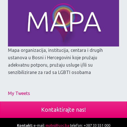
Mapa organizacija, institucija, centara i drugih
ustanova u Bosni i Hercegovini koje pružaju
adekvatnu potporu, pružaju usluge i/ili su
senzibilizirane za rad sa LGBTI osobama
My Tweets
Kontaktirajte nas!
Kontakt:
e-mail:
matej@soc.ba
telefon: +387 33 551 000