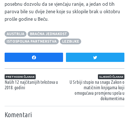
posebnu dozvolu da se vjenčaju ranije, a jedan od tih
parova bile su dvije žene koje su sklopile brak u oktobru
prošle godine u Beču.
AUSTRIJA
BRAČNA JEDNAKOST
ISTOSPOLNA PARTNERSTVA
LEZBIJKE
Share
Tweet
Navigacija članaka
PRETHODNI ČLANAK
SLJEDEĆI ČLANAK
Naših 12 najčitanijih tekstova u
U Srbiji stupio na snagu Zakon o
2018. godini
matičnim knjigama koji
omogućava promjenu spola u
dokumentima
Komentari