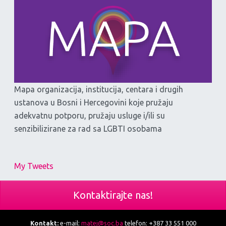
Mapa organizacija, institucija, centara i drugih
ustanova u Bosni i Hercegovini koje pružaju
adekvatnu potporu, pružaju usluge i/ili su
senzibilizirane za rad sa LGBTI osobama
My Tweets
Kontaktirajte nas!
Kontakt:
e-mail:
matej@soc.ba
telefon: +387 33 551 000