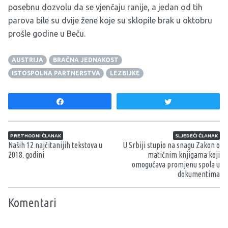
posebnu dozvolu da se vjenčaju ranije, a jedan od tih
parova bile su dvije žene koje su sklopile brak u oktobru
prošle godine u Beču.
AUSTRIJA
BRAČNA JEDNAKOST
ISTOSPOLNA PARTNERSTVA
LEZBIJKE
Share
Tweet
Navigacija članaka
PRETHODNI ČLANAK
SLJEDEĆI ČLANAK
Naših 12 najčitanijih tekstova u
U Srbiji stupio na snagu Zakon o
2018. godini
matičnim knjigama koji
omogućava promjenu spola u
dokumentima
Komentari