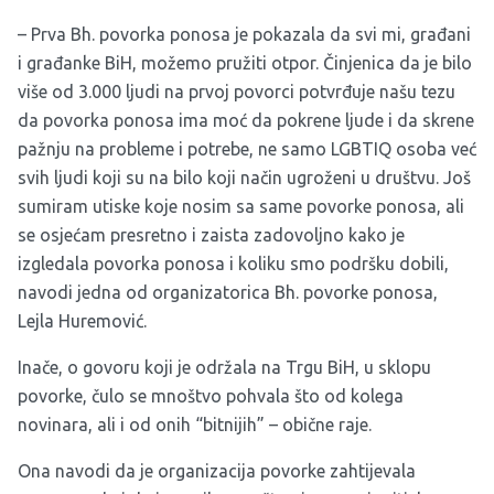
– Prva Bh. povorka ponosa je pokazala da svi mi, građani
i građanke BiH, možemo pružiti otpor. Činjenica da je bilo
više od 3.000 ljudi na prvoj povorci potvrđuje našu tezu
da povorka ponosa ima moć da pokrene ljude i da skrene
pažnju na probleme i potrebe, ne samo LGBTIQ osoba već
svih ljudi koji su na bilo koji način ugroženi u društvu. Još
sumiram utiske koje nosim sa same povorke ponosa, ali
se osjećam presretno i zaista zadovoljno kako je
izgledala povorka ponosa i koliku smo podršku dobili,
navodi jedna od organizatorica Bh. povorke ponosa,
Lejla Huremović.
Inače, o govoru koji je održala na Trgu BiH, u sklopu
povorke, čulo se mnoštvo pohvala što od kolega
novinara, ali i od onih “bitnijih” – obične raje.
Ona navodi da je organizacija povorke zahtijevala