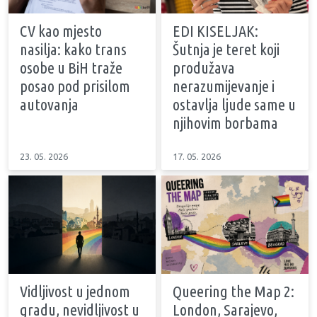
CV kao mjesto
EDI KISELJAK:
nasilja: kako trans
Šutnja je teret koji
osobe u BiH traže
produžava
posao pod prisilom
nerazumijevanje i
autovanja
ostavlja ljude same u
njihovim borbama
23. 05. 2026
17. 05. 2026
Vidljivost u jednom
Queering the Map 2:
gradu, nevidljivost u
London, Sarajevo,