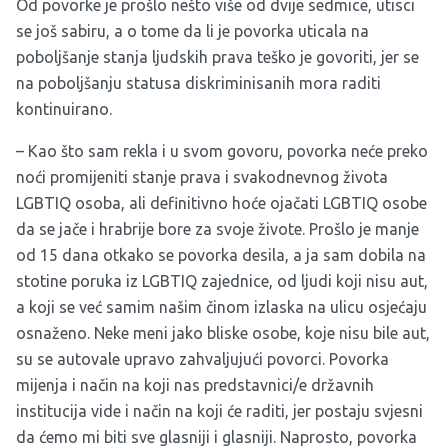
Od povorke je prošlo nešto više od dvije sedmice, utisci
se još sabiru, a o tome da li je povorka uticala na
poboljšanje stanja ljudskih prava teško je govoriti, jer se
na poboljšanju statusa diskriminisanih mora raditi
kontinuirano.
– Kao što sam rekla i u svom govoru, povorka neće preko
noći promijeniti stanje prava i svakodnevnog života
LGBTIQ osoba, ali definitivno hoće ojačati LGBTIQ osobe
da se jače i hrabrije bore za svoje živote. Prošlo je manje
od 15 dana otkako se povorka desila, a ja sam dobila na
stotine poruka iz LGBTIQ zajednice, od ljudi koji nisu aut,
a koji se već samim našim činom izlaska na ulicu osjećaju
osnaženo. Neke meni jako bliske osobe, koje nisu bile aut,
su se autovale upravo zahvaljujući povorci. Povorka
mijenja i način na koji nas predstavnici/e državnih
institucija vide i način na koji će raditi, jer postaju svjesni
da ćemo mi biti sve glasniji i glasniji. Naprosto, povorka