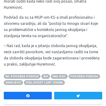
morati čuditi kada neko radi svoj posao, smatra
Huremović.
Podvlači da su sa MUP-om KS-a imali profesionalnu i
otvorenu saradnju, ali da “postoji tu mnogo stvari koje
su problematične u kontekstu javnog okupljanja i
stavljanja tereta na organizatore/ice”.
– Naš rad, kada je u pitanju sloboda javnog okupljanja,
neće završiti povorkom, već nastavljamo raditi na tome
da sloboda okupljanja bude zagarantovana i provedena
u praksi, zaključuje Huremović.
BH. POVORKA PONOSA
BIH
IMA IZAC
POVORKA PONOSA
SARAJEVO
VIDLJIVOST LGBT OSOBA
Share
Tweet