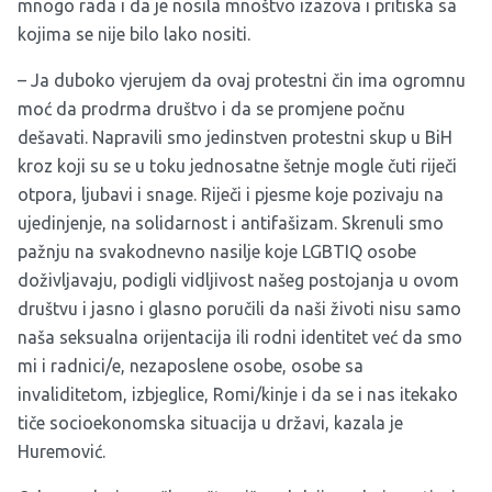
mnogo rada i da je nosila mnoštvo izazova i pritiska sa
kojima se nije bilo lako nositi.
– Ja duboko vjerujem da ovaj protestni čin ima ogromnu
moć da prodrma društvo i da se promjene počnu
dešavati. Napravili smo jedinstven protestni skup u BiH
kroz koji su se u toku jednosatne šetnje mogle čuti riječi
otpora, ljubavi i snage. Riječi i pjesme koje pozivaju na
ujedinjenje, na solidarnost i antifašizam. Skrenuli smo
pažnju na svakodnevno nasilje koje LGBTIQ osobe
doživljavaju, podigli vidljivost našeg postojanja u ovom
društvu i jasno i glasno poručili da naši životi nisu samo
naša seksualna orijentacija ili rodni identitet već da smo
mi i radnici/e, nezaposlene osobe, osobe sa
invaliditetom, izbjeglice, Romi/kinje i da se i nas itekako
tiče socioekonomska situacija u državi, kazala je
Huremović.