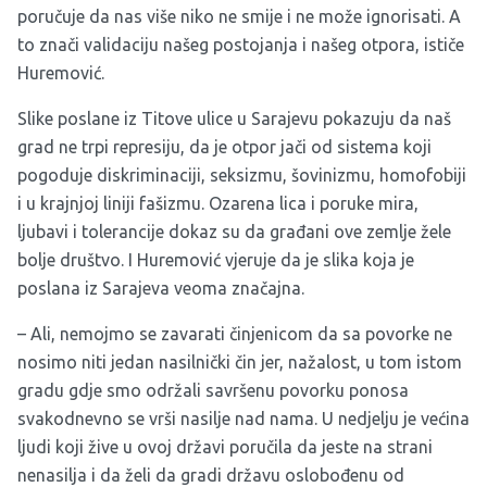
poručuje da nas više niko ne smije i ne može ignorisati. A
to znači validaciju našeg postojanja i našeg otpora, ističe
Huremović.
Slike poslane iz Titove ulice u Sarajevu pokazuju da naš
grad ne trpi represiju, da je otpor jači od sistema koji
pogoduje diskriminaciji, seksizmu, šovinizmu, homofobiji
i u krajnjoj liniji fašizmu. Ozarena lica i poruke mira,
ljubavi i tolerancije dokaz su da građani ove zemlje žele
bolje društvo. I Huremović vjeruje da je slika koja je
poslana iz Sarajeva veoma značajna.
– Ali, nemojmo se zavarati činjenicom da sa povorke ne
nosimo niti jedan nasilnički čin jer, nažalost, u tom istom
gradu gdje smo održali savršenu povorku ponosa
svakodnevno se vrši nasilje nad nama. U nedjelju je većina
ljudi koji žive u ovoj državi poručila da jeste na strani
nenasilja i da želi da gradi državu oslobođenu od