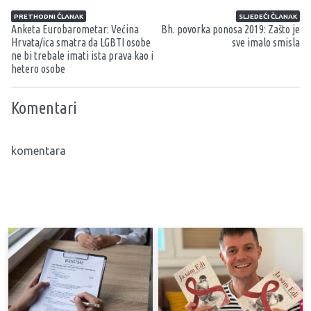
Navigacija članaka
PRETHODNI ČLANAK
SLJEDEĆI ČLANAK
Anketa Eurobarometar: Većina
Bh. povorka ponosa 2019: Zašto je
Hrvata/ica smatra da LGBTI osobe
sve imalo smisla
ne bi trebale imati ista prava kao i
hetero osobe
Komentari
komentara