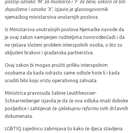
postoji oznaka ‘M’ za muškarce i ‘F’ za žene, uskoro će biti
dopuštena i oznaka ‘X’
, izjavio je glasnogovornik
njemačkog ministarstva unutarnjih poslova.
Iz Ministarsva unutrašnjih poslova Njemačke navode da
je ovaj zakon namijenjen roditeljima novorođenčadi i da
ne rješava složeni problem interspolnih osoba, u što su
uključeni brakovi i građanska partnerstva.
Ovaj zakon bi mogao pružiti priliku interspolnim
osobama da kada odrastu same odluče hoće li i kada
uraditi bilo koju vrstu operativnog zahvata.
Ministrica pravosuđa Sabine Leuthheusser-
Schnarrenberger izjavila je da će ova odluka imati duboke
posljedice i zahtijevat će
cjelokupnu reformu
svih državnih
dokumenata.
LGBTIQ zajednicu zabrinjava to kako će djeca stavljena