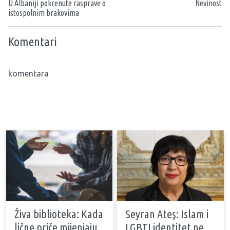
U Albaniji pokrenute rasprave o
Nevinost
istospolnim brakovima
Komentari
komentara
Živa biblioteka: Kada
Seyran Ateş: Islam i
lične priče mijenjaju
LGBTI identitet ne