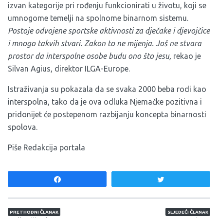
izvan kategorije pri rođenju funkcionirati u životu, koji se
umnogome temelji na spolnome binarnom sistemu.
Postoje odvojene sportske aktivnosti za dječake i djevojčice
i mnogo takvih stvari. Zakon to ne mijenja. Još ne stvara
prostor da interspolne osobe budu ono što jesu,
rekao je
Silvan Agius, direktor ILGA-Europe.
Istraživanja su pokazala da se svaka 2000 beba rodi kao
interspolna, tako da je ova odluka Njemačke pozitivna i
pridonijet će postepenom razbijanju koncepta binarnosti
spolova.
Piše Redakcija portala
Share
Tweet
Navigacija članaka
PRETHODNI ČLANAK
SLJEDEĆI ČLANAK