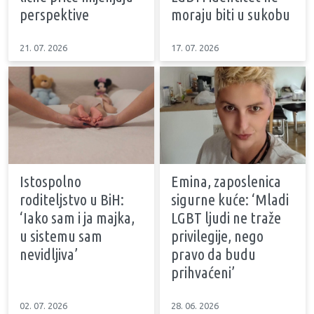
perspektive
moraju biti u sukobu
21. 07. 2026
17. 07. 2026
Istospolno
Emina, zaposlenica
roditeljstvo u BiH:
sigurne kuće: ‘Mladi
‘Iako sam i ja majka,
LGBT ljudi ne traže
u sistemu sam
privilegije, nego
nevidljiva’
pravo da budu
prihvaćeni’
02. 07. 2026
28. 06. 2026