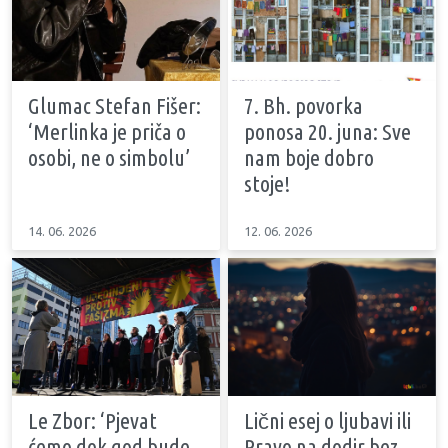
Glumac Stefan Fišer:
7. Bh. povorka
‘Merlinka je priča o
ponosa 20. juna: Sve
osobi, ne o simbolu’
nam boje dobro
stoje!
14. 06. 2026
12. 06. 2026
Le Zbor: ‘Pjevat
Lični esej o ljubavi ili
ćemo dok god bude
Pravo na dodir bez