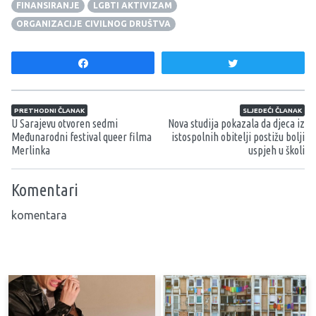
FINANSIRANJE
LGBTI AKTIVIZAM
ORGANIZACIJE CIVILNOG DRUŠTVA
Share
Tweet
Navigacija članaka
PRETHODNI ČLANAK
SLJEDEĆI ČLANAK
U Sarajevu otvoren sedmi
Nova studija pokazala da djeca iz
Međunarodni festival queer filma
istospolnih obitelji postižu bolji
Merlinka
uspjeh u školi
Komentari
komentara