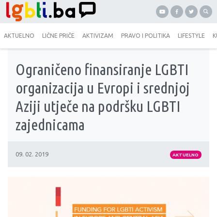
AKTUELNO
LIČNE PRIČE
AKTIVIZAM
PRAVO I POLITIKA
LIFESTYLE
K
Ograničeno finansiranje LGBTI
organizacija u Evropi i srednjoj
Aziji utječe na podršku LGBTI
zajednicama
09. 02. 2019
AKTUELNO