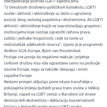
obezbjeđivanje podrške LGBTI zajednicama.
“U trenutnom društveno-političkom kontekstu, LGBTI
osobe i aktivisti i aktivistkinje su često u ugroženoj
poziciji zbog rastućeg populizma i ekstremizma. Ali LGBTI
aktivisti i aktivistkinje koji/e se suprotstavljaju grupama i
institucijama koje nastoje ograničiti njihova prava,
zaštitu i jednake mogućnosti, rade na tome uz
nedostatkak adekvatnih resursa”, izjavio je je programski
direktor ILGA-Europe, Björn van Roozendaal.
Postaje sve jasnije da negativne reakcije i prijetnje
civilnom društvu nisu više ograničene samo na područje
istočne Evrope, nego se također dešavaju i širom
zapadne Evrope.
Nedavni primjeri uključuju javne iskaze transfobije u
pokušajima kršenja ljudskih prava trans osoba u Velikoj
Britaniji, napad na LGBT centar u Barceloni od strane
desničarskih ekstremista i deklaraciju konzervativnih
kršćana u Holandiji protiv prava LGBTI osoba.