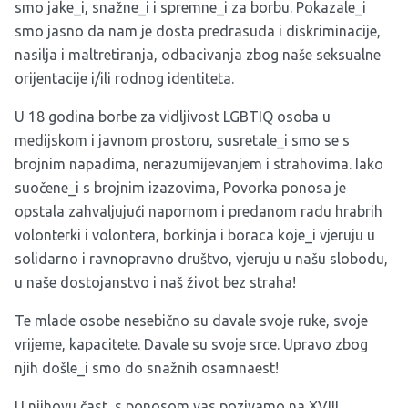
smo jake_i, snažne_i i spremne_i za borbu. Pokazale_i
smo jasno da nam je dosta predrasuda i diskriminacije,
nasilja i maltretiranja, odbacivanja zbog naše seksualne
orijentacije i/ili rodnog identiteta.
U 18 godina borbe za vidljivost LGBTIQ osoba u
medijskom i javnom prostoru, susretale_i smo se s
brojnim napadima, nerazumijevanjem i strahovima. Iako
suočene_i s brojnim izazovima, Povorka ponosa je
opstala zahvaljujući napornom i predanom radu hrabrih
volonterki i volontera, borkinja i boraca koje_i vjeruju u
solidarno i ravnopravno društvo, vjeruju u našu slobodu,
u naše dostojanstvo i naš život bez straha!
Te mlade osobe nesebično su davale svoje ruke, svoje
vrijeme, kapacitete. Davale su svoje srce. Upravo zbog
njih došle_i smo do snažnih osamnaest!
U njihovu čast, s ponosom vas pozivamo na XVIII.