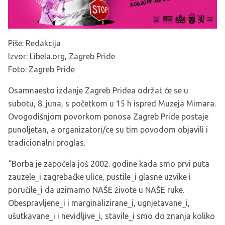
Piše: Redakcija
Izvor:
Libela.org
,
Zagreb Pride
Foto: Zagreb Pride
Osamnaesto izdanje Zagreb Pridea održat će se u
subotu, 8. juna, s početkom u 15 h ispred Muzeja Mimara.
Ovogodišnjom povorkom ponosa Zagreb Pride postaje
punoljetan, a organizatori/ce su tim povodom objavili i
tradicionalni proglas.
“Borba je započela još 2002. godine kada smo prvi puta
zauzele_i zagrebačke ulice, pustile_i glasne uzvike i
poručile_i da uzimamo NAŠE živote u NAŠE ruke.
Obespravljene_i i marginalizirane_i, ugnjetavane_i,
ušutkavane_i i nevidljive_i, stavile_i smo do znanja koliko