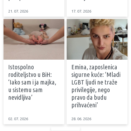
21. 07. 2026
17. 07. 2026
Istospolno
Emina, zaposlenica
roditeljstvo u BiH:
sigurne kuće: ‘Mladi
‘Iako sam i ja majka,
LGBT ljudi ne traže
u sistemu sam
privilegije, nego
nevidljiva’
pravo da budu
prihvaćeni’
02. 07. 2026
28. 06. 2026