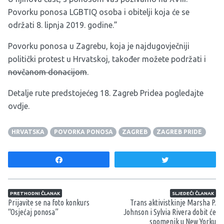
Povorku ponosa LGBTIQ osoba i obitelji koja će se
održati 8. lipnja 2019. godine.”
Povorku ponosa u Zagrebu, koja je najdugovječniji
politički protest u Hrvatskoj, također možete podržati i
novčanom donacijom
.
Detalje rute predstojećeg 18. Zagreb Pridea pogledajte
ovdje
.
HRVATSKA
POVORKA PONOSA
ZAGREB
ZAGREB PRIDE
Share
Tweet
Navigacija članaka
PRETHODNI ČLANAK
SLJEDEĆI ČLANAK
Prijavite se na foto konkurs
Trans aktivistkinje Marsha P.
“Osjećaj ponosa”
Johnson i Sylvia Rivera dobit će
spomenik u New Yorku