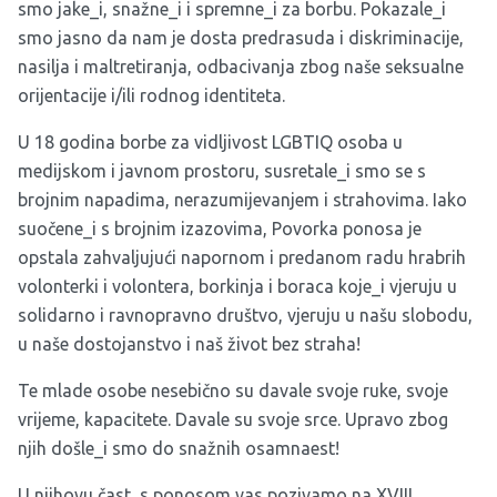
smo jake_i, snažne_i i spremne_i za borbu. Pokazale_i
smo jasno da nam je dosta predrasuda i diskriminacije,
nasilja i maltretiranja, odbacivanja zbog naše seksualne
orijentacije i/ili rodnog identiteta.
U 18 godina borbe za vidljivost LGBTIQ osoba u
medijskom i javnom prostoru, susretale_i smo se s
brojnim napadima, nerazumijevanjem i strahovima. Iako
suočene_i s brojnim izazovima, Povorka ponosa je
opstala zahvaljujući napornom i predanom radu hrabrih
volonterki i volontera, borkinja i boraca koje_i vjeruju u
solidarno i ravnopravno društvo, vjeruju u našu slobodu,
u naše dostojanstvo i naš život bez straha!
Te mlade osobe nesebično su davale svoje ruke, svoje
vrijeme, kapacitete. Davale su svoje srce. Upravo zbog
njih došle_i smo do snažnih osamnaest!
U njihovu čast, s ponosom vas pozivamo na XVIII.