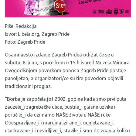
Piše: Redakcija
Izvor:
Libela.org
,
Zagreb Pride
Foto: Zagreb Pride
Osamnaesto izdanje Zagreb Pridea održat će se u
subotu, 8. juna, s početkom u 15 h ispred Muzeja Mimara.
Ovogodišnjom povorkom ponosa Zagreb Pride postaje
punoljetan, a organizatori/ce su tim povodom objavili i
tradicionalni proglas.
“Borba je započela još 2002. godine kada smo prvi puta
zauzele_i zagrebačke ulice, pustile_i glasne uzvike i
poručile_i da uzimamo NAŠE živote u NAŠE ruke.
Obespravljene_i i marginalizirane_i, ugnjetavane_i,
ušutkavane_i i nevidljive_i, stavile_i smo do znanja koliko