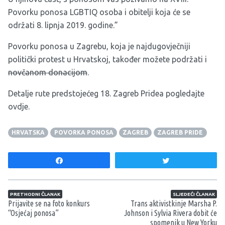
Povorku ponosa LGBTIQ osoba i obitelji koja će se
održati 8. lipnja 2019. godine.”
Povorku ponosa u Zagrebu, koja je najdugovječniji
politički protest u Hrvatskoj, također možete podržati i
novčanom donacijom
.
Detalje rute predstojećeg 18. Zagreb Pridea pogledajte
ovdje
.
HRVATSKA
POVORKA PONOSA
ZAGREB
ZAGREB PRIDE
Share
Tweet
Navigacija članaka
PRETHODNI ČLANAK
SLJEDEĆI ČLANAK
Prijavite se na foto konkurs
Trans aktivistkinje Marsha P.
“Osjećaj ponosa”
Johnson i Sylvia Rivera dobit će
spomenik u New Yorku