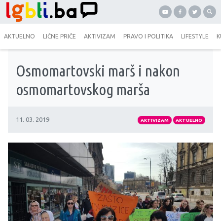
AKTUELNO
LIČNE PRIČE
AKTIVIZAM
PRAVO I POLITIKA
LIFESTYLE
K
Osmomartovski marš i nakon
osmomartovskog marša
11. 03. 2019
AKTIVIZAM
AKTUELNO