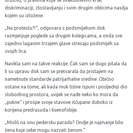
društvu, o pravima koja se svakodnevno krše,
diskriminaciji, zlostavljanju i svim drugim oblicima nasilja
kojem su izložene.
„Na protestu?!“, odgovara s podsmijehom dok
razmjenjuje poglede sa drugim kolegicama, a onda sve
zajedno laganim trzajem glave stresaju podsmijeh sa
svojih lica.
Navikla sam na takve reakcije. Čak sam se dugo pitala da
li su upravu dok sam se pretvarala da pristajem na
nametnute standarde patrijarhalne sredine. Obično
ostane na tome, ali kada muk tišine ispuni i posljednji dio
slobodnog prostora, uvijek se nađe neko ko mora da
„pukne“ i prospe svoje stavove iščupane duboko iz
korijena predrasuda i ksenofobije.
„Misliš na onu pedersku paradu? Ondje je najmanje bilo
žena koje sebe mogu nazvati ženom.“