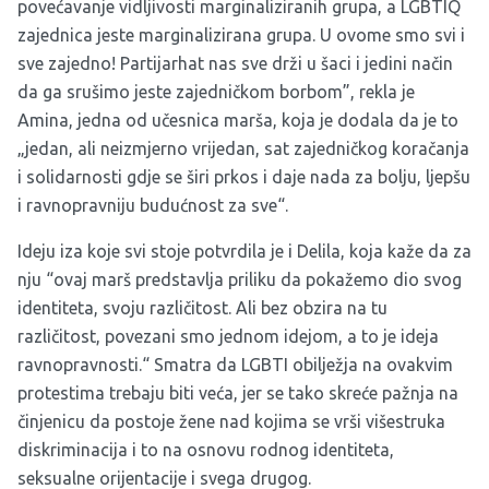
povećavanje vidljivosti marginaliziranih grupa, a LGBTIQ
zajednica jeste marginalizirana grupa. U ovome smo svi i
sve zajedno! Partijarhat nas sve drži u šaci i jedini način
da ga srušimo jeste zajedničkom borbom”, rekla je
Amina, jedna od učesnica marša, koja je dodala da je to
„jedan, ali neizmjerno vrijedan, sat zajedničkog koračanja
i solidarnosti gdje se širi prkos i daje nada za bolju, ljepšu
i ravnopravniju budućnost za sve“.
Ideju iza koje svi stoje potvrdila je i Delila, koja kaže da za
nju “ovaj marš predstavlja priliku da pokažemo dio svog
identiteta, svoju različitost. Ali bez obzira na tu
različitost, povezani smo jednom idejom, a to je ideja
ravnopravnosti.“ Smatra da LGBTI obilježja na ovakvim
protestima trebaju biti veća, jer se tako skreće pažnja na
činjenicu da postoje žene nad kojima se vrši višestruka
diskriminacija i to na osnovu rodnog identiteta,
seksualne orijentacije i svega drugog.