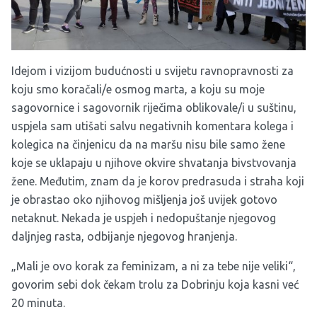
Idejom i vizijom budućnosti u svijetu ravnopravnosti za
koju smo koračali/e osmog marta, a koju su moje
sagovornice i sagovornik riječima oblikovale/i u suštinu,
uspjela sam utišati salvu negativnih komentara kolega i
kolegica na činjenicu da na maršu nisu bile samo žene
koje se uklapaju u njihove okvire shvatanja bivstvovanja
žene. Međutim, znam da je korov predrasuda i straha koji
je obrastao oko njihovog mišljenja još uvijek gotovo
netaknut. Nekada je uspjeh i nedopuštanje njegovog
daljnjeg rasta, odbijanje njegovog hranjenja.
„Mali je ovo korak za feminizam, a ni za tebe nije veliki“,
govorim sebi dok čekam trolu za Dobrinju koja kasni već
20 minuta.