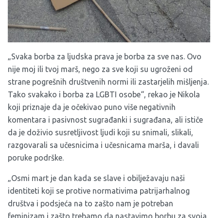
„Svaka borba za ljudska prava je borba za sve nas. Ovo
nije moj ili tvoj marš, nego za sve koji su ugroženi od
strane pogrešnih društvenih normi ili zastarjelih mišljenja.
Tako svakako i borba za LGBTI osobe“, rekao je Nikola
koji priznaje da je očekivao puno više negativnih
komentara i pasivnost sugrađanki i sugrađana, ali ističe
da je doživio susretljivost ljudi koji su snimali, slikali,
razgovarali sa učesnicima i učesnicama marša, i davali
poruke podrške.
„Osmi mart je dan kada se slave i obilježavaju naši
identiteti koji se protive normativima patrijarhalnog
društva i podsjeća na to zašto nam je potreban
feminizam i zašto trebamo da nastavimo borbu za svoja