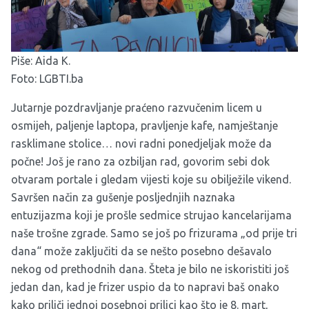
Piše: Aida K.
Foto: LGBTI.ba
Jutarnje pozdravljanje praćeno razvučenim licem u
osmijeh, paljenje laptopa, pravljenje kafe, namještanje
rasklimane stolice… novi radni ponedjeljak može da
počne! Još je rano za ozbiljan rad, govorim sebi dok
otvaram portale i gledam vijesti koje su obilježile vikend.
Savršen način za gušenje posljednjih naznaka
entuzijazma koji je prošle sedmice strujao kancelarijama
naše trošne zgrade. Samo se još po frizurama „od prije tri
dana“ može zaključiti da se nešto posebno dešavalo
nekog od prethodnih dana. Šteta je bilo ne iskoristiti još
jedan dan, kad je frizer uspio da to napravi baš onako
kako priliči jednoj posebnoj prilici kao što je 8. mart,