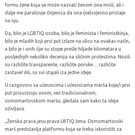
formu žene koja se može nazvati ženom ona misli, ali i
dalje me paralizuje činjenica da ona (ne)svjesno pristaje
na nju.
Da, bilo je LGBTIQ osoba, bilo je feminista i feministkinja,
bilo je mladih koji prvi put izlaze na ulicu na ovakav način,
a bilo je i onih čije su stope prešle hiljade kilometara u
posljednjih nekoliko decenija na sličnim protestima. Nosili
su različite transparente, različite poruke… različite
zastave! Ali, su svi stajali iza jedne ideje.
U razgovoru sa učesnicima i učesnicama marša koje/i prvi
put prisustvuju ovom, već tradicionalnom,
osmomartovskom maršu, gledala sam kako ta ideja
oživljava.
„Ženska prava jesu prava LBTIQ žena. Osmomartovski
marš predstavlja platformu koja se treba iskoristiti za