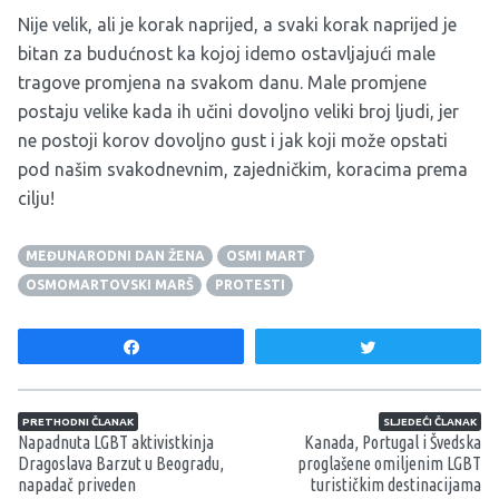
Nije velik, ali je korak naprijed, a svaki korak naprijed je
bitan za budućnost ka kojoj idemo ostavljajući male
tragove promjena na svakom danu. Male promjene
postaju velike kada ih učini dovoljno veliki broj ljudi, jer
ne postoji korov dovoljno gust i jak koji može opstati
pod našim svakodnevnim, zajedničkim, koracima prema
cilju!
MEĐUNARODNI DAN ŽENA
OSMI MART
OSMOMARTOVSKI MARŠ
PROTESTI
Share
Tweet
Navigacija članaka
PRETHODNI ČLANAK
SLJEDEĆI ČLANAK
Napadnuta LGBT aktivistkinja
Kanada, Portugal i Švedska
Dragoslava Barzut u Beogradu,
proglašene omiljenim LGBT
napadač priveden
turističkim destinacijama