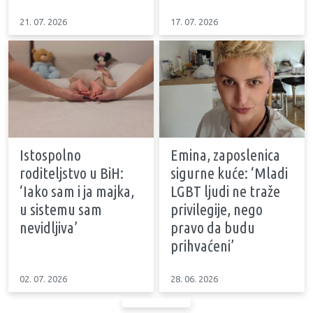
21. 07. 2026
17. 07. 2026
Istospolno
Emina, zaposlenica
roditeljstvo u BiH:
sigurne kuće: ‘Mladi
‘Iako sam i ja majka,
LGBT ljudi ne traže
u sistemu sam
privilegije, nego
nevidljiva’
pravo da budu
prihvaćeni’
02. 07. 2026
28. 06. 2026