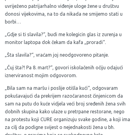
uvriježeno patrijarhalno viđenje uloge žene u društvu
donosi vijekovima, na to da nikada ne smijemo stati u
borbi…
„Gdje si ti slavila?“, budi me kolegicin glas iz zurenja u
monitor laptopa dok čekam da kafa „proradi“.
„Šta slavila?“, vraćam joj neodgovoreno pitanje.
„Čuj šta?! Pa 8. mart?“, govori iskolačenih očiju odajući
iznerviranost mojim odgovorom.
„Bila sam na maršu i poslije otišla kući“, odgovaram
pokušavajući da prekrijem razočaranost činjenicom da
sam na putu do kuće vidjela veći broj sređenih žena svih
dobnih skupina kako ulaze u pretrpane restorane, nego
na protestu koji CURE organizuju svake godine, a koji ima
za cilj da podigne svijest o nejednakosti žena u bh.