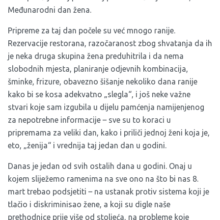
Međunarodni dan žena.
Pripreme za taj dan počele su već mnogo ranije.
Rezervacije restorana, razočaranost zbog shvatanja da ih
je neka druga skupina žena preduhitrila i da nema
slobodnih mjesta, planiranje odjevnih kombinacija,
šminke, frizure, obavezno šišanje nekoliko dana ranije
kako bi se kosa adekvatno „slegla“, i još neke važne
stvari koje sam izgubila u dijelu pamćenja namijenjenog
za nepotrebne informacije – sve su to koraci u
pripremama za veliki dan, kako i priliči jednoj ženi koja je,
eto, „ženija“ i vrednija taj jedan dan u godini.
Danas je jedan od svih ostalih dana u godini. Onaj u
kojem sliježemo ramenima na sve ono na što bi nas 8.
mart trebao podsjetiti – na ustanak protiv sistema koji je
tlačio i diskriminisao žene, a koji su digle naše
prethodnice prije više od stoljeća, na probleme koje