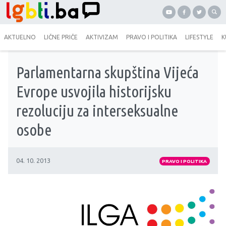
AKTUELNO
LIČNE PRIČE
AKTIVIZAM
PRAVO I POLITIKA
LIFESTYLE
K
Parlamentarna skupština Vijeća
Evrope usvojila historijsku
rezoluciju za interseksualne
osobe
04. 10. 2013
PRAVO I POLITIKA