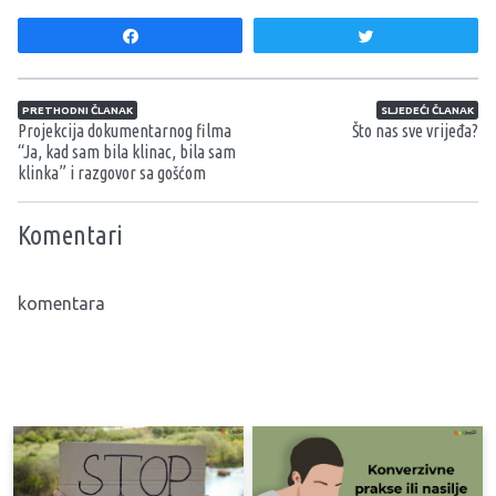
Share
Tweet
Navigacija članaka
PRETHODNI ČLANAK
SLJEDEĆI ČLANAK
Projekcija dokumentarnog filma
Što nas sve vrijeđa?
“Ja, kad sam bila klinac, bila sam
klinka” i razgovor sa gošćom
Komentari
komentara