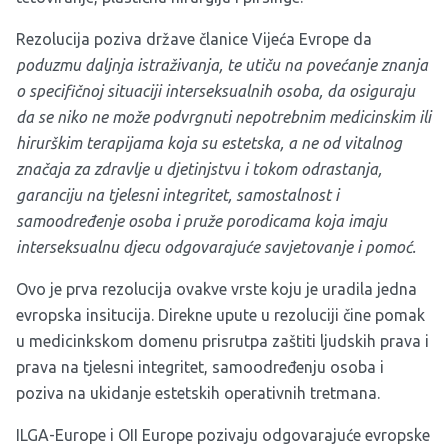
Rezolucija poziva države članice Vijeća Evrope da
poduzmu daljnja istraživanja, te utiču na povećanje znanja
o specifičnoj situaciji interseksualnih osoba, da osiguraju
da se niko ne može podvrgnuti nepotrebnim medicinskim ili
hirurškim terapijama koja su estetska, a ne od vitalnog
značaja za zdravlje u djetinjstvu i tokom odrastanja,
garanciju na tjelesni integritet, samostalnost i
samoodređenje osoba i pruže porodicama koja imaju
interseksualnu djecu odgovarajuće savjetovanje i pomoć.
Ovo je prva rezolucija ovakve vrste koju je uradila jedna
evropska insitucija. Direkne upute u rezoluciji čine pomak
u medicinkskom domenu prisrutpa zaštiti ljudskih prava i
prava na tjelesni integritet, samoodređenju osoba i
poziva na ukidanje estetskih operativnih tretmana.
ILGA-Europe i OII Europe pozivaju odgovarajuće evropske