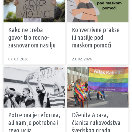
Kako ne treba
Konverzivne prakse
govoriti o rodno-
ili nasilje pod
zasnovanom nasilju
maskom pomoći
07. 03. 2026
23. 02. 2026
Potrebna je reforma,
Dženita Abaza,
ali nam je potrebna i
članica rukovodstva
revolucija
švedskog grada