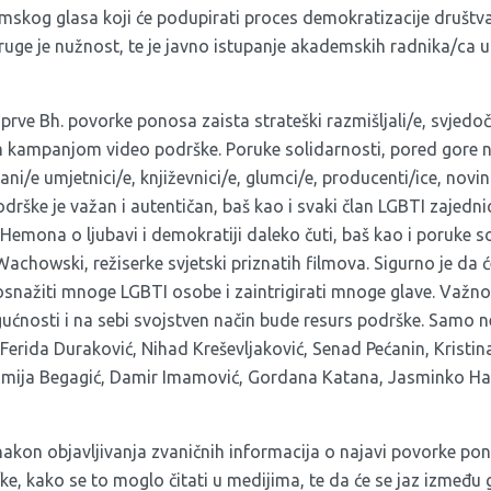
mskog glasa koji će podupirati proces demokratizacije društva,
ruge je nužnost, te je javno istupanje akademskih radnika/ca
prve Bh. povorke ponosa zaista strateški razmišljali/e, svjedoči
kampanjom video podrške. Poruke solidarnosti, pored gore na
ani/e umjetnici/e, književnici/e, glumci/e, producenti/ice, novin
podrške je važan i autentičan, baš kao i svaki član LGBTI zajedn
a Hemona
o ljubavi i demokratiji daleko čuti, baš kao i poruke so
Wachowski
, režiserke svjetski priznatih filmova. Sigurno je da 
snažiti mnoge LGBTI osobe i zaintrigirati mnoge glave. Važn
gućnosti i na sebi svojstven način bude resurs podrške. Samo 
rida Duraković, Nihad Kreševljaković, Senad Pećanin, Kristina
amija Begagić, Damir Imamović, Gordana Katana, Jasminko Hali
akon objavljivanja zvaničnih informacija o najavi povorke pono
/ke, kako se to moglo čitati u medijima, te da će se jaz izme