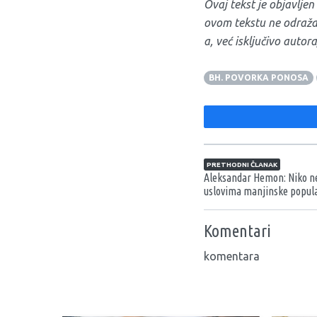
Ovaj tekst je objavlje
ovom tekstu ne odraža
a, već isključivo autora
BH. POVORKA PONOSA
Navigacija član
PRETHODNI ČLANAK
Aleksandar Hemon: Niko ne
uslovima manjinske popula
Komentari
komentara