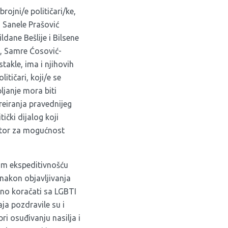
jni/e političari/ke,
H
Sanele Prašović
dane Bešlije i Bilsene
, Samre Ćosović-
takle, ima i njihovih
olitičari, koji/e se
ljanje mora biti
eiranja pravednijeg
ički dijalog koji
stor za mogućnost
jom ekspeditivnošću
nakon objavljivanja
no koračati sa LGBTI
ja pozdravile su i
ri osuđivanju nasilja i