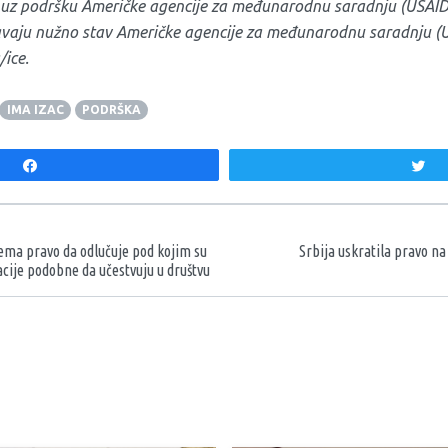
n uz podršku Američke agencije za međunarodnu saradnju (USAID)
vaju nužno stav Američke agencije za međunarodnu saradnju (U
/ice.
IMA IZAC
PODRŠKA
Share
T
aka
ma pravo da odlučuje pod kojim su
Srbija uskratila pravo n
cije podobne da učestvuju u društvu