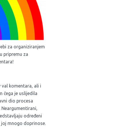
rebi za organiziranjem
ru pripremu za
entara!
 val komentara, ali i
n čega je uslijedila
tavni dio procesa
a. Neargumentirani,
redstavljaju određeni
ti joj mnogo doprinose.