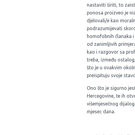
nastaviti širiti, to za
ponosa proizveo je niz
djelovali/e kao moraln
podrazumijevati skoro 
homofobnih članaka i 
od zanimljivih primje
kao i razgovor sa pr
treba, između ostalog,
što je u ovakvim okoln
preispituju svoje stavo
Ono što je sigurno je
Hercegovine, te ih otv
višemjesečnog dijalog
mjesec dana.