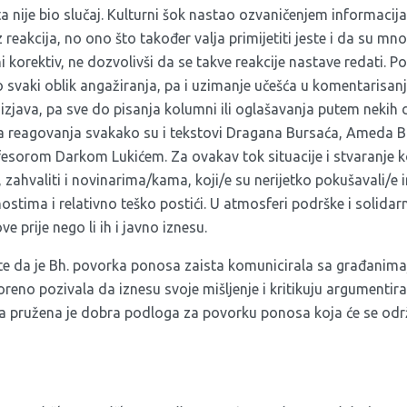
ista nije bio slučaj. Kulturni šok nastao ozvaničenjem informacij
 reakcija, no ono što također valja primijetiti jeste i da su mn
i korektiv, ne dozvolivši da se takve reakcije nastave redati. 
svaki oblik angažiranja, pa i uzimanje učešća u komentarisanju 
izjava, pa sve do pisanja kolumni ili oglašavanja putem nekih 
ra reagovanja svakako su i tekstovi
Dragana Bursaća
,
Ameda B
ofesorom
Darkom Lukićem
. Za ovakav tok situacije i stvaranje 
 zahvaliti i novinarima/kama, koji/e su nerijetko pokušavali/e i
ostima i relativno teško postići. U atmosferi podrške i solidar
ve prije nego li ih i javno iznesu.
ste da je Bh. povorka ponosa zaista komunicirala sa građanim
oreno pozivala da iznesu svoje mišljenje i kritikuju argumenti
a pružena je dobra podloga za povorku ponosa koja će se odr