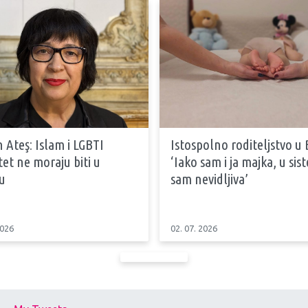
 Ateş: Islam i LGBTI
Istospolno roditeljstvo u 
tet ne moraju biti u
‘Iako sam i ja majka, u si
u
sam nevidljiva’
2026
02. 07. 2026