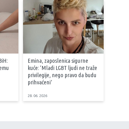
BiH:
Emina, zaposlenica sigurne
stemu
kuće: ‘Mladi LGBT ljudi ne traže
privilegije, nego pravo da budu
prihvaćeni’
28. 06. 2026