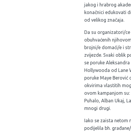
jakog i hrabrog akade
konačnici edukovati d
od velikog značaja.
Da su organizatori/ce 
obuhvaćenih njihovom 
brojni/e domaći/e i str
zvijezde. Svaki oblik 
se poruke
Aleksandr
Hollywooda od
Lane 
poruke
Maye Berović
o
okvirima vlastitih mo
ovom kampanjom su: Fe
Puhalo, Alban Ukaj, L
mnogi drugi.
Iako se zaista netom n
podijelila bh. građane