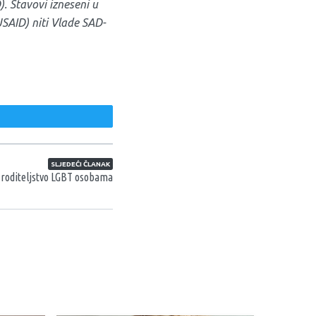
. Stavovi izneseni u
SAID) niti Vlade SAD-
weet
SLJEDEĆI ČLANAK
a roditeljstvo LGBT osobama