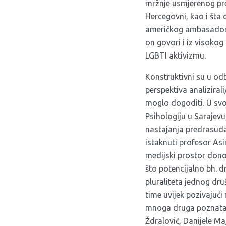
mržnje usmjerenog pre
Hercegovni, kao i šta 
američkog ambasador
on govori i iz visoko
LGBTI aktivizmu.
Konstruktivni su u odbr
perspektiva analiziral
moglo dogoditi. U s
Psihologiju u Sarajev
nastajanja predrasuda
istaknuti profesor Asim
medijski prostor dono
što potencijalno bh. d
pluraliteta jednog dru
time uvijek pozivajući
mnoga druga poznata
Ždralović, Danijele Ma