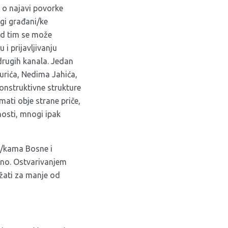
a o najavi povorke
ogi građani/ke
Pod tim se može
i prijavljivanju
drugih kanala. Jedan
urića
,
Nedima Jahića
,
konstruktivne strukture
mati obje strane priče,
nosti, mnogi ipak
a/kama Bosne i
rano. Ostvarivanjem
žati za manje od