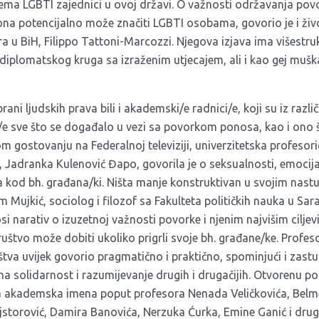
ma LGBTI zajednici u ovoj državi. O važnosti održavanja povo
ona potencijalno može značiti LGBTI osobama, govorio je i živ
a u BiH,
Filippo Tattoni-Marcozzi
. Njegova izjava ima višestr
g diplomatskog kruga sa izraženim utjecajem, ali i kao gej muš
ani ljudskih prava bili i akademski/e radnici/e, koji su iz razli
i/e sve što se događalo u vezi sa povorkom ponosa, kao i ono š
vom
gostovanju
na Federalnoj televiziji, univerzitetska profesor
u, Jadranka Kulenović Đapo, govorila je o seksualnosti, emocij
 kod bh. građana/ki. Ništa manje konstruktivan u svojim
nast
 Mujkić, sociolog i filozof sa Fakulteta političkih nauka u Saraj
si narativ o izuzetnoj važnosti povorke i njenim najvišim cilj
ruštvo može dobiti ukoliko prigrli svoje bh. građane/ke. Profes
štva uvijek govorio pragmatično i praktično, spominjući i zastu
 na solidarnost i razumijevanje drugih i drugačijih. Otvorenu po
 akademska imena poput profesora
Nenada Veličkovića
,
Belme
jstorović
, Damira Banovića,
Nerzuka Ćurka
,
Emine Ganić
i drug