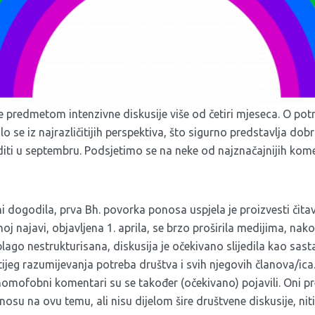
e predmetom intenzivne diskusije više od četiri mjeseca. O pot
 se iz najrazličitijih perspektiva, što sigurno predstavlja dob
editi u septembru. Podsjetimo se na neke od najznačajnijih kom
 ni dogodila, prva Bh. povorka ponosa uspjela je proizvesti čitav
čnoj najavi, objavljena 1. aprila, se brzo proširila medijima, nako
 blago nestrukturisana, diskusija je očekivano slijedila kao sas
jitijeg razumijevanja potreba društva i svih njegovih članova/ic
 homofobni komentari su se također (očekivano) pojavili. Oni p
dnosu na ovu temu, ali nisu dijelom šire društvene diskusije, ni