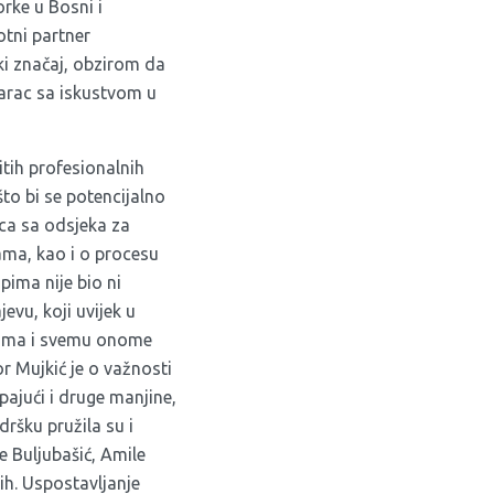
rke u Bosni i
otni partner
uki značaj, obzirom da
karac sa iskustvom u
čitih profesionalnih
to bi se potencijalno
ica sa odsjeka za
ama, kao i o procesu
upima
nije bio ni
evu, koji uvijek u
evima i svemu onome
or Mujkić je o važnosti
pajući i druge manjine,
dršku pružila su i
 Buljubašić, Amile
ih. Uspostavljanje