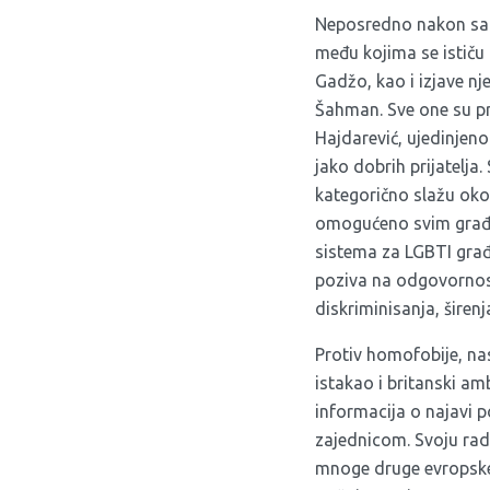
Neposredno nakon same
među kojima se istič
Gadžo
, kao i izjave 
Šahman.
Sve one su p
Hajdarević, ujedinjeno
jako dobrih prijatelja.
kategorično slažu oko
omogućeno svim građan
sistema za LGBTI građa
poziva na odgovornost
diskriminisanja, širen
Protiv homofobije, na
istakao i britanski a
informacija o najavi
zajednicom. Svoju rad
mnoge druge evropske i