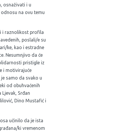
 osnaživati i u
 u odnosu na ovu temu
 i raznolikost profila
vedenih, poslali/e su
ari/ke, kao i estradne
ice. Nesumnjivo da će
lidarnosti pristigle iz
će i motivirajuće
o je samo da svako u
neki od obuhvaćenih
 Ljevak, Srđan
lović, Dino Mustafić i
sa učinilo da je ista
đu građana/ki vremenom