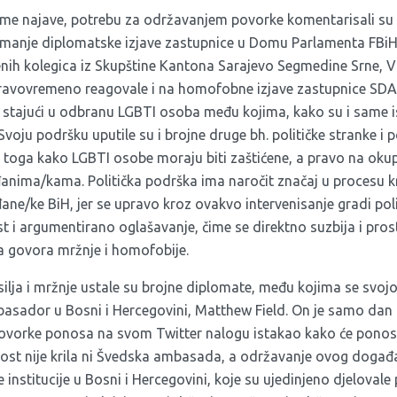
 najave, potrebu za održavanjem povorke komentarisali su bro
u manje diplomatske izjave zastupnice u Domu Parlamenta FBi
njenih kolegica iz Skupštine Kantona Sarajevo
Segmedine Srne, Vil
ravovremeno reagovale i na homofobne izjave zastupnice SDA
 stajući u odbranu LGBTI osoba među kojima, kako su i same is
 Svoju podršku uputile su i brojne druge bh. političke
stranke
i p
 toga kako LGBTI osobe moraju biti zaštićene, a pravo na okup
ima/kama. Politička podrška ima naročit značaj u procesu kr
ne/ke BiH, jer se upravo kroz ovakvo intervenisanje gradi polit
 i argumentirano oglašavanje, čime se direktno suzbija i pro
ja govora mržnje i homofobije.
silja i mržnje ustale su brojne diplomate, među kojima se svo
mbasador u Bosni i Hercegovini, Matthew Field. On je samo dan 
 povorke ponosa na svom
Twitter
nalogu istakao kako će ponos
ost nije krila ni Švedska ambasada, a održavanje ovog događa
nstitucije u Bosni i Hercegovini, koje su
ujedinjeno djelovale
p