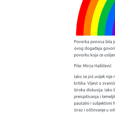
Povorka ponosa bila j
ovog događaja govorilo
povorku koja će uslij
Piše: Mirza Halilčević
Iako se još uvijek nije
kritika. Vijest o zvani
široka diskusija. Iako
preispitivanja i temel
paušalni i subjektivni
izraz i očitovanje u o