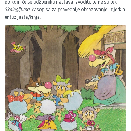
po kom će se udžbeniku nastava izvoditi, teme su tek
Školegijuma
, časopisa za pravednije obrazovanje i rijetkih
entuzijasta/kinja.