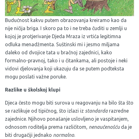
Budućnost kakvu putem obrazovanja kreiramo kao da
nije ničija briga. I skoro pa to i ne treba čuditi u zemlji u
kojoj je protjerivanje Djeda Mraza iz vrtića legitimna
odluka menadžmenta. Suštinski mi i jesmo miljama
daleko od dvojice tata u bračnoj zajednici, kako
formalno-pravnoj, tako i u čitankama, ali postoje i neki
vidovi djelovanja koji ukazuju da se putem podteksta
mogu poslati važne poruke.
Razlike u školskoj klupi
Djeca često mogu biti surova u reagovanju na bilo šta što
se razlikuje od tipičnog, što izlazi iz
standarda
razredne
zajednice. Njihovo ponašanje uslovljeno je vaspitanjem,
odnosom roditelja prema različitom,
nenaučenošću
da je
biti drugačiji jednako
normalno
.