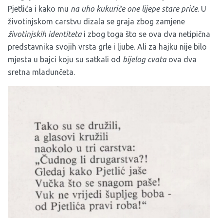
Pjetlića i kako mu
na uho kukuriče one lijepe stare priče
. U
životinjskom carstvu dizala se graja zbog zamjene
životinjskih identiteta
i zbog toga što se ova dva netipična
predstavnika svojih vrsta grle i ljube. Ali za hajku nije bilo
mjesta u bajci koju su satkali od
bijelog cvata
ova dva
sretna mladunčeta.