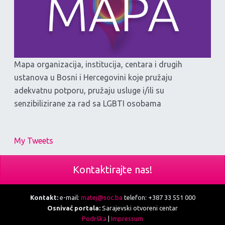
Mapa organizacija, institucija, centara i drugih
ustanova u Bosni i Hercegovini koje pružaju
adekvatnu potporu, pružaju usluge i/ili su
senzibilizirane za rad sa LGBTI osobama
My Tweets
Kontaktirajte nas!
Kontakt:
e-mail:
matej@soc.ba
telefon: +387 33 551 000
Osnivač portala:
Sarajevski otvoreni centar
Podrška
|
Impressum