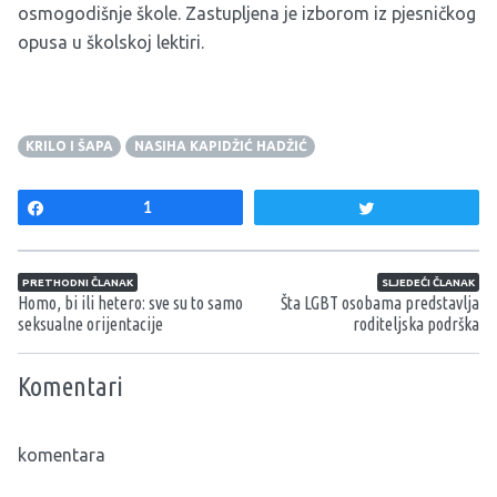
osmogodišnje škole. Zastupljena je izborom iz pjesničkog
opusa u školskoj lektiri.
KRILO I ŠAPA
NASIHA KAPIDŽIĆ HADŽIĆ
Share
1
Tweet
Navigacija članaka
PRETHODNI ČLANAK
SLJEDEĆI ČLANAK
Homo, bi ili hetero: sve su to samo
Šta LGBT osobama predstavlja
seksualne orijentacije
roditeljska podrška
Komentari
komentara