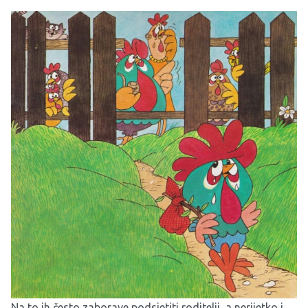
Na to ih često zaborave podsjetiti roditelji, a nerijetko i