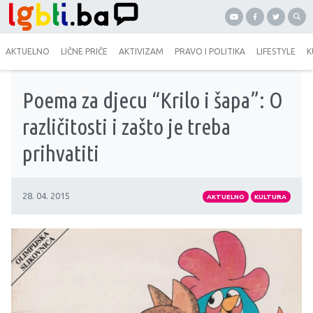
AKTUELNO
LIČNE PRIČE
AKTIVIZAM
PRAVO I POLITIKA
LIFESTYLE
K
Poema za djecu “Krilo i šapa”: O
različitosti i zašto je treba
prihvatiti
28. 04. 2015
AKTUELNO
KULTURA