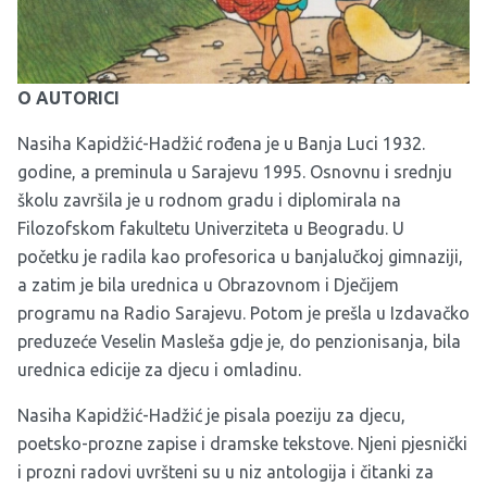
O AUTORICI
Nasiha Kapidžić-Hadžić rođena je u Banja Luci 1932.
godine, a preminula u Sarajevu 1995. Osnovnu i srednju
školu završila je u rodnom gradu i diplomirala na
Filozofskom fakultetu Univerziteta u Beogradu. U
početku je radila kao profesorica u banjalučkoj gimnaziji,
a zatim je bila urednica u Obrazovnom i Dječijem
programu na Radio Sarajevu. Potom je prešla u Izdavačko
preduzeće Veselin Masleša gdje je, do penzionisanja, bila
urednica edicije za djecu i omladinu.
Nasiha Kapidžić-Hadžić je pisala poeziju za djecu,
poetsko-prozne zapise i dramske tekstove. Njeni pjesnički
i prozni radovi uvršteni su u niz antologija i čitanki za