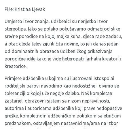
Piše: Kristina Ljevak
Umjesto izvor znanja, udžbenici su nerijetko izvor
stereotipa. Iako se polako pokušavamo odmaći od slike
srećne porodice na kojoj majka kuha, djeca rade zadaću,
a otac gleda televiziju ili čita novine, to je i danas jedan
od dominantnih obrazaca udžbeničkog prikazivanja
porodične idile kako je vide heteropatrijarhalni kreatori i
kreatorice.
Primjere udžbenika u kojima su ilustrovani istospolni
roditeljski parovi navodimo kao nedostižne i divimo se
toleranciji o kojoj uče negdje daleko. Naš kompletan
zastarjeli obrazovni sistem sa nizom nepravilnosti,
autorima i autoricama udžbenika koji prave nedopustive
greške, kompletnom udžbeničkom politikom sa etničkim
predznakom, ostavljanjem nastavnicima/ama na izbor