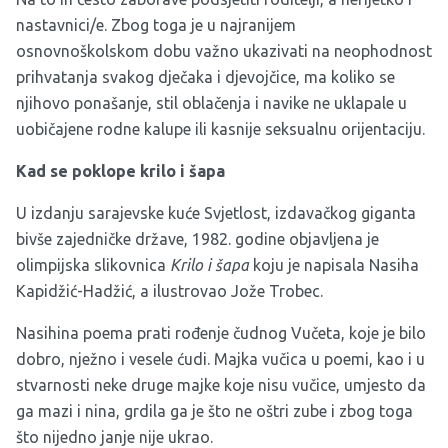
nastavnici/e. Zbog toga je u najranijem
osnovnoškolskom dobu važno ukazivati na neophodnost
prihvatanja svakog dječaka i djevojčice, ma koliko se
njihovo ponašanje, stil oblačenja i navike ne uklapale u
uobičajene rodne kalupe ili kasnije seksualnu orijentaciju.
Kad se poklope krilo i šapa
U izdanju sarajevske kuće Svjetlost, izdavačkog giganta
bivše zajedničke države, 1982. godine objavljena je
olimpijska slikovnica
Krilo i šapa
koju je napisala Nasiha
Kapidžić-Hadžić, a ilustrovao Jože Trobec.
Nasihina poema prati rođenje čudnog Vučeta, koje je bilo
dobro, nježno i vesele ćudi. Majka vučica u poemi, kao i u
stvarnosti neke druge majke koje nisu vučice, umjesto da
ga mazi i nina, grdila ga je što ne oštri zube i zbog toga
što nijedno janje nije ukrao.